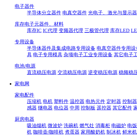
电子器件
半导体分立器件
电真空器件
光电子、激光与显示器
库存电子元器件、材料
库存IC
IC代理
变频器代理
三极管代理
库存LED
L
专用设备
半导体器件及集成电路专用设备
电真空器件专用设
具
电子专用模具
杂项电子工业专用设备
其它电子
电池/电源
直流稳压电源
交流稳压电源
逆变稳压电源
稳频稳
家电网
家电配件
压缩机
电机
塑料件
温控器
电热元件
定时器
控制器
感器
继电器
电位器
中周
控制板
遥控器
其它配件
厨房电器
吸油烟机
微波炉
洗碗机
燃气灶
消毒柜
电磁炉
电饭
机
咖啡壶/咖啡机
煮蛋器
家用酸奶机
制冰机
鲜米机