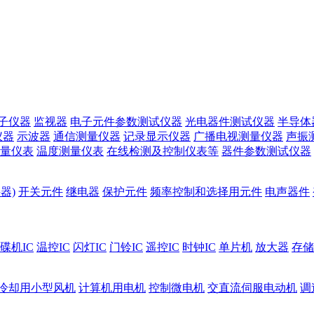
子仪器
监视器
电子元件参数测试仪器
光电器件测试仪器
半导体
仪器
示波器
通信测量仪器
记录显示仪器
广播电视测量仪器
声振
量仪表
温度测量仪表
在线检测及控制仪表等
器件参数测试仪器
器)
开关元件
继电器
保护元件
频率控制和选择用元件
电声器件
碟机IC
温控IC
闪灯IC
门铃IC
遥控IC
时钟IC
单片机
放大器
存储
冷却用小型风机
计算机用电机
控制微电机
交直流伺服电动机
调