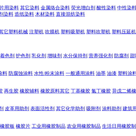
片用染料
其它染料
金属络合染料
荧光增白剂
酸性染料
中性染
剂染料
造纸染料
木材染料
直接混纺染料
其它塑料机械
注塑机
吹膜机
塑料吸塑机
塑料吹塑机
塑料压延机
着色剂
护色剂
乳化剂
增味剂
水分保持剂
营养强化剂
防腐剂
甜
涂料
防腐蚀涂料
水性/粉末涂料
一般通用涂料
油墨
油漆
塑料涂
胶
再生胶
橡胶辅料
橡胶原料其它
丁基橡胶
氯丁橡胶
异戊二烯
剂
皮革用助剂
表面活性剂
其它化学助剂
吸附剂
涂料助剂
建筑
橡胶板
橡胶片
工业用橡胶制品
农业用橡胶制品
生活日用橡胶制