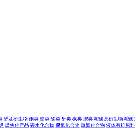
类
醛及衍生物
酮类
酯类
醚类
酐类
砜类
胺类
羧酸及衍生物
羧酸
烃
煤焦化产品
碳水化合物
偶氮化合物
重氮化合物
液体有机原料