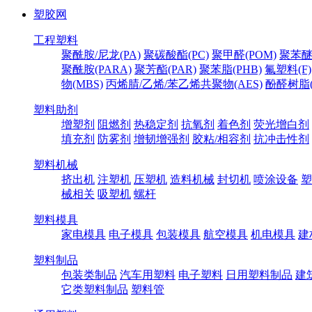
塑胶网
工程塑料
聚酰胺/尼龙(PA)
聚碳酸酯(PC)
聚甲醛(POM)
聚苯醚
聚酰胺(PARA)
聚芳酯(PAR)
聚苯脂(PHB)
氟塑料(F)
物(MBS)
丙烯腈/乙烯/苯乙烯共聚物(AES)
酚醛树脂(
塑料助剂
增塑剂
阻燃剂
热稳定剂
抗氧剂
着色剂
荧光增白剂
填充剂
防雾剂
增韧增强剂
胶粘/相容剂
抗冲击性剂
塑料机械
挤出机
注塑机
压塑机
造料机械
封切机
喷涂设备
塑
械相关
吸塑机
螺杆
塑料模具
家电模具
电子模具
包装模具
航空模具
机电模具
建
塑料制品
包装类制品
汽车用塑料
电子塑料
日用塑料制品
建
它类塑料制品
塑料管