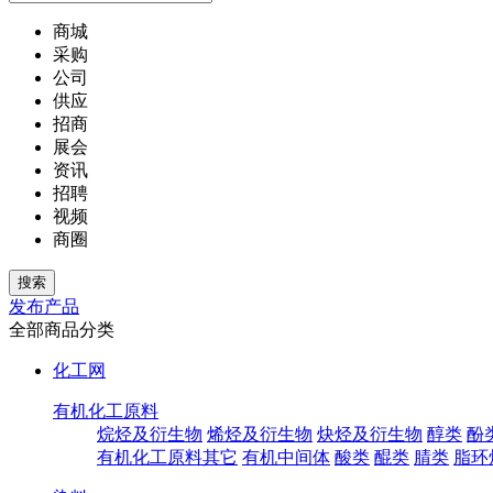
商城
采购
公司
供应
招商
展会
资讯
招聘
视频
商圈
发布产品
全部商品分类
化工网
有机化工原料
烷烃及衍生物
烯烃及衍生物
炔烃及衍生物
醇类
酚
有机化工原料其它
有机中间体
酸类
醌类
腈类
脂环