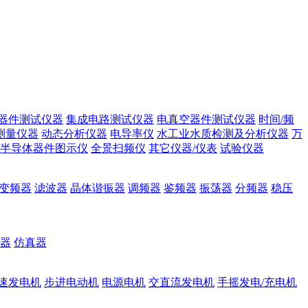
器件测试仪器
集成电路测试仪器
电真空器件测试仪器
时间/频
测量仪器
动态分析仪器
电导率仪
水工业水质检测及分析仪器
万
半导体器件图示仪
全景扫频仪
其它仪器/仪表
试验仪器
变频器
滤波器
晶体谐振器
调频器
鉴频器
振荡器
分频器
稳压
器
仿真器
速发电机
步进电动机
电源电机
交直流发电机
手摇发电/充电机