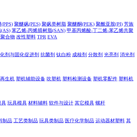
PPS)
聚醚砜(PES)
聚砜类树脂
聚醚酮(PEK)
聚酰亚胺(PI)
芳族
AS)
苯乙烯-丙烯腈树脂(SAN)
甲基丙烯酸-丁二烯-苯乙烯共聚
它聚合物
改性塑料
TPR
EVA
化剂与固化促进剂
抗菌剂
钛白粉
成核剂
分散剂
光亮剂
消光剂
再生机
塑机辅助设备
吹塑机
塑料检测设备
塑机零配件
塑料机
模具
玩具模具
材料辅料
软件与设计
其它模具
螺杆
料制品
工艺类制品
玩具类制品
医疗化学制品
运动器材塑料
其