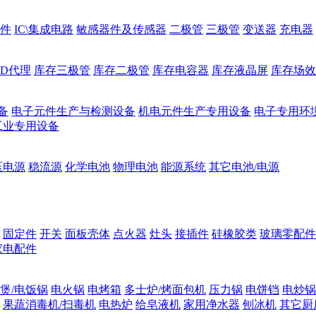
件
IC\集成电路
敏感器件及传感器
二极管
三极管
变送器
充电器
ED代理
库存三极管
库存二极管
库存电容器
库存液晶屏
库存场效
备
电子元件生产与检测设备
机电元件生产专用设备
电子专用环
工业专用设备
压电源
稳流源
化学电池
物理电池
能源系统
其它电池/电源
固定件
开关
面板壳体
点火器
灶头
接插件
硅橡胶类
玻璃零配件
家电配件
煲/电饭锅
电火锅
电烤箱
多士炉/烤面包机
压力锅
电饼铛
电炒锅
果蔬消毒机/扫毒机
电热炉
给皂液机
家用净水器
刨冰机
其它厨