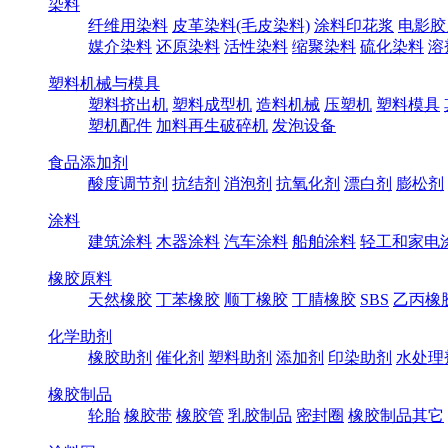
染料
纤维用染料
皮革染料(毛皮染料)
涂料印花浆
电影胶
媒介染料
还原染料
活性染料
缩聚染料
硫化染料
溶
塑料机械与模具
塑料挤出机
塑料成型机
造料机械
压塑机
塑料模具
塑机配件
加料再生破碎机
发泡设备
食品添加剂
酸度调节剂
抗结剂
消泡剂
抗氧化剂
漂白剂
膨松剂
涂料
建筑涂料
木器涂料
汽车涂料
船舶涂料
轻工和家电
橡胶原料
天然橡胶
丁苯橡胶
顺丁橡胶
丁腈橡胶
SBS
乙丙橡
化学助剂
橡胶助剂
催化剂
塑料助剂
添加剂
印染助剂
水处理
橡胶制品
轮胎
橡胶带
橡胶管
乳胶制品
密封圈
橡胶制品其它