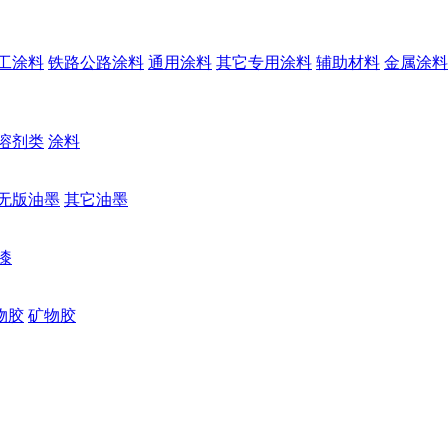
工涂料
铁路公路涂料
通用涂料
其它专用涂料
辅助材料
金属涂料
溶剂类
涂料
无版油墨
其它油墨
漆
物胶
矿物胶