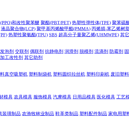
(PPO)和改性聚苯醚
聚酯(PBT/PET)
热塑性弹性体(TPE)
聚苯硫醚(
液晶聚合物(LCP)
聚甲基丙烯酸甲酯(PMMA)
丙烯腈-苯乙烯树脂(
PF)
热塑性聚氨酯(TPU)
SBS
超高分子量聚乙烯(UHMWPE)
其
发泡剂
交联剂
偶联剂
抗静电剂
润滑剂
脱模剂
流滴剂
防霉剂
固
加工改性剂
其它助剂
料真空吸塑机
塑料制袋机
塑料圆织拉丝机
塑料印刷机
废旧塑料
材模具
农具模具
服饰模具
汽摩模具
日用品模具
医化模具
工艺
筑装璜制品
农渔牧林业制品
鞋革类制品
塑料配件制品
家电用塑