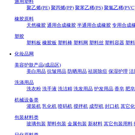
通用塑料
聚乙烯(PE)
聚丙烯(PP)
聚苯乙稀(PS)
聚氯乙稀(PVC
橡胶原料
天然橡胶
通用合成橡胶
半通用合成橡胶
专用合成
塑胶
塑料板
橡胶板
塑料棒
塑料网
塑料丝
塑料容器
塑料
化妆品网
美容护肤产品(成品区)
美白用品
抗皱用品
防晒用品
祛斑除痘
保湿护理
洁
洗涤用品
洗衣粉
洗手液
洗洁精
洗发用品
护发用品
香皂
肥皂
机械设备类
灌装机
乳化机
喷码机
搅拌机
成型机
封口机
其它化
包装材料类
玻璃包装
塑料包装
金属包装
新材料
其它包装用料
日化原料类