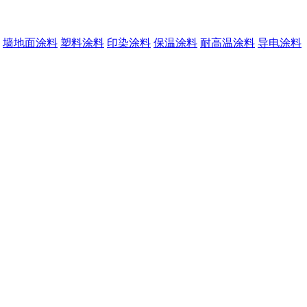
墙地面涂料
塑料涂料
印染涂料
保温涂料
耐高温涂料
导电涂料