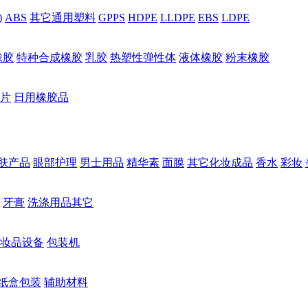
)
ABS
其它通用塑料
GPPS
HDPE
LLDPE
EBS
LDPE
橡胶
特种合成橡胶
乳胶
热塑性弹性体
液体橡胶
粉末橡胶
片
日用橡胶品
肤产品
眼部护理
男士用品
精华素
面膜
其它化妆成品
香水
彩妆
牙膏
洗涤用品其它
妆品设备
包装机
纸盒包装
辅助材料