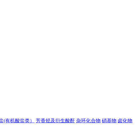
盐(有机酸盐类）
芳香烃及衍生酸酐
杂环化合物
硝基物
卤化物