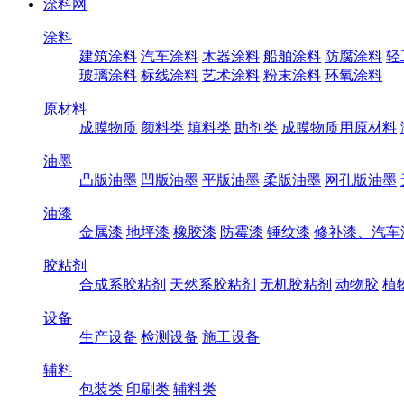
涂料网
涂料
建筑涂料
汽车涂料
木器涂料
船舶涂料
防腐涂料
轻
玻璃涂料
标线涂料
艺术涂料
粉末涂料
环氧涂料
原材料
成膜物质
颜料类
填料类
助剂类
成膜物质用原材料
油墨
凸版油墨
凹版油墨
平版油墨
柔版油墨
网孔版油墨
油漆
金属漆
地坪漆
橡胶漆
防霉漆
锤纹漆
修补漆、汽车
胶粘剂
合成系胶粘剂
天然系胶粘剂
无机胶粘剂
动物胶
植
设备
生产设备
检测设备
施工设备
辅料
包装类
印刷类
辅料类