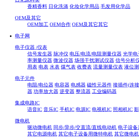
香精香料
日化洗涤
化妆化学用品
毛发用化学品
OEM及其它
OEM加工
OEM合作
OEM及其它其它
电子网
电子仪器 /仪表
信号发生器
脉冲仪
电压/电流/电阻测量仪器
光学电
率测量仪器
微波仪器
场强干扰测试仪器
信号分析
用表
电表
水表
煤气表
收费表
流量测量仪表
液位测
电子元件
电阻/电位器
电容器
电感器
磁性元器件
接插件(连接
器
功率放大器
逆变器
整流器
工业编码器
集成电路IC
语音IC
音乐IC
手机IC
电源IC
电视机IC
照相机IC
影
微电机
驱动微电机
同步/异步/交直流/直线电动机
电子设备
其它电源电机
其它电子设备用微特电机
其它微电机