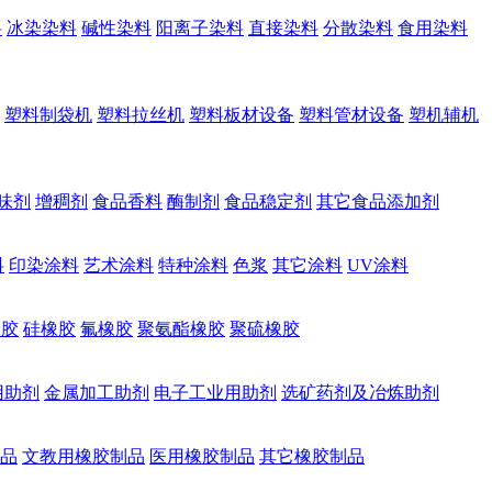
料
冰染染料
碱性染料
阳离子染料
直接染料
分散染料
食用染料
塑料制袋机
塑料拉丝机
塑料板材设备
塑料管材设备
塑机辅机
味剂
增稠剂
食品香料
酶制剂
食品稳定剂
其它食品添加剂
料
印染涂料
艺术涂料
特种涂料
色浆
其它涂料
UV涂料
橡胶
硅橡胶
氟橡胶
聚氨酯橡胶
聚硫橡胶
用助剂
金属加工助剂
电子工业用助剂
选矿药剂及冶炼助剂
品
文教用橡胶制品
医用橡胶制品
其它橡胶制品