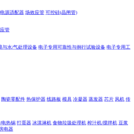
电源适配器
场效应管
可控硅(晶闸管)
应管
境与水/气处理设备
电子专用可靠性与例行试验设备
电子专用工
陶瓷零配件
热保护器
线路板
模具
冷凝器
蒸发器
芯片
风机
传
/电热锅
打蛋器
冰淇淋机
食物垃圾处理机
榨汁机/搅拌机
豆浆
房电器