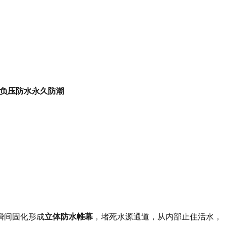
→负压防水永久防潮
瞬间固化形成
立体防水帷幕
，堵死水源通道，从内部止住活水，