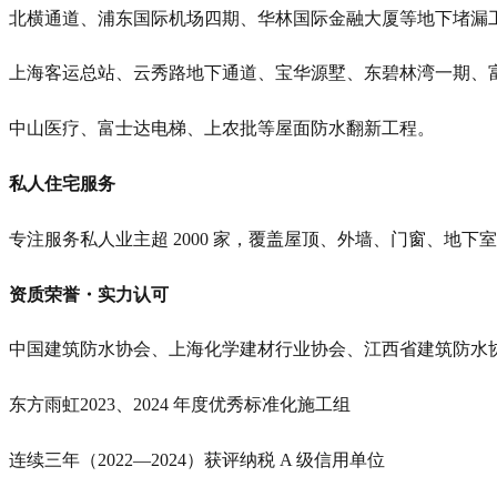
北横通道、浦东国际机场四期、华林国际金融大厦等地下堵漏
上海客运总站、云秀路地下通道、宝华源墅、东碧林湾一期、
中山医疗、富士达电梯、上农批等屋面防水翻新工程。
私人住宅服务
专注服务私人业主超 2000 家，覆盖屋顶、外墙、门窗、地
资质荣誉・实力认可
中国建筑防水协会、上海化学建材行业协会、江西省建筑防水
东方雨虹2023、2024 年度优秀标准化施工组
连续三年（2022—2024）获评纳税 A 级信用单位