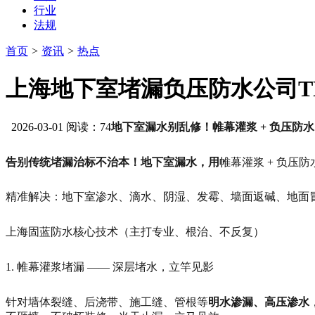
行业
法规
首页
>
资讯
>
热点
上海地下室堵漏负压防水公司T
2026-03-01 阅读：74
地下室漏水别乱修！帷幕灌浆 + 负压
告别传统堵漏治标不治本！地下室漏水，用
帷幕灌浆 + 负压
精准解决：地下室渗水、滴水、阴湿、发霉、墙面返碱、地面冒水
上海固蓝防水核心技术（主打专业、根治、不反复）
1. 帷幕灌浆堵漏 —— 深层堵水，立竿见影
针对墙体裂缝、后浇带、施工缝、管根等
明水渗漏、高压渗水