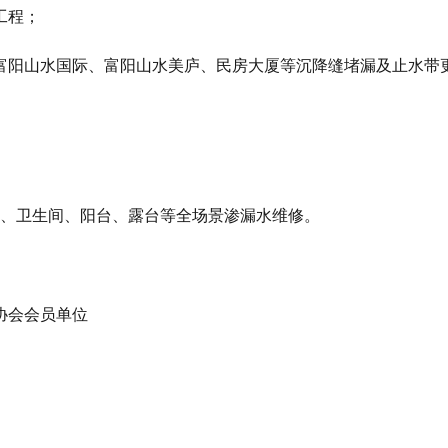
工程；
富阳山水国际、富阳山水美庐、民房大厦等沉降缝堵漏及止水带
下室、卫生间、阳台、露台等全场景渗漏水维修。
协会会员单位