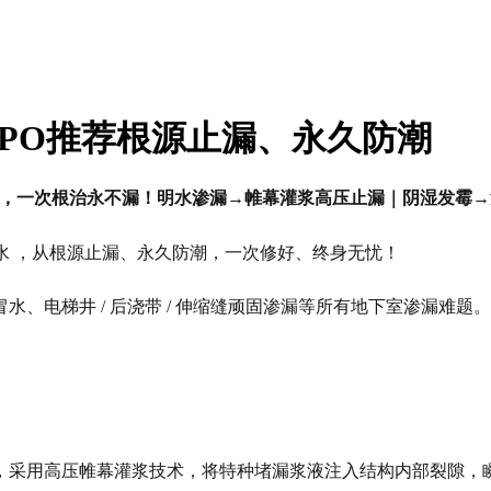
PO推荐根源止漏、永久防潮
防水，一次根治永不漏！明水渗漏→帷幕灌浆高压止漏｜阴湿发霉
防水 ，从根源止漏、永久防潮，一次修好、终身无忧！
、电梯井 / 后浇带 / 伸缩缝顽固渗漏等所有地下室渗漏难题。
，采用高压帷幕灌浆技术，将特种堵漏浆液注入结构内部裂隙，