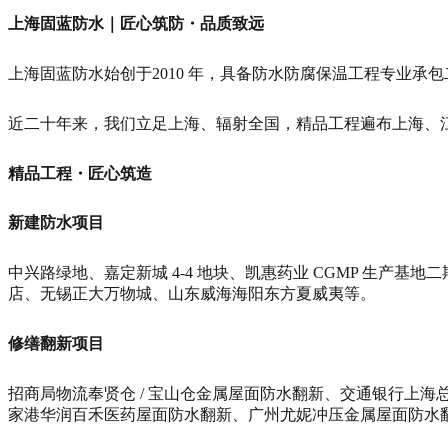
上海固蓝防水｜匠心筑防・品质致远
上海固蓝防水始创于2010 年，具备防水防腐保温工程专业
近二十年来，我们立足上海、辐射全国，精品工程遍布上海、
精品工程・匠心筑造
新建防水项目
中兴路绿地、嘉定新城 4-4 地块、凯惠药业 CGMP 生产
店、无锡正大万物城、山东威海海阳东方夏威夷等。
修缮翻新项目
招商局物流奉贤仓 / 宝山仓金属屋面防水翻新、交通银行上
家港华润百禾医药屋面防水翻新、广州尤妮冲压金属屋面防水