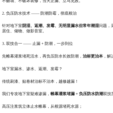
不砸墙、不破坏装修，当天止漏、立马见效。
2. 负压防水技术 —— 防潮防霉，彻底根治
针对地下室
阴湿、返潮、发霉、无明显漏水但常年潮湿
问题，
居住、储物、做影音室。
3. 双技合一 —— 止漏 + 防潮，一步到位
先帷幕灌浆堵死活水，再负压防水长效防潮，
治标更治本
，解
地下室漏水、渗水、返潮、发霉？
传统刷漆、贴卷材治标不治本，越修越漏！
我们专攻地下室疑难渗漏，
帷幕灌浆堵漏 + 负压防水防潮
双技
高压注浆筑立体止水帷幕，从根源堵死水源；