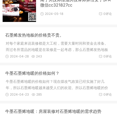
业中间缓存、储液设备
微信cc321827cc
2024-05-18
0评论
石墨烯发热地板的价格贵不贵。
对每个家庭来说装修都是大工程，需要大量时间和资金去准备。
而过冬所需品的地暖是在装修是一起考虑，那么石墨烯发热地板
的价格也需要在装修时一起考虑。石墨烯地暖安装铺设-地暖在了
2024-04-28
243
0评论
解石墨烯发热地板价格前，先了解石墨烯发热地板的特点。1、石
墨烯发热地板的芯片用多层绝缘材料封装而成，抗高温200°C以
牛墨石墨烯地暖的价格如何？
上，有泄漏电流回收
牛墨石墨烯地暖的价格如何？现在煤改气政策已经实施了好几
年，所以石墨烯地暖越来越受人们的欢迎。所以石墨烯地暖的价
格也适合普通人家了。 我过各类冬日的取暖方式都是用于普通人
2024-04-23
285
0评论
家。所以不管石墨烯地暖，还有之前的碳纤维地暖，水地暖价格
都不会很高，不然老百姓可装不起。石墨烯地暖做为新推出的电
牛墨石墨烯地暖：房屋装修对石墨烯地暖的需求趋势
采暖产品在初期的安装