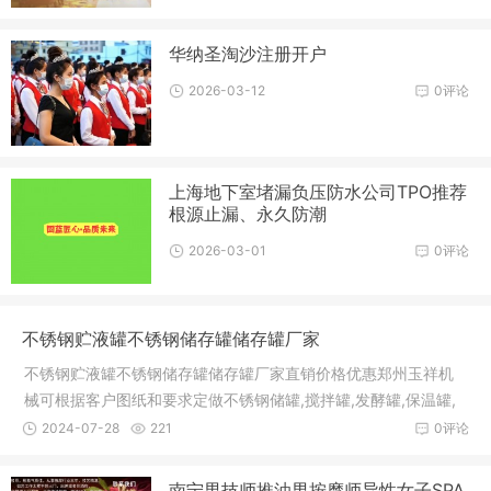
华纳圣淘沙注册开户
2026-03-12
0评论
上海地下室堵漏负压防水公司TPO推荐
根源止漏、永久防潮
2026-03-01
0评论
不锈钢贮液罐不锈钢储存罐储存罐厂家
不锈钢贮液罐不锈钢储存罐储存罐厂家直销价格优惠郑州玉祥机
械可根据客户图纸和要求定做不锈钢储罐,搅拌罐,发酵罐,保温罐,
高剪切乳化罐,欢迎新老客户洽谈合作 ,共同发展131 0383 3308
2024-07-28
221
0评论
该系列不锈钢储罐为单层、立式结构的卫生级容器设备。是制
药、生物、工程、食品、饮料、果酒、调味品、化工、油脂等行
南宁男技师推油男按摩师异性女子SPA