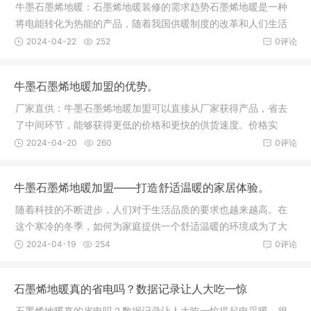
牛墨石墨烯地暖：石墨烯地暖装修的需求趋势石墨烯地暖是一种
将电能转化为热能的产品，随着我国供暖制度的改革和人们生活
水平的提高，石墨烯地暖将成为新的采暖方式之一。 使用石墨烯
2024-04-22
252
0评论
地暖进行取暖时，能够让房间内的温度分布均匀。地板辐射采暖
中，热量的传播主要以辐射形式进行，热量散发均匀，室内地表
牛墨石墨烯地暖加盟的优势。
温度均匀，室温由下
厂家直供：牛墨石墨烯地暖加盟可以直接从厂家获得产品，省去
了中间环节，能够获得更低的价格和更快的供货速度。价格实
惠：作为厂家直供，牛墨石墨烯地暖加盟可以提供价格实惠的产
2024-04-20
260
0评论
品，让加盟商能够以较低的成本进入市场，增加盈利空间。技术
优势：牛墨石墨烯地暖加盟采用石墨烯材料，具有良好的导热性
牛墨石墨烯地暖加盟——打造舒适温暖的家居体验。
能和发热均匀性，能够快
随着科技的不断进步，人们对于生活品质的要求也越来越高。在
这个寒冷的冬季，如何为家庭提供一个舒适温暖的环境成为了大
家关注的焦点。牛墨石墨烯地暖作为一种新兴的取暖方式，引起
2024-04-19
254
0评论
了广大消费者的关注。1. 牛墨石墨烯地暖的优势石墨烯地暖技术
是石墨烯材料在地暖领域的应用，具有以下优势：高效节能：石
石墨烯地暖真的省电吗？数据记录让人大吃一惊
墨烯材料的导热性能
石墨烯地暖真的省电吗？数据记录让人大吃一惊提起电采暖，很