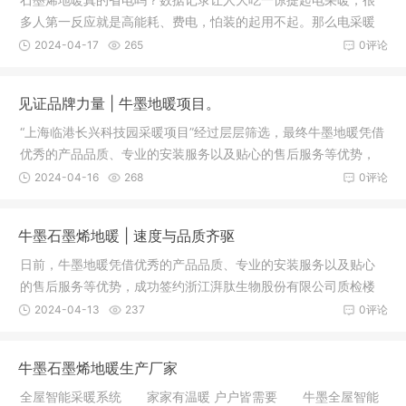
多人第一反应就是高能耗、费电，怕装的起用不起。那么电采暖
真的那么费电吗？我们回访了85户安装牛墨石墨烯地暖的用户，
2024-04-17
265
0评论
统计了他们在2019-2020年采暖季的使用数据，分析石墨烯地暖
的使用能耗到底如何。这些用户根据自己需要选择启停时间，设
见证品牌力量 | 牛墨地暖项目。
置温度。控制方式为手
“上海临港长兴科技园采暖项目”经过层层筛选，最终牛墨地暖凭借
优秀的产品品质、专业的安装服务以及贴心的售后服务等优势，
成功签约本项目的采暖工程。目前牛墨石墨烯地暖铺装已经完
2024-04-16
268
0评论
工，并通过甲方的最后验收。 上海临港长兴科技园整体建筑面积
约43万平方米，分为三期建设。一期项目建筑面积约18万平方
牛墨石墨烯地暖 | 速度与品质齐驱
米，分为1个园区接待
日前，牛墨地暖凭借优秀的产品品质、专业的安装服务以及贴心
的售后服务等优势，成功签约浙江湃肽生物股份有限公司质检楼
项目。目前牛墨石墨烯地暖铺设正在如火如荼进行中。浙江湃肽
2024-04-13
237
0评论
生物股份有限公司是一家致力于多肽产业化的国家高新技术企
业。公司主营业务包括多肽原料药研发、生产、销售及关联申
牛墨石墨烯地暖生产厂家
报，多肽药物CRO/CMO/CDMO
全屋智能采暖系统 家家有温暖 户户皆需要 牛墨全屋智能