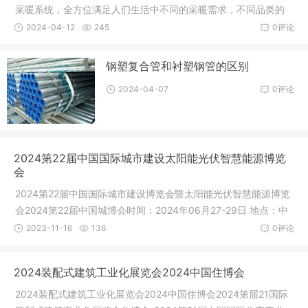
采暖系统，全方位满足人们生活中不同的采暖需求，不同品类的
组合带来温暖舒适生活的！ 牛墨石墨烯的核心智能采暖产
2024-04-12
245
0评论
品，以99%的电热转化率和97885小时的连续使用寿命，成功创
造世界纪录，获得由世界纪录协会颁发的世界纪录认证证书，成
钢塑复合管和衬塑钢管的区别
功代表中国“智”造站在
2024-04-07
0评论
2024第22届中国国际城市建设太阳能光伏智慧能源博览
会
2024第22届中国国际城市建设博览会暨太阳能光伏智慧能源博览
会2024第22届中国城博会时间：2024年06月27-29日 地点：中
国国际展览中心（新馆）（北京顺义地区天竺地区裕翔路88号）
2023-11-16
136
0评论
组织机构批准单位中华人民共和国商务部;张铁军（经理） 13911
561388 010-68311370 18801484815 客服QQ：1051371896
2024装配式建筑工业化展览会2024中国住博会
Email：1051371896@qq.com支
2024装配式建筑工业化展览会2024中国住博会2024第届21国际