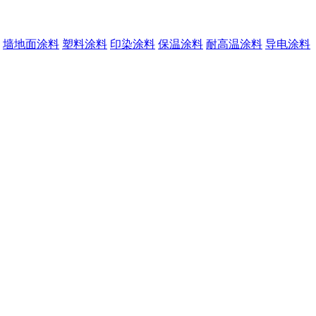
墙地面涂料
塑料涂料
印染涂料
保温涂料
耐高温涂料
导电涂料