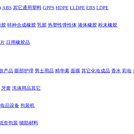
)
ABS
其它通用塑料
GPPS
HDPE
LLDPE
EBS
LDPE
橡胶
特种合成橡胶
乳胶
热塑性弹性体
液体橡胶
粉末橡胶
片
日用橡胶品
肤产品
眼部护理
男士用品
精华素
面膜
其它化妆成品
香水
彩妆
牙膏
洗涤用品其它
妆品设备
包装机
纸盒包装
辅助材料