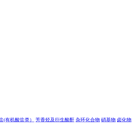
盐(有机酸盐类）
芳香烃及衍生酸酐
杂环化合物
硝基物
卤化物