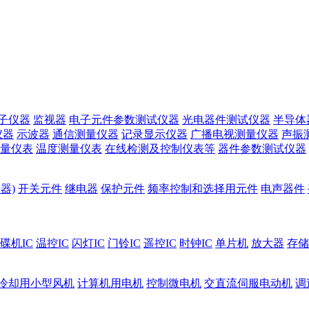
子仪器
监视器
电子元件参数测试仪器
光电器件测试仪器
半导体
仪器
示波器
通信测量仪器
记录显示仪器
广播电视测量仪器
声振
量仪表
温度测量仪表
在线检测及控制仪表等
器件参数测试仪器
器)
开关元件
继电器
保护元件
频率控制和选择用元件
电声器件
碟机IC
温控IC
闪灯IC
门铃IC
遥控IC
时钟IC
单片机
放大器
存储
冷却用小型风机
计算机用电机
控制微电机
交直流伺服电动机
调