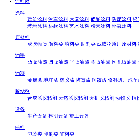
涂料网
涂料
建筑涂料
汽车涂料
木器涂料
船舶涂料
防腐涂料
轻
玻璃涂料
标线涂料
艺术涂料
粉末涂料
环氧涂料
原材料
成膜物质
颜料类
填料类
助剂类
成膜物质用原材料
油墨
凸版油墨
凹版油墨
平版油墨
柔版油墨
网孔版油墨
油漆
金属漆
地坪漆
橡胶漆
防霉漆
锤纹漆
修补漆、汽车
胶粘剂
合成系胶粘剂
天然系胶粘剂
无机胶粘剂
动物胶
植
设备
生产设备
检测设备
施工设备
辅料
包装类
印刷类
辅料类