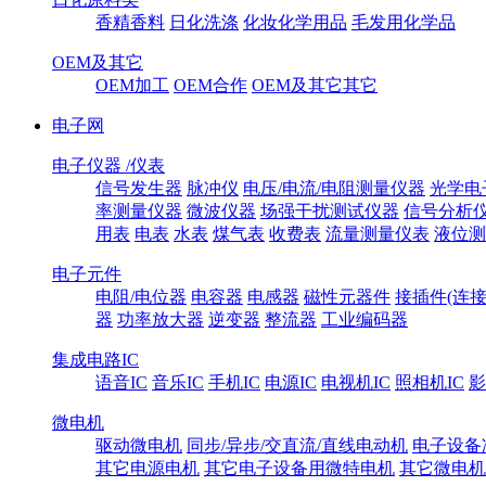
香精香料
日化洗涤
化妆化学用品
毛发用化学品
OEM及其它
OEM加工
OEM合作
OEM及其它其它
电子网
电子仪器 /仪表
信号发生器
脉冲仪
电压/电流/电阻测量仪器
光学电
率测量仪器
微波仪器
场强干扰测试仪器
信号分析
用表
电表
水表
煤气表
收费表
流量测量仪表
液位测
电子元件
电阻/电位器
电容器
电感器
磁性元器件
接插件(连接
器
功率放大器
逆变器
整流器
工业编码器
集成电路IC
语音IC
音乐IC
手机IC
电源IC
电视机IC
照相机IC
影
微电机
驱动微电机
同步/异步/交直流/直线电动机
电子设备
其它电源电机
其它电子设备用微特电机
其它微电机