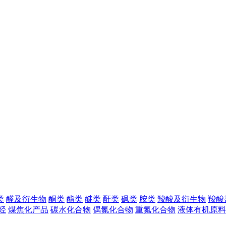
类
醛及衍生物
酮类
酯类
醚类
酐类
砜类
胺类
羧酸及衍生物
羧酸
烃
煤焦化产品
碳水化合物
偶氮化合物
重氮化合物
液体有机原料