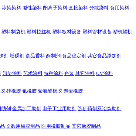
料
冰染染料
碱性染料
阳离子染料
直接染料
分散染料
食用染料
塑料制袋机
塑料拉丝机
塑料板材设备
塑料管材设备
塑机辅机
味剂
增稠剂
食品香料
酶制剂
食品稳定剂
其它食品添加剂
料
印染涂料
艺术涂料
特种涂料
色浆
其它涂料
UV涂料
橡胶
硅橡胶
氟橡胶
聚氨酯橡胶
聚硫橡胶
用助剂
金属加工助剂
电子工业用助剂
选矿药剂及冶炼助剂
品
文教用橡胶制品
医用橡胶制品
其它橡胶制品