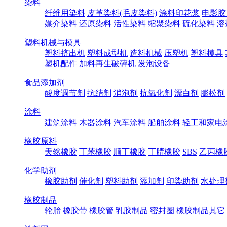
染料
纤维用染料
皮革染料(毛皮染料)
涂料印花浆
电影胶
媒介染料
还原染料
活性染料
缩聚染料
硫化染料
溶
塑料机械与模具
塑料挤出机
塑料成型机
造料机械
压塑机
塑料模具
塑机配件
加料再生破碎机
发泡设备
食品添加剂
酸度调节剂
抗结剂
消泡剂
抗氧化剂
漂白剂
膨松剂
涂料
建筑涂料
木器涂料
汽车涂料
船舶涂料
轻工和家电
橡胶原料
天然橡胶
丁苯橡胶
顺丁橡胶
丁腈橡胶
SBS
乙丙橡
化学助剂
橡胶助剂
催化剂
塑料助剂
添加剂
印染助剂
水处理
橡胶制品
轮胎
橡胶带
橡胶管
乳胶制品
密封圈
橡胶制品其它