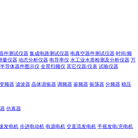
器件测试仪器
集成电路测试仪器
电真空器件测试仪器
时间/频
测量仪器
动态分析仪器
电导率仪
水工业水质检测及分析仪器
万
半导体器件图示仪
全景扫频仪
其它仪器/仪表
试验仪器
变频器
滤波器
晶体谐振器
调频器
鉴频器
振荡器
分频器
稳压
器
仿真器
速发电机
步进电动机
电源电机
交直流发电机
手摇发电/充电机