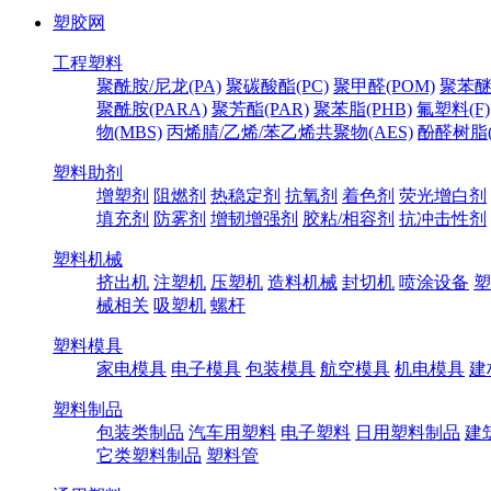
塑胶网
工程塑料
聚酰胺/尼龙(PA)
聚碳酸酯(PC)
聚甲醛(POM)
聚苯醚
聚酰胺(PARA)
聚芳酯(PAR)
聚苯脂(PHB)
氟塑料(F)
物(MBS)
丙烯腈/乙烯/苯乙烯共聚物(AES)
酚醛树脂(
塑料助剂
增塑剂
阻燃剂
热稳定剂
抗氧剂
着色剂
荧光增白剂
填充剂
防雾剂
增韧增强剂
胶粘/相容剂
抗冲击性剂
塑料机械
挤出机
注塑机
压塑机
造料机械
封切机
喷涂设备
塑
械相关
吸塑机
螺杆
塑料模具
家电模具
电子模具
包装模具
航空模具
机电模具
建
塑料制品
包装类制品
汽车用塑料
电子塑料
日用塑料制品
建
它类塑料制品
塑料管