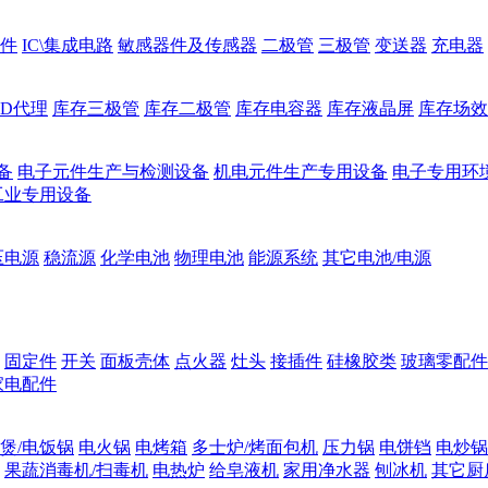
件
IC\集成电路
敏感器件及传感器
二极管
三极管
变送器
充电器
ED代理
库存三极管
库存二极管
库存电容器
库存液晶屏
库存场效
备
电子元件生产与检测设备
机电元件生产专用设备
电子专用环
工业专用设备
压电源
稳流源
化学电池
物理电池
能源系统
其它电池/电源
固定件
开关
面板壳体
点火器
灶头
接插件
硅橡胶类
玻璃零配件
家电配件
煲/电饭锅
电火锅
电烤箱
多士炉/烤面包机
压力锅
电饼铛
电炒锅
果蔬消毒机/扫毒机
电热炉
给皂液机
家用净水器
刨冰机
其它厨