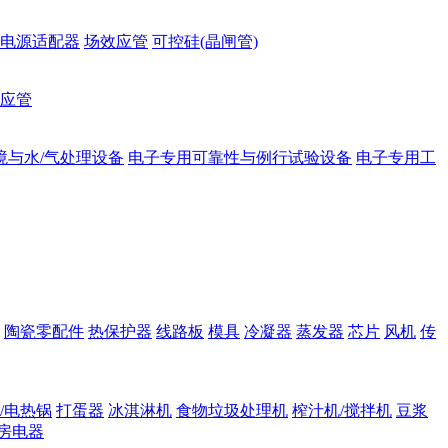
电源适配器
场效应管
可控硅(晶闸管)
应管
境与水/气处理设备
电子专用可靠性与例行试验设备
电子专用工
陶瓷零配件
热保护器
线路板
模具
冷凝器
蒸发器
芯片
风机
传
/电热锅
打蛋器
冰淇淋机
食物垃圾处理机
榨汁机/搅拌机
豆浆
房电器