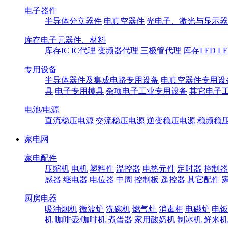
电子器件
半导体分立器件
电真空器件
光电子、激光与显示器
库存电子元器件、材料
库存IC
IC代理
变频器代理
三极管代理
库存LED
L
专用设备
半导体器件及集成电路专用设备
电真空器件专用设
具
电子专用模具
杂项电子工业专用设备
其它电子
电池/电源
直流稳压电源
交流稳压电源
逆变稳压电源
稳频稳
家电网
家电配件
压缩机
电机
塑料件
温控器
电热元件
定时器
控制器
感器
继电器
电位器
中周
控制板
遥控器
其它配件
厨房电器
吸油烟机
微波炉
洗碗机
燃气灶
消毒柜
电磁炉
电饭
机
咖啡壶/咖啡机
煮蛋器
家用酸奶机
制冰机
鲜米机