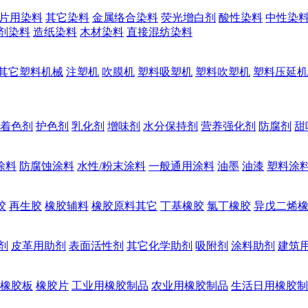
片用染料
其它染料
金属络合染料
荧光增白剂
酸性染料
中性染
剂染料
造纸染料
木材染料
直接混纺染料
其它塑料机械
注塑机
吹膜机
塑料吸塑机
塑料吹塑机
塑料压延机
着色剂
护色剂
乳化剂
增味剂
水分保持剂
营养强化剂
防腐剂
甜
涂料
防腐蚀涂料
水性/粉末涂料
一般通用涂料
油墨
油漆
塑料涂
胶
再生胶
橡胶辅料
橡胶原料其它
丁基橡胶
氯丁橡胶
异戊二烯
剂
皮革用助剂
表面活性剂
其它化学助剂
吸附剂
涂料助剂
建筑
橡胶板
橡胶片
工业用橡胶制品
农业用橡胶制品
生活日用橡胶制