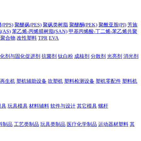
PPS)
聚醚砜(PES)
聚砜类树脂
聚醚酮(PEK)
聚酰亚胺(PI)
芳族
AS)
苯乙烯-丙烯腈树脂(SAN)
甲基丙烯酸-丁二烯-苯乙烯共聚
它聚合物
改性塑料
TPR
EVA
化剂与固化促进剂
抗菌剂
钛白粉
成核剂
分散剂
光亮剂
消光剂
再生机
塑机辅助设备
吹塑机
塑料检测设备
塑机零配件
塑料机
模具
玩具模具
材料辅料
软件与设计
其它模具
螺杆
料制品
工艺类制品
玩具类制品
医疗化学制品
运动器材塑料
其