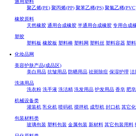
通用塑料
聚乙烯(PE)
聚丙烯(PP)
聚苯乙稀(PS)
聚氯乙稀(PVC
橡胶原料
天然橡胶
通用合成橡胶
半通用合成橡胶
专用合成
塑胶
塑料板
橡胶板
塑料棒
塑料网
塑料丝
塑料容器
塑料
化妆品网
美容护肤产品(成品区)
美白用品
抗皱用品
防晒用品
祛斑除痘
保湿护理
洁
洗涤用品
洗衣粉
洗手液
洗洁精
洗发用品
护发用品
香皂
肥皂
机械设备类
灌装机
乳化机
喷码机
搅拌机
成型机
封口机
其它化
包装材料类
玻璃包装
塑料包装
金属包装
新材料
其它包装用料
日化原料类