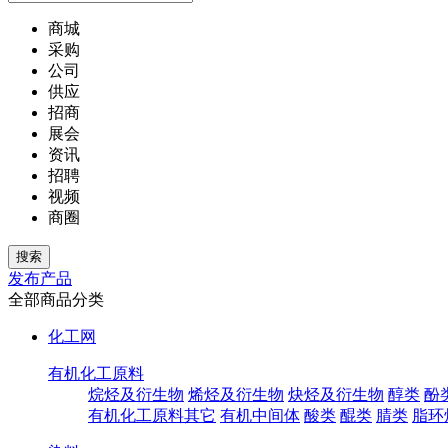
商城
采购
公司
供应
招商
展会
资讯
招聘
视频
商圈
发布产品
全部商品分类
化工网
有机化工原料
烷烃及衍生物
烯烃及衍生物
炔烃及衍生物
醇类
酚
有机化工原料其它
有机中间体
酸类
醌类
腈类
脂环