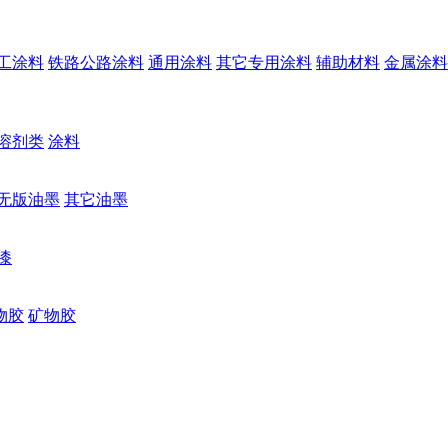
工涂料
铁路公路涂料
通用涂料
其它专用涂料
辅助材料
金属涂料
溶剂类
涂料
无版油墨
其它油墨
漆
物胶
矿物胶