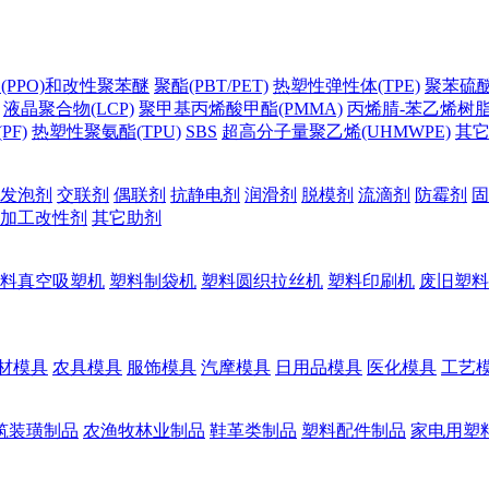
(PPO)和改性聚苯醚
聚酯(PBT/PET)
热塑性弹性体(TPE)
聚苯硫醚(
液晶聚合物(LCP)
聚甲基丙烯酸甲酯(PMMA)
丙烯腈-苯乙烯树脂(
PF)
热塑性聚氨酯(TPU)
SBS
超高分子量聚乙烯(UHMWPE)
其
发泡剂
交联剂
偶联剂
抗静电剂
润滑剂
脱模剂
流滴剂
防霉剂
固
加工改性剂
其它助剂
料真空吸塑机
塑料制袋机
塑料圆织拉丝机
塑料印刷机
废旧塑料
材模具
农具模具
服饰模具
汽摩模具
日用品模具
医化模具
工艺
筑装璜制品
农渔牧林业制品
鞋革类制品
塑料配件制品
家电用塑