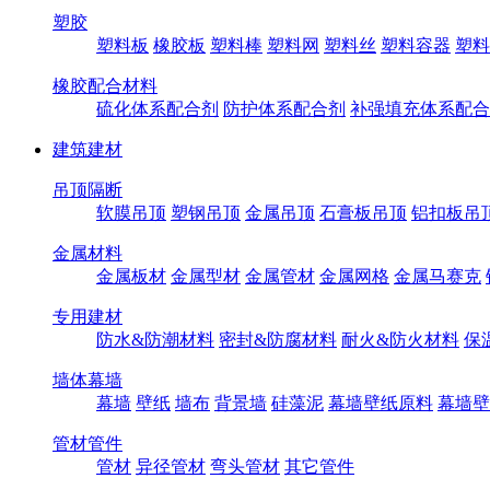
塑胶
塑料板
橡胶板
塑料棒
塑料网
塑料丝
塑料容器
塑料
橡胶配合材料
硫化体系配合剂
防护体系配合剂
补强填充体系配合
建筑建材
吊顶隔断
软膜吊顶
塑钢吊顶
金属吊顶
石膏板吊顶
铝扣板吊
金属材料
金属板材
金属型材
金属管材
金属网格
金属马赛克
专用建材
防水&防潮材料
密封&防腐材料
耐火&防火材料
保
墙体幕墙
幕墙
壁纸
墙布
背景墙
硅藻泥
幕墙壁纸原料
幕墙壁
管材管件
管材
异径管材
弯头管材
其它管件