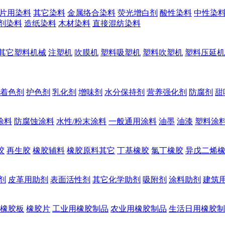
片用染料
其它染料
金属络合染料
荧光增白剂
酸性染料
中性染
剂染料
造纸染料
木材染料
直接混纺染料
其它塑料机械
注塑机
吹膜机
塑料吸塑机
塑料吹塑机
塑料压延机
着色剂
护色剂
乳化剂
增味剂
水分保持剂
营养强化剂
防腐剂
甜
涂料
防腐蚀涂料
水性/粉末涂料
一般通用涂料
油墨
油漆
塑料涂
胶
再生胶
橡胶辅料
橡胶原料其它
丁基橡胶
氯丁橡胶
异戊二烯
剂
皮革用助剂
表面活性剂
其它化学助剂
吸附剂
涂料助剂
建筑
橡胶板
橡胶片
工业用橡胶制品
农业用橡胶制品
生活日用橡胶制