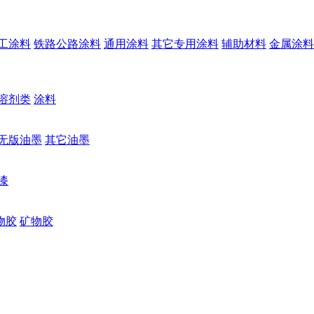
工涂料
铁路公路涂料
通用涂料
其它专用涂料
辅助材料
金属涂料
溶剂类
涂料
无版油墨
其它油墨
漆
物胶
矿物胶