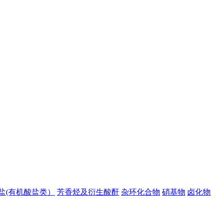
盐(有机酸盐类）
芳香烃及衍生酸酐
杂环化合物
硝基物
卤化物