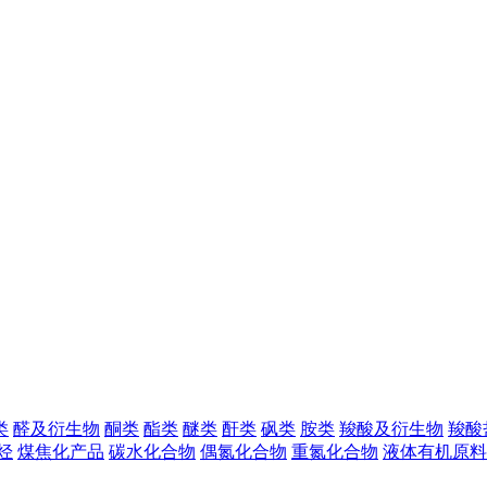
类
醛及衍生物
酮类
酯类
醚类
酐类
砜类
胺类
羧酸及衍生物
羧酸
烃
煤焦化产品
碳水化合物
偶氮化合物
重氮化合物
液体有机原料