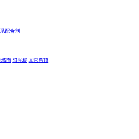
系配合剂
成墙面
阳光板
其它吊顶