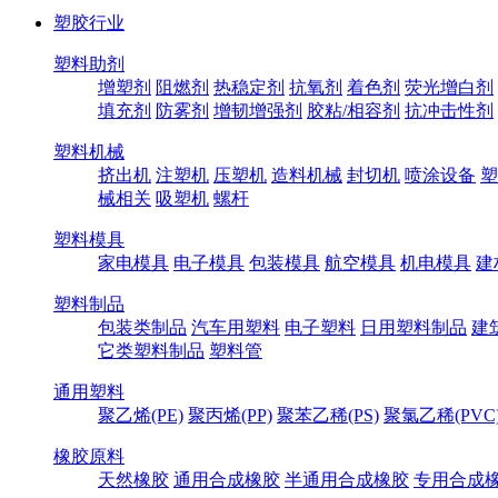
塑胶行业
塑料助剂
增塑剂
阻燃剂
热稳定剂
抗氧剂
着色剂
荧光增白剂
填充剂
防雾剂
增韧增强剂
胶粘/相容剂
抗冲击性剂
塑料机械
挤出机
注塑机
压塑机
造料机械
封切机
喷涂设备
塑
械相关
吸塑机
螺杆
塑料模具
家电模具
电子模具
包装模具
航空模具
机电模具
建
塑料制品
包装类制品
汽车用塑料
电子塑料
日用塑料制品
建
它类塑料制品
塑料管
通用塑料
聚乙烯(PE)
聚丙烯(PP)
聚苯乙稀(PS)
聚氯乙稀(PVC
橡胶原料
天然橡胶
通用合成橡胶
半通用合成橡胶
专用合成