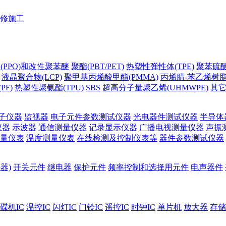
修施工
(PPO)和改性聚苯醚
聚酯(PBT/PET)
热塑性弹性体(TPE)
聚苯硫醚(
液晶聚合物(LCP)
聚甲基丙烯酸甲酯(PMMA)
丙烯腈-苯乙烯树脂(
PF)
热塑性聚氨酯(TPU)
SBS
超高分子量聚乙烯(UHMWPE)
其
子仪器
监视器
电子元件参数测试仪器
光电器件测试仪器
半导体
仪器
示波器
通信测量仪器
记录显示仪器
广播电视测量仪器
声振
量仪表
温度测量仪表
在线检测及控制仪表等
器件参数测试仪器
器)
开关元件
继电器
保护元件
频率控制和选择用元件
电声器件
碟机IC
温控IC
闪灯IC
门铃IC
遥控IC
时钟IC
单片机
放大器
存储