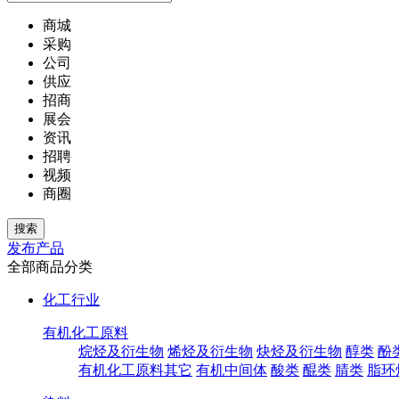
商城
采购
公司
供应
招商
展会
资讯
招聘
视频
商圈
发布产品
全部商品分类
化工行业
有机化工原料
烷烃及衍生物
烯烃及衍生物
炔烃及衍生物
醇类
酚
有机化工原料其它
有机中间体
酸类
醌类
腈类
脂环