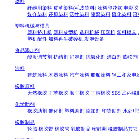
染料
纤维用染料
皮革染料(毛皮染料)
涂料印花浆
电影胶
媒介染料
还原染料
活性染料
缩聚染料
硫化染料
溶
塑料机械与模具
塑料挤出机
塑料成型机
造料机械
压塑机
塑料模具
塑机配件
加料再生破碎机
发泡设备
食品添加剂
酸度调节剂
抗结剂
消泡剂
抗氧化剂
漂白剂
膨松剂
涂料
建筑涂料
木器涂料
汽车涂料
船舶涂料
轻工和家电
橡胶原料
天然橡胶
丁苯橡胶
顺丁橡胶
丁腈橡胶
SBS
乙丙橡
化学助剂
橡胶助剂
催化剂
塑料助剂
添加剂
印染助剂
水处理
橡胶制品
轮胎
橡胶带
橡胶管
乳胶制品
密封圈
橡胶制品其它