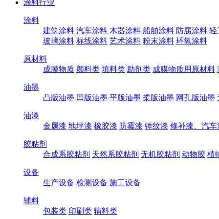
涂料行业
涂料
建筑涂料
汽车涂料
木器涂料
船舶涂料
防腐涂料
轻
玻璃涂料
标线涂料
艺术涂料
粉末涂料
环氧涂料
原材料
成膜物质
颜料类
填料类
助剂类
成膜物质用原材料
油墨
凸版油墨
凹版油墨
平版油墨
柔版油墨
网孔版油墨
油漆
金属漆
地坪漆
橡胶漆
防霉漆
锤纹漆
修补漆、汽车
胶粘剂
合成系胶粘剂
天然系胶粘剂
无机胶粘剂
动物胶
植
设备
生产设备
检测设备
施工设备
辅料
包装类
印刷类
辅料类