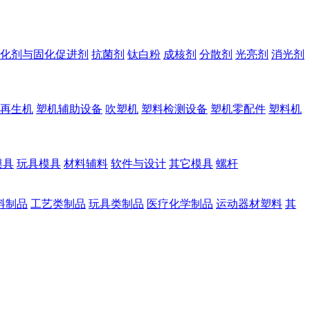
化剂与固化促进剂
抗菌剂
钛白粉
成核剂
分散剂
光亮剂
消光剂
再生机
塑机辅助设备
吹塑机
塑料检测设备
塑机零配件
塑料机
模具
玩具模具
材料辅料
软件与设计
其它模具
螺杆
料制品
工艺类制品
玩具类制品
医疗化学制品
运动器材塑料
其