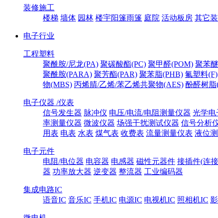
装修施工
楼梯
墙体
园林
楼宇阳篷雨篷
庭院
活动板房
其它装
电子行业
工程塑料
聚酰胺/尼龙(PA)
聚碳酸酯(PC)
聚甲醛(POM)
聚苯醚
聚酰胺(PARA)
聚芳酯(PAR)
聚苯脂(PHB)
氟塑料(F)
物(MBS)
丙烯腈/乙烯/苯乙烯共聚物(AES)
酚醛树脂(
电子仪器 /仪表
信号发生器
脉冲仪
电压/电流/电阻测量仪器
光学电
率测量仪器
微波仪器
场强干扰测试仪器
信号分析
用表
电表
水表
煤气表
收费表
流量测量仪表
液位测
电子元件
电阻/电位器
电容器
电感器
磁性元器件
接插件(连接
器
功率放大器
逆变器
整流器
工业编码器
集成电路IC
语音IC
音乐IC
手机IC
电源IC
电视机IC
照相机IC
影
微电机