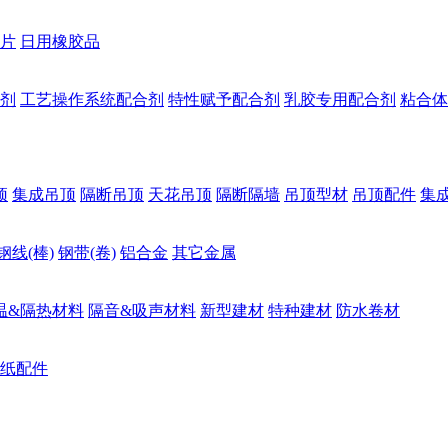
片
日用橡胶品
剂
工艺操作系统配合剂
特性赋予配合剂
乳胶专用配合剂
粘合体
顶
集成吊顶
隔断吊顶
天花吊顶
隔断隔墙
吊顶型材
吊顶配件
集
钢线(棒)
钢带(卷)
铝合金
其它金属
温&隔热材料
隔音&吸声材料
新型建材
特种建材
防水卷材
纸配件