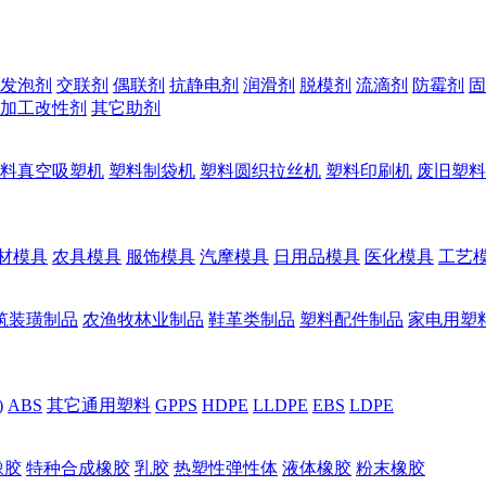
发泡剂
交联剂
偶联剂
抗静电剂
润滑剂
脱模剂
流滴剂
防霉剂
固
加工改性剂
其它助剂
料真空吸塑机
塑料制袋机
塑料圆织拉丝机
塑料印刷机
废旧塑料
材模具
农具模具
服饰模具
汽摩模具
日用品模具
医化模具
工艺
筑装璜制品
农渔牧林业制品
鞋革类制品
塑料配件制品
家电用塑
)
ABS
其它通用塑料
GPPS
HDPE
LLDPE
EBS
LDPE
橡胶
特种合成橡胶
乳胶
热塑性弹性体
液体橡胶
粉末橡胶