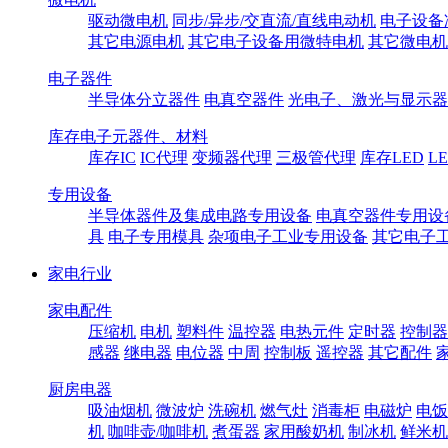
驱动微电机
同步/异步/交直流/直线电动机
电子设备
其它电源电机
其它电子设备用微特电机
其它微电机
电子器件
半导体分立器件
电真空器件
光电子、激光与显示器
库存电子元器件、材料
库存IC
IC代理
变频器代理
三极管代理
库存LED
L
专用设备
半导体器件及集成电路专用设备
电真空器件专用设
具
电子专用模具
杂项电子工业专用设备
其它电子
家电行业
家电配件
压缩机
电机
塑料件
温控器
电热元件
定时器
控制器
感器
继电器
电位器
中周
控制板
遥控器
其它配件
厨房电器
吸油烟机
微波炉
洗碗机
燃气灶
消毒柜
电磁炉
电饭
机
咖啡壶/咖啡机
煮蛋器
家用酸奶机
制冰机
鲜米机