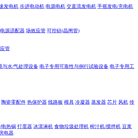
速发电机
步进电动机
电源电机
交直流发电机
手摇发电/充电机
电源适配器
场效应管
可控硅(晶闸管)
应管
境与水/气处理设备
电子专用可靠性与例行试验设备
电子专用工
陶瓷零配件
热保护器
线路板
模具
冷凝器
蒸发器
芯片
风机
传
/电热锅
打蛋器
冰淇淋机
食物垃圾处理机
榨汁机/搅拌机
豆浆
房电器