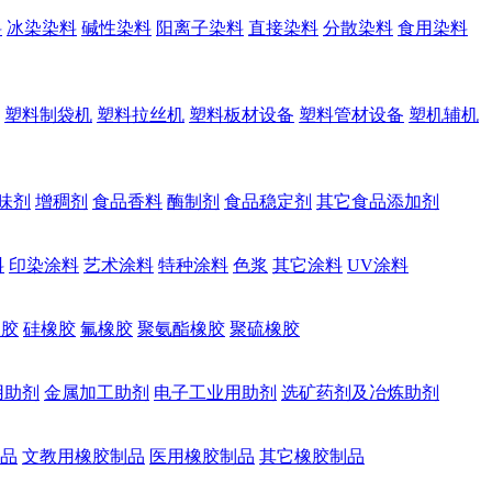
料
冰染染料
碱性染料
阳离子染料
直接染料
分散染料
食用染料
塑料制袋机
塑料拉丝机
塑料板材设备
塑料管材设备
塑机辅机
味剂
增稠剂
食品香料
酶制剂
食品稳定剂
其它食品添加剂
料
印染涂料
艺术涂料
特种涂料
色浆
其它涂料
UV涂料
橡胶
硅橡胶
氟橡胶
聚氨酯橡胶
聚硫橡胶
用助剂
金属加工助剂
电子工业用助剂
选矿药剂及冶炼助剂
品
文教用橡胶制品
医用橡胶制品
其它橡胶制品