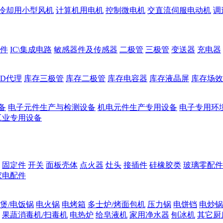
冷却用小型风机
计算机用电机
控制微电机
交直流伺服电动机
调
件
IC\集成电路
敏感器件及传感器
二极管
三极管
变送器
充电器
ED代理
库存三极管
库存二极管
库存电容器
库存液晶屏
库存场效
备
电子元件生产与检测设备
机电元件生产专用设备
电子专用环
工业专用设备
固定件
开关
面板壳体
点火器
灶头
接插件
硅橡胶类
玻璃零配件
家电配件
煲/电饭锅
电火锅
电烤箱
多士炉/烤面包机
压力锅
电饼铛
电炒锅
果蔬消毒机/扫毒机
电热炉
给皂液机
家用净水器
刨冰机
其它厨