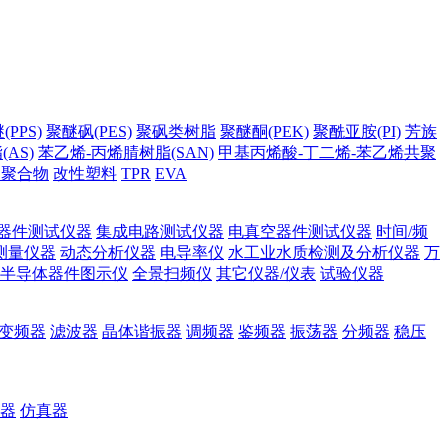
PPS)
聚醚砜(PES)
聚砜类树脂
聚醚酮(PEK)
聚酰亚胺(PI)
芳族
AS)
苯乙烯-丙烯腈树脂(SAN)
甲基丙烯酸-丁二烯-苯乙烯共聚
它聚合物
改性塑料
TPR
EVA
器件测试仪器
集成电路测试仪器
电真空器件测试仪器
时间/频
测量仪器
动态分析仪器
电导率仪
水工业水质检测及分析仪器
万
半导体器件图示仪
全景扫频仪
其它仪器/仪表
试验仪器
变频器
滤波器
晶体谐振器
调频器
鉴频器
振荡器
分频器
稳压
器
仿真器