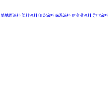
墙地面涂料
塑料涂料
印染涂料
保温涂料
耐高温涂料
导电涂料