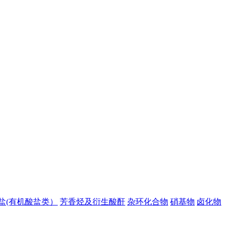
盐(有机酸盐类）
芳香烃及衍生酸酐
杂环化合物
硝基物
卤化物