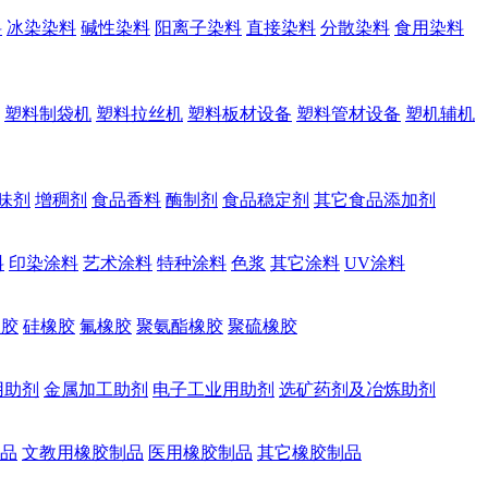
料
冰染染料
碱性染料
阳离子染料
直接染料
分散染料
食用染料
塑料制袋机
塑料拉丝机
塑料板材设备
塑料管材设备
塑机辅机
味剂
增稠剂
食品香料
酶制剂
食品稳定剂
其它食品添加剂
料
印染涂料
艺术涂料
特种涂料
色浆
其它涂料
UV涂料
橡胶
硅橡胶
氟橡胶
聚氨酯橡胶
聚硫橡胶
用助剂
金属加工助剂
电子工业用助剂
选矿药剂及冶炼助剂
品
文教用橡胶制品
医用橡胶制品
其它橡胶制品