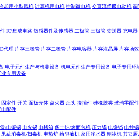
冷却用小型风机
计算机用电机
控制微电机
交直流伺服电动机
调
件
IC\集成电路
敏感器件及传感器
二极管
三极管
变送器
充电器
ED代理
库存三极管
库存二极管
库存电容器
库存液晶屏
库存场效
备
电子元件生产与检测设备
机电元件生产专用设备
电子专用环
工业专用设备
固定件
开关
面板壳体
点火器
灶头
接插件
硅橡胶类
玻璃零配件
家电配件
煲/电饭锅
电火锅
电烤箱
多士炉/烤面包机
压力锅
电饼铛
电炒锅
果蔬消毒机/扫毒机
电热炉
给皂液机
家用净水器
刨冰机
其它厨