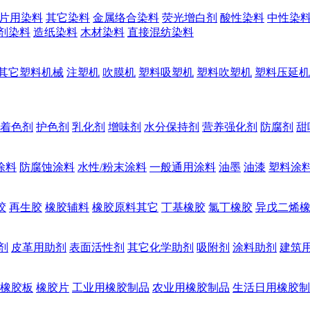
片用染料
其它染料
金属络合染料
荧光增白剂
酸性染料
中性染
剂染料
造纸染料
木材染料
直接混纺染料
其它塑料机械
注塑机
吹膜机
塑料吸塑机
塑料吹塑机
塑料压延机
着色剂
护色剂
乳化剂
增味剂
水分保持剂
营养强化剂
防腐剂
甜
涂料
防腐蚀涂料
水性/粉末涂料
一般通用涂料
油墨
油漆
塑料涂
胶
再生胶
橡胶辅料
橡胶原料其它
丁基橡胶
氯丁橡胶
异戊二烯
剂
皮革用助剂
表面活性剂
其它化学助剂
吸附剂
涂料助剂
建筑
橡胶板
橡胶片
工业用橡胶制品
农业用橡胶制品
生活日用橡胶制