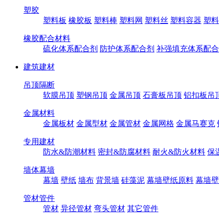
塑胶
塑料板
橡胶板
塑料棒
塑料网
塑料丝
塑料容器
塑料
橡胶配合材料
硫化体系配合剂
防护体系配合剂
补强填充体系配合
建筑建材
吊顶隔断
软膜吊顶
塑钢吊顶
金属吊顶
石膏板吊顶
铝扣板吊
金属材料
金属板材
金属型材
金属管材
金属网格
金属马赛克
专用建材
防水&防潮材料
密封&防腐材料
耐火&防火材料
保
墙体幕墙
幕墙
壁纸
墙布
背景墙
硅藻泥
幕墙壁纸原料
幕墙壁
管材管件
管材
异径管材
弯头管材
其它管件