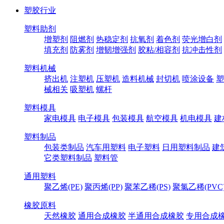
塑胶行业
塑料助剂
增塑剂
阻燃剂
热稳定剂
抗氧剂
着色剂
荧光增白剂
填充剂
防雾剂
增韧增强剂
胶粘/相容剂
抗冲击性剂
塑料机械
挤出机
注塑机
压塑机
造料机械
封切机
喷涂设备
塑
械相关
吸塑机
螺杆
塑料模具
家电模具
电子模具
包装模具
航空模具
机电模具
建
塑料制品
包装类制品
汽车用塑料
电子塑料
日用塑料制品
建
它类塑料制品
塑料管
通用塑料
聚乙烯(PE)
聚丙烯(PP)
聚苯乙稀(PS)
聚氯乙稀(PVC
橡胶原料
天然橡胶
通用合成橡胶
半通用合成橡胶
专用合成