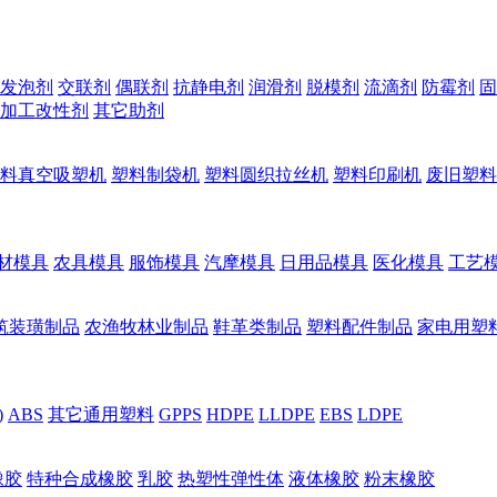
发泡剂
交联剂
偶联剂
抗静电剂
润滑剂
脱模剂
流滴剂
防霉剂
固
加工改性剂
其它助剂
料真空吸塑机
塑料制袋机
塑料圆织拉丝机
塑料印刷机
废旧塑料
材模具
农具模具
服饰模具
汽摩模具
日用品模具
医化模具
工艺
筑装璜制品
农渔牧林业制品
鞋革类制品
塑料配件制品
家电用塑
)
ABS
其它通用塑料
GPPS
HDPE
LLDPE
EBS
LDPE
橡胶
特种合成橡胶
乳胶
热塑性弹性体
液体橡胶
粉末橡胶