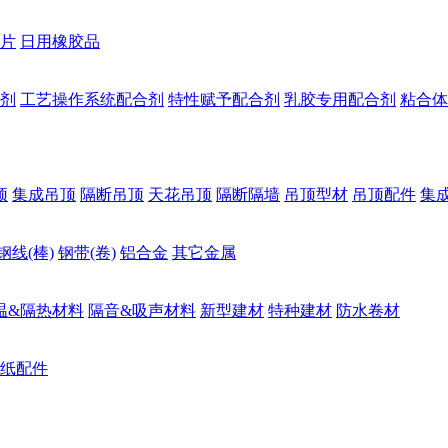
片
日用橡胶品
剂
工艺操作系统配合剂
特性赋予配合剂
乳胶专用配合剂
粘合体
顶
集成吊顶
隔断吊顶
天花吊顶
隔断隔墙
吊顶型材
吊顶配件
集
钢线(棒)
钢带(卷)
铝合金
其它金属
温&隔热材料
隔音&吸声材料
新型建材
特种建材
防水卷材
纸配件