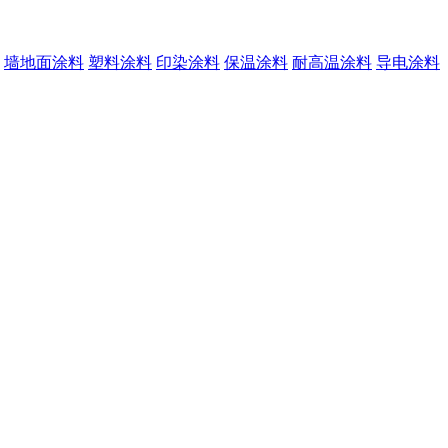
墙地面涂料
塑料涂料
印染涂料
保温涂料
耐高温涂料
导电涂料