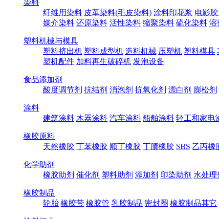
染料
纤维用染料
皮革染料(毛皮染料)
涂料印花浆
电影胶
媒介染料
还原染料
活性染料
缩聚染料
硫化染料
溶
塑料机械与模具
塑料挤出机
塑料成型机
造料机械
压塑机
塑料模具
塑机配件
加料再生破碎机
发泡设备
食品添加剂
酸度调节剂
抗结剂
消泡剂
抗氧化剂
漂白剂
膨松剂
涂料
建筑涂料
木器涂料
汽车涂料
船舶涂料
轻工和家电
橡胶原料
天然橡胶
丁苯橡胶
顺丁橡胶
丁腈橡胶
SBS
乙丙橡
化学助剂
橡胶助剂
催化剂
塑料助剂
添加剂
印染助剂
水处理
橡胶制品
轮胎
橡胶带
橡胶管
乳胶制品
密封圈
橡胶制品其它