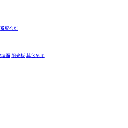
系配合剂
成墙面
阳光板
其它吊顶