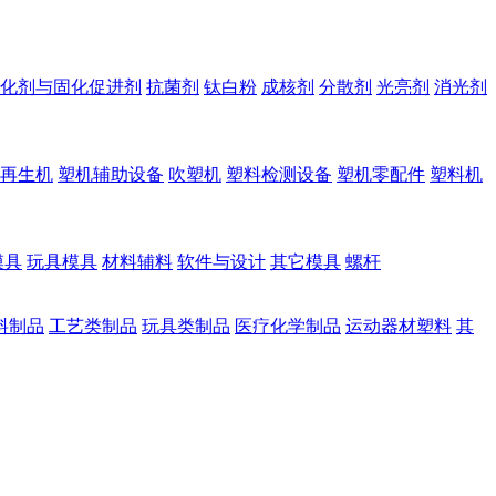
化剂与固化促进剂
抗菌剂
钛白粉
成核剂
分散剂
光亮剂
消光剂
再生机
塑机辅助设备
吹塑机
塑料检测设备
塑机零配件
塑料机
模具
玩具模具
材料辅料
软件与设计
其它模具
螺杆
料制品
工艺类制品
玩具类制品
医疗化学制品
运动器材塑料
其