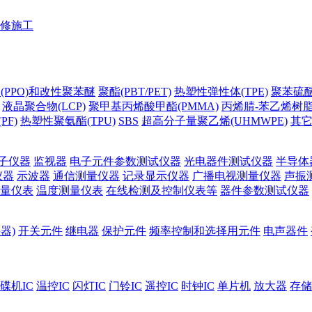
修施工
(PPO)和改性聚苯醚
聚酯(PBT/PET)
热塑性弹性体(TPE)
聚苯硫醚(
液晶聚合物(LCP)
聚甲基丙烯酸甲酯(PMMA)
丙烯腈-苯乙烯树脂(
PF)
热塑性聚氨酯(TPU)
SBS
超高分子量聚乙烯(UHMWPE)
其
子仪器
监视器
电子元件参数测试仪器
光电器件测试仪器
半导体
仪器
示波器
通信测量仪器
记录显示仪器
广播电视测量仪器
声振
量仪表
温度测量仪表
在线检测及控制仪表等
器件参数测试仪器
器)
开关元件
继电器
保护元件
频率控制和选择用元件
电声器件
碟机IC
温控IC
闪灯IC
门铃IC
遥控IC
时钟IC
单片机
放大器
存储