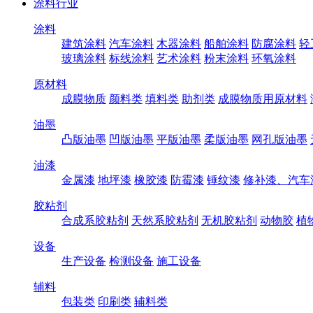
涂料行业
涂料
建筑涂料
汽车涂料
木器涂料
船舶涂料
防腐涂料
轻
玻璃涂料
标线涂料
艺术涂料
粉末涂料
环氧涂料
原材料
成膜物质
颜料类
填料类
助剂类
成膜物质用原材料
油墨
凸版油墨
凹版油墨
平版油墨
柔版油墨
网孔版油墨
油漆
金属漆
地坪漆
橡胶漆
防霉漆
锤纹漆
修补漆、汽车
胶粘剂
合成系胶粘剂
天然系胶粘剂
无机胶粘剂
动物胶
植
设备
生产设备
检测设备
施工设备
辅料
包装类
印刷类
辅料类