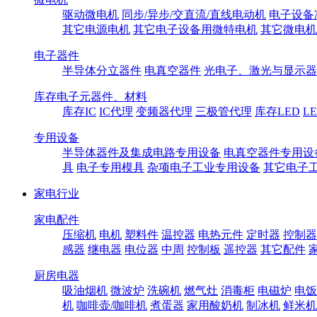
驱动微电机
同步/异步/交直流/直线电动机
电子设备
其它电源电机
其它电子设备用微特电机
其它微电机
电子器件
半导体分立器件
电真空器件
光电子、激光与显示器
库存电子元器件、材料
库存IC
IC代理
变频器代理
三极管代理
库存LED
L
专用设备
半导体器件及集成电路专用设备
电真空器件专用设
具
电子专用模具
杂项电子工业专用设备
其它电子
家电行业
家电配件
压缩机
电机
塑料件
温控器
电热元件
定时器
控制器
感器
继电器
电位器
中周
控制板
遥控器
其它配件
厨房电器
吸油烟机
微波炉
洗碗机
燃气灶
消毒柜
电磁炉
电饭
机
咖啡壶/咖啡机
煮蛋器
家用酸奶机
制冰机
鲜米机