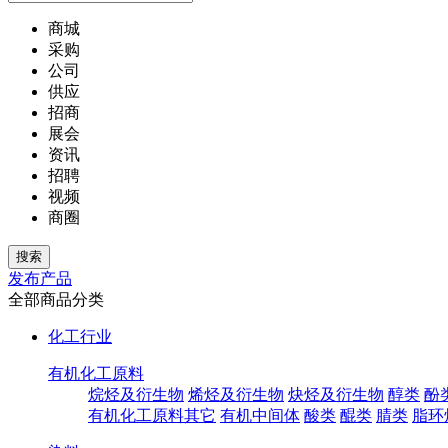
商城
采购
公司
供应
招商
展会
资讯
招聘
视频
商圈
发布产品
全部商品分类
化工行业
有机化工原料
烷烃及衍生物
烯烃及衍生物
炔烃及衍生物
醇类
酚
有机化工原料其它
有机中间体
酸类
醌类
腈类
脂环