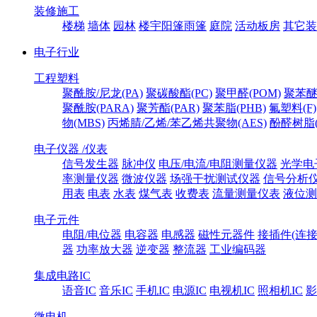
装修施工
楼梯
墙体
园林
楼宇阳篷雨篷
庭院
活动板房
其它装
电子行业
工程塑料
聚酰胺/尼龙(PA)
聚碳酸酯(PC)
聚甲醛(POM)
聚苯醚
聚酰胺(PARA)
聚芳酯(PAR)
聚苯脂(PHB)
氟塑料(F)
物(MBS)
丙烯腈/乙烯/苯乙烯共聚物(AES)
酚醛树脂(
电子仪器 /仪表
信号发生器
脉冲仪
电压/电流/电阻测量仪器
光学电
率测量仪器
微波仪器
场强干扰测试仪器
信号分析
用表
电表
水表
煤气表
收费表
流量测量仪表
液位测
电子元件
电阻/电位器
电容器
电感器
磁性元器件
接插件(连接
器
功率放大器
逆变器
整流器
工业编码器
集成电路IC
语音IC
音乐IC
手机IC
电源IC
电视机IC
照相机IC
影
微电机