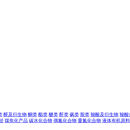
类
醛及衍生物
酮类
酯类
醚类
酐类
砜类
胺类
羧酸及衍生物
羧酸
烃
煤焦化产品
碳水化合物
偶氮化合物
重氮化合物
液体有机原料