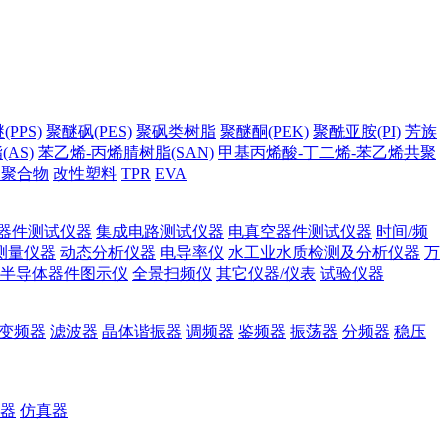
PPS)
聚醚砜(PES)
聚砜类树脂
聚醚酮(PEK)
聚酰亚胺(PI)
芳族
AS)
苯乙烯-丙烯腈树脂(SAN)
甲基丙烯酸-丁二烯-苯乙烯共聚
它聚合物
改性塑料
TPR
EVA
器件测试仪器
集成电路测试仪器
电真空器件测试仪器
时间/频
测量仪器
动态分析仪器
电导率仪
水工业水质检测及分析仪器
万
半导体器件图示仪
全景扫频仪
其它仪器/仪表
试验仪器
变频器
滤波器
晶体谐振器
调频器
鉴频器
振荡器
分频器
稳压
器
仿真器