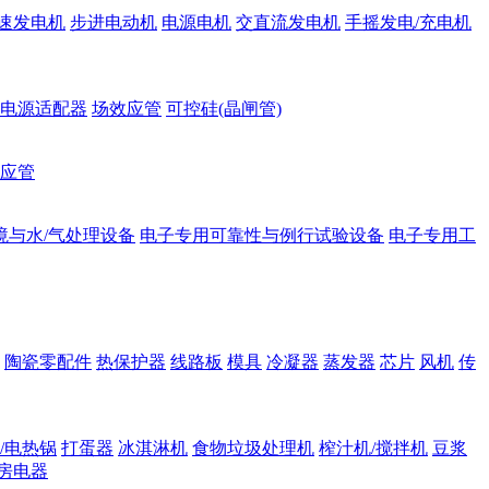
速发电机
步进电动机
电源电机
交直流发电机
手摇发电/充电机
电源适配器
场效应管
可控硅(晶闸管)
应管
境与水/气处理设备
电子专用可靠性与例行试验设备
电子专用工
陶瓷零配件
热保护器
线路板
模具
冷凝器
蒸发器
芯片
风机
传
/电热锅
打蛋器
冰淇淋机
食物垃圾处理机
榨汁机/搅拌机
豆浆
房电器