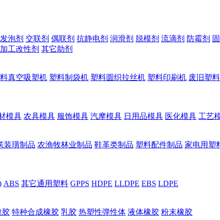
发泡剂
交联剂
偶联剂
抗静电剂
润滑剂
脱模剂
流滴剂
防霉剂
固
加工改性剂
其它助剂
料真空吸塑机
塑料制袋机
塑料圆织拉丝机
塑料印刷机
废旧塑料
材模具
农具模具
服饰模具
汽摩模具
日用品模具
医化模具
工艺
筑装璜制品
农渔牧林业制品
鞋革类制品
塑料配件制品
家电用塑
)
ABS
其它通用塑料
GPPS
HDPE
LLDPE
EBS
LDPE
橡胶
特种合成橡胶
乳胶
热塑性弹性体
液体橡胶
粉末橡胶