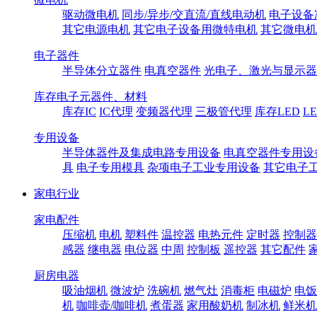
驱动微电机
同步/异步/交直流/直线电动机
电子设备
其它电源电机
其它电子设备用微特电机
其它微电机
电子器件
半导体分立器件
电真空器件
光电子、激光与显示器
库存电子元器件、材料
库存IC
IC代理
变频器代理
三极管代理
库存LED
L
专用设备
半导体器件及集成电路专用设备
电真空器件专用设
具
电子专用模具
杂项电子工业专用设备
其它电子
家电行业
家电配件
压缩机
电机
塑料件
温控器
电热元件
定时器
控制器
感器
继电器
电位器
中周
控制板
遥控器
其它配件
厨房电器
吸油烟机
微波炉
洗碗机
燃气灶
消毒柜
电磁炉
电饭
机
咖啡壶/咖啡机
煮蛋器
家用酸奶机
制冰机
鲜米机