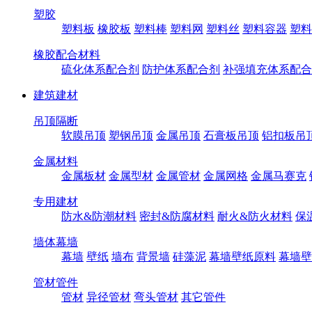
塑胶
塑料板
橡胶板
塑料棒
塑料网
塑料丝
塑料容器
塑料
橡胶配合材料
硫化体系配合剂
防护体系配合剂
补强填充体系配合
建筑建材
吊顶隔断
软膜吊顶
塑钢吊顶
金属吊顶
石膏板吊顶
铝扣板吊
金属材料
金属板材
金属型材
金属管材
金属网格
金属马赛克
专用建材
防水&防潮材料
密封&防腐材料
耐火&防火材料
保
墙体幕墙
幕墙
壁纸
墙布
背景墙
硅藻泥
幕墙壁纸原料
幕墙壁
管材管件
管材
异径管材
弯头管材
其它管件