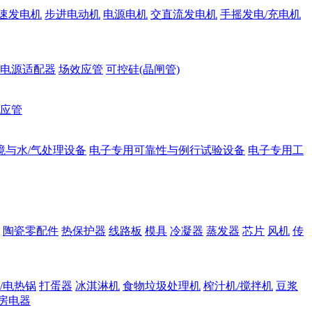
速发电机
步进电动机
电源电机
交直流发电机
手摇发电/充电机
电源适配器
场效应管
可控硅(晶闸管)
应管
境与水/气处理设备
电子专用可靠性与例行试验设备
电子专用工
陶瓷零配件
热保护器
线路板
模具
冷凝器
蒸发器
芯片
风机
传
/电热锅
打蛋器
冰淇淋机
食物垃圾处理机
榨汁机/搅拌机
豆浆
房电器