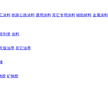
工涂料
铁路公路涂料
通用涂料
其它专用涂料
辅助材料
金属涂料
溶剂类
涂料
无版油墨
其它油墨
漆
物胶
矿物胶