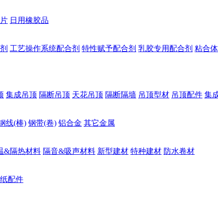
片
日用橡胶品
剂
工艺操作系统配合剂
特性赋予配合剂
乳胶专用配合剂
粘合体
顶
集成吊顶
隔断吊顶
天花吊顶
隔断隔墙
吊顶型材
吊顶配件
集
钢线(棒)
钢带(卷)
铝合金
其它金属
温&隔热材料
隔音&吸声材料
新型建材
特种建材
防水卷材
纸配件