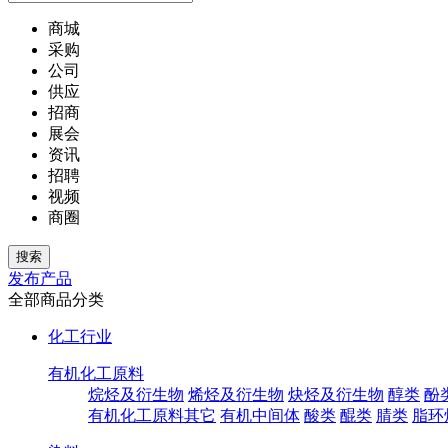
商城
采购
公司
供应
招商
展会
资讯
招聘
视频
商圈
发布产品
全部商品分类
化工行业
有机化工原料
烷烃及衍生物
烯烃及衍生物
炔烃及衍生物
醇类
酚
有机化工原料其它
有机中间体
酸类
醌类
腈类
脂环