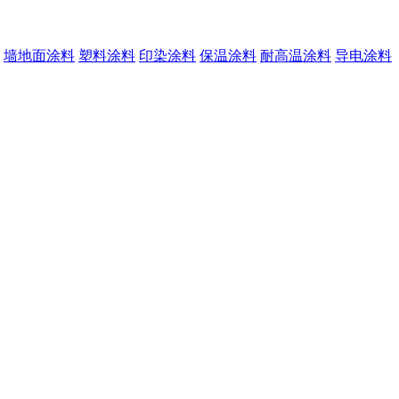
墙地面涂料
塑料涂料
印染涂料
保温涂料
耐高温涂料
导电涂料