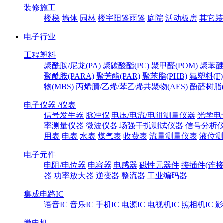
装修施工
楼梯
墙体
园林
楼宇阳篷雨篷
庭院
活动板房
其它装
电子行业
工程塑料
聚酰胺/尼龙(PA)
聚碳酸酯(PC)
聚甲醛(POM)
聚苯醚
聚酰胺(PARA)
聚芳酯(PAR)
聚苯脂(PHB)
氟塑料(F)
物(MBS)
丙烯腈/乙烯/苯乙烯共聚物(AES)
酚醛树脂(
电子仪器 /仪表
信号发生器
脉冲仪
电压/电流/电阻测量仪器
光学电
率测量仪器
微波仪器
场强干扰测试仪器
信号分析
用表
电表
水表
煤气表
收费表
流量测量仪表
液位测
电子元件
电阻/电位器
电容器
电感器
磁性元器件
接插件(连接
器
功率放大器
逆变器
整流器
工业编码器
集成电路IC
语音IC
音乐IC
手机IC
电源IC
电视机IC
照相机IC
影
微电机