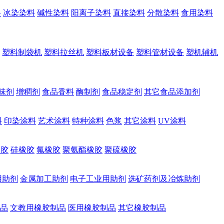
料
冰染染料
碱性染料
阳离子染料
直接染料
分散染料
食用染料
塑料制袋机
塑料拉丝机
塑料板材设备
塑料管材设备
塑机辅机
味剂
增稠剂
食品香料
酶制剂
食品稳定剂
其它食品添加剂
料
印染涂料
艺术涂料
特种涂料
色浆
其它涂料
UV涂料
橡胶
硅橡胶
氟橡胶
聚氨酯橡胶
聚硫橡胶
用助剂
金属加工助剂
电子工业用助剂
选矿药剂及冶炼助剂
品
文教用橡胶制品
医用橡胶制品
其它橡胶制品