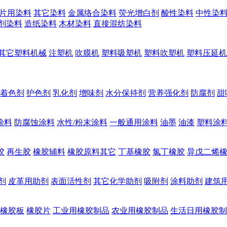
片用染料
其它染料
金属络合染料
荧光增白剂
酸性染料
中性染
剂染料
造纸染料
木材染料
直接混纺染料
其它塑料机械
注塑机
吹膜机
塑料吸塑机
塑料吹塑机
塑料压延机
着色剂
护色剂
乳化剂
增味剂
水分保持剂
营养强化剂
防腐剂
甜
涂料
防腐蚀涂料
水性/粉末涂料
一般通用涂料
油墨
油漆
塑料涂
胶
再生胶
橡胶辅料
橡胶原料其它
丁基橡胶
氯丁橡胶
异戊二烯
剂
皮革用助剂
表面活性剂
其它化学助剂
吸附剂
涂料助剂
建筑
橡胶板
橡胶片
工业用橡胶制品
农业用橡胶制品
生活日用橡胶制