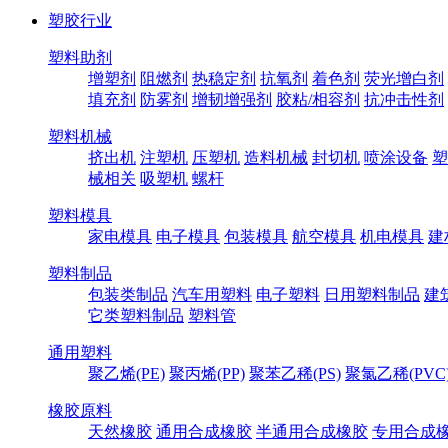
塑胶行业
塑料助剂
增塑剂
阻燃剂
热稳定剂
抗氧剂
着色剂
荧光增白剂
填充剂
防雾剂
增韧增强剂
胶粘/相容剂
抗冲击性剂
塑料机械
挤出机
注塑机
压塑机
造料机械
封切机
喷涂设备
塑
械相关
吸塑机
螺杆
塑料模具
家电模具
电子模具
包装模具
航空模具
机电模具
建
塑料制品
包装类制品
汽车用塑料
电子塑料
日用塑料制品
建
它类塑料制品
塑料管
通用塑料
聚乙烯(PE)
聚丙烯(PP)
聚苯乙稀(PS)
聚氯乙稀(PVC
橡胶原料
天然橡胶
通用合成橡胶
半通用合成橡胶
专用合成