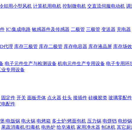
冷却用小型风机
计算机用电机
控制微电机
交直流伺服电动机
调
件
IC\集成电路
敏感器件及传感器
二极管
三极管
变送器
充电器
ED代理
库存三极管
库存二极管
库存电容器
库存液晶屏
库存场效
备
电子元件生产与检测设备
机电元件生产专用设备
电子专用环
工业专用设备
固定件
开关
面板壳体
点火器
灶头
接插件
硅橡胶类
玻璃零配件
家电配件
煲/电饭锅
电火锅
电烤箱
多士炉/烤面包机
压力锅
电饼铛
电炒锅
果蔬消毒机/扫毒机
电热炉
给皂液机
家用净水器
刨冰机
其它厨