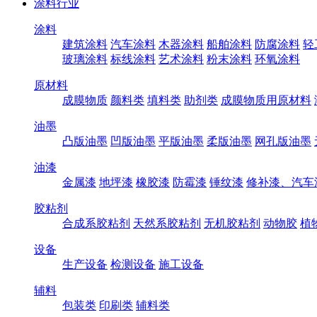
涂料行业
涂料
建筑涂料
汽车涂料
木器涂料
船舶涂料
防腐涂料
轻
玻璃涂料
标线涂料
艺术涂料
粉末涂料
环氧涂料
原材料
成膜物质
颜料类
填料类
助剂类
成膜物质用原材料
油墨
凸版油墨
凹版油墨
平版油墨
柔版油墨
网孔版油墨
油漆
金属漆
地坪漆
橡胶漆
防霉漆
锤纹漆
修补漆、汽车
胶粘剂
合成系胶粘剂
天然系胶粘剂
无机胶粘剂
动物胶
植
设备
生产设备
检测设备
施工设备
辅料
包装类
印刷类
辅料类