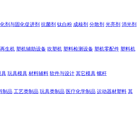
化剂与固化促进剂
抗菌剂
钛白粉
成核剂
分散剂
光亮剂
消光剂
再生机
塑机辅助设备
吹塑机
塑料检测设备
塑机零配件
塑料机
模具
玩具模具
材料辅料
软件与设计
其它模具
螺杆
料制品
工艺类制品
玩具类制品
医疗化学制品
运动器材塑料
其