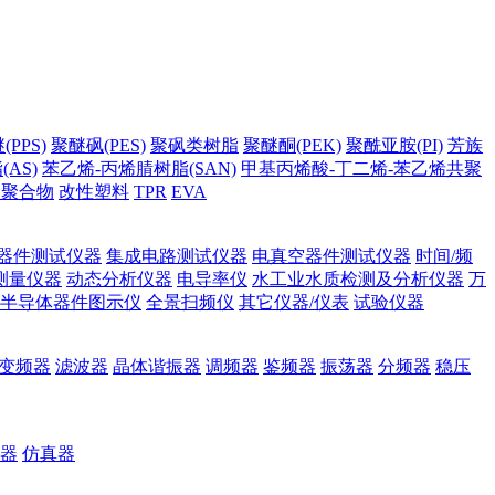
PPS)
聚醚砜(PES)
聚砜类树脂
聚醚酮(PEK)
聚酰亚胺(PI)
芳族
AS)
苯乙烯-丙烯腈树脂(SAN)
甲基丙烯酸-丁二烯-苯乙烯共聚
它聚合物
改性塑料
TPR
EVA
器件测试仪器
集成电路测试仪器
电真空器件测试仪器
时间/频
测量仪器
动态分析仪器
电导率仪
水工业水质检测及分析仪器
万
半导体器件图示仪
全景扫频仪
其它仪器/仪表
试验仪器
变频器
滤波器
晶体谐振器
调频器
鉴频器
振荡器
分频器
稳压
器
仿真器