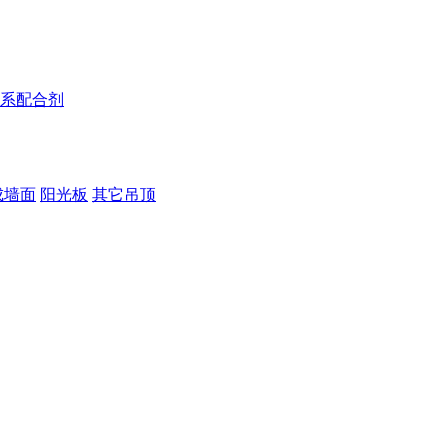
系配合剂
成墙面
阳光板
其它吊顶