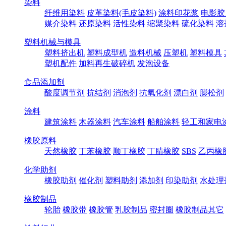
染料
纤维用染料
皮革染料(毛皮染料)
涂料印花浆
电影胶
媒介染料
还原染料
活性染料
缩聚染料
硫化染料
溶
塑料机械与模具
塑料挤出机
塑料成型机
造料机械
压塑机
塑料模具
塑机配件
加料再生破碎机
发泡设备
食品添加剂
酸度调节剂
抗结剂
消泡剂
抗氧化剂
漂白剂
膨松剂
涂料
建筑涂料
木器涂料
汽车涂料
船舶涂料
轻工和家电
橡胶原料
天然橡胶
丁苯橡胶
顺丁橡胶
丁腈橡胶
SBS
乙丙橡
化学助剂
橡胶助剂
催化剂
塑料助剂
添加剂
印染助剂
水处理
橡胶制品
轮胎
橡胶带
橡胶管
乳胶制品
密封圈
橡胶制品其它