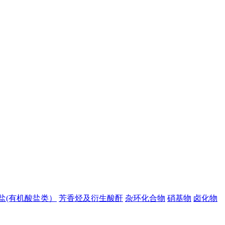
盐(有机酸盐类）
芳香烃及衍生酸酐
杂环化合物
硝基物
卤化物