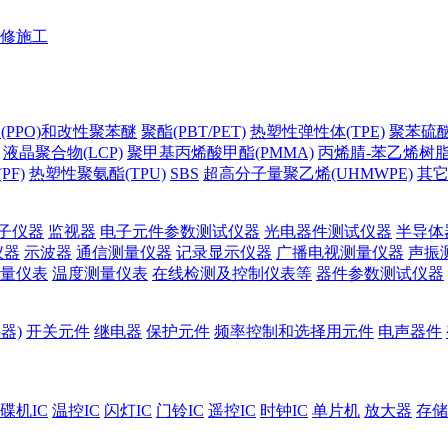
修施工
(PPO)和改性聚苯醚
聚酯(PBT/PET)
热塑性弹性体(TPE)
聚苯硫醚(
液晶聚合物(LCP)
聚甲基丙烯酸甲酯(PMMA)
丙烯腈-苯乙烯树脂(
PF)
热塑性聚氨酯(TPU)
SBS
超高分子量聚乙烯(UHMWPE)
其
子仪器
监视器
电子元件参数测试仪器
光电器件测试仪器
半导体
仪器
示波器
通信测量仪器
记录显示仪器
广播电视测量仪器
声振
量仪表
温度测量仪表
在线检测及控制仪表等
器件参数测试仪器
器)
开关元件
继电器
保护元件
频率控制和选择用元件
电声器件
碟机IC
温控IC
闪灯IC
门铃IC
遥控IC
时钟IC
单片机
放大器
存储