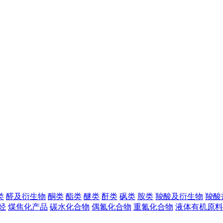
类
醛及衍生物
酮类
酯类
醚类
酐类
砜类
胺类
羧酸及衍生物
羧酸
烃
煤焦化产品
碳水化合物
偶氮化合物
重氮化合物
液体有机原料