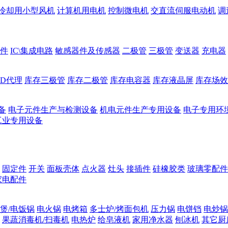
冷却用小型风机
计算机用电机
控制微电机
交直流伺服电动机
调
件
IC\集成电路
敏感器件及传感器
二极管
三极管
变送器
充电器
ED代理
库存三极管
库存二极管
库存电容器
库存液晶屏
库存场效
备
电子元件生产与检测设备
机电元件生产专用设备
电子专用环
工业专用设备
固定件
开关
面板壳体
点火器
灶头
接插件
硅橡胶类
玻璃零配件
家电配件
煲/电饭锅
电火锅
电烤箱
多士炉/烤面包机
压力锅
电饼铛
电炒锅
果蔬消毒机/扫毒机
电热炉
给皂液机
家用净水器
刨冰机
其它厨