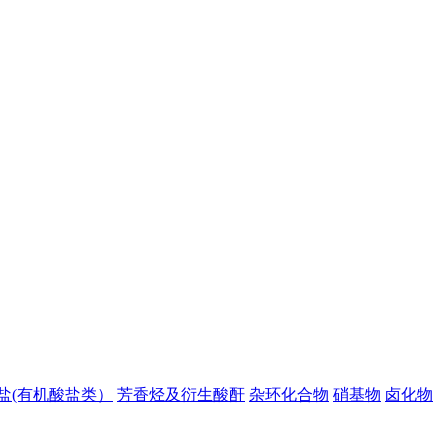
盐(有机酸盐类）
芳香烃及衍生酸酐
杂环化合物
硝基物
卤化物