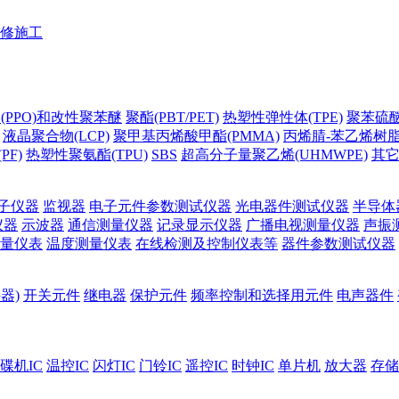
修施工
(PPO)和改性聚苯醚
聚酯(PBT/PET)
热塑性弹性体(TPE)
聚苯硫醚(
液晶聚合物(LCP)
聚甲基丙烯酸甲酯(PMMA)
丙烯腈-苯乙烯树脂(
PF)
热塑性聚氨酯(TPU)
SBS
超高分子量聚乙烯(UHMWPE)
其
子仪器
监视器
电子元件参数测试仪器
光电器件测试仪器
半导体
仪器
示波器
通信测量仪器
记录显示仪器
广播电视测量仪器
声振
量仪表
温度测量仪表
在线检测及控制仪表等
器件参数测试仪器
器)
开关元件
继电器
保护元件
频率控制和选择用元件
电声器件
碟机IC
温控IC
闪灯IC
门铃IC
遥控IC
时钟IC
单片机
放大器
存储