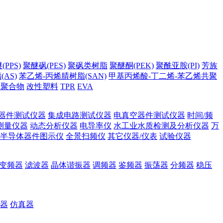
PPS)
聚醚砜(PES)
聚砜类树脂
聚醚酮(PEK)
聚酰亚胺(PI)
芳族
AS)
苯乙烯-丙烯腈树脂(SAN)
甲基丙烯酸-丁二烯-苯乙烯共聚
它聚合物
改性塑料
TPR
EVA
器件测试仪器
集成电路测试仪器
电真空器件测试仪器
时间/频
测量仪器
动态分析仪器
电导率仪
水工业水质检测及分析仪器
万
半导体器件图示仪
全景扫频仪
其它仪器/仪表
试验仪器
变频器
滤波器
晶体谐振器
调频器
鉴频器
振荡器
分频器
稳压
器
仿真器