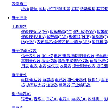
装修施工
楼梯
墙体
园林
楼宇阳篷雨篷
庭院
活动板房
其它装
电子行业
工程塑料
聚酰胺/尼龙(PA)
聚碳酸酯(PC)
聚甲醛(POM)
聚苯醚
聚酰胺(PARA)
聚芳酯(PAR)
聚苯脂(PHB)
氟塑料(F)
物(MBS)
丙烯腈/乙烯/苯乙烯共聚物(AES)
酚醛树脂(
电子仪器 /仪表
信号发生器
脉冲仪
电压/电流/电阻测量仪器
光学电
率测量仪器
微波仪器
场强干扰测试仪器
信号分析
用表
电表
水表
煤气表
收费表
流量测量仪表
液位测
电子元件
电阻/电位器
电容器
电感器
磁性元器件
接插件(连接
器
功率放大器
逆变器
整流器
工业编码器
集成电路IC
语音IC
音乐IC
手机IC
电源IC
电视机IC
照相机IC
影
微电机