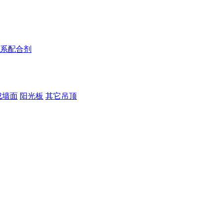
系配合剂
成墙面
阳光板
其它吊顶