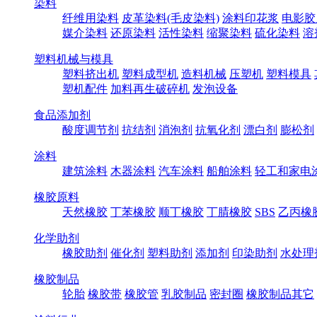
染料
纤维用染料
皮革染料(毛皮染料)
涂料印花浆
电影胶
媒介染料
还原染料
活性染料
缩聚染料
硫化染料
溶
塑料机械与模具
塑料挤出机
塑料成型机
造料机械
压塑机
塑料模具
塑机配件
加料再生破碎机
发泡设备
食品添加剂
酸度调节剂
抗结剂
消泡剂
抗氧化剂
漂白剂
膨松剂
涂料
建筑涂料
木器涂料
汽车涂料
船舶涂料
轻工和家电
橡胶原料
天然橡胶
丁苯橡胶
顺丁橡胶
丁腈橡胶
SBS
乙丙橡
化学助剂
橡胶助剂
催化剂
塑料助剂
添加剂
印染助剂
水处理
橡胶制品
轮胎
橡胶带
橡胶管
乳胶制品
密封圈
橡胶制品其它