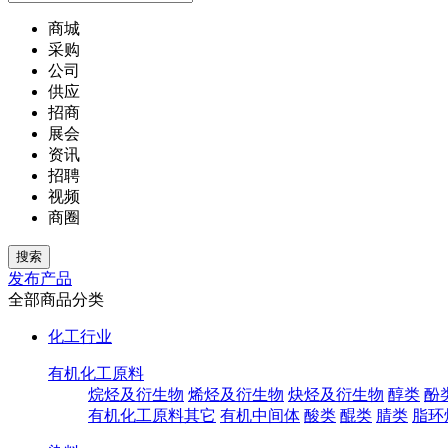
商城
采购
公司
供应
招商
展会
资讯
招聘
视频
商圈
发布产品
全部商品分类
化工行业
有机化工原料
烷烃及衍生物
烯烃及衍生物
炔烃及衍生物
醇类
酚
有机化工原料其它
有机中间体
酸类
醌类
腈类
脂环