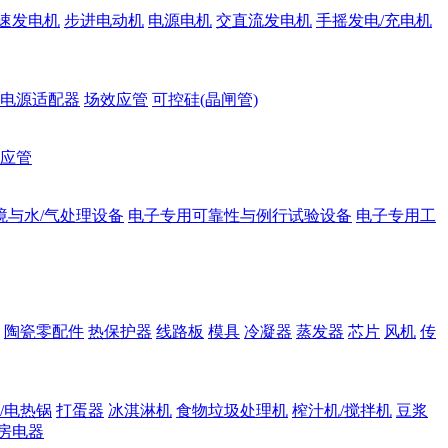
速发电机
步进电动机
电源电机
交直流发电机
手摇发电/充电机
电源适配器
场效应管
可控硅(晶闸管)
应管
境与水/气处理设备
电子专用可靠性与例行试验设备
电子专用工
陶瓷零配件
热保护器
线路板
模具
冷凝器
蒸发器
芯片
风机
传
/电热锅
打蛋器
冰淇淋机
食物垃圾处理机
榨汁机/搅拌机
豆浆
房电器