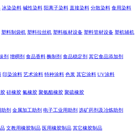
料
冰染染料
碱性染料
阳离子染料
直接染料
分散染料
食用染料
塑料制袋机
塑料拉丝机
塑料板材设备
塑料管材设备
塑机辅机
味剂
增稠剂
食品香料
酶制剂
食品稳定剂
其它食品添加剂
料
印染涂料
艺术涂料
特种涂料
色浆
其它涂料
UV涂料
橡胶
硅橡胶
氟橡胶
聚氨酯橡胶
聚硫橡胶
用助剂
金属加工助剂
电子工业用助剂
选矿药剂及冶炼助剂
品
文教用橡胶制品
医用橡胶制品
其它橡胶制品