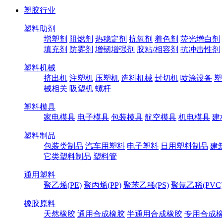
塑胶行业
塑料助剂
增塑剂
阻燃剂
热稳定剂
抗氧剂
着色剂
荧光增白剂
填充剂
防雾剂
增韧增强剂
胶粘/相容剂
抗冲击性剂
塑料机械
挤出机
注塑机
压塑机
造料机械
封切机
喷涂设备
塑
械相关
吸塑机
螺杆
塑料模具
家电模具
电子模具
包装模具
航空模具
机电模具
建
塑料制品
包装类制品
汽车用塑料
电子塑料
日用塑料制品
建
它类塑料制品
塑料管
通用塑料
聚乙烯(PE)
聚丙烯(PP)
聚苯乙稀(PS)
聚氯乙稀(PVC
橡胶原料
天然橡胶
通用合成橡胶
半通用合成橡胶
专用合成