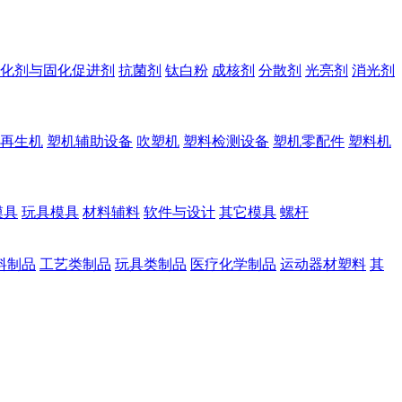
化剂与固化促进剂
抗菌剂
钛白粉
成核剂
分散剂
光亮剂
消光剂
再生机
塑机辅助设备
吹塑机
塑料检测设备
塑机零配件
塑料机
模具
玩具模具
材料辅料
软件与设计
其它模具
螺杆
料制品
工艺类制品
玩具类制品
医疗化学制品
运动器材塑料
其