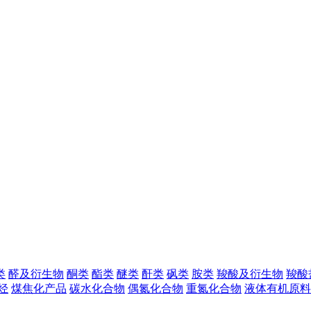
类
醛及衍生物
酮类
酯类
醚类
酐类
砜类
胺类
羧酸及衍生物
羧酸
烃
煤焦化产品
碳水化合物
偶氮化合物
重氮化合物
液体有机原料