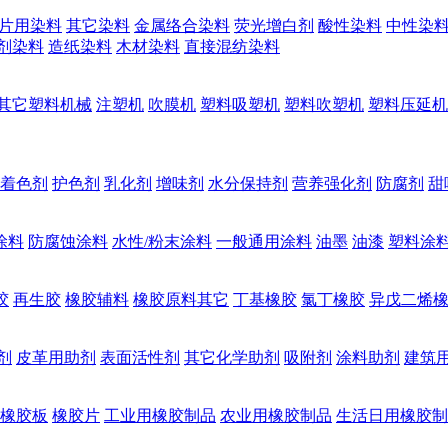
片用染料
其它染料
金属络合染料
荧光增白剂
酸性染料
中性染
剂染料
造纸染料
木材染料
直接混纺染料
其它塑料机械
注塑机
吹膜机
塑料吸塑机
塑料吹塑机
塑料压延机
着色剂
护色剂
乳化剂
增味剂
水分保持剂
营养强化剂
防腐剂
甜
涂料
防腐蚀涂料
水性/粉末涂料
一般通用涂料
油墨
油漆
塑料涂
胶
再生胶
橡胶辅料
橡胶原料其它
丁基橡胶
氯丁橡胶
异戊二烯
剂
皮革用助剂
表面活性剂
其它化学助剂
吸附剂
涂料助剂
建筑
橡胶板
橡胶片
工业用橡胶制品
农业用橡胶制品
生活日用橡胶制