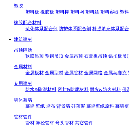
塑胶
塑料板
橡胶板
塑料棒
塑料网
塑料丝
塑料容器
塑料
橡胶配合材料
硫化体系配合剂
防护体系配合剂
补强填充体系配合
建筑建材
吊顶隔断
软膜吊顶
塑钢吊顶
金属吊顶
石膏板吊顶
铝扣板吊
金属材料
金属板材
金属型材
金属管材
金属网格
金属马赛克
专用建材
防水&防潮材料
密封&防腐材料
耐火&防火材料
保
墙体幕墙
幕墙
壁纸
墙布
背景墙
硅藻泥
幕墙壁纸原料
幕墙壁
管材管件
管材
异径管材
弯头管材
其它管件