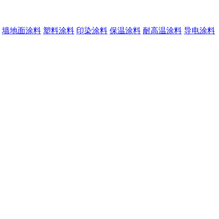
墙地面涂料
塑料涂料
印染涂料
保温涂料
耐高温涂料
导电涂料