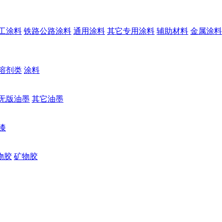
工涂料
铁路公路涂料
通用涂料
其它专用涂料
辅助材料
金属涂料
溶剂类
涂料
无版油墨
其它油墨
漆
物胶
矿物胶