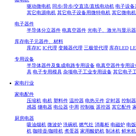
驱动微电机
同步/异步/交直流/直线电动机
电子设备
其它电源电机
其它电子设备用微特电机
其它微电机
电子器件
半导体分立器件
电真空器件
光电子、激光与显示器
库存电子元器件、材料
库存IC
IC代理
变频器代理
三极管代理
库存LED
L
专用设备
半导体器件及集成电路专用设备
电真空器件专用设
具
电子专用模具
杂项电子工业专用设备
其它电子
家电行业
家电配件
压缩机
电机
塑料件
温控器
电热元件
定时器
控制器
感器
继电器
电位器
中周
控制板
遥控器
其它配件
厨房电器
吸油烟机
微波炉
洗碗机
燃气灶
消毒柜
电磁炉
电饭
机
咖啡壶/咖啡机
煮蛋器
家用酸奶机
制冰机
鲜米机