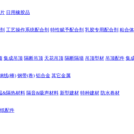
片
日用橡胶品
剂
工艺操作系统配合剂
特性赋予配合剂
乳胶专用配合剂
粘合体
顶
集成吊顶
隔断吊顶
天花吊顶
隔断隔墙
吊顶型材
吊顶配件
集
钢线(棒)
钢带(卷)
铝合金
其它金属
温&隔热材料
隔音&吸声材料
新型建材
特种建材
防水卷材
纸配件