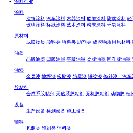
涂料行业
涂料
建筑涂料
汽车涂料
木器涂料
船舶涂料
防腐涂料
轻
玻璃涂料
标线涂料
艺术涂料
粉末涂料
环氧涂料
原材料
成膜物质
颜料类
填料类
助剂类
成膜物质用原材料
油墨
凸版油墨
凹版油墨
平版油墨
柔版油墨
网孔版油墨
油漆
金属漆
地坪漆
橡胶漆
防霉漆
锤纹漆
修补漆、汽车
胶粘剂
合成系胶粘剂
天然系胶粘剂
无机胶粘剂
动物胶
植
设备
生产设备
检测设备
施工设备
辅料
包装类
印刷类
辅料类