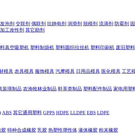
发泡剂
交联剂
偶联剂
抗静电剂
润滑剂
脱模剂
流滴剂
防霉剂
固
加工改性剂
其它助剂
料真空吸塑机
塑料制袋机
塑料圆织拉丝机
塑料印刷机
废旧塑料
材模具
农具模具
服饰模具
汽摩模具
日用品模具
医化模具
工艺
筑装璜制品
农渔牧林业制品
鞋革类制品
塑料配件制品
家电用塑
)
ABS
其它通用塑料
GPPS
HDPE
LLDPE
EBS
LDPE
橡胶
特种合成橡胶
乳胶
热塑性弹性体
液体橡胶
粉末橡胶