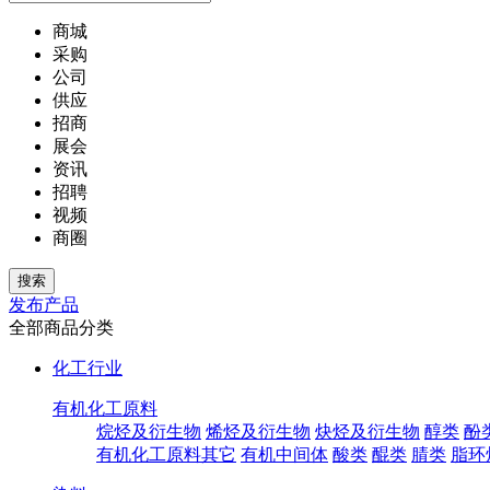
商城
采购
公司
供应
招商
展会
资讯
招聘
视频
商圈
发布产品
全部商品分类
化工行业
有机化工原料
烷烃及衍生物
烯烃及衍生物
炔烃及衍生物
醇类
酚
有机化工原料其它
有机中间体
酸类
醌类
腈类
脂环