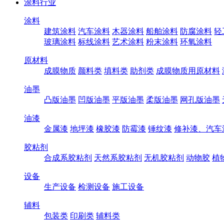
涂料行业
涂料
建筑涂料
汽车涂料
木器涂料
船舶涂料
防腐涂料
轻
玻璃涂料
标线涂料
艺术涂料
粉末涂料
环氧涂料
原材料
成膜物质
颜料类
填料类
助剂类
成膜物质用原材料
油墨
凸版油墨
凹版油墨
平版油墨
柔版油墨
网孔版油墨
油漆
金属漆
地坪漆
橡胶漆
防霉漆
锤纹漆
修补漆、汽车
胶粘剂
合成系胶粘剂
天然系胶粘剂
无机胶粘剂
动物胶
植
设备
生产设备
检测设备
施工设备
辅料
包装类
印刷类
辅料类