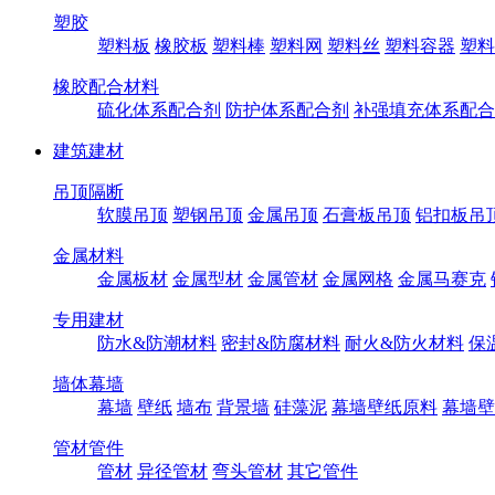
塑胶
塑料板
橡胶板
塑料棒
塑料网
塑料丝
塑料容器
塑料
橡胶配合材料
硫化体系配合剂
防护体系配合剂
补强填充体系配合
建筑建材
吊顶隔断
软膜吊顶
塑钢吊顶
金属吊顶
石膏板吊顶
铝扣板吊
金属材料
金属板材
金属型材
金属管材
金属网格
金属马赛克
专用建材
防水&防潮材料
密封&防腐材料
耐火&防火材料
保
墙体幕墙
幕墙
壁纸
墙布
背景墙
硅藻泥
幕墙壁纸原料
幕墙壁
管材管件
管材
异径管材
弯头管材
其它管件