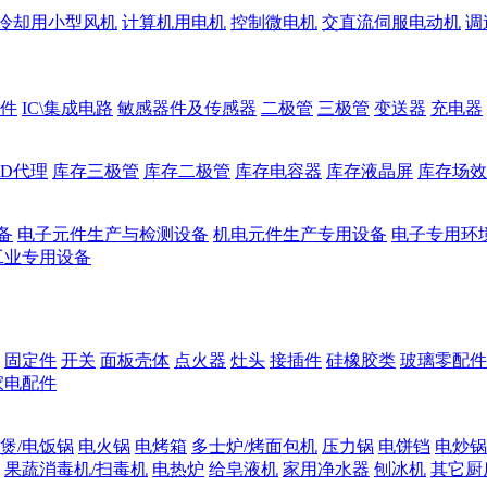
冷却用小型风机
计算机用电机
控制微电机
交直流伺服电动机
调
件
IC\集成电路
敏感器件及传感器
二极管
三极管
变送器
充电器
ED代理
库存三极管
库存二极管
库存电容器
库存液晶屏
库存场效
备
电子元件生产与检测设备
机电元件生产专用设备
电子专用环
工业专用设备
固定件
开关
面板壳体
点火器
灶头
接插件
硅橡胶类
玻璃零配件
家电配件
煲/电饭锅
电火锅
电烤箱
多士炉/烤面包机
压力锅
电饼铛
电炒锅
果蔬消毒机/扫毒机
电热炉
给皂液机
家用净水器
刨冰机
其它厨