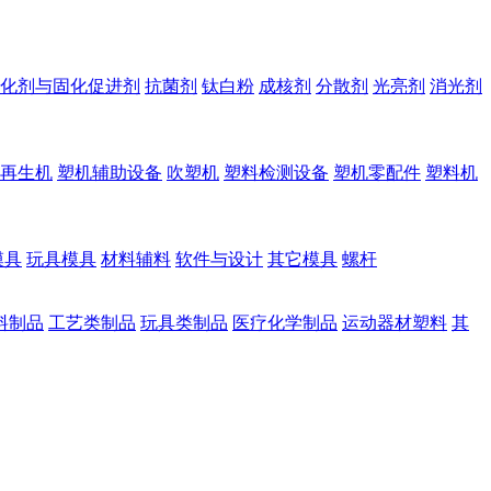
化剂与固化促进剂
抗菌剂
钛白粉
成核剂
分散剂
光亮剂
消光剂
再生机
塑机辅助设备
吹塑机
塑料检测设备
塑机零配件
塑料机
模具
玩具模具
材料辅料
软件与设计
其它模具
螺杆
料制品
工艺类制品
玩具类制品
医疗化学制品
运动器材塑料
其