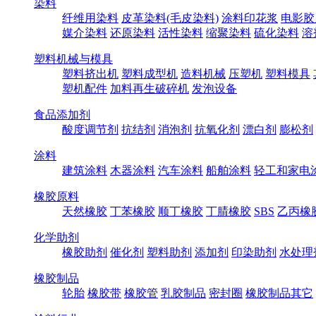
染料
纤维用染料
皮革染料(毛皮染料)
涂料印花浆
电影胶
媒介染料
还原染料
活性染料
缩聚染料
硫化染料
溶
塑料机械与模具
塑料挤出机
塑料成型机
造料机械
压塑机
塑料模具
塑机配件
加料再生破碎机
发泡设备
食品添加剂
酸度调节剂
抗结剂
消泡剂
抗氧化剂
漂白剂
膨松剂
涂料
建筑涂料
木器涂料
汽车涂料
船舶涂料
轻工和家电
橡胶原料
天然橡胶
丁苯橡胶
顺丁橡胶
丁腈橡胶
SBS
乙丙橡
化学助剂
橡胶助剂
催化剂
塑料助剂
添加剂
印染助剂
水处理
橡胶制品
轮胎
橡胶带
橡胶管
乳胶制品
密封圈
橡胶制品其它