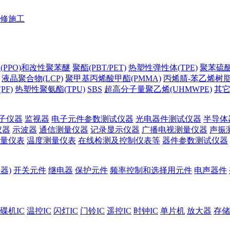
修施工
(PPO)和改性聚苯醚
聚酯(PBT/PET)
热塑性弹性体(TPE)
聚苯硫醚(
液晶聚合物(LCP)
聚甲基丙烯酸甲酯(PMMA)
丙烯腈-苯乙烯树脂(
PF)
热塑性聚氨酯(TPU)
SBS
超高分子量聚乙烯(UHMWPE)
其
子仪器
监视器
电子元件参数测试仪器
光电器件测试仪器
半导体
仪器
示波器
通信测量仪器
记录显示仪器
广播电视测量仪器
声振
量仪表
温度测量仪表
在线检测及控制仪表等
器件参数测试仪器
器)
开关元件
继电器
保护元件
频率控制和选择用元件
电声器件
碟机IC
温控IC
闪灯IC
门铃IC
遥控IC
时钟IC
单片机
放大器
存储