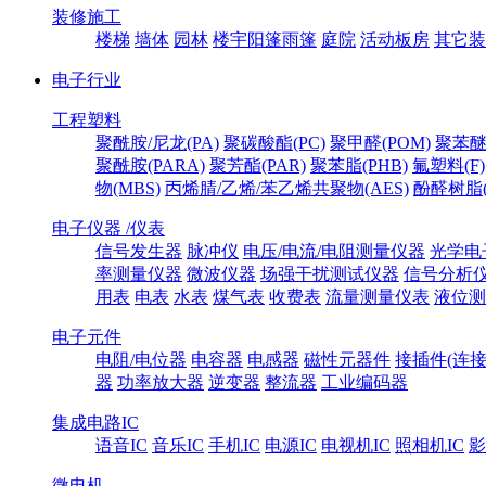
装修施工
楼梯
墙体
园林
楼宇阳篷雨篷
庭院
活动板房
其它装
电子行业
工程塑料
聚酰胺/尼龙(PA)
聚碳酸酯(PC)
聚甲醛(POM)
聚苯醚
聚酰胺(PARA)
聚芳酯(PAR)
聚苯脂(PHB)
氟塑料(F)
物(MBS)
丙烯腈/乙烯/苯乙烯共聚物(AES)
酚醛树脂(
电子仪器 /仪表
信号发生器
脉冲仪
电压/电流/电阻测量仪器
光学电
率测量仪器
微波仪器
场强干扰测试仪器
信号分析
用表
电表
水表
煤气表
收费表
流量测量仪表
液位测
电子元件
电阻/电位器
电容器
电感器
磁性元器件
接插件(连接
器
功率放大器
逆变器
整流器
工业编码器
集成电路IC
语音IC
音乐IC
手机IC
电源IC
电视机IC
照相机IC
影
微电机