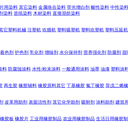
片用染料
其它染料
金属络合染料
荧光增白剂
酸性染料
中性染
剂染料
造纸染料
木材染料
直接混纺染料
其它塑料机械
注塑机
吹膜机
塑料吸塑机
塑料吹塑机
塑料压延机
着色剂
护色剂
乳化剂
增味剂
水分保持剂
营养强化剂
防腐剂
甜
涂料
防腐蚀涂料
水性/粉末涂料
一般通用涂料
油墨
油漆
塑料涂
胶
再生胶
橡胶辅料
橡胶原料其它
丁基橡胶
氯丁橡胶
异戊二烯
剂
皮革用助剂
表面活性剂
其它化学助剂
吸附剂
涂料助剂
建筑
橡胶板
橡胶片
工业用橡胶制品
农业用橡胶制品
生活日用橡胶制