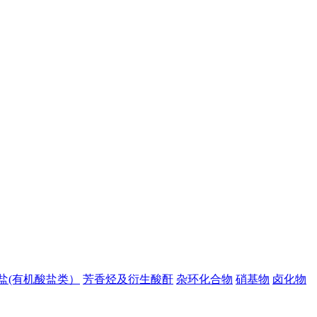
盐(有机酸盐类）
芳香烃及衍生酸酐
杂环化合物
硝基物
卤化物