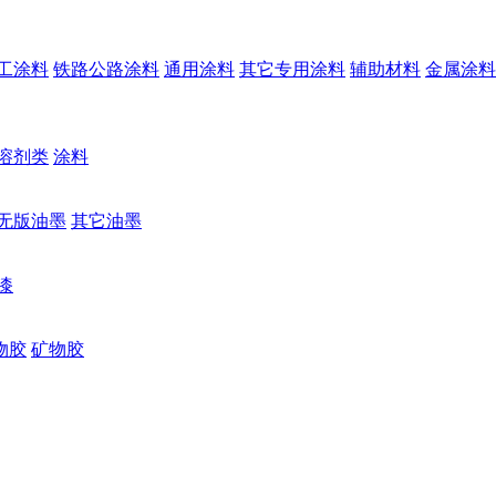
工涂料
铁路公路涂料
通用涂料
其它专用涂料
辅助材料
金属涂料
溶剂类
涂料
无版油墨
其它油墨
漆
物胶
矿物胶