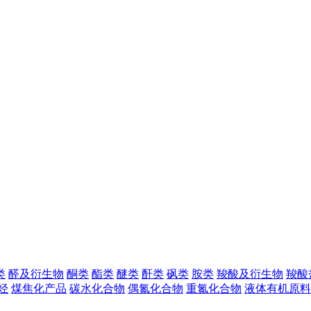
类
醛及衍生物
酮类
酯类
醚类
酐类
砜类
胺类
羧酸及衍生物
羧酸
烃
煤焦化产品
碳水化合物
偶氮化合物
重氮化合物
液体有机原料