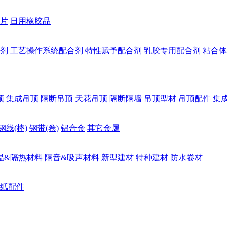
片
日用橡胶品
剂
工艺操作系统配合剂
特性赋予配合剂
乳胶专用配合剂
粘合体
顶
集成吊顶
隔断吊顶
天花吊顶
隔断隔墙
吊顶型材
吊顶配件
集
钢线(棒)
钢带(卷)
铝合金
其它金属
温&隔热材料
隔音&吸声材料
新型建材
特种建材
防水卷材
纸配件