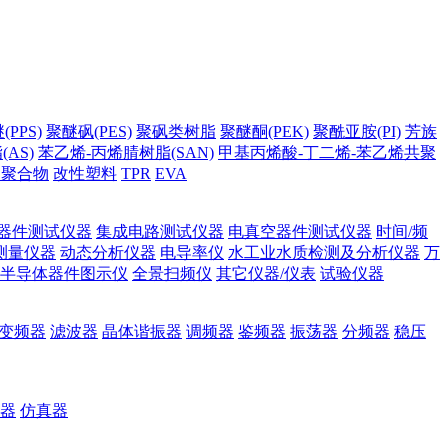
PPS)
聚醚砜(PES)
聚砜类树脂
聚醚酮(PEK)
聚酰亚胺(PI)
芳族
AS)
苯乙烯-丙烯腈树脂(SAN)
甲基丙烯酸-丁二烯-苯乙烯共聚
它聚合物
改性塑料
TPR
EVA
器件测试仪器
集成电路测试仪器
电真空器件测试仪器
时间/频
测量仪器
动态分析仪器
电导率仪
水工业水质检测及分析仪器
万
半导体器件图示仪
全景扫频仪
其它仪器/仪表
试验仪器
变频器
滤波器
晶体谐振器
调频器
鉴频器
振荡器
分频器
稳压
器
仿真器