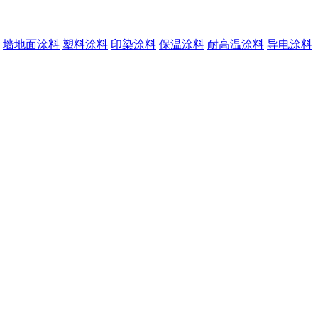
墙地面涂料
塑料涂料
印染涂料
保温涂料
耐高温涂料
导电涂料