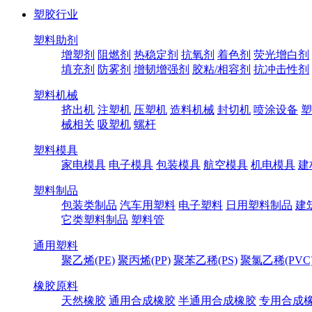
塑胶行业
塑料助剂
增塑剂
阻燃剂
热稳定剂
抗氧剂
着色剂
荧光增白剂
填充剂
防雾剂
增韧增强剂
胶粘/相容剂
抗冲击性剂
塑料机械
挤出机
注塑机
压塑机
造料机械
封切机
喷涂设备
塑
械相关
吸塑机
螺杆
塑料模具
家电模具
电子模具
包装模具
航空模具
机电模具
建
塑料制品
包装类制品
汽车用塑料
电子塑料
日用塑料制品
建
它类塑料制品
塑料管
通用塑料
聚乙烯(PE)
聚丙烯(PP)
聚苯乙稀(PS)
聚氯乙稀(PVC
橡胶原料
天然橡胶
通用合成橡胶
半通用合成橡胶
专用合成