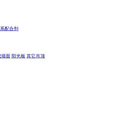
系配合剂
成墙面
阳光板
其它吊顶