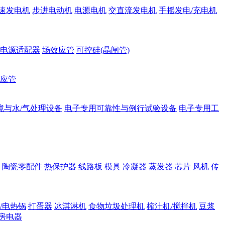
速发电机
步进电动机
电源电机
交直流发电机
手摇发电/充电机
电源适配器
场效应管
可控硅(晶闸管)
应管
境与水/气处理设备
电子专用可靠性与例行试验设备
电子专用工
陶瓷零配件
热保护器
线路板
模具
冷凝器
蒸发器
芯片
风机
传
/电热锅
打蛋器
冰淇淋机
食物垃圾处理机
榨汁机/搅拌机
豆浆
房电器