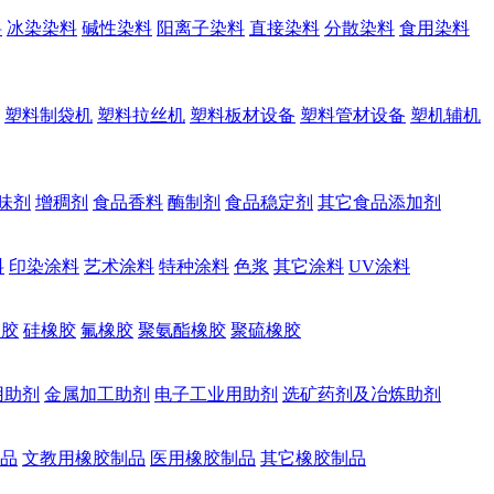
料
冰染染料
碱性染料
阳离子染料
直接染料
分散染料
食用染料
塑料制袋机
塑料拉丝机
塑料板材设备
塑料管材设备
塑机辅机
味剂
增稠剂
食品香料
酶制剂
食品稳定剂
其它食品添加剂
料
印染涂料
艺术涂料
特种涂料
色浆
其它涂料
UV涂料
橡胶
硅橡胶
氟橡胶
聚氨酯橡胶
聚硫橡胶
用助剂
金属加工助剂
电子工业用助剂
选矿药剂及冶炼助剂
品
文教用橡胶制品
医用橡胶制品
其它橡胶制品