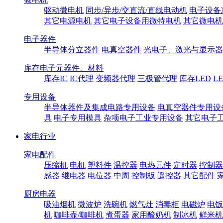
驱动微电机
同步/异步/交直流/直线电动机
电子设备
其它电源电机
其它电子设备用微特电机
其它微电机
电子器件
半导体分立器件
电真空器件
光电子、激光与显示器
库存电子元器件、材料
库存IC
IC代理
变频器代理
三极管代理
库存LED
L
专用设备
半导体器件及集成电路专用设备
电真空器件专用设
具
电子专用模具
杂项电子工业专用设备
其它电子
家电行业
家电配件
压缩机
电机
塑料件
温控器
电热元件
定时器
控制器
感器
继电器
电位器
中周
控制板
遥控器
其它配件
厨房电器
吸油烟机
微波炉
洗碗机
燃气灶
消毒柜
电磁炉
电饭
机
咖啡壶/咖啡机
煮蛋器
家用酸奶机
制冰机
鲜米机