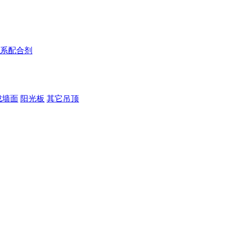
系配合剂
成墙面
阳光板
其它吊顶