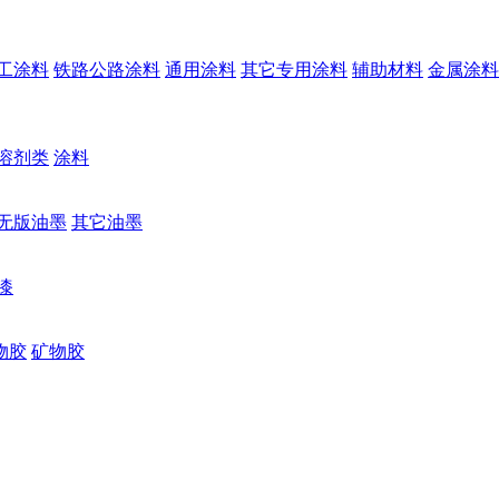
工涂料
铁路公路涂料
通用涂料
其它专用涂料
辅助材料
金属涂料
溶剂类
涂料
无版油墨
其它油墨
漆
物胶
矿物胶