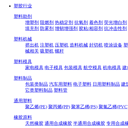
塑胶行业
塑料助剂
增塑剂
阻燃剂
热稳定剂
抗氧剂
着色剂
荧光增白剂
填充剂
防雾剂
增韧增强剂
胶粘/相容剂
抗冲击性剂
塑料机械
挤出机
注塑机
压塑机
造料机械
封切机
喷涂设备
塑
械相关
吸塑机
螺杆
塑料模具
家电模具
电子模具
包装模具
航空模具
机电模具
建
塑料制品
包装类制品
汽车用塑料
电子塑料
日用塑料制品
建
它类塑料制品
塑料管
通用塑料
聚乙烯(PE)
聚丙烯(PP)
聚苯乙稀(PS)
聚氯乙稀(PVC
橡胶原料
天然橡胶
通用合成橡胶
半通用合成橡胶
专用合成