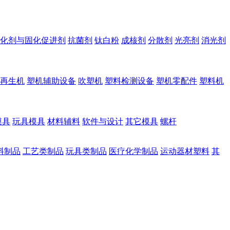
化剂与固化促进剂
抗菌剂
钛白粉
成核剂
分散剂
光亮剂
消光剂
再生机
塑机辅助设备
吹塑机
塑料检测设备
塑机零配件
塑料机
模具
玩具模具
材料辅料
软件与设计
其它模具
螺杆
料制品
工艺类制品
玩具类制品
医疗化学制品
运动器材塑料
其