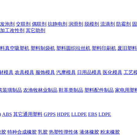
发泡剂
交联剂
偶联剂
抗静电剂
润滑剂
脱模剂
流滴剂
防霉剂
固
加工改性剂
其它助剂
料真空吸塑机
塑料制袋机
塑料圆织拉丝机
塑料印刷机
废旧塑料
材模具
农具模具
服饰模具
汽摩模具
日用品模具
医化模具
工艺
筑装璜制品
农渔牧林业制品
鞋革类制品
塑料配件制品
家电用塑
)
ABS
其它通用塑料
GPPS
HDPE
LLDPE
EBS
LDPE
橡胶
特种合成橡胶
乳胶
热塑性弹性体
液体橡胶
粉末橡胶