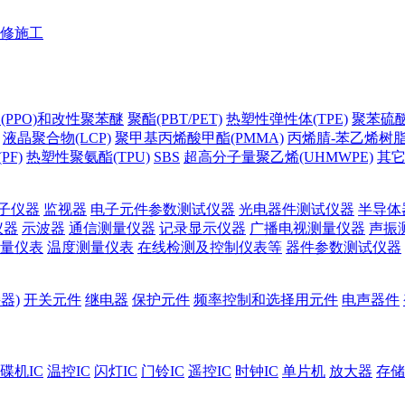
修施工
(PPO)和改性聚苯醚
聚酯(PBT/PET)
热塑性弹性体(TPE)
聚苯硫醚(
液晶聚合物(LCP)
聚甲基丙烯酸甲酯(PMMA)
丙烯腈-苯乙烯树脂(
PF)
热塑性聚氨酯(TPU)
SBS
超高分子量聚乙烯(UHMWPE)
其
子仪器
监视器
电子元件参数测试仪器
光电器件测试仪器
半导体
仪器
示波器
通信测量仪器
记录显示仪器
广播电视测量仪器
声振
量仪表
温度测量仪表
在线检测及控制仪表等
器件参数测试仪器
器)
开关元件
继电器
保护元件
频率控制和选择用元件
电声器件
碟机IC
温控IC
闪灯IC
门铃IC
遥控IC
时钟IC
单片机
放大器
存储