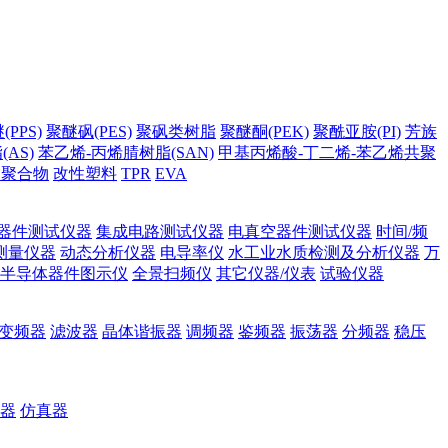
PPS)
聚醚砜(PES)
聚砜类树脂
聚醚酮(PEK)
聚酰亚胺(PI)
芳族
AS)
苯乙烯-丙烯腈树脂(SAN)
甲基丙烯酸-丁二烯-苯乙烯共聚
它聚合物
改性塑料
TPR
EVA
器件测试仪器
集成电路测试仪器
电真空器件测试仪器
时间/频
测量仪器
动态分析仪器
电导率仪
水工业水质检测及分析仪器
万
半导体器件图示仪
全景扫频仪
其它仪器/仪表
试验仪器
变频器
滤波器
晶体谐振器
调频器
鉴频器
振荡器
分频器
稳压
器
仿真器