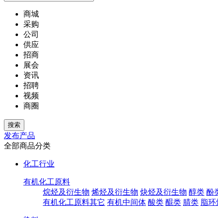
商城
采购
公司
供应
招商
展会
资讯
招聘
视频
商圈
发布产品
全部商品分类
化工行业
有机化工原料
烷烃及衍生物
烯烃及衍生物
炔烃及衍生物
醇类
酚
有机化工原料其它
有机中间体
酸类
醌类
腈类
脂环