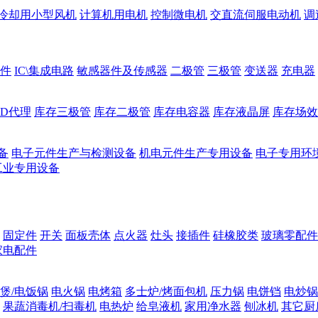
冷却用小型风机
计算机用电机
控制微电机
交直流伺服电动机
调
件
IC\集成电路
敏感器件及传感器
二极管
三极管
变送器
充电器
ED代理
库存三极管
库存二极管
库存电容器
库存液晶屏
库存场效
备
电子元件生产与检测设备
机电元件生产专用设备
电子专用环
工业专用设备
固定件
开关
面板壳体
点火器
灶头
接插件
硅橡胶类
玻璃零配件
家电配件
煲/电饭锅
电火锅
电烤箱
多士炉/烤面包机
压力锅
电饼铛
电炒锅
果蔬消毒机/扫毒机
电热炉
给皂液机
家用净水器
刨冰机
其它厨