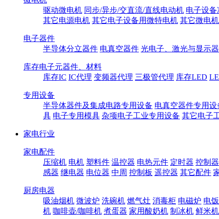
驱动微电机
同步/异步/交直流/直线电动机
电子设备
其它电源电机
其它电子设备用微特电机
其它微电机
电子器件
半导体分立器件
电真空器件
光电子、激光与显示器
库存电子元器件、材料
库存IC
IC代理
变频器代理
三极管代理
库存LED
L
专用设备
半导体器件及集成电路专用设备
电真空器件专用设
具
电子专用模具
杂项电子工业专用设备
其它电子
家电行业
家电配件
压缩机
电机
塑料件
温控器
电热元件
定时器
控制器
感器
继电器
电位器
中周
控制板
遥控器
其它配件
厨房电器
吸油烟机
微波炉
洗碗机
燃气灶
消毒柜
电磁炉
电饭
机
咖啡壶/咖啡机
煮蛋器
家用酸奶机
制冰机
鲜米机