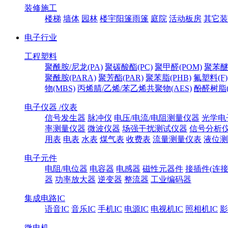
装修施工
楼梯
墙体
园林
楼宇阳篷雨篷
庭院
活动板房
其它装
电子行业
工程塑料
聚酰胺/尼龙(PA)
聚碳酸酯(PC)
聚甲醛(POM)
聚苯醚
聚酰胺(PARA)
聚芳酯(PAR)
聚苯脂(PHB)
氟塑料(F)
物(MBS)
丙烯腈/乙烯/苯乙烯共聚物(AES)
酚醛树脂(
电子仪器 /仪表
信号发生器
脉冲仪
电压/电流/电阻测量仪器
光学电
率测量仪器
微波仪器
场强干扰测试仪器
信号分析
用表
电表
水表
煤气表
收费表
流量测量仪表
液位测
电子元件
电阻/电位器
电容器
电感器
磁性元器件
接插件(连接
器
功率放大器
逆变器
整流器
工业编码器
集成电路IC
语音IC
音乐IC
手机IC
电源IC
电视机IC
照相机IC
影
微电机