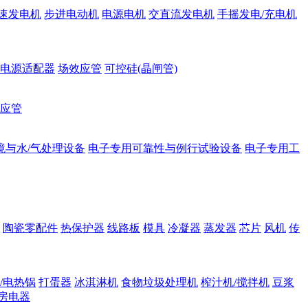
速发电机
步进电动机
电源电机
交直流发电机
手摇发电/充电机
电源适配器
场效应管
可控硅(晶闸管)
应管
境与水/气处理设备
电子专用可靠性与例行试验设备
电子专用工
陶瓷零配件
热保护器
线路板
模具
冷凝器
蒸发器
芯片
风机
传
/电热锅
打蛋器
冰淇淋机
食物垃圾处理机
榨汁机/搅拌机
豆浆
房电器