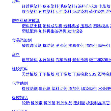
染料
纤维用染料
皮革染料(毛皮染料)
涂料印花浆
电影胶
媒介染料
还原染料
活性染料
缩聚染料
硫化染料
溶
塑料机械与模具
塑料挤出机
塑料成型机
造料机械
压塑机
塑料模具
塑机配件
加料再生破碎机
发泡设备
食品添加剂
酸度调节剂
抗结剂
消泡剂
抗氧化剂
漂白剂
膨松剂
涂料
建筑涂料
木器涂料
汽车涂料
船舶涂料
轻工和家电
橡胶原料
天然橡胶
丁苯橡胶
顺丁橡胶
丁腈橡胶
SBS
乙丙橡
化学助剂
橡胶助剂
催化剂
塑料助剂
添加剂
印染助剂
水处理
橡胶制品
轮胎
橡胶带
橡胶管
乳胶制品
密封圈
橡胶制品其它