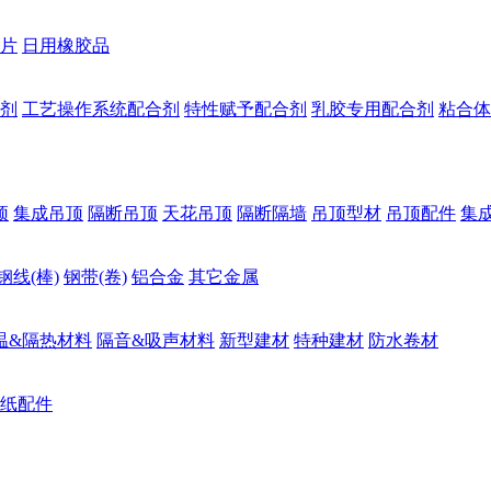
片
日用橡胶品
剂
工艺操作系统配合剂
特性赋予配合剂
乳胶专用配合剂
粘合体
顶
集成吊顶
隔断吊顶
天花吊顶
隔断隔墙
吊顶型材
吊顶配件
集
钢线(棒)
钢带(卷)
铝合金
其它金属
温&隔热材料
隔音&吸声材料
新型建材
特种建材
防水卷材
纸配件