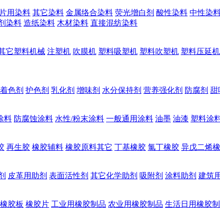
片用染料
其它染料
金属络合染料
荧光增白剂
酸性染料
中性染
剂染料
造纸染料
木材染料
直接混纺染料
其它塑料机械
注塑机
吹膜机
塑料吸塑机
塑料吹塑机
塑料压延机
着色剂
护色剂
乳化剂
增味剂
水分保持剂
营养强化剂
防腐剂
甜
涂料
防腐蚀涂料
水性/粉末涂料
一般通用涂料
油墨
油漆
塑料涂
胶
再生胶
橡胶辅料
橡胶原料其它
丁基橡胶
氯丁橡胶
异戊二烯
剂
皮革用助剂
表面活性剂
其它化学助剂
吸附剂
涂料助剂
建筑
橡胶板
橡胶片
工业用橡胶制品
农业用橡胶制品
生活日用橡胶制