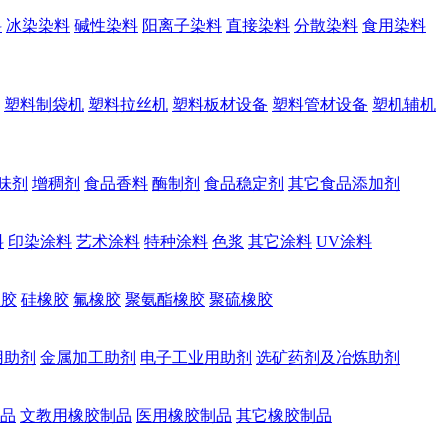
料
冰染染料
碱性染料
阳离子染料
直接染料
分散染料
食用染料
塑料制袋机
塑料拉丝机
塑料板材设备
塑料管材设备
塑机辅机
味剂
增稠剂
食品香料
酶制剂
食品稳定剂
其它食品添加剂
料
印染涂料
艺术涂料
特种涂料
色浆
其它涂料
UV涂料
橡胶
硅橡胶
氟橡胶
聚氨酯橡胶
聚硫橡胶
用助剂
金属加工助剂
电子工业用助剂
选矿药剂及冶炼助剂
品
文教用橡胶制品
医用橡胶制品
其它橡胶制品