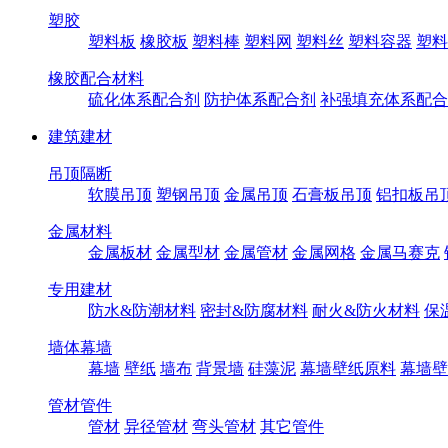
塑胶
塑料板
橡胶板
塑料棒
塑料网
塑料丝
塑料容器
塑料
橡胶配合材料
硫化体系配合剂
防护体系配合剂
补强填充体系配合
建筑建材
吊顶隔断
软膜吊顶
塑钢吊顶
金属吊顶
石膏板吊顶
铝扣板吊
金属材料
金属板材
金属型材
金属管材
金属网格
金属马赛克
专用建材
防水&防潮材料
密封&防腐材料
耐火&防火材料
保
墙体幕墙
幕墙
壁纸
墙布
背景墙
硅藻泥
幕墙壁纸原料
幕墙壁
管材管件
管材
异径管材
弯头管材
其它管件