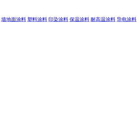
墙地面涂料
塑料涂料
印染涂料
保温涂料
耐高温涂料
导电涂料