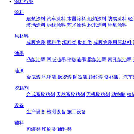
涂料行业
涂料
建筑涂料
汽车涂料
木器涂料
船舶涂料
防腐涂料
轻
玻璃涂料
标线涂料
艺术涂料
粉末涂料
环氧涂料
原材料
成膜物质
颜料类
填料类
助剂类
成膜物质用原材料
油墨
凸版油墨
凹版油墨
平版油墨
柔版油墨
网孔版油墨
油漆
金属漆
地坪漆
橡胶漆
防霉漆
锤纹漆
修补漆、汽车
胶粘剂
合成系胶粘剂
天然系胶粘剂
无机胶粘剂
动物胶
植
设备
生产设备
检测设备
施工设备
辅料
包装类
印刷类
辅料类