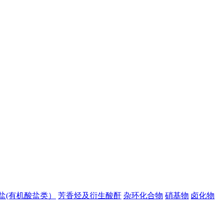
盐(有机酸盐类）
芳香烃及衍生酸酐
杂环化合物
硝基物
卤化物