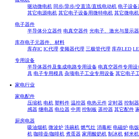
驱动微电机
同步/异步/交直流/直线电动机
电子设备
其它电源电机
其它电子设备用微特电机
其它微电机
电子器件
半导体分立器件
电真空器件
光电子、激光与显示器
库存电子元器件、材料
库存IC
IC代理
变频器代理
三极管代理
库存LED
L
专用设备
半导体器件及集成电路专用设备
电真空器件专用设
具
电子专用模具
杂项电子工业专用设备
其它电子
家电行业
家电配件
压缩机
电机
塑料件
温控器
电热元件
定时器
控制器
感器
继电器
电位器
中周
控制板
遥控器
其它配件
厨房电器
吸油烟机
微波炉
洗碗机
燃气灶
消毒柜
电磁炉
电饭
机
咖啡壶/咖啡机
煮蛋器
家用酸奶机
制冰机
鲜米机