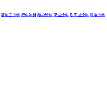
墙地面涂料
塑料涂料
印染涂料
保温涂料
耐高温涂料
导电涂料