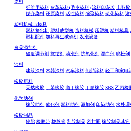
染料
纤维用染料
皮革染料(毛皮染料)
涂料印花浆
电影胶
媒介染料
还原染料
活性染料
缩聚染料
硫化染料
溶
塑料机械与模具
塑料挤出机
塑料成型机
造料机械
压塑机
塑料模具
塑机配件
加料再生破碎机
发泡设备
食品添加剂
酸度调节剂
抗结剂
消泡剂
抗氧化剂
漂白剂
膨松剂
涂料
建筑涂料
木器涂料
汽车涂料
船舶涂料
轻工和家电
橡胶原料
天然橡胶
丁苯橡胶
顺丁橡胶
丁腈橡胶
SBS
乙丙橡
化学助剂
橡胶助剂
催化剂
塑料助剂
添加剂
印染助剂
水处理
橡胶制品
轮胎
橡胶带
橡胶管
乳胶制品
密封圈
橡胶制品其它