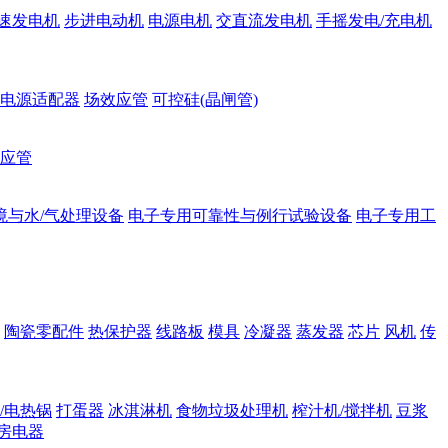
速发电机
步进电动机
电源电机
交直流发电机
手摇发电/充电机
电源适配器
场效应管
可控硅(晶闸管)
应管
境与水/气处理设备
电子专用可靠性与例行试验设备
电子专用工
陶瓷零配件
热保护器
线路板
模具
冷凝器
蒸发器
芯片
风机
传
/电热锅
打蛋器
冰淇淋机
食物垃圾处理机
榨汁机/搅拌机
豆浆
房电器