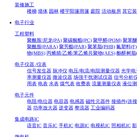
装修施工
楼梯
墙体
园林
楼宇阳篷雨篷
庭院
活动板房
其它装
电子行业
工程塑料
聚酰胺/尼龙(PA)
聚碳酸酯(PC)
聚甲醛(POM)
聚苯醚
聚酰胺(PARA)
聚芳酯(PAR)
聚苯脂(PHB)
氟塑料(F)
物(MBS)
丙烯腈/乙烯/苯乙烯共聚物(AES)
酚醛树脂(
电子仪器 /仪表
信号发生器
脉冲仪
电压/电流/电阻测量仪器
光学电
率测量仪器
微波仪器
场强干扰测试仪器
信号分析
用表
电表
水表
煤气表
收费表
流量测量仪表
液位测
电子元件
电阻/电位器
电容器
电感器
磁性元器件
接插件(连接
器
功率放大器
逆变器
整流器
工业编码器
集成电路IC
语音IC
音乐IC
手机IC
电源IC
电视机IC
照相机IC
影
微电机