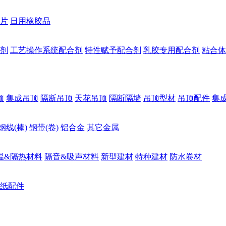
片
日用橡胶品
剂
工艺操作系统配合剂
特性赋予配合剂
乳胶专用配合剂
粘合体
顶
集成吊顶
隔断吊顶
天花吊顶
隔断隔墙
吊顶型材
吊顶配件
集
钢线(棒)
钢带(卷)
铝合金
其它金属
温&隔热材料
隔音&吸声材料
新型建材
特种建材
防水卷材
纸配件