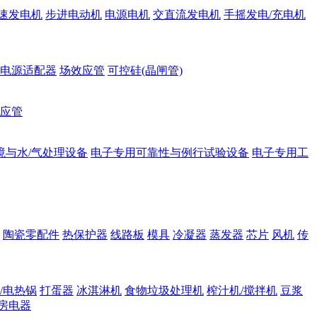
速发电机
步进电动机
电源电机
交直流发电机
手摇发电/充电机
电源适配器
场效应管
可控硅(晶闸管)
应管
境与水/气处理设备
电子专用可靠性与例行试验设备
电子专用工
陶瓷零配件
热保护器
线路板
模具
冷凝器
蒸发器
芯片
风机
传
/电热锅
打蛋器
冰淇淋机
食物垃圾处理机
榨汁机/搅拌机
豆浆
房电器