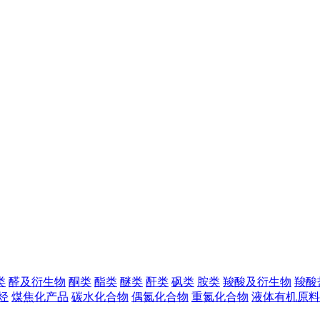
类
醛及衍生物
酮类
酯类
醚类
酐类
砜类
胺类
羧酸及衍生物
羧酸
烃
煤焦化产品
碳水化合物
偶氮化合物
重氮化合物
液体有机原料