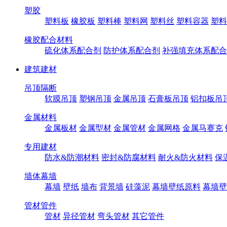
塑胶
塑料板
橡胶板
塑料棒
塑料网
塑料丝
塑料容器
塑料
橡胶配合材料
硫化体系配合剂
防护体系配合剂
补强填充体系配合
建筑建材
吊顶隔断
软膜吊顶
塑钢吊顶
金属吊顶
石膏板吊顶
铝扣板吊
金属材料
金属板材
金属型材
金属管材
金属网格
金属马赛克
专用建材
防水&防潮材料
密封&防腐材料
耐火&防火材料
保
墙体幕墙
幕墙
壁纸
墙布
背景墙
硅藻泥
幕墙壁纸原料
幕墙壁
管材管件
管材
异径管材
弯头管材
其它管件