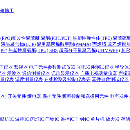
修施工
(PPO)和改性聚苯醚
聚酯(PBT/PET)
热塑性弹性体(TPE)
聚苯硫醚(
液晶聚合物(LCP)
聚甲基丙烯酸甲酯(PMMA)
丙烯腈-苯乙烯树脂(
PF)
热塑性聚氨酯(TPU)
SBS
超高分子量聚乙烯(UHMWPE)
其
子仪器
监视器
电子元件参数测试仪器
光电器件测试仪器
半导体
仪器
示波器
通信测量仪器
记录显示仪器
广播电视测量仪器
声振
量仪表
温度测量仪表
在线检测及控制仪表等
器件参数测试仪器
器)
开关元件
继电器
保护元件
频率控制和选择用元件
电声器件
碟机IC
温控IC
闪灯IC
门铃IC
遥控IC
时钟IC
单片机
放大器
存储