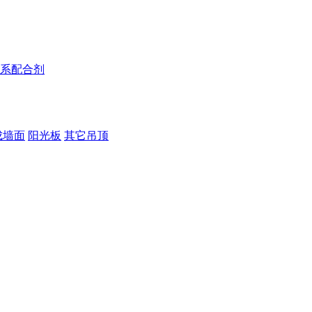
系配合剂
成墙面
阳光板
其它吊顶