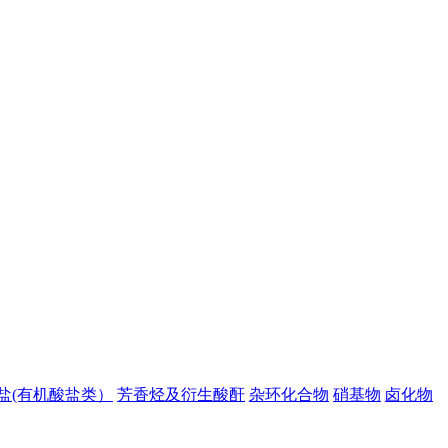
盐(有机酸盐类）
芳香烃及衍生酸酐
杂环化合物
硝基物
卤化物