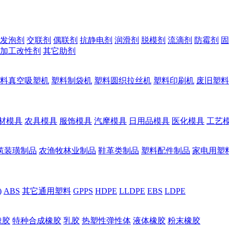
发泡剂
交联剂
偶联剂
抗静电剂
润滑剂
脱模剂
流滴剂
防霉剂
固
加工改性剂
其它助剂
料真空吸塑机
塑料制袋机
塑料圆织拉丝机
塑料印刷机
废旧塑料
材模具
农具模具
服饰模具
汽摩模具
日用品模具
医化模具
工艺
筑装璜制品
农渔牧林业制品
鞋革类制品
塑料配件制品
家电用塑
)
ABS
其它通用塑料
GPPS
HDPE
LLDPE
EBS
LDPE
橡胶
特种合成橡胶
乳胶
热塑性弹性体
液体橡胶
粉末橡胶