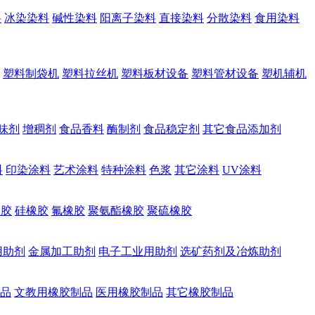
料
冰染染料
碱性染料
阳离子染料
直接染料
分散染料
食用染料
塑料制袋机
塑料拉丝机
塑料板材设备
塑料管材设备
塑机辅机
味剂
增稠剂
食品香料
酶制剂
食品稳定剂
其它食品添加剂
料
印染涂料
艺术涂料
特种涂料
色浆
其它涂料
UV涂料
橡胶
硅橡胶
氟橡胶
聚氨酯橡胶
聚硫橡胶
用助剂
金属加工助剂
电子工业用助剂
选矿药剂及冶炼助剂
品
文教用橡胶制品
医用橡胶制品
其它橡胶制品