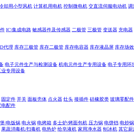
冷却用小型风机
计算机用电机
控制微电机
交直流伺服电动机
调
件
IC\集成电路
敏感器件及传感器
二极管
三极管
变送器
充电器
ED代理
库存三极管
库存二极管
库存电容器
库存液晶屏
库存场效
备
电子元件生产与检测设备
机电元件生产专用设备
电子专用环
工业专用设备
固定件
开关
面板壳体
点火器
灶头
接插件
硅橡胶类
玻璃零配件
家电配件
煲/电饭锅
电火锅
电烤箱
多士炉/烤面包机
压力锅
电饼铛
电炒锅
果蔬消毒机/扫毒机
电热炉
给皂液机
家用净水器
刨冰机
其它厨