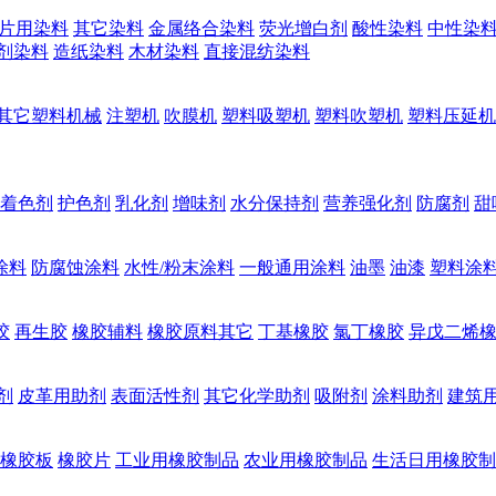
片用染料
其它染料
金属络合染料
荧光增白剂
酸性染料
中性染
剂染料
造纸染料
木材染料
直接混纺染料
其它塑料机械
注塑机
吹膜机
塑料吸塑机
塑料吹塑机
塑料压延机
着色剂
护色剂
乳化剂
增味剂
水分保持剂
营养强化剂
防腐剂
甜
涂料
防腐蚀涂料
水性/粉末涂料
一般通用涂料
油墨
油漆
塑料涂
胶
再生胶
橡胶辅料
橡胶原料其它
丁基橡胶
氯丁橡胶
异戊二烯
剂
皮革用助剂
表面活性剂
其它化学助剂
吸附剂
涂料助剂
建筑
橡胶板
橡胶片
工业用橡胶制品
农业用橡胶制品
生活日用橡胶制