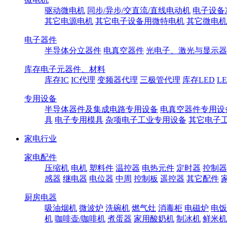
驱动微电机
同步/异步/交直流/直线电动机
电子设备
其它电源电机
其它电子设备用微特电机
其它微电机
电子器件
半导体分立器件
电真空器件
光电子、激光与显示器
库存电子元器件、材料
库存IC
IC代理
变频器代理
三极管代理
库存LED
L
专用设备
半导体器件及集成电路专用设备
电真空器件专用设
具
电子专用模具
杂项电子工业专用设备
其它电子
家电行业
家电配件
压缩机
电机
塑料件
温控器
电热元件
定时器
控制器
感器
继电器
电位器
中周
控制板
遥控器
其它配件
厨房电器
吸油烟机
微波炉
洗碗机
燃气灶
消毒柜
电磁炉
电饭
机
咖啡壶/咖啡机
煮蛋器
家用酸奶机
制冰机
鲜米机