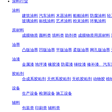
涂料行业
涂料
建筑涂料
汽车涂料
木器涂料
船舶涂料
防腐涂料
轻
玻璃涂料
标线涂料
艺术涂料
粉末涂料
环氧涂料
原材料
成膜物质
颜料类
填料类
助剂类
成膜物质用原材料
油墨
凸版油墨
凹版油墨
平版油墨
柔版油墨
网孔版油墨
油漆
金属漆
地坪漆
橡胶漆
防霉漆
锤纹漆
修补漆、汽车
胶粘剂
合成系胶粘剂
天然系胶粘剂
无机胶粘剂
动物胶
植
设备
生产设备
检测设备
施工设备
辅料
包装类
印刷类
辅料类