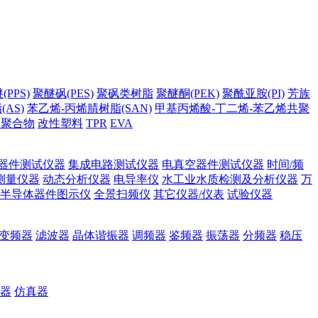
PPS)
聚醚砜(PES)
聚砜类树脂
聚醚酮(PEK)
聚酰亚胺(PI)
芳族
AS)
苯乙烯-丙烯腈树脂(SAN)
甲基丙烯酸-丁二烯-苯乙烯共聚
它聚合物
改性塑料
TPR
EVA
器件测试仪器
集成电路测试仪器
电真空器件测试仪器
时间/频
测量仪器
动态分析仪器
电导率仪
水工业水质检测及分析仪器
万
半导体器件图示仪
全景扫频仪
其它仪器/仪表
试验仪器
变频器
滤波器
晶体谐振器
调频器
鉴频器
振荡器
分频器
稳压
器
仿真器