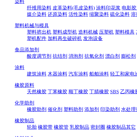
染料
纤维用染料
皮革染料(毛皮染料)
涂料印花浆
电影胶
媒介染料
还原染料
活性染料
缩聚染料
硫化染料
溶
塑料机械与模具
塑料挤出机
塑料成型机
造料机械
压塑机
塑料模具
塑机配件
加料再生破碎机
发泡设备
食品添加剂
酸度调节剂
抗结剂
消泡剂
抗氧化剂
漂白剂
膨松剂
涂料
建筑涂料
木器涂料
汽车涂料
船舶涂料
轻工和家电
橡胶原料
天然橡胶
丁苯橡胶
顺丁橡胶
丁腈橡胶
SBS
乙丙橡
化学助剂
橡胶助剂
催化剂
塑料助剂
添加剂
印染助剂
水处理
橡胶制品
轮胎
橡胶带
橡胶管
乳胶制品
密封圈
橡胶制品其它