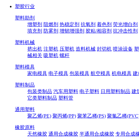
塑胶行业
塑料助剂
增塑剂
阻燃剂
热稳定剂
抗氧剂
着色剂
荧光增白剂
填充剂
防雾剂
增韧增强剂
胶粘/相容剂
抗冲击性剂
塑料机械
挤出机
注塑机
压塑机
造料机械
封切机
喷涂设备
塑
械相关
吸塑机
螺杆
塑料模具
家电模具
电子模具
包装模具
航空模具
机电模具
建
塑料制品
包装类制品
汽车用塑料
电子塑料
日用塑料制品
建
它类塑料制品
塑料管
通用塑料
聚乙烯(PE)
聚丙烯(PP)
聚苯乙稀(PS)
聚氯乙稀(PVC
橡胶原料
天然橡胶
通用合成橡胶
半通用合成橡胶
专用合成