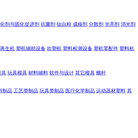
化剂与固化促进剂
抗菌剂
钛白粉
成核剂
分散剂
光亮剂
消光剂
再生机
塑机辅助设备
吹塑机
塑料检测设备
塑机零配件
塑料机
模具
玩具模具
材料辅料
软件与设计
其它模具
螺杆
料制品
工艺类制品
玩具类制品
医疗化学制品
运动器材塑料
其