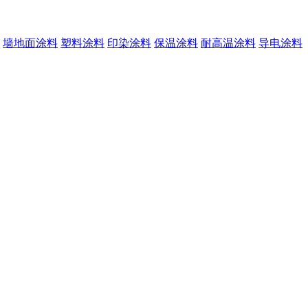
墙地面涂料
塑料涂料
印染涂料
保温涂料
耐高温涂料
导电涂料