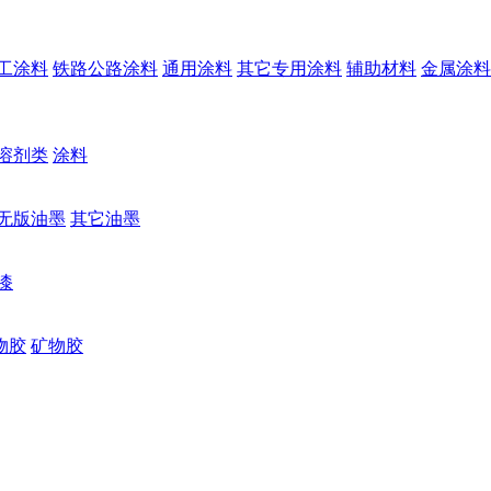
工涂料
铁路公路涂料
通用涂料
其它专用涂料
辅助材料
金属涂料
溶剂类
涂料
无版油墨
其它油墨
漆
物胶
矿物胶