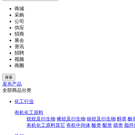
商城
采购
公司
供应
招商
展会
资讯
招聘
视频
商圈
发布产品
全部商品分类
化工行业
有机化工原料
烷烃及衍生物
烯烃及衍生物
炔烃及衍生物
醇类
酚
有机化工原料其它
有机中间体
酸类
醌类
腈类
脂环