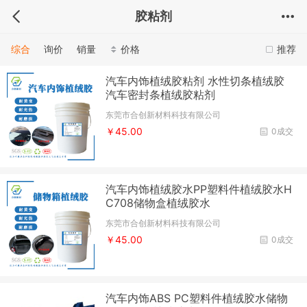
胶粘剂
综合
询价
销量
价格
推荐
汽车内饰植绒胶粘剂 水性切条植绒胶
汽车密封条植绒胶粘剂
东莞市合创新材料科技有限公司
￥45.00
0成交
汽车内饰植绒胶水PP塑料件植绒胶水H
C708储物盒植绒胶水
东莞市合创新材料科技有限公司
￥45.00
0成交
汽车内饰ABS PC塑料件植绒胶水储物