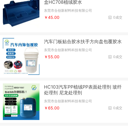
盒HC708植绒胶水
东莞市合创新材料科技有限公司
￥45.00
0成交
汽车门板贴合胶水扶手方向盘包覆胶水
东莞市合创新材料科技有限公司
￥55.00
0成交
HC103汽车PP植绒PP表面处理剂 玻纤
处理剂 尼龙处理剂
东莞市合创新材料科技有限公司
￥65.00
0成交