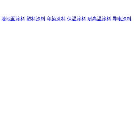
墙地面涂料
塑料涂料
印染涂料
保温涂料
耐高温涂料
导电涂料