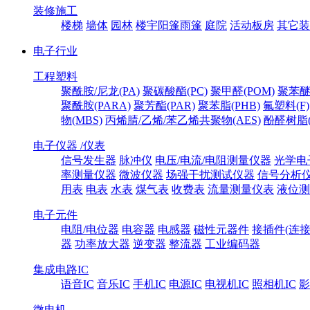
装修施工
楼梯
墙体
园林
楼宇阳篷雨篷
庭院
活动板房
其它装
电子行业
工程塑料
聚酰胺/尼龙(PA)
聚碳酸酯(PC)
聚甲醛(POM)
聚苯醚
聚酰胺(PARA)
聚芳酯(PAR)
聚苯脂(PHB)
氟塑料(F)
物(MBS)
丙烯腈/乙烯/苯乙烯共聚物(AES)
酚醛树脂(
电子仪器 /仪表
信号发生器
脉冲仪
电压/电流/电阻测量仪器
光学电
率测量仪器
微波仪器
场强干扰测试仪器
信号分析
用表
电表
水表
煤气表
收费表
流量测量仪表
液位测
电子元件
电阻/电位器
电容器
电感器
磁性元器件
接插件(连接
器
功率放大器
逆变器
整流器
工业编码器
集成电路IC
语音IC
音乐IC
手机IC
电源IC
电视机IC
照相机IC
影
微电机