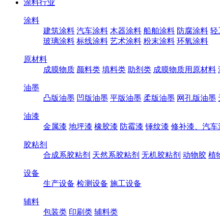
涂料行业
涂料
建筑涂料
汽车涂料
木器涂料
船舶涂料
防腐涂料
轻
玻璃涂料
标线涂料
艺术涂料
粉末涂料
环氧涂料
原材料
成膜物质
颜料类
填料类
助剂类
成膜物质用原材料
油墨
凸版油墨
凹版油墨
平版油墨
柔版油墨
网孔版油墨
油漆
金属漆
地坪漆
橡胶漆
防霉漆
锤纹漆
修补漆、汽车
胶粘剂
合成系胶粘剂
天然系胶粘剂
无机胶粘剂
动物胶
植
设备
生产设备
检测设备
施工设备
辅料
包装类
印刷类
辅料类