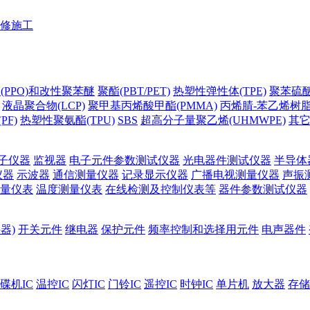
修施工
(PPO)和改性聚苯醚
聚酯(PBT/PET)
热塑性弹性体(TPE)
聚苯硫醚(
液晶聚合物(LCP)
聚甲基丙烯酸甲酯(PMMA)
丙烯腈-苯乙烯树脂(
PF)
热塑性聚氨酯(TPU)
SBS
超高分子量聚乙烯(UHMWPE)
其
子仪器
监视器
电子元件参数测试仪器
光电器件测试仪器
半导体
仪器
示波器
通信测量仪器
记录显示仪器
广播电视测量仪器
声振
量仪表
温度测量仪表
在线检测及控制仪表等
器件参数测试仪器
器)
开关元件
继电器
保护元件
频率控制和选择用元件
电声器件
碟机IC
温控IC
闪灯IC
门铃IC
遥控IC
时钟IC
单片机
放大器
存储