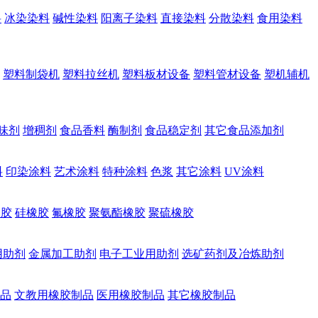
料
冰染染料
碱性染料
阳离子染料
直接染料
分散染料
食用染料
塑料制袋机
塑料拉丝机
塑料板材设备
塑料管材设备
塑机辅机
味剂
增稠剂
食品香料
酶制剂
食品稳定剂
其它食品添加剂
料
印染涂料
艺术涂料
特种涂料
色浆
其它涂料
UV涂料
橡胶
硅橡胶
氟橡胶
聚氨酯橡胶
聚硫橡胶
用助剂
金属加工助剂
电子工业用助剂
选矿药剂及冶炼助剂
品
文教用橡胶制品
医用橡胶制品
其它橡胶制品