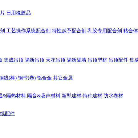
片
日用橡胶品
剂
工艺操作系统配合剂
特性赋予配合剂
乳胶专用配合剂
粘合体
顶
集成吊顶
隔断吊顶
天花吊顶
隔断隔墙
吊顶型材
吊顶配件
集
钢线(棒)
钢带(卷)
铝合金
其它金属
温&隔热材料
隔音&吸声材料
新型建材
特种建材
防水卷材
纸配件