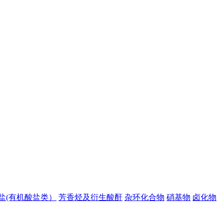
盐(有机酸盐类）
芳香烃及衍生酸酐
杂环化合物
硝基物
卤化物