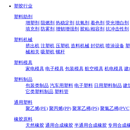
塑胶行业
塑料助剂
增塑剂
阻燃剂
热稳定剂
抗氧剂
着色剂
荧光增白剂
填充剂
防雾剂
增韧增强剂
胶粘/相容剂
抗冲击性剂
塑料机械
挤出机
注塑机
压塑机
造料机械
封切机
喷涂设备
塑
械相关
吸塑机
螺杆
塑料模具
家电模具
电子模具
包装模具
航空模具
机电模具
建
塑料制品
包装类制品
汽车用塑料
电子塑料
日用塑料制品
建
它类塑料制品
塑料管
通用塑料
聚乙烯(PE)
聚丙烯(PP)
聚苯乙稀(PS)
聚氯乙稀(PVC
橡胶原料
天然橡胶
通用合成橡胶
半通用合成橡胶
专用合成