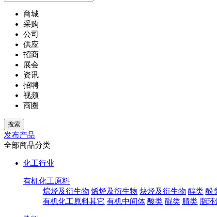
商城
采购
公司
供应
招商
展会
资讯
招聘
视频
商圈
发布产品
全部商品分类
化工行业
有机化工原料
烷烃及衍生物
烯烃及衍生物
炔烃及衍生物
醇类
酚
有机化工原料其它
有机中间体
酸类
醌类
腈类
脂环