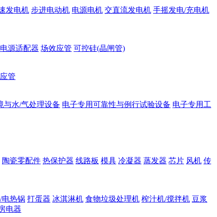
速发电机
步进电动机
电源电机
交直流发电机
手摇发电/充电机
电源适配器
场效应管
可控硅(晶闸管)
应管
境与水/气处理设备
电子专用可靠性与例行试验设备
电子专用工
陶瓷零配件
热保护器
线路板
模具
冷凝器
蒸发器
芯片
风机
传
/电热锅
打蛋器
冰淇淋机
食物垃圾处理机
榨汁机/搅拌机
豆浆
房电器