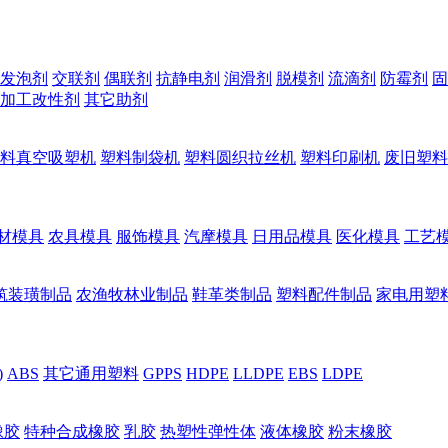
发泡剂
交联剂
偶联剂
抗静电剂
润滑剂
脱模剂
流滴剂
防霉剂
固
加工改性剂
其它助剂
料真空吸塑机
塑料制袋机
塑料圆织拉丝机
塑料印刷机
废旧塑料
材模具
农具模具
服饰模具
汽摩模具
日用品模具
医化模具
工艺
筑装璜制品
农渔牧林业制品
鞋革类制品
塑料配件制品
家电用塑
)
ABS
其它通用塑料
GPPS
HDPE
LLDPE
EBS
LDPE
橡胶
特种合成橡胶
乳胶
热塑性弹性体
液体橡胶
粉末橡胶