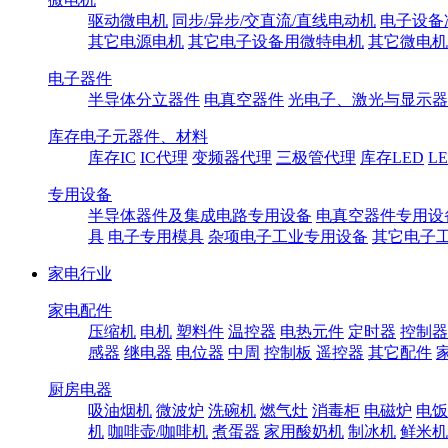
驱动微电机
同步/异步/交直流/直线电动机
电子设备
其它电源电机
其它电子设备用微特电机
其它微电机
电子器件
半导体分立器件
电真空器件
光电子、激光与显示器
库存电子元器件、材料
库存IC
IC代理
变频器代理
三极管代理
库存LED
L
专用设备
半导体器件及集成电路专用设备
电真空器件专用设
具
电子专用模具
杂项电子工业专用设备
其它电子
家电行业
家电配件
压缩机
电机
塑料件
温控器
电热元件
定时器
控制器
感器
继电器
电位器
中周
控制板
遥控器
其它配件
厨房电器
吸油烟机
微波炉
洗碗机
燃气灶
消毒柜
电磁炉
电饭
机
咖啡壶/咖啡机
煮蛋器
家用酸奶机
制冰机
鲜米机