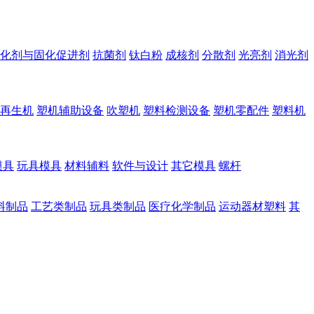
化剂与固化促进剂
抗菌剂
钛白粉
成核剂
分散剂
光亮剂
消光剂
再生机
塑机辅助设备
吹塑机
塑料检测设备
塑机零配件
塑料机
模具
玩具模具
材料辅料
软件与设计
其它模具
螺杆
料制品
工艺类制品
玩具类制品
医疗化学制品
运动器材塑料
其