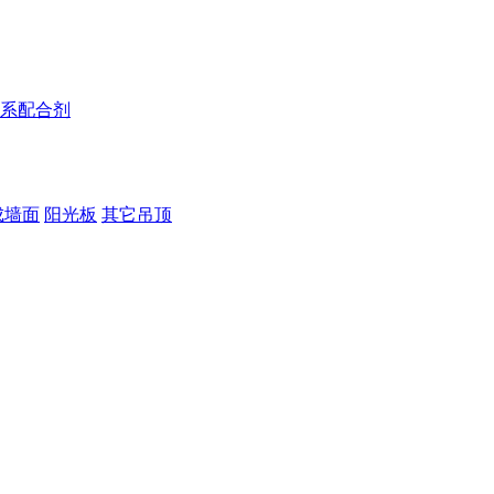
系配合剂
成墙面
阳光板
其它吊顶