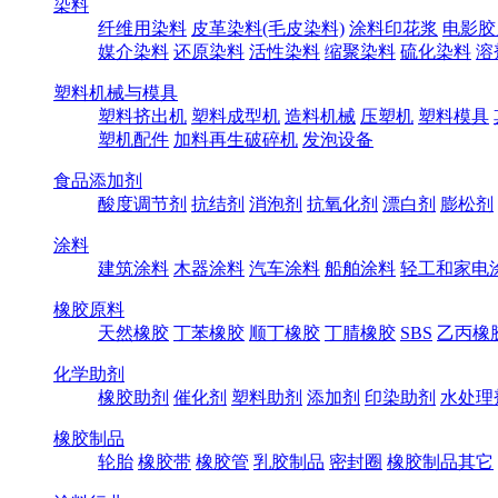
染料
纤维用染料
皮革染料(毛皮染料)
涂料印花浆
电影胶
媒介染料
还原染料
活性染料
缩聚染料
硫化染料
溶
塑料机械与模具
塑料挤出机
塑料成型机
造料机械
压塑机
塑料模具
塑机配件
加料再生破碎机
发泡设备
食品添加剂
酸度调节剂
抗结剂
消泡剂
抗氧化剂
漂白剂
膨松剂
涂料
建筑涂料
木器涂料
汽车涂料
船舶涂料
轻工和家电
橡胶原料
天然橡胶
丁苯橡胶
顺丁橡胶
丁腈橡胶
SBS
乙丙橡
化学助剂
橡胶助剂
催化剂
塑料助剂
添加剂
印染助剂
水处理
橡胶制品
轮胎
橡胶带
橡胶管
乳胶制品
密封圈
橡胶制品其它