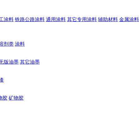
工涂料
铁路公路涂料
通用涂料
其它专用涂料
辅助材料
金属涂料
溶剂类
涂料
无版油墨
其它油墨
漆
物胶
矿物胶