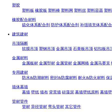
塑胶
塑料板
橡胶板
塑料棒
塑料网
塑料丝
塑料容器
塑料
橡胶配合材料
硫化体系配合剂
防护体系配合剂
补强填充体系配合
建筑建材
吊顶隔断
软膜吊顶
塑钢吊顶
金属吊顶
石膏板吊顶
铝扣板吊
金属材料
金属板材
金属型材
金属管材
金属网格
金属马赛克
专用建材
防水&防潮材料
密封&防腐材料
耐火&防火材料
保
墙体幕墙
幕墙
壁纸
墙布
背景墙
硅藻泥
幕墙壁纸原料
幕墙壁
管材管件
管材
异径管材
弯头管材
其它管件