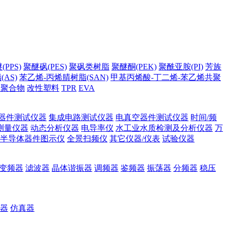
PPS)
聚醚砜(PES)
聚砜类树脂
聚醚酮(PEK)
聚酰亚胺(PI)
芳族
AS)
苯乙烯-丙烯腈树脂(SAN)
甲基丙烯酸-丁二烯-苯乙烯共聚
它聚合物
改性塑料
TPR
EVA
器件测试仪器
集成电路测试仪器
电真空器件测试仪器
时间/频
测量仪器
动态分析仪器
电导率仪
水工业水质检测及分析仪器
万
半导体器件图示仪
全景扫频仪
其它仪器/仪表
试验仪器
变频器
滤波器
晶体谐振器
调频器
鉴频器
振荡器
分频器
稳压
器
仿真器