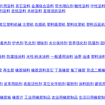
片用染料
其它染料
金属络合染料
荧光增白剂
酸性染料
中性染
剂染料
造纸染料
木材染料
直接混纺染料
其它塑料机械
注塑机
吹膜机
塑料吸塑机
塑料吹塑机
塑料压延机
着色剂
护色剂
乳化剂
增味剂
水分保持剂
营养强化剂
防腐剂
甜
涂料
防腐蚀涂料
水性/粉末涂料
一般通用涂料
油墨
油漆
塑料涂
胶
再生胶
橡胶辅料
橡胶原料其它
丁基橡胶
氯丁橡胶
异戊二烯
剂
皮革用助剂
表面活性剂
其它化学助剂
吸附剂
涂料助剂
建筑
橡胶板
橡胶片
工业用橡胶制品
农业用橡胶制品
生活日用橡胶制