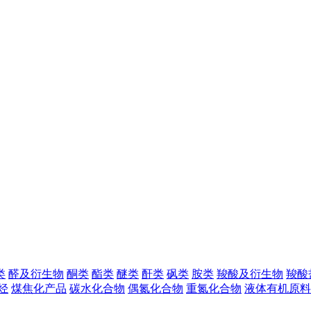
类
醛及衍生物
酮类
酯类
醚类
酐类
砜类
胺类
羧酸及衍生物
羧酸
烃
煤焦化产品
碳水化合物
偶氮化合物
重氮化合物
液体有机原料