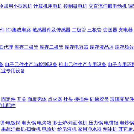
冷却用小型风机
计算机用电机
控制微电机
交直流伺服电动机
调
件
IC\集成电路
敏感器件及传感器
二极管
三极管
变送器
充电器
ED代理
库存三极管
库存二极管
库存电容器
库存液晶屏
库存场效
备
电子元件生产与检测设备
机电元件生产专用设备
电子专用环
工业专用设备
固定件
开关
面板壳体
点火器
灶头
接插件
硅橡胶类
玻璃零配件
家电配件
煲/电饭锅
电火锅
电烤箱
多士炉/烤面包机
压力锅
电饼铛
电炒锅
果蔬消毒机/扫毒机
电热炉
给皂液机
家用净水器
刨冰机
其它厨