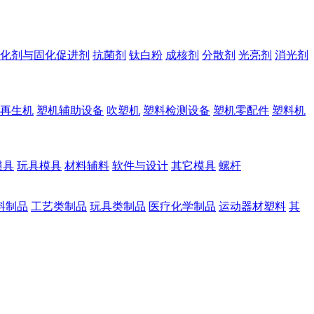
化剂与固化促进剂
抗菌剂
钛白粉
成核剂
分散剂
光亮剂
消光剂
再生机
塑机辅助设备
吹塑机
塑料检测设备
塑机零配件
塑料机
模具
玩具模具
材料辅料
软件与设计
其它模具
螺杆
料制品
工艺类制品
玩具类制品
医疗化学制品
运动器材塑料
其