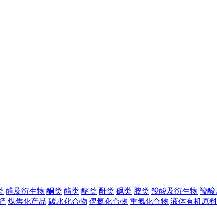
类
醛及衍生物
酮类
酯类
醚类
酐类
砜类
胺类
羧酸及衍生物
羧酸
烃
煤焦化产品
碳水化合物
偶氮化合物
重氮化合物
液体有机原料