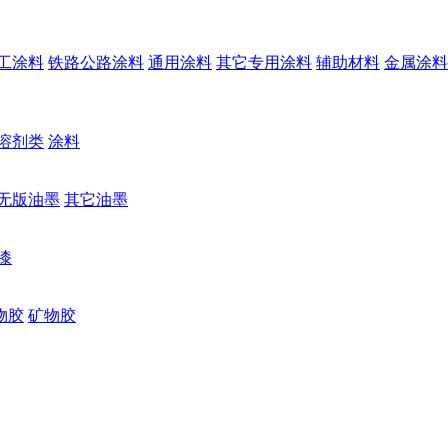
工涂料
铁路公路涂料
通用涂料
其它专用涂料
辅助材料
金属涂料
溶剂类
涂料
无版油墨
其它油墨
漆
物胶
矿物胶