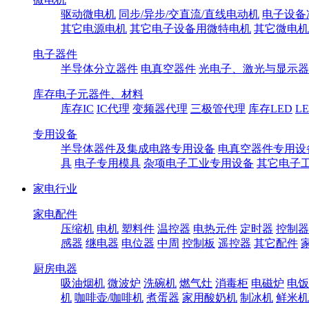
驱动微电机
同步/异步/交直流/直线电动机
电子设备
其它电源电机
其它电子设备用微特电机
其它微电机
电子器件
半导体分立器件
电真空器件
光电子、激光与显示器
库存电子元器件、材料
库存IC
IC代理
变频器代理
三极管代理
库存LED
L
专用设备
半导体器件及集成电路专用设备
电真空器件专用设
具
电子专用模具
杂项电子工业专用设备
其它电子
家电行业
家电配件
压缩机
电机
塑料件
温控器
电热元件
定时器
控制器
感器
继电器
电位器
中周
控制板
遥控器
其它配件
厨房电器
吸油烟机
微波炉
洗碗机
燃气灶
消毒柜
电磁炉
电饭
机
咖啡壶/咖啡机
煮蛋器
家用酸奶机
制冰机
鲜米机