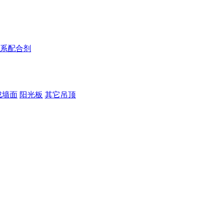
系配合剂
成墙面
阳光板
其它吊顶