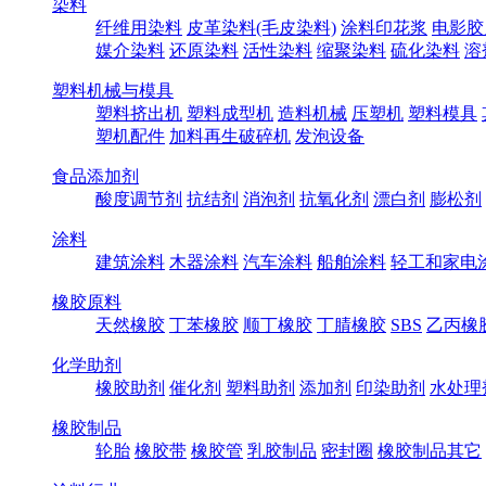
染料
纤维用染料
皮革染料(毛皮染料)
涂料印花浆
电影胶
媒介染料
还原染料
活性染料
缩聚染料
硫化染料
溶
塑料机械与模具
塑料挤出机
塑料成型机
造料机械
压塑机
塑料模具
塑机配件
加料再生破碎机
发泡设备
食品添加剂
酸度调节剂
抗结剂
消泡剂
抗氧化剂
漂白剂
膨松剂
涂料
建筑涂料
木器涂料
汽车涂料
船舶涂料
轻工和家电
橡胶原料
天然橡胶
丁苯橡胶
顺丁橡胶
丁腈橡胶
SBS
乙丙橡
化学助剂
橡胶助剂
催化剂
塑料助剂
添加剂
印染助剂
水处理
橡胶制品
轮胎
橡胶带
橡胶管
乳胶制品
密封圈
橡胶制品其它