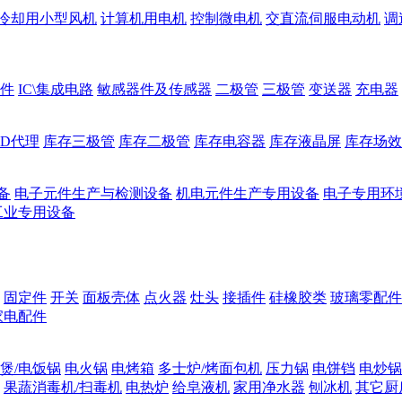
冷却用小型风机
计算机用电机
控制微电机
交直流伺服电动机
调
件
IC\集成电路
敏感器件及传感器
二极管
三极管
变送器
充电器
ED代理
库存三极管
库存二极管
库存电容器
库存液晶屏
库存场效
备
电子元件生产与检测设备
机电元件生产专用设备
电子专用环
工业专用设备
固定件
开关
面板壳体
点火器
灶头
接插件
硅橡胶类
玻璃零配件
家电配件
煲/电饭锅
电火锅
电烤箱
多士炉/烤面包机
压力锅
电饼铛
电炒锅
果蔬消毒机/扫毒机
电热炉
给皂液机
家用净水器
刨冰机
其它厨