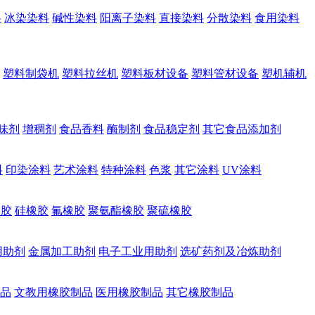
料
冰染染料
碱性染料
阳离子染料
直接染料
分散染料
食用染料
塑料制袋机
塑料拉丝机
塑料板材设备
塑料管材设备
塑机辅机
味剂
增稠剂
食品香料
酶制剂
食品稳定剂
其它食品添加剂
料
印染涂料
艺术涂料
特种涂料
色浆
其它涂料
UV涂料
橡胶
硅橡胶
氟橡胶
聚氨酯橡胶
聚硫橡胶
用助剂
金属加工助剂
电子工业用助剂
选矿药剂及冶炼助剂
品
文教用橡胶制品
医用橡胶制品
其它橡胶制品