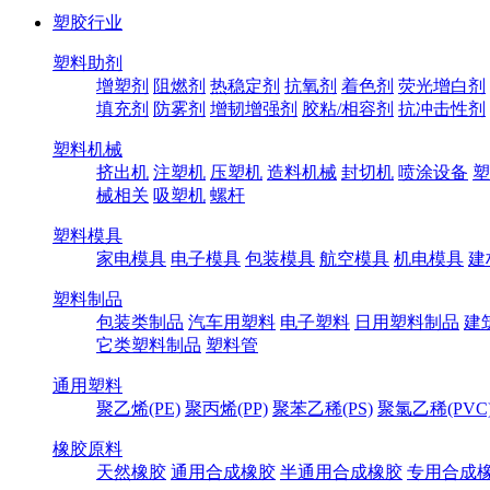
塑胶行业
塑料助剂
增塑剂
阻燃剂
热稳定剂
抗氧剂
着色剂
荧光增白剂
填充剂
防雾剂
增韧增强剂
胶粘/相容剂
抗冲击性剂
塑料机械
挤出机
注塑机
压塑机
造料机械
封切机
喷涂设备
塑
械相关
吸塑机
螺杆
塑料模具
家电模具
电子模具
包装模具
航空模具
机电模具
建
塑料制品
包装类制品
汽车用塑料
电子塑料
日用塑料制品
建
它类塑料制品
塑料管
通用塑料
聚乙烯(PE)
聚丙烯(PP)
聚苯乙稀(PS)
聚氯乙稀(PVC
橡胶原料
天然橡胶
通用合成橡胶
半通用合成橡胶
专用合成