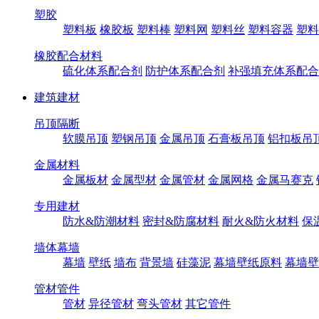
塑胶
塑料板
橡胶板
塑料棒
塑料网
塑料丝
塑料容器
塑料
橡胶配合材料
硫化体系配合剂
防护体系配合剂
补强填充体系配合
建筑建材
吊顶隔断
软膜吊顶
塑钢吊顶
金属吊顶
石膏板吊顶
铝扣板吊
金属材料
金属板材
金属型材
金属管材
金属网格
金属马赛克
专用建材
防水&防潮材料
密封&防腐材料
耐火&防火材料
保
墙体幕墙
幕墙
壁纸
墙布
背景墙
硅藻泥
幕墙壁纸原料
幕墙壁
管材管件
管材
异径管材
弯头管材
其它管件