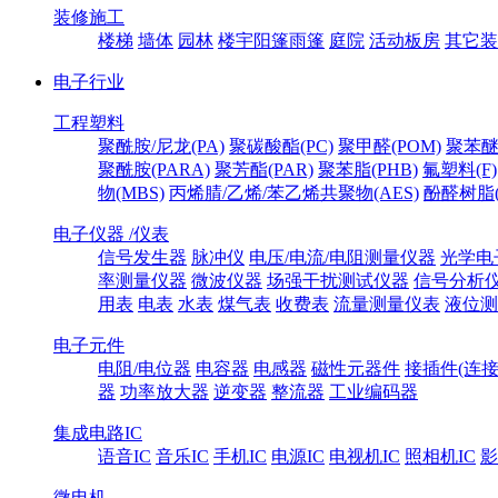
装修施工
楼梯
墙体
园林
楼宇阳篷雨篷
庭院
活动板房
其它装
电子行业
工程塑料
聚酰胺/尼龙(PA)
聚碳酸酯(PC)
聚甲醛(POM)
聚苯醚
聚酰胺(PARA)
聚芳酯(PAR)
聚苯脂(PHB)
氟塑料(F)
物(MBS)
丙烯腈/乙烯/苯乙烯共聚物(AES)
酚醛树脂(
电子仪器 /仪表
信号发生器
脉冲仪
电压/电流/电阻测量仪器
光学电
率测量仪器
微波仪器
场强干扰测试仪器
信号分析
用表
电表
水表
煤气表
收费表
流量测量仪表
液位测
电子元件
电阻/电位器
电容器
电感器
磁性元器件
接插件(连接
器
功率放大器
逆变器
整流器
工业编码器
集成电路IC
语音IC
音乐IC
手机IC
电源IC
电视机IC
照相机IC
影
微电机