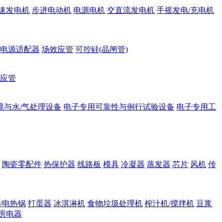
速发电机
步进电动机
电源电机
交直流发电机
手摇发电/充电机
电源适配器
场效应管
可控硅(晶闸管)
应管
境与水/气处理设备
电子专用可靠性与例行试验设备
电子专用工
陶瓷零配件
热保护器
线路板
模具
冷凝器
蒸发器
芯片
风机
传
/电热锅
打蛋器
冰淇淋机
食物垃圾处理机
榨汁机/搅拌机
豆浆
房电器