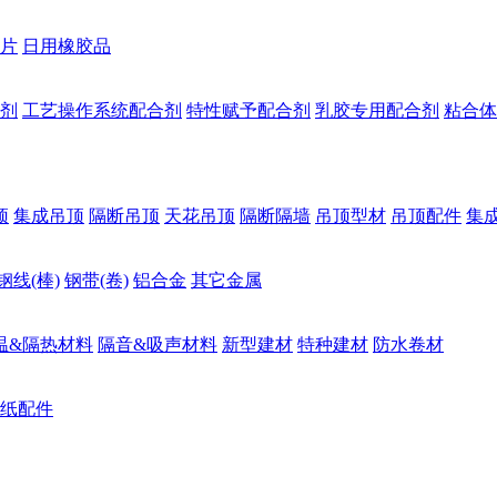
片
日用橡胶品
剂
工艺操作系统配合剂
特性赋予配合剂
乳胶专用配合剂
粘合体
顶
集成吊顶
隔断吊顶
天花吊顶
隔断隔墙
吊顶型材
吊顶配件
集
钢线(棒)
钢带(卷)
铝合金
其它金属
温&隔热材料
隔音&吸声材料
新型建材
特种建材
防水卷材
纸配件