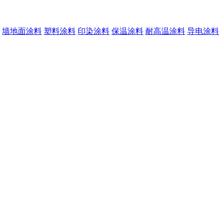
墙地面涂料
塑料涂料
印染涂料
保温涂料
耐高温涂料
导电涂料