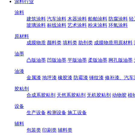
涂料行业
涂料
建筑涂料
汽车涂料
木器涂料
船舶涂料
防腐涂料
轻
玻璃涂料
标线涂料
艺术涂料
粉末涂料
环氧涂料
原材料
成膜物质
颜料类
填料类
助剂类
成膜物质用原材料
油墨
凸版油墨
凹版油墨
平版油墨
柔版油墨
网孔版油墨
油漆
金属漆
地坪漆
橡胶漆
防霉漆
锤纹漆
修补漆、汽车
胶粘剂
合成系胶粘剂
天然系胶粘剂
无机胶粘剂
动物胶
植
设备
生产设备
检测设备
施工设备
辅料
包装类
印刷类
辅料类