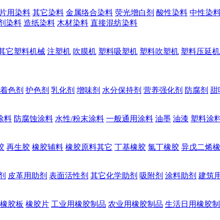
片用染料
其它染料
金属络合染料
荧光增白剂
酸性染料
中性染
剂染料
造纸染料
木材染料
直接混纺染料
其它塑料机械
注塑机
吹膜机
塑料吸塑机
塑料吹塑机
塑料压延机
着色剂
护色剂
乳化剂
增味剂
水分保持剂
营养强化剂
防腐剂
甜
涂料
防腐蚀涂料
水性/粉末涂料
一般通用涂料
油墨
油漆
塑料涂
胶
再生胶
橡胶辅料
橡胶原料其它
丁基橡胶
氯丁橡胶
异戊二烯
剂
皮革用助剂
表面活性剂
其它化学助剂
吸附剂
涂料助剂
建筑
橡胶板
橡胶片
工业用橡胶制品
农业用橡胶制品
生活日用橡胶制