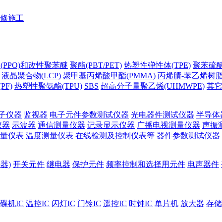
修施工
(PPO)和改性聚苯醚
聚酯(PBT/PET)
热塑性弹性体(TPE)
聚苯硫醚(
液晶聚合物(LCP)
聚甲基丙烯酸甲酯(PMMA)
丙烯腈-苯乙烯树脂(
PF)
热塑性聚氨酯(TPU)
SBS
超高分子量聚乙烯(UHMWPE)
其
子仪器
监视器
电子元件参数测试仪器
光电器件测试仪器
半导体
仪器
示波器
通信测量仪器
记录显示仪器
广播电视测量仪器
声振
量仪表
温度测量仪表
在线检测及控制仪表等
器件参数测试仪器
器)
开关元件
继电器
保护元件
频率控制和选择用元件
电声器件
碟机IC
温控IC
闪灯IC
门铃IC
遥控IC
时钟IC
单片机
放大器
存储