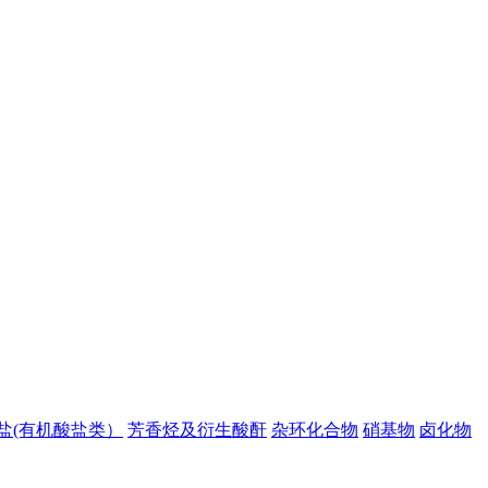
盐(有机酸盐类）
芳香烃及衍生酸酐
杂环化合物
硝基物
卤化物