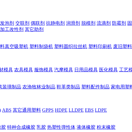
发泡剂
交联剂
偶联剂
抗静电剂
润滑剂
脱模剂
流滴剂
防霉剂
固
加工改性剂
其它助剂
料真空吸塑机
塑料制袋机
塑料圆织拉丝机
塑料印刷机
废旧塑料
材模具
农具模具
服饰模具
汽摩模具
日用品模具
医化模具
工艺
筑装璜制品
农渔牧林业制品
鞋革类制品
塑料配件制品
家电用塑
)
ABS
其它通用塑料
GPPS
HDPE
LLDPE
EBS
LDPE
橡胶
特种合成橡胶
乳胶
热塑性弹性体
液体橡胶
粉末橡胶