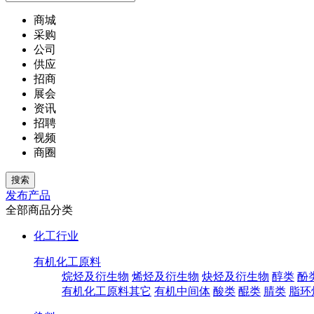
商城
采购
公司
供应
招商
展会
资讯
招聘
视频
商圈
发布产品
全部商品分类
化工行业
有机化工原料
烷烃及衍生物
烯烃及衍生物
炔烃及衍生物
醇类
酚
有机化工原料其它
有机中间体
酸类
醌类
腈类
脂环