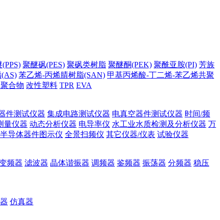
PPS)
聚醚砜(PES)
聚砜类树脂
聚醚酮(PEK)
聚酰亚胺(PI)
芳族
AS)
苯乙烯-丙烯腈树脂(SAN)
甲基丙烯酸-丁二烯-苯乙烯共聚
它聚合物
改性塑料
TPR
EVA
器件测试仪器
集成电路测试仪器
电真空器件测试仪器
时间/频
测量仪器
动态分析仪器
电导率仪
水工业水质检测及分析仪器
万
半导体器件图示仪
全景扫频仪
其它仪器/仪表
试验仪器
变频器
滤波器
晶体谐振器
调频器
鉴频器
振荡器
分频器
稳压
器
仿真器