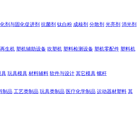
化剂与固化促进剂
抗菌剂
钛白粉
成核剂
分散剂
光亮剂
消光剂
再生机
塑机辅助设备
吹塑机
塑料检测设备
塑机零配件
塑料机
模具
玩具模具
材料辅料
软件与设计
其它模具
螺杆
料制品
工艺类制品
玩具类制品
医疗化学制品
运动器材塑料
其