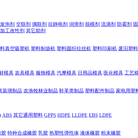
发泡剂
交联剂
偶联剂
抗静电剂
润滑剂
脱模剂
流滴剂
防霉剂
固
加工改性剂
其它助剂
料真空吸塑机
塑料制袋机
塑料圆织拉丝机
塑料印刷机
废旧塑料
材模具
农具模具
服饰模具
汽摩模具
日用品模具
医化模具
工艺
筑装璜制品
农渔牧林业制品
鞋革类制品
塑料配件制品
家电用塑
)
ABS
其它通用塑料
GPPS
HDPE
LLDPE
EBS
LDPE
橡胶
特种合成橡胶
乳胶
热塑性弹性体
液体橡胶
粉末橡胶