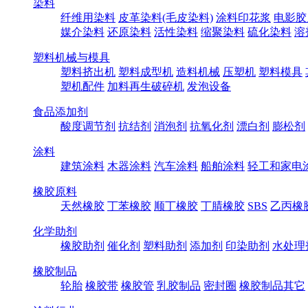
染料
纤维用染料
皮革染料(毛皮染料)
涂料印花浆
电影胶
媒介染料
还原染料
活性染料
缩聚染料
硫化染料
溶
塑料机械与模具
塑料挤出机
塑料成型机
造料机械
压塑机
塑料模具
塑机配件
加料再生破碎机
发泡设备
食品添加剂
酸度调节剂
抗结剂
消泡剂
抗氧化剂
漂白剂
膨松剂
涂料
建筑涂料
木器涂料
汽车涂料
船舶涂料
轻工和家电
橡胶原料
天然橡胶
丁苯橡胶
顺丁橡胶
丁腈橡胶
SBS
乙丙橡
化学助剂
橡胶助剂
催化剂
塑料助剂
添加剂
印染助剂
水处理
橡胶制品
轮胎
橡胶带
橡胶管
乳胶制品
密封圈
橡胶制品其它