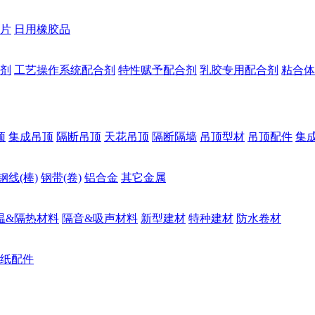
片
日用橡胶品
剂
工艺操作系统配合剂
特性赋予配合剂
乳胶专用配合剂
粘合体
顶
集成吊顶
隔断吊顶
天花吊顶
隔断隔墙
吊顶型材
吊顶配件
集
钢线(棒)
钢带(卷)
铝合金
其它金属
温&隔热材料
隔音&吸声材料
新型建材
特种建材
防水卷材
纸配件