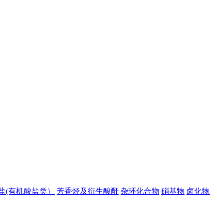
盐(有机酸盐类）
芳香烃及衍生酸酐
杂环化合物
硝基物
卤化物