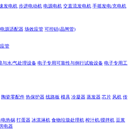
速发电机
步进电动机
电源电机
交直流发电机
手摇发电/充电机
电源适配器
场效应管
可控硅(晶闸管)
应管
境与水/气处理设备
电子专用可靠性与例行试验设备
电子专用工
陶瓷零配件
热保护器
线路板
模具
冷凝器
蒸发器
芯片
风机
传
/电热锅
打蛋器
冰淇淋机
食物垃圾处理机
榨汁机/搅拌机
豆浆
房电器