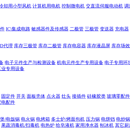
冷却用小型风机
计算机用电机
控制微电机
交直流伺服电动机
调
件
IC\集成电路
敏感器件及传感器
二极管
三极管
变送器
充电器
ED代理
库存三极管
库存二极管
库存电容器
库存液晶屏
库存场效
备
电子元件生产与检测设备
机电元件生产专用设备
电子专用环
工业专用设备
固定件
开关
面板壳体
点火器
灶头
接插件
硅橡胶类
玻璃零配件
家电配件
煲/电饭锅
电火锅
电烤箱
多士炉/烤面包机
压力锅
电饼铛
电炒锅
果蔬消毒机/扫毒机
电热炉
给皂液机
家用净水器
刨冰机
其它厨