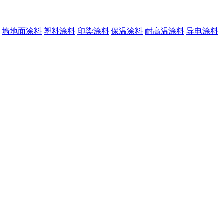
墙地面涂料
塑料涂料
印染涂料
保温涂料
耐高温涂料
导电涂料