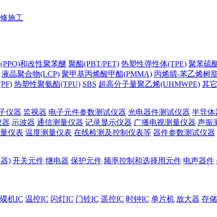
修施工
(PPO)和改性聚苯醚
聚酯(PBT/PET)
热塑性弹性体(TPE)
聚苯硫醚(
液晶聚合物(LCP)
聚甲基丙烯酸甲酯(PMMA)
丙烯腈-苯乙烯树脂(
PF)
热塑性聚氨酯(TPU)
SBS
超高分子量聚乙烯(UHMWPE)
其
子仪器
监视器
电子元件参数测试仪器
光电器件测试仪器
半导体
仪器
示波器
通信测量仪器
记录显示仪器
广播电视测量仪器
声振
量仪表
温度测量仪表
在线检测及控制仪表等
器件参数测试仪器
器)
开关元件
继电器
保护元件
频率控制和选择用元件
电声器件
碟机IC
温控IC
闪灯IC
门铃IC
遥控IC
时钟IC
单片机
放大器
存储