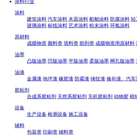
涂料行业
涂料
建筑涂料
汽车涂料
木器涂料
船舶涂料
防腐涂料
轻
玻璃涂料
标线涂料
艺术涂料
粉末涂料
环氧涂料
原材料
成膜物质
颜料类
填料类
助剂类
成膜物质用原材料
油墨
凸版油墨
凹版油墨
平版油墨
柔版油墨
网孔版油墨
油漆
金属漆
地坪漆
橡胶漆
防霉漆
锤纹漆
修补漆、汽车
胶粘剂
合成系胶粘剂
天然系胶粘剂
无机胶粘剂
动物胶
植
设备
生产设备
检测设备
施工设备
辅料
包装类
印刷类
辅料类