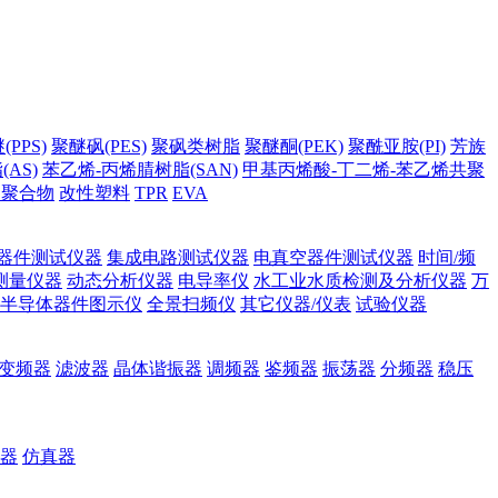
PPS)
聚醚砜(PES)
聚砜类树脂
聚醚酮(PEK)
聚酰亚胺(PI)
芳族
AS)
苯乙烯-丙烯腈树脂(SAN)
甲基丙烯酸-丁二烯-苯乙烯共聚
它聚合物
改性塑料
TPR
EVA
器件测试仪器
集成电路测试仪器
电真空器件测试仪器
时间/频
测量仪器
动态分析仪器
电导率仪
水工业水质检测及分析仪器
万
半导体器件图示仪
全景扫频仪
其它仪器/仪表
试验仪器
变频器
滤波器
晶体谐振器
调频器
鉴频器
振荡器
分频器
稳压
器
仿真器