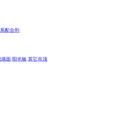
系配合剂
成墙面
阳光板
其它吊顶