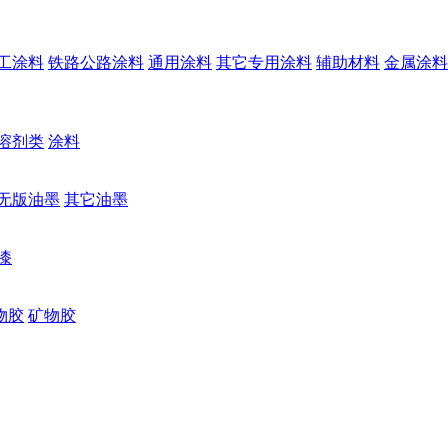
工涂料
铁路公路涂料
通用涂料
其它专用涂料
辅助材料
金属涂料
溶剂类
涂料
无版油墨
其它油墨
漆
物胶
矿物胶