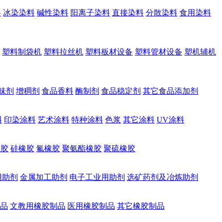
料
冰染染料
碱性染料
阳离子染料
直接染料
分散染料
食用染料
塑料制袋机
塑料拉丝机
塑料板材设备
塑料管材设备
塑机辅机
味剂
增稠剂
食品香料
酶制剂
食品稳定剂
其它食品添加剂
料
印染涂料
艺术涂料
特种涂料
色浆
其它涂料
UV涂料
橡胶
硅橡胶
氟橡胶
聚氨酯橡胶
聚硫橡胶
用助剂
金属加工助剂
电子工业用助剂
选矿药剂及冶炼助剂
品
文教用橡胶制品
医用橡胶制品
其它橡胶制品