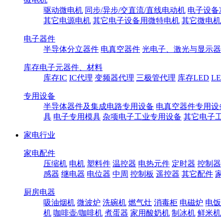
驱动微电机
同步/异步/交直流/直线电动机
电子设备
其它电源电机
其它电子设备用微特电机
其它微电机
电子器件
半导体分立器件
电真空器件
光电子、激光与显示器
库存电子元器件、材料
库存IC
IC代理
变频器代理
三极管代理
库存LED
L
专用设备
半导体器件及集成电路专用设备
电真空器件专用设
具
电子专用模具
杂项电子工业专用设备
其它电子
家电行业
家电配件
压缩机
电机
塑料件
温控器
电热元件
定时器
控制器
感器
继电器
电位器
中周
控制板
遥控器
其它配件
厨房电器
吸油烟机
微波炉
洗碗机
燃气灶
消毒柜
电磁炉
电饭
机
咖啡壶/咖啡机
煮蛋器
家用酸奶机
制冰机
鲜米机