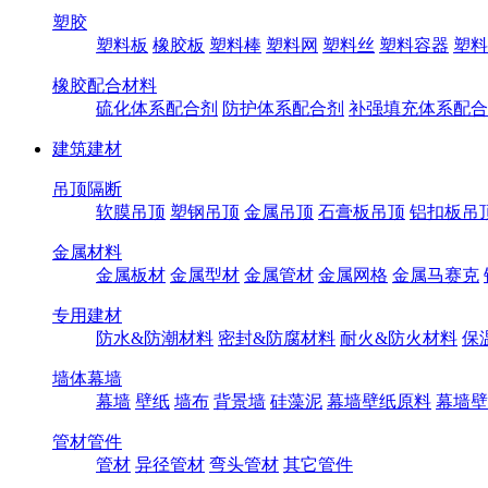
塑胶
塑料板
橡胶板
塑料棒
塑料网
塑料丝
塑料容器
塑料
橡胶配合材料
硫化体系配合剂
防护体系配合剂
补强填充体系配合
建筑建材
吊顶隔断
软膜吊顶
塑钢吊顶
金属吊顶
石膏板吊顶
铝扣板吊
金属材料
金属板材
金属型材
金属管材
金属网格
金属马赛克
专用建材
防水&防潮材料
密封&防腐材料
耐火&防火材料
保
墙体幕墙
幕墙
壁纸
墙布
背景墙
硅藻泥
幕墙壁纸原料
幕墙壁
管材管件
管材
异径管材
弯头管材
其它管件