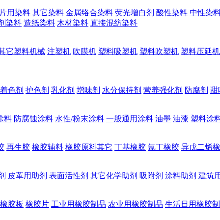
片用染料
其它染料
金属络合染料
荧光增白剂
酸性染料
中性染
剂染料
造纸染料
木材染料
直接混纺染料
其它塑料机械
注塑机
吹膜机
塑料吸塑机
塑料吹塑机
塑料压延机
着色剂
护色剂
乳化剂
增味剂
水分保持剂
营养强化剂
防腐剂
甜
涂料
防腐蚀涂料
水性/粉末涂料
一般通用涂料
油墨
油漆
塑料涂
胶
再生胶
橡胶辅料
橡胶原料其它
丁基橡胶
氯丁橡胶
异戊二烯
剂
皮革用助剂
表面活性剂
其它化学助剂
吸附剂
涂料助剂
建筑
橡胶板
橡胶片
工业用橡胶制品
农业用橡胶制品
生活日用橡胶制