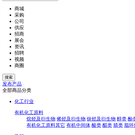
商城
采购
公司
供应
招商
展会
资讯
招聘
视频
商圈
发布产品
全部商品分类
化工行业
有机化工原料
烷烃及衍生物
烯烃及衍生物
炔烃及衍生物
醇类
酚
有机化工原料其它
有机中间体
酸类
醌类
腈类
脂环