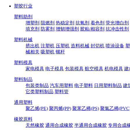
塑胶行业
塑料助剂
增塑剂
阻燃剂
热稳定剂
抗氧剂
着色剂
荧光增白剂
填充剂
防雾剂
增韧增强剂
胶粘/相容剂
抗冲击性剂
塑料机械
挤出机
注塑机
压塑机
造料机械
封切机
喷涂设备
塑
械相关
吸塑机
螺杆
塑料模具
家电模具
电子模具
包装模具
航空模具
机电模具
建
塑料制品
包装类制品
汽车用塑料
电子塑料
日用塑料制品
建
它类塑料制品
塑料管
通用塑料
聚乙烯(PE)
聚丙烯(PP)
聚苯乙稀(PS)
聚氯乙稀(PVC
橡胶原料
天然橡胶
通用合成橡胶
半通用合成橡胶
专用合成