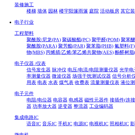
装修施工
楼梯
墙体
园林
楼宇阳篷雨篷
庭院
活动板房
其它装
电子行业
工程塑料
聚酰胺/尼龙(PA)
聚碳酸酯(PC)
聚甲醛(POM)
聚苯醚
聚酰胺(PARA)
聚芳酯(PAR)
聚苯脂(PHB)
氟塑料(F)
物(MBS)
丙烯腈/乙烯/苯乙烯共聚物(AES)
酚醛树脂(
电子仪器 /仪表
信号发生器
脉冲仪
电压/电流/电阻测量仪器
光学电
率测量仪器
微波仪器
场强干扰测试仪器
信号分析
用表
电表
水表
煤气表
收费表
流量测量仪表
液位测
电子元件
电阻/电位器
电容器
电感器
磁性元器件
接插件(连接
器
功率放大器
逆变器
整流器
工业编码器
集成电路IC
语音IC
音乐IC
手机IC
电源IC
电视机IC
照相机IC
影
微电机