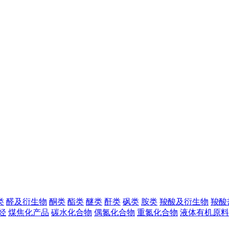
类
醛及衍生物
酮类
酯类
醚类
酐类
砜类
胺类
羧酸及衍生物
羧酸
烃
煤焦化产品
碳水化合物
偶氮化合物
重氮化合物
液体有机原料