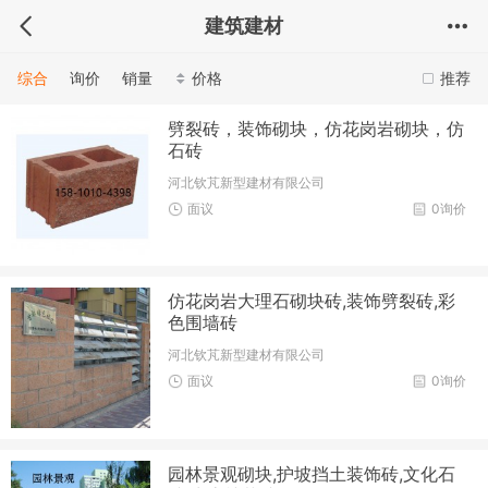
建筑建材
综合
询价
销量
价格
推荐
劈裂砖，装饰砌块，仿花岗岩砌块，仿
石砖
河北钦芃新型建材有限公司
面议
0询价
仿花岗岩大理石砌块砖,装饰劈裂砖,彩
色围墙砖
河北钦芃新型建材有限公司
面议
0询价
园林景观砌块,护坡挡土装饰砖,文化石