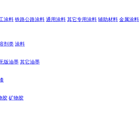
工涂料
铁路公路涂料
通用涂料
其它专用涂料
辅助材料
金属涂料
溶剂类
涂料
无版油墨
其它油墨
漆
物胶
矿物胶