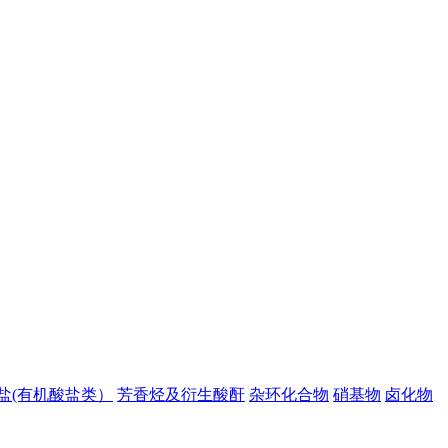
盐(有机酸盐类）
芳香烃及衍生酸酐
杂环化合物
硝基物
卤化物