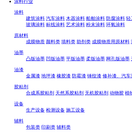
涂料行业
涂料
建筑涂料
汽车涂料
木器涂料
船舶涂料
防腐涂料
轻
玻璃涂料
标线涂料
艺术涂料
粉末涂料
环氧涂料
原材料
成膜物质
颜料类
填料类
助剂类
成膜物质用原材料
油墨
凸版油墨
凹版油墨
平版油墨
柔版油墨
网孔版油墨
油漆
金属漆
地坪漆
橡胶漆
防霉漆
锤纹漆
修补漆、汽车
胶粘剂
合成系胶粘剂
天然系胶粘剂
无机胶粘剂
动物胶
植
设备
生产设备
检测设备
施工设备
辅料
包装类
印刷类
辅料类