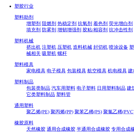
塑胶行业
塑料助剂
增塑剂
阻燃剂
热稳定剂
抗氧剂
着色剂
荧光增白剂
填充剂
防雾剂
增韧增强剂
胶粘/相容剂
抗冲击性剂
塑料机械
挤出机
注塑机
压塑机
造料机械
封切机
喷涂设备
塑
械相关
吸塑机
螺杆
塑料模具
家电模具
电子模具
包装模具
航空模具
机电模具
建
塑料制品
包装类制品
汽车用塑料
电子塑料
日用塑料制品
建
它类塑料制品
塑料管
通用塑料
聚乙烯(PE)
聚丙烯(PP)
聚苯乙稀(PS)
聚氯乙稀(PVC
橡胶原料
天然橡胶
通用合成橡胶
半通用合成橡胶
专用合成