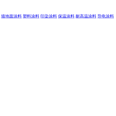
墙地面涂料
塑料涂料
印染涂料
保温涂料
耐高温涂料
导电涂料