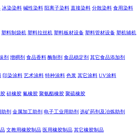
料
冰染染料
碱性染料
阳离子染料
直接染料
分散染料
食用染料
塑料制袋机
塑料拉丝机
塑料板材设备
塑料管材设备
塑机辅机
味剂
增稠剂
食品香料
酶制剂
食品稳定剂
其它食品添加剂
料
印染涂料
艺术涂料
特种涂料
色浆
其它涂料
UV涂料
橡胶
硅橡胶
氟橡胶
聚氨酯橡胶
聚硫橡胶
用助剂
金属加工助剂
电子工业用助剂
选矿药剂及冶炼助剂
品
文教用橡胶制品
医用橡胶制品
其它橡胶制品