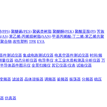
PPS)
聚醚砜(PES)
聚砜类树脂
聚醚酮(PEK)
聚酰亚胺(PI)
芳族
AS)
苯乙烯-丙烯腈树脂(SAN)
甲基丙烯酸-丁二烯-苯乙烯共聚
它聚合物
改性塑料
TPR
EVA
器件测试仪器
集成电路测试仪器
电真空器件测试仪器
时间/频
测量仪器
动态分析仪器
电导率仪
水工业水质检测及分析仪器
万
半导体器件图示仪
全景扫频仪
其它仪器/仪表
试验仪器
变频器
滤波器
晶体谐振器
调频器
鉴频器
振荡器
分频器
稳压
器
仿真器