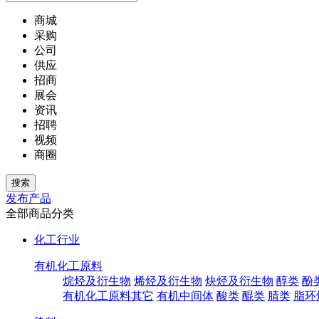
商城
采购
公司
供应
招商
展会
资讯
招聘
视频
商圈
发布产品
全部商品分类
化工行业
有机化工原料
烷烃及衍生物
烯烃及衍生物
炔烃及衍生物
醇类
酚
有机化工原料其它
有机中间体
酸类
醌类
腈类
脂环