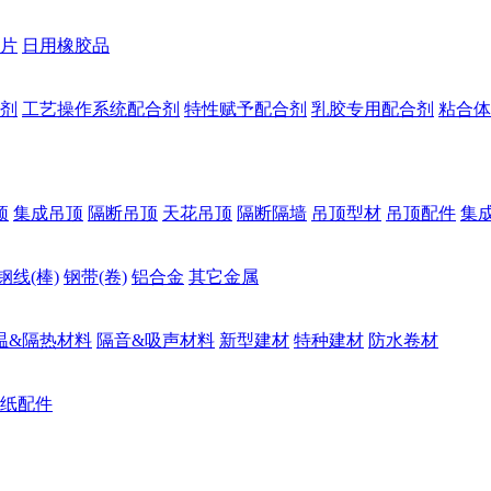
片
日用橡胶品
剂
工艺操作系统配合剂
特性赋予配合剂
乳胶专用配合剂
粘合体
顶
集成吊顶
隔断吊顶
天花吊顶
隔断隔墙
吊顶型材
吊顶配件
集
钢线(棒)
钢带(卷)
铝合金
其它金属
温&隔热材料
隔音&吸声材料
新型建材
特种建材
防水卷材
纸配件