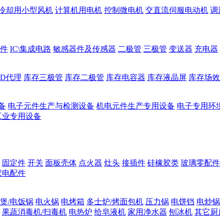
冷却用小型风机
计算机用电机
控制微电机
交直流伺服电动机
调
件
IC\集成电路
敏感器件及传感器
二极管
三极管
变送器
充电器
ED代理
库存三极管
库存二极管
库存电容器
库存液晶屏
库存场效
备
电子元件生产与检测设备
机电元件生产专用设备
电子专用环
工业专用设备
固定件
开关
面板壳体
点火器
灶头
接插件
硅橡胶类
玻璃零配件
家电配件
煲/电饭锅
电火锅
电烤箱
多士炉/烤面包机
压力锅
电饼铛
电炒锅
果蔬消毒机/扫毒机
电热炉
给皂液机
家用净水器
刨冰机
其它厨