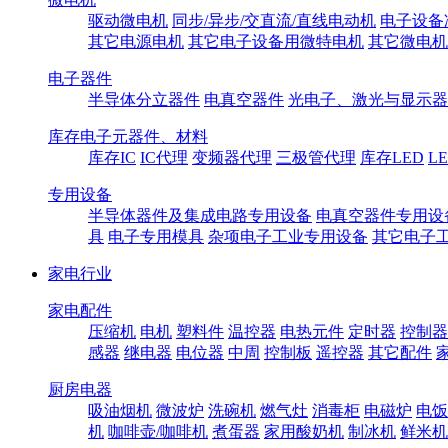
驱动微电机
同步/异步/交直流/直线电动机
电子设备
其它电源电机
其它电子设备用微特电机
其它微电机
电子器件
半导体分立器件
电真空器件
光电子、激光与显示器
库存电子元器件、材料
库存IC
IC代理
变频器代理
三极管代理
库存LED
L
专用设备
半导体器件及集成电路专用设备
电真空器件专用设
具
电子专用模具
杂项电子工业专用设备
其它电子
家电行业
家电配件
压缩机
电机
塑料件
温控器
电热元件
定时器
控制器
感器
继电器
电位器
中周
控制板
遥控器
其它配件
厨房电器
吸油烟机
微波炉
洗碗机
燃气灶
消毒柜
电磁炉
电饭
机
咖啡壶/咖啡机
煮蛋器
家用酸奶机
制冰机
鲜米机