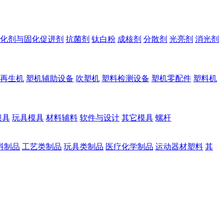
化剂与固化促进剂
抗菌剂
钛白粉
成核剂
分散剂
光亮剂
消光剂
再生机
塑机辅助设备
吹塑机
塑料检测设备
塑机零配件
塑料机
模具
玩具模具
材料辅料
软件与设计
其它模具
螺杆
料制品
工艺类制品
玩具类制品
医疗化学制品
运动器材塑料
其