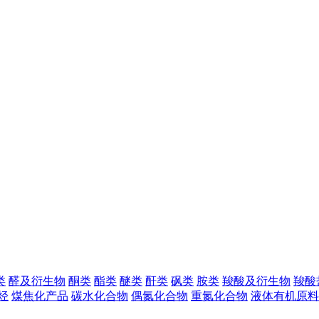
类
醛及衍生物
酮类
酯类
醚类
酐类
砜类
胺类
羧酸及衍生物
羧酸
烃
煤焦化产品
碳水化合物
偶氮化合物
重氮化合物
液体有机原料