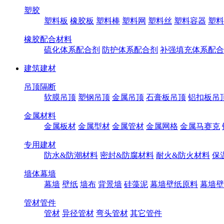
塑胶
塑料板
橡胶板
塑料棒
塑料网
塑料丝
塑料容器
塑料
橡胶配合材料
硫化体系配合剂
防护体系配合剂
补强填充体系配合
建筑建材
吊顶隔断
软膜吊顶
塑钢吊顶
金属吊顶
石膏板吊顶
铝扣板吊
金属材料
金属板材
金属型材
金属管材
金属网格
金属马赛克
专用建材
防水&防潮材料
密封&防腐材料
耐火&防火材料
保
墙体幕墙
幕墙
壁纸
墙布
背景墙
硅藻泥
幕墙壁纸原料
幕墙壁
管材管件
管材
异径管材
弯头管材
其它管件