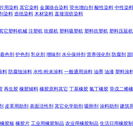
片用染料
其它染料
金属络合染料
荧光增白剂
酸性染料
中性染
剂染料
造纸染料
木材染料
直接混纺染料
其它塑料机械
注塑机
吹膜机
塑料吸塑机
塑料吹塑机
塑料压延机
着色剂
护色剂
乳化剂
增味剂
水分保持剂
营养强化剂
防腐剂
甜
涂料
防腐蚀涂料
水性/粉末涂料
一般通用涂料
油墨
油漆
塑料涂
胶
再生胶
橡胶辅料
橡胶原料其它
丁基橡胶
氯丁橡胶
异戊二烯
剂
皮革用助剂
表面活性剂
其它化学助剂
吸附剂
涂料助剂
建筑
橡胶板
橡胶片
工业用橡胶制品
农业用橡胶制品
生活日用橡胶制