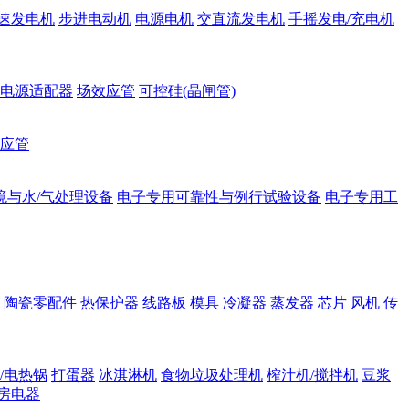
速发电机
步进电动机
电源电机
交直流发电机
手摇发电/充电机
电源适配器
场效应管
可控硅(晶闸管)
应管
境与水/气处理设备
电子专用可靠性与例行试验设备
电子专用工
陶瓷零配件
热保护器
线路板
模具
冷凝器
蒸发器
芯片
风机
传
/电热锅
打蛋器
冰淇淋机
食物垃圾处理机
榨汁机/搅拌机
豆浆
房电器