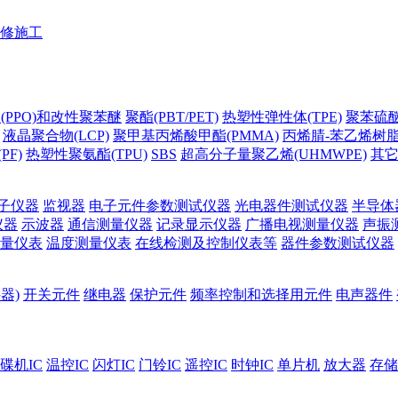
修施工
(PPO)和改性聚苯醚
聚酯(PBT/PET)
热塑性弹性体(TPE)
聚苯硫醚(
液晶聚合物(LCP)
聚甲基丙烯酸甲酯(PMMA)
丙烯腈-苯乙烯树脂(
PF)
热塑性聚氨酯(TPU)
SBS
超高分子量聚乙烯(UHMWPE)
其
子仪器
监视器
电子元件参数测试仪器
光电器件测试仪器
半导体
仪器
示波器
通信测量仪器
记录显示仪器
广播电视测量仪器
声振
量仪表
温度测量仪表
在线检测及控制仪表等
器件参数测试仪器
器)
开关元件
继电器
保护元件
频率控制和选择用元件
电声器件
碟机IC
温控IC
闪灯IC
门铃IC
遥控IC
时钟IC
单片机
放大器
存储