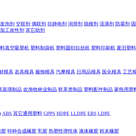
发泡剂
交联剂
偶联剂
抗静电剂
润滑剂
脱模剂
流滴剂
防霉剂
固
加工改性剂
其它助剂
料真空吸塑机
塑料制袋机
塑料圆织拉丝机
塑料印刷机
废旧塑料
材模具
农具模具
服饰模具
汽摩模具
日用品模具
医化模具
工艺
筑装璜制品
农渔牧林业制品
鞋革类制品
塑料配件制品
家电用塑
)
ABS
其它通用塑料
GPPS
HDPE
LLDPE
EBS
LDPE
橡胶
特种合成橡胶
乳胶
热塑性弹性体
液体橡胶
粉末橡胶