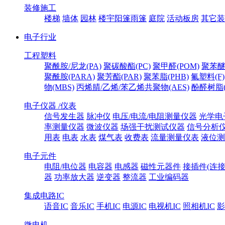
装修施工
楼梯
墙体
园林
楼宇阳篷雨篷
庭院
活动板房
其它装
电子行业
工程塑料
聚酰胺/尼龙(PA)
聚碳酸酯(PC)
聚甲醛(POM)
聚苯醚
聚酰胺(PARA)
聚芳酯(PAR)
聚苯脂(PHB)
氟塑料(F)
物(MBS)
丙烯腈/乙烯/苯乙烯共聚物(AES)
酚醛树脂(
电子仪器 /仪表
信号发生器
脉冲仪
电压/电流/电阻测量仪器
光学电
率测量仪器
微波仪器
场强干扰测试仪器
信号分析
用表
电表
水表
煤气表
收费表
流量测量仪表
液位测
电子元件
电阻/电位器
电容器
电感器
磁性元器件
接插件(连接
器
功率放大器
逆变器
整流器
工业编码器
集成电路IC
语音IC
音乐IC
手机IC
电源IC
电视机IC
照相机IC
影
微电机