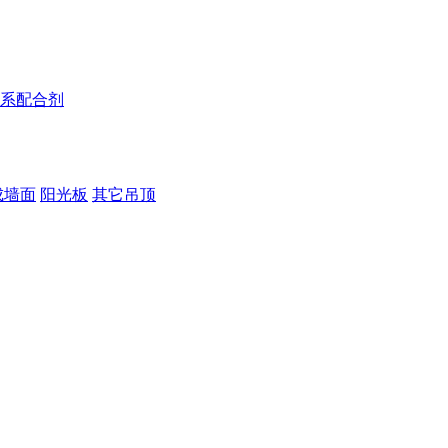
系配合剂
成墙面
阳光板
其它吊顶