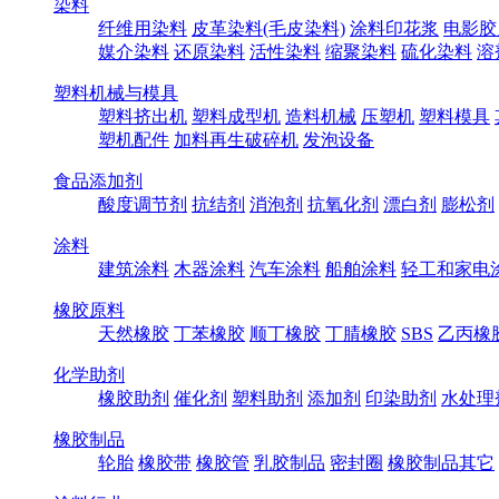
染料
纤维用染料
皮革染料(毛皮染料)
涂料印花浆
电影胶
媒介染料
还原染料
活性染料
缩聚染料
硫化染料
溶
塑料机械与模具
塑料挤出机
塑料成型机
造料机械
压塑机
塑料模具
塑机配件
加料再生破碎机
发泡设备
食品添加剂
酸度调节剂
抗结剂
消泡剂
抗氧化剂
漂白剂
膨松剂
涂料
建筑涂料
木器涂料
汽车涂料
船舶涂料
轻工和家电
橡胶原料
天然橡胶
丁苯橡胶
顺丁橡胶
丁腈橡胶
SBS
乙丙橡
化学助剂
橡胶助剂
催化剂
塑料助剂
添加剂
印染助剂
水处理
橡胶制品
轮胎
橡胶带
橡胶管
乳胶制品
密封圈
橡胶制品其它