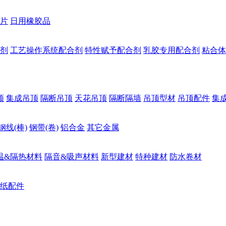
片
日用橡胶品
剂
工艺操作系统配合剂
特性赋予配合剂
乳胶专用配合剂
粘合体
顶
集成吊顶
隔断吊顶
天花吊顶
隔断隔墙
吊顶型材
吊顶配件
集
钢线(棒)
钢带(卷)
铝合金
其它金属
温&隔热材料
隔音&吸声材料
新型建材
特种建材
防水卷材
纸配件