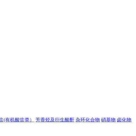
盐(有机酸盐类）
芳香烃及衍生酸酐
杂环化合物
硝基物
卤化物