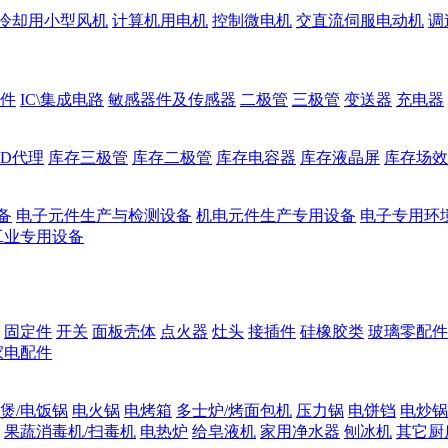
冷却用小型风机
计算机用电机
控制微电机
交直流伺服电动机
调
件
IC\集成电路
敏感器件及传感器
二极管
三极管
变送器
充电器
ED代理
库存三极管
库存二极管
库存电容器
库存液晶屏
库存场效
备
电子元件生产与检测设备
机电元件生产专用设备
电子专用环
工业专用设备
固定件
开关
面板壳体
点火器
灶头
接插件
硅橡胶类
玻璃零配件
家电配件
煲/电饭锅
电火锅
电烤箱
多士炉/烤面包机
压力锅
电饼铛
电炒锅
果蔬消毒机/扫毒机
电热炉
给皂液机
家用净水器
刨冰机
其它厨