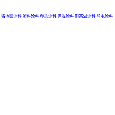
墙地面涂料
塑料涂料
印染涂料
保温涂料
耐高温涂料
导电涂料