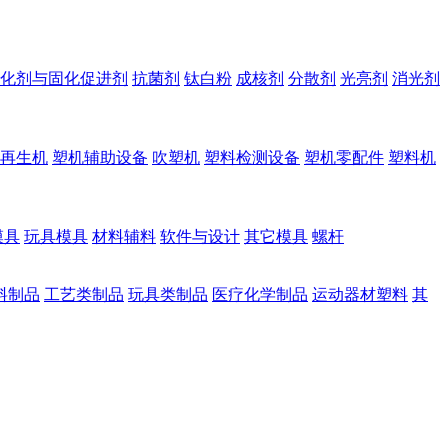
化剂与固化促进剂
抗菌剂
钛白粉
成核剂
分散剂
光亮剂
消光剂
再生机
塑机辅助设备
吹塑机
塑料检测设备
塑机零配件
塑料机
模具
玩具模具
材料辅料
软件与设计
其它模具
螺杆
料制品
工艺类制品
玩具类制品
医疗化学制品
运动器材塑料
其