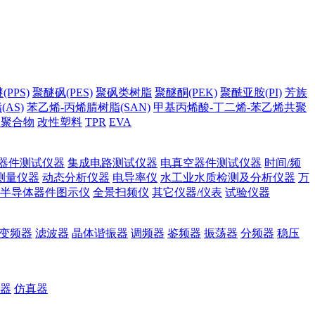
PPS)
聚醚砜(PES)
聚砜类树脂
聚醚酮(PEK)
聚酰亚胺(PI)
芳族
AS)
苯乙烯-丙烯腈树脂(SAN)
甲基丙烯酸-丁二烯-苯乙烯共聚
它聚合物
改性塑料
TPR
EVA
器件测试仪器
集成电路测试仪器
电真空器件测试仪器
时间/频
测量仪器
动态分析仪器
电导率仪
水工业水质检测及分析仪器
万
半导体器件图示仪
全景扫频仪
其它仪器/仪表
试验仪器
变频器
滤波器
晶体谐振器
调频器
鉴频器
振荡器
分频器
稳压
器
仿真器