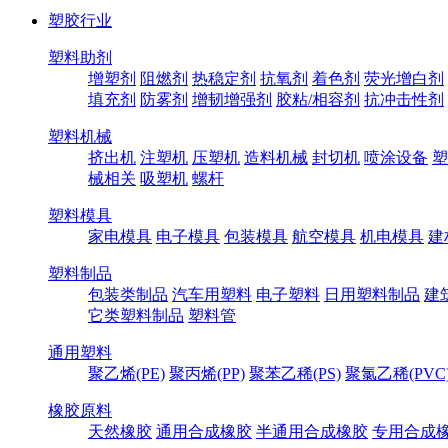
塑胶行业
塑料助剂
增塑剂
阻燃剂
热稳定剂
抗氧剂
着色剂
荧光增白剂
填充剂
防雾剂
增韧增强剂
胶粘/相容剂
抗冲击性剂
塑料机械
挤出机
注塑机
压塑机
造料机械
封切机
喷涂设备
塑
械相关
吸塑机
螺杆
塑料模具
家电模具
电子模具
包装模具
航空模具
机电模具
建
塑料制品
包装类制品
汽车用塑料
电子塑料
日用塑料制品
建
它类塑料制品
塑料管
通用塑料
聚乙烯(PE)
聚丙烯(PP)
聚苯乙稀(PS)
聚氯乙稀(PVC
橡胶原料
天然橡胶
通用合成橡胶
半通用合成橡胶
专用合成