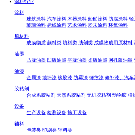
涂料行业
涂料
建筑涂料
汽车涂料
木器涂料
船舶涂料
防腐涂料
轻
玻璃涂料
标线涂料
艺术涂料
粉末涂料
环氧涂料
原材料
成膜物质
颜料类
填料类
助剂类
成膜物质用原材料
油墨
凸版油墨
凹版油墨
平版油墨
柔版油墨
网孔版油墨
油漆
金属漆
地坪漆
橡胶漆
防霉漆
锤纹漆
修补漆、汽车
胶粘剂
合成系胶粘剂
天然系胶粘剂
无机胶粘剂
动物胶
植
设备
生产设备
检测设备
施工设备
辅料
包装类
印刷类
辅料类