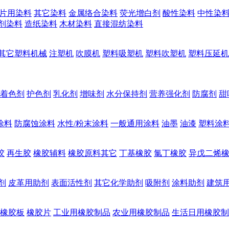
片用染料
其它染料
金属络合染料
荧光增白剂
酸性染料
中性染
剂染料
造纸染料
木材染料
直接混纺染料
其它塑料机械
注塑机
吹膜机
塑料吸塑机
塑料吹塑机
塑料压延机
着色剂
护色剂
乳化剂
增味剂
水分保持剂
营养强化剂
防腐剂
甜
涂料
防腐蚀涂料
水性/粉末涂料
一般通用涂料
油墨
油漆
塑料涂
胶
再生胶
橡胶辅料
橡胶原料其它
丁基橡胶
氯丁橡胶
异戊二烯
剂
皮革用助剂
表面活性剂
其它化学助剂
吸附剂
涂料助剂
建筑
橡胶板
橡胶片
工业用橡胶制品
农业用橡胶制品
生活日用橡胶制