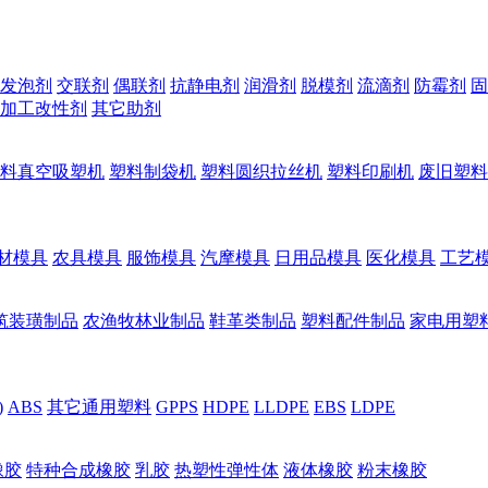
发泡剂
交联剂
偶联剂
抗静电剂
润滑剂
脱模剂
流滴剂
防霉剂
固
加工改性剂
其它助剂
料真空吸塑机
塑料制袋机
塑料圆织拉丝机
塑料印刷机
废旧塑料
材模具
农具模具
服饰模具
汽摩模具
日用品模具
医化模具
工艺
筑装璜制品
农渔牧林业制品
鞋革类制品
塑料配件制品
家电用塑
)
ABS
其它通用塑料
GPPS
HDPE
LLDPE
EBS
LDPE
橡胶
特种合成橡胶
乳胶
热塑性弹性体
液体橡胶
粉末橡胶