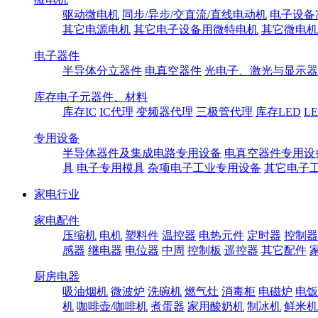
驱动微电机
同步/异步/交直流/直线电动机
电子设备
其它电源电机
其它电子设备用微特电机
其它微电机
电子器件
半导体分立器件
电真空器件
光电子、激光与显示器
库存电子元器件、材料
库存IC
IC代理
变频器代理
三极管代理
库存LED
L
专用设备
半导体器件及集成电路专用设备
电真空器件专用设
具
电子专用模具
杂项电子工业专用设备
其它电子
家电行业
家电配件
压缩机
电机
塑料件
温控器
电热元件
定时器
控制器
感器
继电器
电位器
中周
控制板
遥控器
其它配件
厨房电器
吸油烟机
微波炉
洗碗机
燃气灶
消毒柜
电磁炉
电饭
机
咖啡壶/咖啡机
煮蛋器
家用酸奶机
制冰机
鲜米机