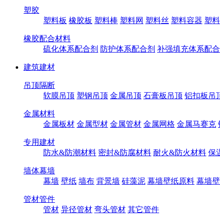
塑胶
塑料板
橡胶板
塑料棒
塑料网
塑料丝
塑料容器
塑料
橡胶配合材料
硫化体系配合剂
防护体系配合剂
补强填充体系配合
建筑建材
吊顶隔断
软膜吊顶
塑钢吊顶
金属吊顶
石膏板吊顶
铝扣板吊
金属材料
金属板材
金属型材
金属管材
金属网格
金属马赛克
专用建材
防水&防潮材料
密封&防腐材料
耐火&防火材料
保
墙体幕墙
幕墙
壁纸
墙布
背景墙
硅藻泥
幕墙壁纸原料
幕墙壁
管材管件
管材
异径管材
弯头管材
其它管件