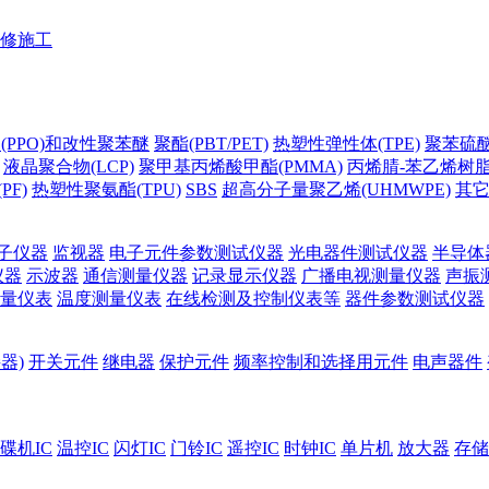
修施工
(PPO)和改性聚苯醚
聚酯(PBT/PET)
热塑性弹性体(TPE)
聚苯硫醚(
液晶聚合物(LCP)
聚甲基丙烯酸甲酯(PMMA)
丙烯腈-苯乙烯树脂(
PF)
热塑性聚氨酯(TPU)
SBS
超高分子量聚乙烯(UHMWPE)
其
子仪器
监视器
电子元件参数测试仪器
光电器件测试仪器
半导体
仪器
示波器
通信测量仪器
记录显示仪器
广播电视测量仪器
声振
量仪表
温度测量仪表
在线检测及控制仪表等
器件参数测试仪器
器)
开关元件
继电器
保护元件
频率控制和选择用元件
电声器件
碟机IC
温控IC
闪灯IC
门铃IC
遥控IC
时钟IC
单片机
放大器
存储