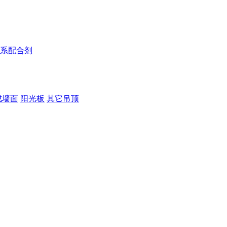
系配合剂
成墙面
阳光板
其它吊顶