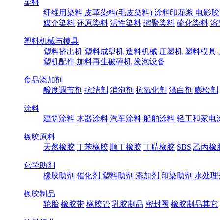
染料
纤维用染料
皮革染料(毛皮染料)
涂料印花浆
电影胶
媒介染料
还原染料
活性染料
缩聚染料
硫化染料
溶
塑料机械与模具
塑料挤出机
塑料成型机
造料机械
压塑机
塑料模具
塑机配件
加料再生破碎机
发泡设备
食品添加剂
酸度调节剂
抗结剂
消泡剂
抗氧化剂
漂白剂
膨松剂
涂料
建筑涂料
木器涂料
汽车涂料
船舶涂料
轻工和家电
橡胶原料
天然橡胶
丁苯橡胶
顺丁橡胶
丁腈橡胶
SBS
乙丙橡
化学助剂
橡胶助剂
催化剂
塑料助剂
添加剂
印染助剂
水处理
橡胶制品
轮胎
橡胶带
橡胶管
乳胶制品
密封圈
橡胶制品其它