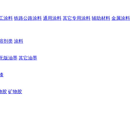
工涂料
铁路公路涂料
通用涂料
其它专用涂料
辅助材料
金属涂料
溶剂类
涂料
无版油墨
其它油墨
漆
物胶
矿物胶