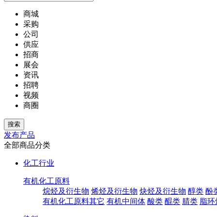
商城
采购
公司
供应
招商
展会
资讯
招聘
视频
商圈
发布产品
全部商品分类
化工行业
有机化工原料
烷烃及衍生物
烯烃及衍生物
炔烃及衍生物
醇类
酚
有机化工原料其它
有机中间体
酸类
醌类
腈类
脂环