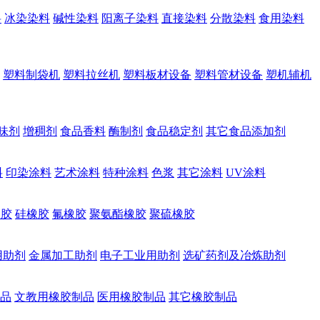
料
冰染染料
碱性染料
阳离子染料
直接染料
分散染料
食用染料
塑料制袋机
塑料拉丝机
塑料板材设备
塑料管材设备
塑机辅机
味剂
增稠剂
食品香料
酶制剂
食品稳定剂
其它食品添加剂
料
印染涂料
艺术涂料
特种涂料
色浆
其它涂料
UV涂料
橡胶
硅橡胶
氟橡胶
聚氨酯橡胶
聚硫橡胶
用助剂
金属加工助剂
电子工业用助剂
选矿药剂及冶炼助剂
品
文教用橡胶制品
医用橡胶制品
其它橡胶制品