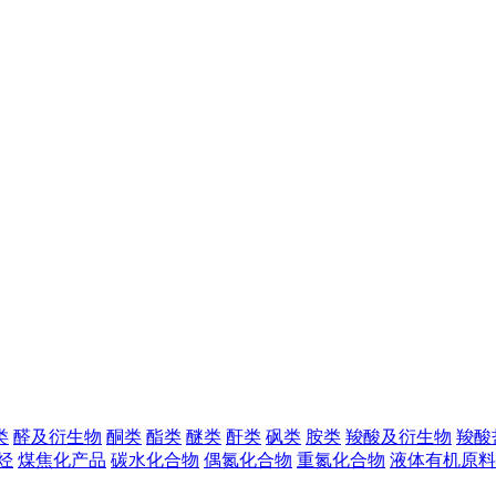
类
醛及衍生物
酮类
酯类
醚类
酐类
砜类
胺类
羧酸及衍生物
羧酸
烃
煤焦化产品
碳水化合物
偶氮化合物
重氮化合物
液体有机原料