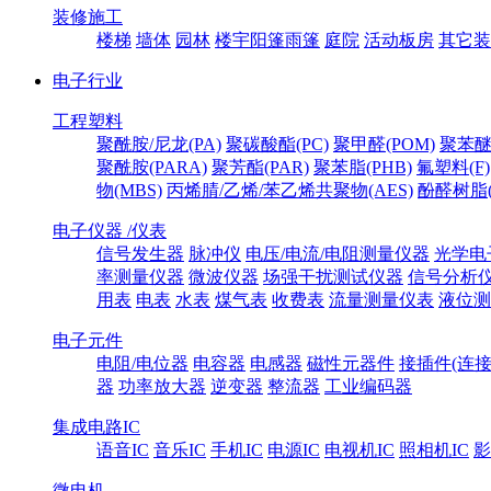
装修施工
楼梯
墙体
园林
楼宇阳篷雨篷
庭院
活动板房
其它装
电子行业
工程塑料
聚酰胺/尼龙(PA)
聚碳酸酯(PC)
聚甲醛(POM)
聚苯醚
聚酰胺(PARA)
聚芳酯(PAR)
聚苯脂(PHB)
氟塑料(F)
物(MBS)
丙烯腈/乙烯/苯乙烯共聚物(AES)
酚醛树脂(
电子仪器 /仪表
信号发生器
脉冲仪
电压/电流/电阻测量仪器
光学电
率测量仪器
微波仪器
场强干扰测试仪器
信号分析
用表
电表
水表
煤气表
收费表
流量测量仪表
液位测
电子元件
电阻/电位器
电容器
电感器
磁性元器件
接插件(连接
器
功率放大器
逆变器
整流器
工业编码器
集成电路IC
语音IC
音乐IC
手机IC
电源IC
电视机IC
照相机IC
影
微电机