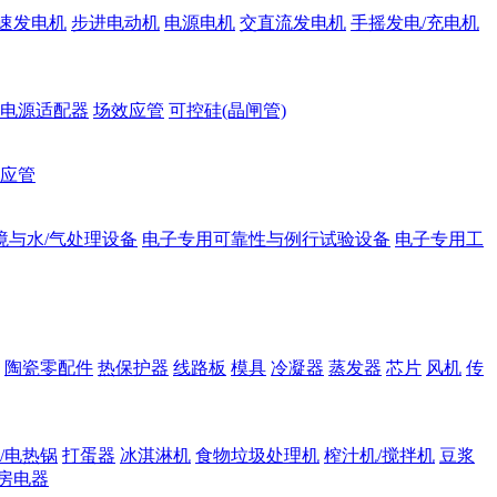
速发电机
步进电动机
电源电机
交直流发电机
手摇发电/充电机
电源适配器
场效应管
可控硅(晶闸管)
应管
境与水/气处理设备
电子专用可靠性与例行试验设备
电子专用工
陶瓷零配件
热保护器
线路板
模具
冷凝器
蒸发器
芯片
风机
传
/电热锅
打蛋器
冰淇淋机
食物垃圾处理机
榨汁机/搅拌机
豆浆
房电器