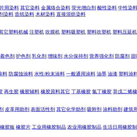
片用染料
其它染料
金属络合染料
荧光增白剂
酸性染料
中性染
剂染料
造纸染料
木材染料
直接混纺染料
其它塑料机械
注塑机
吹膜机
塑料吸塑机
塑料吹塑机
塑料压延机
着色剂
护色剂
乳化剂
增味剂
水分保持剂
营养强化剂
防腐剂
甜
涂料
防腐蚀涂料
水性/粉末涂料
一般通用涂料
油墨
油漆
塑料涂
胶
再生胶
橡胶辅料
橡胶原料其它
丁基橡胶
氯丁橡胶
异戊二烯
剂
皮革用助剂
表面活性剂
其它化学助剂
吸附剂
涂料助剂
建筑
橡胶板
橡胶片
工业用橡胶制品
农业用橡胶制品
生活日用橡胶制