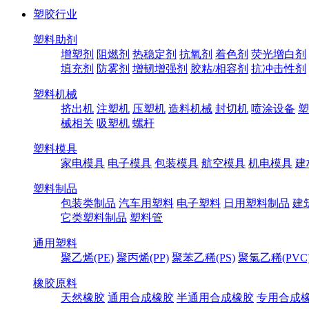
塑胶行业
塑料助剂
增塑剂
阻燃剂
热稳定剂
抗氧剂
着色剂
荧光增白剂
填充剂
防雾剂
增韧增强剂
胶粘/相容剂
抗冲击性剂
塑料机械
挤出机
注塑机
压塑机
造料机械
封切机
喷涂设备
塑
械相关
吸塑机
螺杆
塑料模具
家电模具
电子模具
包装模具
航空模具
机电模具
建
塑料制品
包装类制品
汽车用塑料
电子塑料
日用塑料制品
建
它类塑料制品
塑料管
通用塑料
聚乙烯(PE)
聚丙烯(PP)
聚苯乙稀(PS)
聚氯乙稀(PVC
橡胶原料
天然橡胶
通用合成橡胶
半通用合成橡胶
专用合成