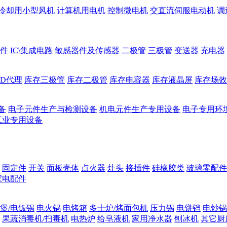
冷却用小型风机
计算机用电机
控制微电机
交直流伺服电动机
调
件
IC\集成电路
敏感器件及传感器
二极管
三极管
变送器
充电器
ED代理
库存三极管
库存二极管
库存电容器
库存液晶屏
库存场效
备
电子元件生产与检测设备
机电元件生产专用设备
电子专用环
工业专用设备
固定件
开关
面板壳体
点火器
灶头
接插件
硅橡胶类
玻璃零配件
家电配件
煲/电饭锅
电火锅
电烤箱
多士炉/烤面包机
压力锅
电饼铛
电炒锅
果蔬消毒机/扫毒机
电热炉
给皂液机
家用净水器
刨冰机
其它厨