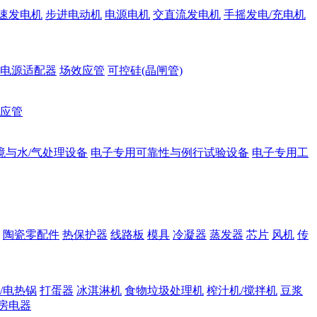
速发电机
步进电动机
电源电机
交直流发电机
手摇发电/充电机
电源适配器
场效应管
可控硅(晶闸管)
应管
境与水/气处理设备
电子专用可靠性与例行试验设备
电子专用工
陶瓷零配件
热保护器
线路板
模具
冷凝器
蒸发器
芯片
风机
传
/电热锅
打蛋器
冰淇淋机
食物垃圾处理机
榨汁机/搅拌机
豆浆
房电器