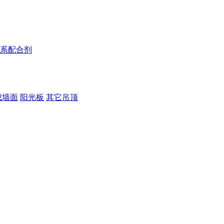
系配合剂
成墙面
阳光板
其它吊顶