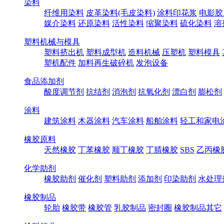
染料
纤维用染料
皮革染料(毛皮染料)
涂料印花浆
电影胶
媒介染料
还原染料
活性染料
缩聚染料
硫化染料
溶
塑料机械与模具
塑料挤出机
塑料成型机
造料机械
压塑机
塑料模具
塑机配件
加料再生破碎机
发泡设备
食品添加剂
酸度调节剂
抗结剂
消泡剂
抗氧化剂
漂白剂
膨松剂
涂料
建筑涂料
木器涂料
汽车涂料
船舶涂料
轻工和家电
橡胶原料
天然橡胶
丁苯橡胶
顺丁橡胶
丁腈橡胶
SBS
乙丙橡
化学助剂
橡胶助剂
催化剂
塑料助剂
添加剂
印染助剂
水处理
橡胶制品
轮胎
橡胶带
橡胶管
乳胶制品
密封圈
橡胶制品其它