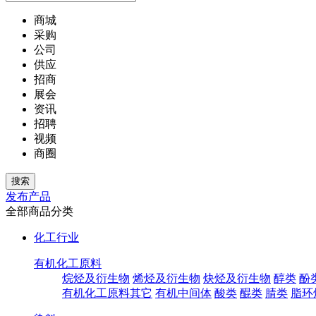
商城
采购
公司
供应
招商
展会
资讯
招聘
视频
商圈
发布产品
全部商品分类
化工行业
有机化工原料
烷烃及衍生物
烯烃及衍生物
炔烃及衍生物
醇类
酚
有机化工原料其它
有机中间体
酸类
醌类
腈类
脂环