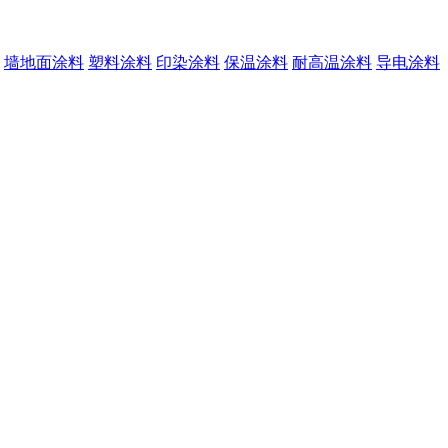
墙地面涂料
塑料涂料
印染涂料
保温涂料
耐高温涂料
导电涂料