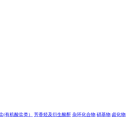
盐(有机酸盐类）
芳香烃及衍生酸酐
杂环化合物
硝基物
卤化物