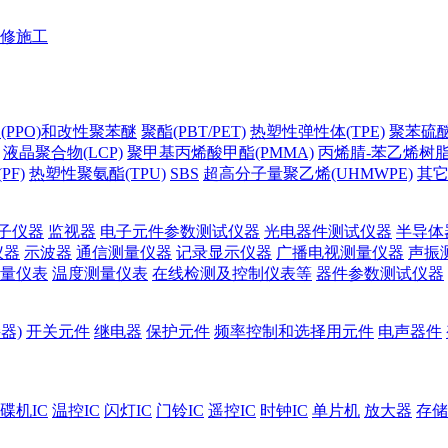
修施工
(PPO)和改性聚苯醚
聚酯(PBT/PET)
热塑性弹性体(TPE)
聚苯硫醚(
液晶聚合物(LCP)
聚甲基丙烯酸甲酯(PMMA)
丙烯腈-苯乙烯树脂(
PF)
热塑性聚氨酯(TPU)
SBS
超高分子量聚乙烯(UHMWPE)
其
子仪器
监视器
电子元件参数测试仪器
光电器件测试仪器
半导体
仪器
示波器
通信测量仪器
记录显示仪器
广播电视测量仪器
声振
量仪表
温度测量仪表
在线检测及控制仪表等
器件参数测试仪器
器)
开关元件
继电器
保护元件
频率控制和选择用元件
电声器件
碟机IC
温控IC
闪灯IC
门铃IC
遥控IC
时钟IC
单片机
放大器
存储