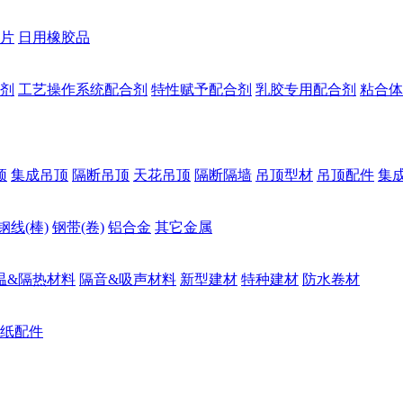
片
日用橡胶品
剂
工艺操作系统配合剂
特性赋予配合剂
乳胶专用配合剂
粘合体
顶
集成吊顶
隔断吊顶
天花吊顶
隔断隔墙
吊顶型材
吊顶配件
集
钢线(棒)
钢带(卷)
铝合金
其它金属
温&隔热材料
隔音&吸声材料
新型建材
特种建材
防水卷材
纸配件