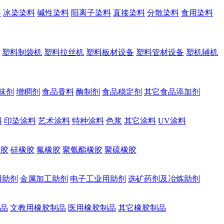
料
冰染染料
碱性染料
阳离子染料
直接染料
分散染料
食用染料
塑料制袋机
塑料拉丝机
塑料板材设备
塑料管材设备
塑机辅机
味剂
增稠剂
食品香料
酶制剂
食品稳定剂
其它食品添加剂
料
印染涂料
艺术涂料
特种涂料
色浆
其它涂料
UV涂料
橡胶
硅橡胶
氟橡胶
聚氨酯橡胶
聚硫橡胶
用助剂
金属加工助剂
电子工业用助剂
选矿药剂及冶炼助剂
品
文教用橡胶制品
医用橡胶制品
其它橡胶制品