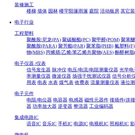
装修施工
楼梯
墙体
园林
楼宇阳篷雨篷
庭院
活动板房
其它装
电子行业
工程塑料
聚酰胺/尼龙(PA)
聚碳酸酯(PC)
聚甲醛(POM)
聚苯醚
聚酰胺(PARA)
聚芳酯(PAR)
聚苯脂(PHB)
氟塑料(F)
物(MBS)
丙烯腈/乙烯/苯乙烯共聚物(AES)
酚醛树脂(
电子仪器 /仪表
信号发生器
脉冲仪
电压/电流/电阻测量仪器
光学电
率测量仪器
微波仪器
场强干扰测试仪器
信号分析
用表
电表
水表
煤气表
收费表
流量测量仪表
液位测
电子元件
电阻/电位器
电容器
电感器
磁性元器件
接插件(连接
器
功率放大器
逆变器
整流器
工业编码器
集成电路IC
语音IC
音乐IC
手机IC
电源IC
电视机IC
照相机IC
影
微电机