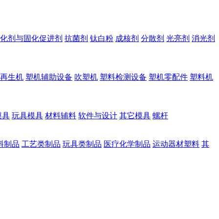
化剂与固化促进剂
抗菌剂
钛白粉
成核剂
分散剂
光亮剂
消光剂
再生机
塑机辅助设备
吹塑机
塑料检测设备
塑机零配件
塑料机
模具
玩具模具
材料辅料
软件与设计
其它模具
螺杆
料制品
工艺类制品
玩具类制品
医疗化学制品
运动器材塑料
其