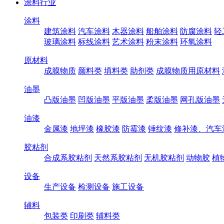
涂料行业
涂料
建筑涂料
汽车涂料
木器涂料
船舶涂料
防腐涂料
轻
玻璃涂料
标线涂料
艺术涂料
粉末涂料
环氧涂料
原材料
成膜物质
颜料类
填料类
助剂类
成膜物质用原材料
油墨
凸版油墨
凹版油墨
平版油墨
柔版油墨
网孔版油墨
油漆
金属漆
地坪漆
橡胶漆
防霉漆
锤纹漆
修补漆、汽车
胶粘剂
合成系胶粘剂
天然系胶粘剂
无机胶粘剂
动物胶
植
设备
生产设备
检测设备
施工设备
辅料
包装类
印刷类
辅料类