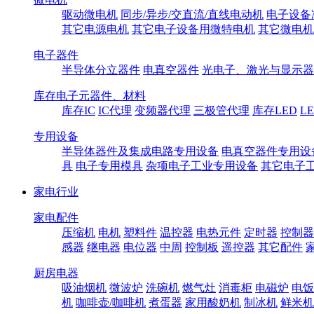
驱动微电机
同步/异步/交直流/直线电动机
电子设备
其它电源电机
其它电子设备用微特电机
其它微电机
电子器件
半导体分立器件
电真空器件
光电子、激光与显示器
库存电子元器件、材料
库存IC
IC代理
变频器代理
三极管代理
库存LED
L
专用设备
半导体器件及集成电路专用设备
电真空器件专用设
具
电子专用模具
杂项电子工业专用设备
其它电子
家电行业
家电配件
压缩机
电机
塑料件
温控器
电热元件
定时器
控制器
感器
继电器
电位器
中周
控制板
遥控器
其它配件
厨房电器
吸油烟机
微波炉
洗碗机
燃气灶
消毒柜
电磁炉
电饭
机
咖啡壶/咖啡机
煮蛋器
家用酸奶机
制冰机
鲜米机