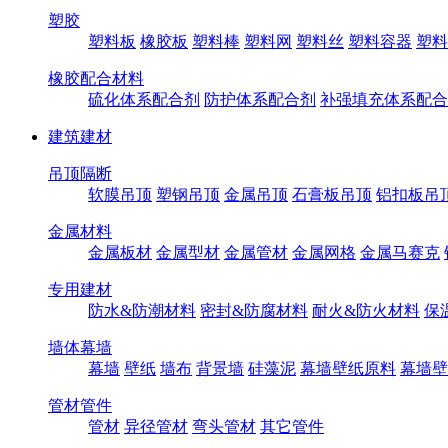
塑胶
塑料板
橡胶板
塑料棒
塑料网
塑料丝
塑料容器
塑料
橡胶配合材料
硫化体系配合剂
防护体系配合剂
补强填充体系配合
建筑建材
吊顶隔断
软膜吊顶
塑钢吊顶
金属吊顶
石膏板吊顶
铝扣板吊
金属材料
金属板材
金属型材
金属管材
金属网格
金属马赛克
专用建材
防水&防潮材料
密封&防腐材料
耐火&防火材料
保
墙体幕墙
幕墙
壁纸
墙布
背景墙
硅藻泥
幕墙壁纸原料
幕墙壁
管材管件
管材
异径管材
弯头管材
其它管件