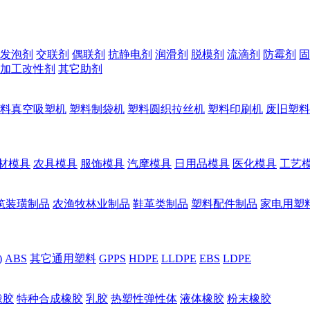
发泡剂
交联剂
偶联剂
抗静电剂
润滑剂
脱模剂
流滴剂
防霉剂
固
加工改性剂
其它助剂
料真空吸塑机
塑料制袋机
塑料圆织拉丝机
塑料印刷机
废旧塑料
材模具
农具模具
服饰模具
汽摩模具
日用品模具
医化模具
工艺
筑装璜制品
农渔牧林业制品
鞋革类制品
塑料配件制品
家电用塑
)
ABS
其它通用塑料
GPPS
HDPE
LLDPE
EBS
LDPE
橡胶
特种合成橡胶
乳胶
热塑性弹性体
液体橡胶
粉末橡胶