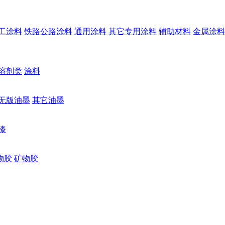
工涂料
铁路公路涂料
通用涂料
其它专用涂料
辅助材料
金属涂料
溶剂类
涂料
无版油墨
其它油墨
漆
物胶
矿物胶