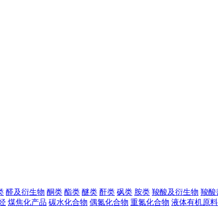
类
醛及衍生物
酮类
酯类
醚类
酐类
砜类
胺类
羧酸及衍生物
羧酸
烃
煤焦化产品
碳水化合物
偶氮化合物
重氮化合物
液体有机原料