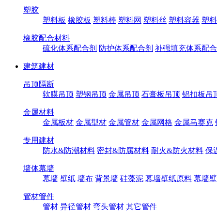
塑胶
塑料板
橡胶板
塑料棒
塑料网
塑料丝
塑料容器
塑料
橡胶配合材料
硫化体系配合剂
防护体系配合剂
补强填充体系配合
建筑建材
吊顶隔断
软膜吊顶
塑钢吊顶
金属吊顶
石膏板吊顶
铝扣板吊
金属材料
金属板材
金属型材
金属管材
金属网格
金属马赛克
专用建材
防水&防潮材料
密封&防腐材料
耐火&防火材料
保
墙体幕墙
幕墙
壁纸
墙布
背景墙
硅藻泥
幕墙壁纸原料
幕墙壁
管材管件
管材
异径管材
弯头管材
其它管件