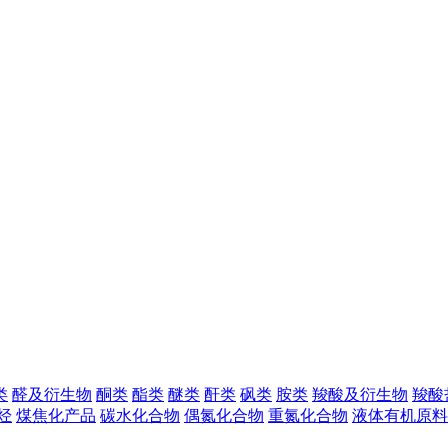
类
醛及衍生物
酮类
酯类
醚类
酐类
砜类
胺类
羧酸及衍生物
羧酸
烃
煤焦化产品
碳水化合物
偶氮化合物
重氮化合物
液体有机原料