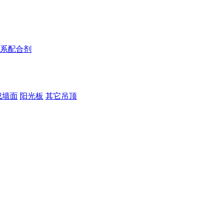
系配合剂
成墙面
阳光板
其它吊顶