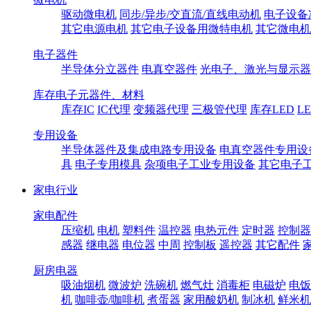
驱动微电机
同步/异步/交直流/直线电动机
电子设备
其它电源电机
其它电子设备用微特电机
其它微电机
电子器件
半导体分立器件
电真空器件
光电子、激光与显示器
库存电子元器件、材料
库存IC
IC代理
变频器代理
三极管代理
库存LED
L
专用设备
半导体器件及集成电路专用设备
电真空器件专用设
具
电子专用模具
杂项电子工业专用设备
其它电子
家电行业
家电配件
压缩机
电机
塑料件
温控器
电热元件
定时器
控制器
感器
继电器
电位器
中周
控制板
遥控器
其它配件
厨房电器
吸油烟机
微波炉
洗碗机
燃气灶
消毒柜
电磁炉
电饭
机
咖啡壶/咖啡机
煮蛋器
家用酸奶机
制冰机
鲜米机