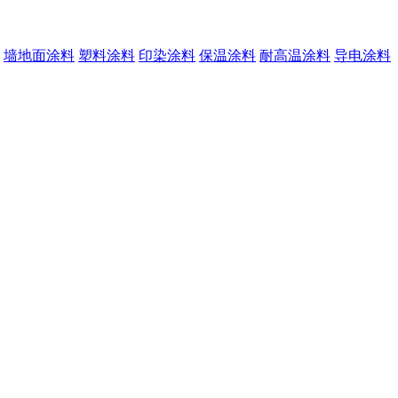
墙地面涂料
塑料涂料
印染涂料
保温涂料
耐高温涂料
导电涂料