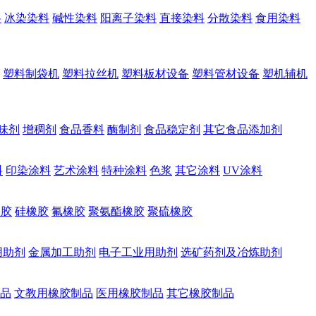
料
冰染染料
碱性染料
阳离子染料
直接染料
分散染料
食用染料
塑料制袋机
塑料拉丝机
塑料板材设备
塑料管材设备
塑机辅机
味剂
增稠剂
食品香料
酶制剂
食品稳定剂
其它食品添加剂
料
印染涂料
艺术涂料
特种涂料
色浆
其它涂料
UV涂料
橡胶
硅橡胶
氟橡胶
聚氨酯橡胶
聚硫橡胶
用助剂
金属加工助剂
电子工业用助剂
选矿药剂及冶炼助剂
品
文教用橡胶制品
医用橡胶制品
其它橡胶制品