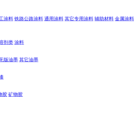
工涂料
铁路公路涂料
通用涂料
其它专用涂料
辅助材料
金属涂料
溶剂类
涂料
无版油墨
其它油墨
漆
物胶
矿物胶