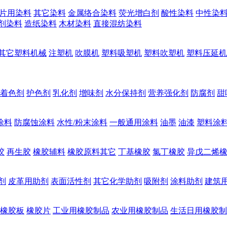
片用染料
其它染料
金属络合染料
荧光增白剂
酸性染料
中性染
剂染料
造纸染料
木材染料
直接混纺染料
其它塑料机械
注塑机
吹膜机
塑料吸塑机
塑料吹塑机
塑料压延机
着色剂
护色剂
乳化剂
增味剂
水分保持剂
营养强化剂
防腐剂
甜
涂料
防腐蚀涂料
水性/粉末涂料
一般通用涂料
油墨
油漆
塑料涂
胶
再生胶
橡胶辅料
橡胶原料其它
丁基橡胶
氯丁橡胶
异戊二烯
剂
皮革用助剂
表面活性剂
其它化学助剂
吸附剂
涂料助剂
建筑
橡胶板
橡胶片
工业用橡胶制品
农业用橡胶制品
生活日用橡胶制