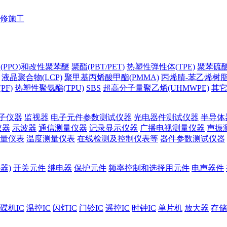
修施工
(PPO)和改性聚苯醚
聚酯(PBT/PET)
热塑性弹性体(TPE)
聚苯硫醚(
液晶聚合物(LCP)
聚甲基丙烯酸甲酯(PMMA)
丙烯腈-苯乙烯树脂(
PF)
热塑性聚氨酯(TPU)
SBS
超高分子量聚乙烯(UHMWPE)
其
子仪器
监视器
电子元件参数测试仪器
光电器件测试仪器
半导体
仪器
示波器
通信测量仪器
记录显示仪器
广播电视测量仪器
声振
量仪表
温度测量仪表
在线检测及控制仪表等
器件参数测试仪器
器)
开关元件
继电器
保护元件
频率控制和选择用元件
电声器件
碟机IC
温控IC
闪灯IC
门铃IC
遥控IC
时钟IC
单片机
放大器
存储