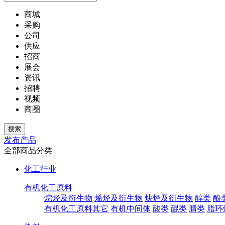
商城
采购
公司
供应
招商
展会
资讯
招聘
视频
商圈
发布产品
全部商品分类
化工行业
有机化工原料
烷烃及衍生物
烯烃及衍生物
炔烃及衍生物
醇类
酚
有机化工原料其它
有机中间体
酸类
醌类
腈类
脂环