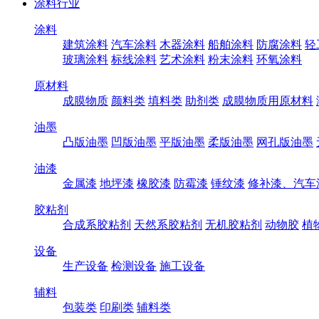
涂料行业
涂料
建筑涂料
汽车涂料
木器涂料
船舶涂料
防腐涂料
轻
玻璃涂料
标线涂料
艺术涂料
粉末涂料
环氧涂料
原材料
成膜物质
颜料类
填料类
助剂类
成膜物质用原材料
油墨
凸版油墨
凹版油墨
平版油墨
柔版油墨
网孔版油墨
油漆
金属漆
地坪漆
橡胶漆
防霉漆
锤纹漆
修补漆、汽车
胶粘剂
合成系胶粘剂
天然系胶粘剂
无机胶粘剂
动物胶
植
设备
生产设备
检测设备
施工设备
辅料
包装类
印刷类
辅料类