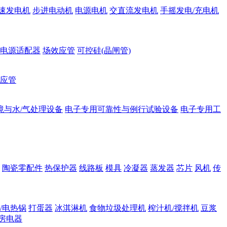
速发电机
步进电动机
电源电机
交直流发电机
手摇发电/充电机
电源适配器
场效应管
可控硅(晶闸管)
应管
境与水/气处理设备
电子专用可靠性与例行试验设备
电子专用工
陶瓷零配件
热保护器
线路板
模具
冷凝器
蒸发器
芯片
风机
传
/电热锅
打蛋器
冰淇淋机
食物垃圾处理机
榨汁机/搅拌机
豆浆
房电器