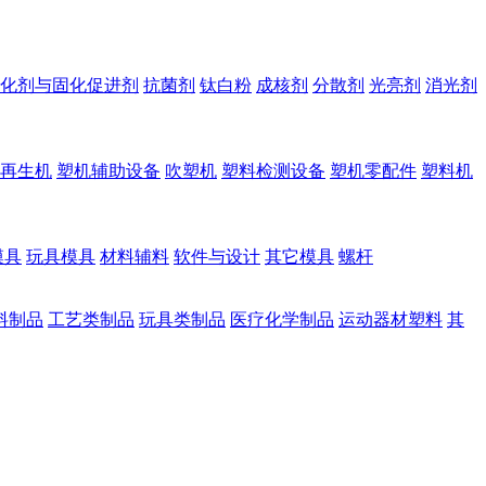
化剂与固化促进剂
抗菌剂
钛白粉
成核剂
分散剂
光亮剂
消光剂
再生机
塑机辅助设备
吹塑机
塑料检测设备
塑机零配件
塑料机
模具
玩具模具
材料辅料
软件与设计
其它模具
螺杆
料制品
工艺类制品
玩具类制品
医疗化学制品
运动器材塑料
其