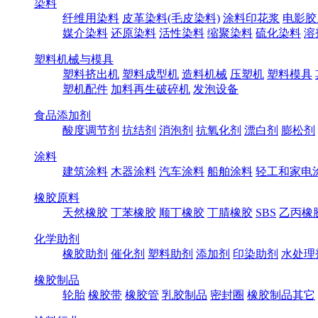
染料
纤维用染料
皮革染料(毛皮染料)
涂料印花浆
电影胶
媒介染料
还原染料
活性染料
缩聚染料
硫化染料
溶
塑料机械与模具
塑料挤出机
塑料成型机
造料机械
压塑机
塑料模具
塑机配件
加料再生破碎机
发泡设备
食品添加剂
酸度调节剂
抗结剂
消泡剂
抗氧化剂
漂白剂
膨松剂
涂料
建筑涂料
木器涂料
汽车涂料
船舶涂料
轻工和家电
橡胶原料
天然橡胶
丁苯橡胶
顺丁橡胶
丁腈橡胶
SBS
乙丙橡
化学助剂
橡胶助剂
催化剂
塑料助剂
添加剂
印染助剂
水处理
橡胶制品
轮胎
橡胶带
橡胶管
乳胶制品
密封圈
橡胶制品其它