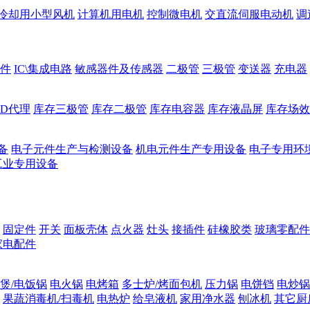
冷却用小型风机
计算机用电机
控制微电机
交直流伺服电动机
调
件
IC\集成电路
敏感器件及传感器
二极管
三极管
变送器
充电器
ED代理
库存三极管
库存二极管
库存电容器
库存液晶屏
库存场效
备
电子元件生产与检测设备
机电元件生产专用设备
电子专用环
工业专用设备
固定件
开关
面板壳体
点火器
灶头
接插件
硅橡胶类
玻璃零配件
家电配件
煲/电饭锅
电火锅
电烤箱
多士炉/烤面包机
压力锅
电饼铛
电炒锅
果蔬消毒机/扫毒机
电热炉
给皂液机
家用净水器
刨冰机
其它厨