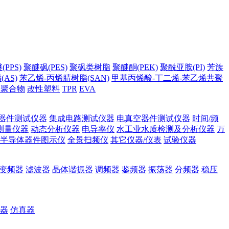
PPS)
聚醚砜(PES)
聚砜类树脂
聚醚酮(PEK)
聚酰亚胺(PI)
芳族
AS)
苯乙烯-丙烯腈树脂(SAN)
甲基丙烯酸-丁二烯-苯乙烯共聚
它聚合物
改性塑料
TPR
EVA
器件测试仪器
集成电路测试仪器
电真空器件测试仪器
时间/频
测量仪器
动态分析仪器
电导率仪
水工业水质检测及分析仪器
万
半导体器件图示仪
全景扫频仪
其它仪器/仪表
试验仪器
变频器
滤波器
晶体谐振器
调频器
鉴频器
振荡器
分频器
稳压
器
仿真器