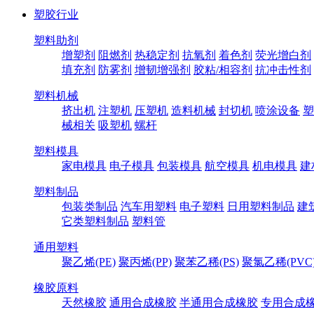
塑胶行业
塑料助剂
增塑剂
阻燃剂
热稳定剂
抗氧剂
着色剂
荧光增白剂
填充剂
防雾剂
增韧增强剂
胶粘/相容剂
抗冲击性剂
塑料机械
挤出机
注塑机
压塑机
造料机械
封切机
喷涂设备
塑
械相关
吸塑机
螺杆
塑料模具
家电模具
电子模具
包装模具
航空模具
机电模具
建
塑料制品
包装类制品
汽车用塑料
电子塑料
日用塑料制品
建
它类塑料制品
塑料管
通用塑料
聚乙烯(PE)
聚丙烯(PP)
聚苯乙稀(PS)
聚氯乙稀(PVC
橡胶原料
天然橡胶
通用合成橡胶
半通用合成橡胶
专用合成