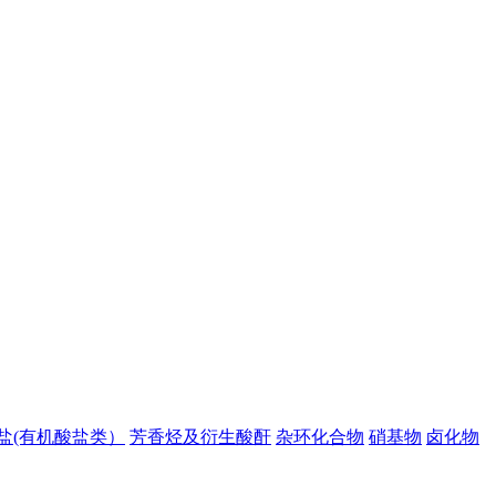
盐(有机酸盐类）
芳香烃及衍生酸酐
杂环化合物
硝基物
卤化物