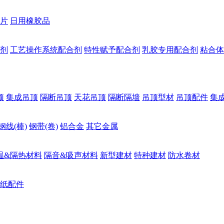
片
日用橡胶品
剂
工艺操作系统配合剂
特性赋予配合剂
乳胶专用配合剂
粘合体
顶
集成吊顶
隔断吊顶
天花吊顶
隔断隔墙
吊顶型材
吊顶配件
集
钢线(棒)
钢带(卷)
铝合金
其它金属
温&隔热材料
隔音&吸声材料
新型建材
特种建材
防水卷材
纸配件