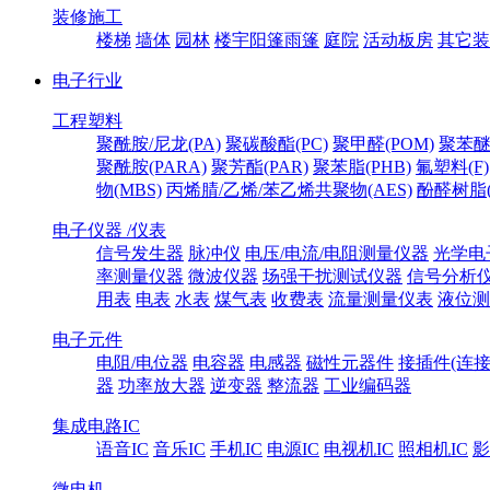
装修施工
楼梯
墙体
园林
楼宇阳篷雨篷
庭院
活动板房
其它装
电子行业
工程塑料
聚酰胺/尼龙(PA)
聚碳酸酯(PC)
聚甲醛(POM)
聚苯醚
聚酰胺(PARA)
聚芳酯(PAR)
聚苯脂(PHB)
氟塑料(F)
物(MBS)
丙烯腈/乙烯/苯乙烯共聚物(AES)
酚醛树脂(
电子仪器 /仪表
信号发生器
脉冲仪
电压/电流/电阻测量仪器
光学电
率测量仪器
微波仪器
场强干扰测试仪器
信号分析
用表
电表
水表
煤气表
收费表
流量测量仪表
液位测
电子元件
电阻/电位器
电容器
电感器
磁性元器件
接插件(连接
器
功率放大器
逆变器
整流器
工业编码器
集成电路IC
语音IC
音乐IC
手机IC
电源IC
电视机IC
照相机IC
影
微电机