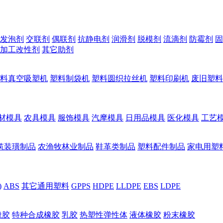
发泡剂
交联剂
偶联剂
抗静电剂
润滑剂
脱模剂
流滴剂
防霉剂
固
加工改性剂
其它助剂
料真空吸塑机
塑料制袋机
塑料圆织拉丝机
塑料印刷机
废旧塑料
材模具
农具模具
服饰模具
汽摩模具
日用品模具
医化模具
工艺
筑装璜制品
农渔牧林业制品
鞋革类制品
塑料配件制品
家电用塑
)
ABS
其它通用塑料
GPPS
HDPE
LLDPE
EBS
LDPE
橡胶
特种合成橡胶
乳胶
热塑性弹性体
液体橡胶
粉末橡胶