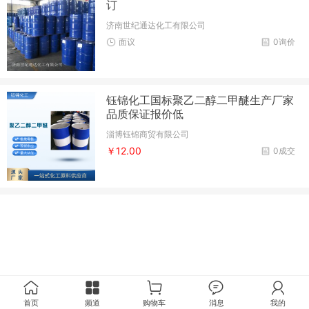
订
济南世纪通达化工有限公司
面议
0询价
钰锦化工国标聚乙二醇二甲醚生产厂家
品质保证报价低
淄博钰锦商贸有限公司
￥12.00
0成交
首页
频道
购物车
消息
我的