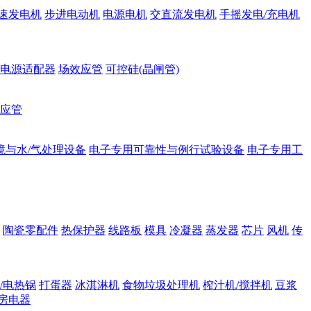
速发电机
步进电动机
电源电机
交直流发电机
手摇发电/充电机
电源适配器
场效应管
可控硅(晶闸管)
应管
境与水/气处理设备
电子专用可靠性与例行试验设备
电子专用工
陶瓷零配件
热保护器
线路板
模具
冷凝器
蒸发器
芯片
风机
传
/电热锅
打蛋器
冰淇淋机
食物垃圾处理机
榨汁机/搅拌机
豆浆
房电器