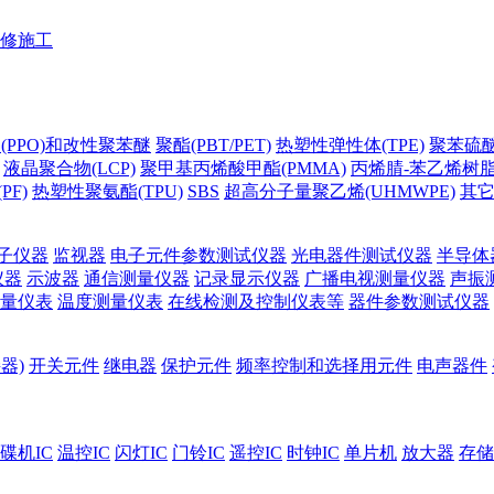
修施工
(PPO)和改性聚苯醚
聚酯(PBT/PET)
热塑性弹性体(TPE)
聚苯硫醚(
液晶聚合物(LCP)
聚甲基丙烯酸甲酯(PMMA)
丙烯腈-苯乙烯树脂(
PF)
热塑性聚氨酯(TPU)
SBS
超高分子量聚乙烯(UHMWPE)
其
子仪器
监视器
电子元件参数测试仪器
光电器件测试仪器
半导体
仪器
示波器
通信测量仪器
记录显示仪器
广播电视测量仪器
声振
量仪表
温度测量仪表
在线检测及控制仪表等
器件参数测试仪器
器)
开关元件
继电器
保护元件
频率控制和选择用元件
电声器件
碟机IC
温控IC
闪灯IC
门铃IC
遥控IC
时钟IC
单片机
放大器
存储