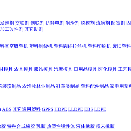
发泡剂
交联剂
偶联剂
抗静电剂
润滑剂
脱模剂
流滴剂
防霉剂
固
加工改性剂
其它助剂
料真空吸塑机
塑料制袋机
塑料圆织拉丝机
塑料印刷机
废旧塑料
材模具
农具模具
服饰模具
汽摩模具
日用品模具
医化模具
工艺
筑装璜制品
农渔牧林业制品
鞋革类制品
塑料配件制品
家电用塑
)
ABS
其它通用塑料
GPPS
HDPE
LLDPE
EBS
LDPE
橡胶
特种合成橡胶
乳胶
热塑性弹性体
液体橡胶
粉末橡胶