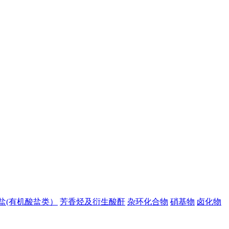
盐(有机酸盐类）
芳香烃及衍生酸酐
杂环化合物
硝基物
卤化物