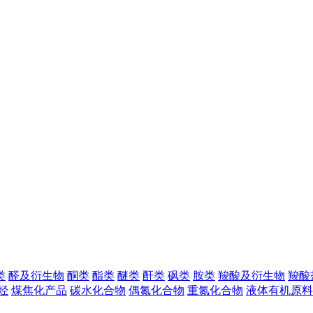
类
醛及衍生物
酮类
酯类
醚类
酐类
砜类
胺类
羧酸及衍生物
羧酸
烃
煤焦化产品
碳水化合物
偶氮化合物
重氮化合物
液体有机原料