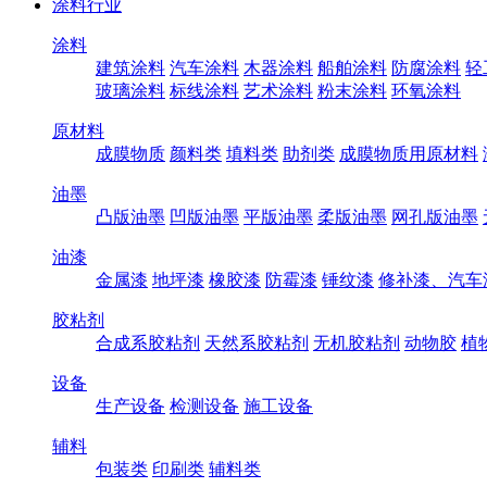
涂料行业
涂料
建筑涂料
汽车涂料
木器涂料
船舶涂料
防腐涂料
轻
玻璃涂料
标线涂料
艺术涂料
粉末涂料
环氧涂料
原材料
成膜物质
颜料类
填料类
助剂类
成膜物质用原材料
油墨
凸版油墨
凹版油墨
平版油墨
柔版油墨
网孔版油墨
油漆
金属漆
地坪漆
橡胶漆
防霉漆
锤纹漆
修补漆、汽车
胶粘剂
合成系胶粘剂
天然系胶粘剂
无机胶粘剂
动物胶
植
设备
生产设备
检测设备
施工设备
辅料
包装类
印刷类
辅料类