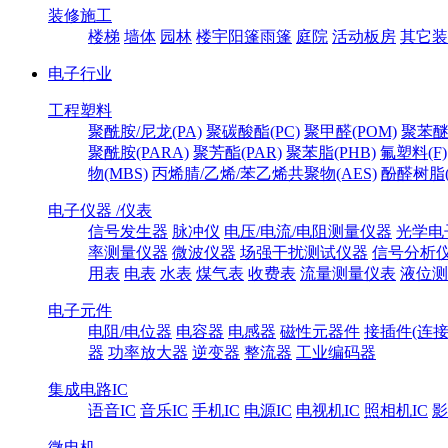
装修施工
楼梯
墙体
园林
楼宇阳篷雨篷
庭院
活动板房
其它装
电子行业
工程塑料
聚酰胺/尼龙(PA)
聚碳酸酯(PC)
聚甲醛(POM)
聚苯醚
聚酰胺(PARA)
聚芳酯(PAR)
聚苯脂(PHB)
氟塑料(F)
物(MBS)
丙烯腈/乙烯/苯乙烯共聚物(AES)
酚醛树脂(
电子仪器 /仪表
信号发生器
脉冲仪
电压/电流/电阻测量仪器
光学电
率测量仪器
微波仪器
场强干扰测试仪器
信号分析
用表
电表
水表
煤气表
收费表
流量测量仪表
液位测
电子元件
电阻/电位器
电容器
电感器
磁性元器件
接插件(连接
器
功率放大器
逆变器
整流器
工业编码器
集成电路IC
语音IC
音乐IC
手机IC
电源IC
电视机IC
照相机IC
影
微电机