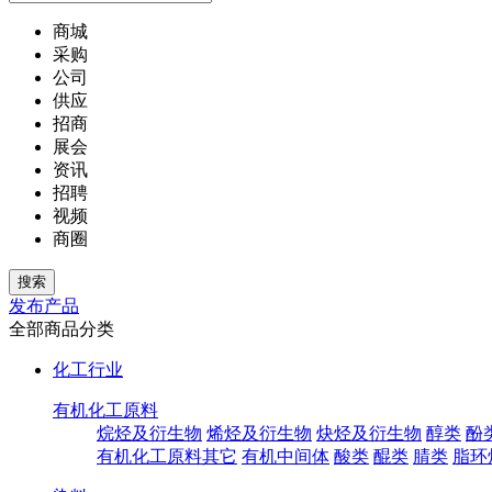
商城
采购
公司
供应
招商
展会
资讯
招聘
视频
商圈
发布产品
全部商品分类
化工行业
有机化工原料
烷烃及衍生物
烯烃及衍生物
炔烃及衍生物
醇类
酚
有机化工原料其它
有机中间体
酸类
醌类
腈类
脂环