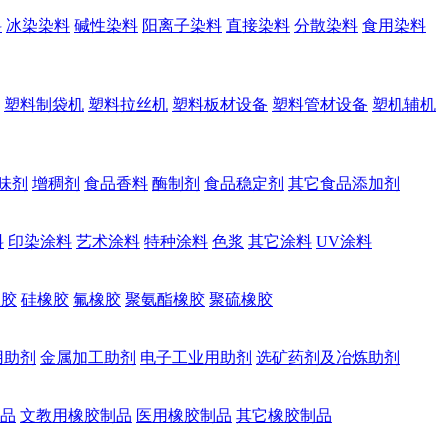
料
冰染染料
碱性染料
阳离子染料
直接染料
分散染料
食用染料
塑料制袋机
塑料拉丝机
塑料板材设备
塑料管材设备
塑机辅机
味剂
增稠剂
食品香料
酶制剂
食品稳定剂
其它食品添加剂
料
印染涂料
艺术涂料
特种涂料
色浆
其它涂料
UV涂料
橡胶
硅橡胶
氟橡胶
聚氨酯橡胶
聚硫橡胶
用助剂
金属加工助剂
电子工业用助剂
选矿药剂及冶炼助剂
品
文教用橡胶制品
医用橡胶制品
其它橡胶制品