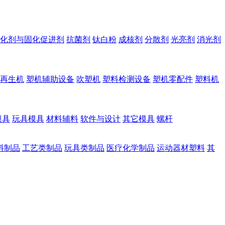
化剂与固化促进剂
抗菌剂
钛白粉
成核剂
分散剂
光亮剂
消光剂
再生机
塑机辅助设备
吹塑机
塑料检测设备
塑机零配件
塑料机
模具
玩具模具
材料辅料
软件与设计
其它模具
螺杆
料制品
工艺类制品
玩具类制品
医疗化学制品
运动器材塑料
其