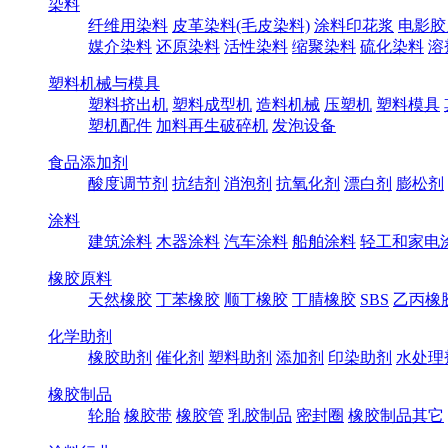
染料
纤维用染料
皮革染料(毛皮染料)
涂料印花浆
电影胶
媒介染料
还原染料
活性染料
缩聚染料
硫化染料
溶
塑料机械与模具
塑料挤出机
塑料成型机
造料机械
压塑机
塑料模具
塑机配件
加料再生破碎机
发泡设备
食品添加剂
酸度调节剂
抗结剂
消泡剂
抗氧化剂
漂白剂
膨松剂
涂料
建筑涂料
木器涂料
汽车涂料
船舶涂料
轻工和家电
橡胶原料
天然橡胶
丁苯橡胶
顺丁橡胶
丁腈橡胶
SBS
乙丙橡
化学助剂
橡胶助剂
催化剂
塑料助剂
添加剂
印染助剂
水处理
橡胶制品
轮胎
橡胶带
橡胶管
乳胶制品
密封圈
橡胶制品其它