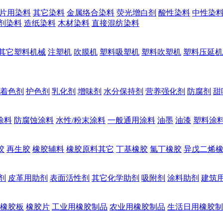
片用染料
其它染料
金属络合染料
荧光增白剂
酸性染料
中性染
剂染料
造纸染料
木材染料
直接混纺染料
其它塑料机械
注塑机
吹膜机
塑料吸塑机
塑料吹塑机
塑料压延机
着色剂
护色剂
乳化剂
增味剂
水分保持剂
营养强化剂
防腐剂
甜
涂料
防腐蚀涂料
水性/粉末涂料
一般通用涂料
油墨
油漆
塑料涂
胶
再生胶
橡胶辅料
橡胶原料其它
丁基橡胶
氯丁橡胶
异戊二烯
剂
皮革用助剂
表面活性剂
其它化学助剂
吸附剂
涂料助剂
建筑
橡胶板
橡胶片
工业用橡胶制品
农业用橡胶制品
生活日用橡胶制