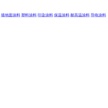
墙地面涂料
塑料涂料
印染涂料
保温涂料
耐高温涂料
导电涂料