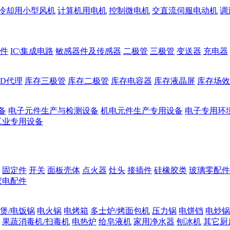
冷却用小型风机
计算机用电机
控制微电机
交直流伺服电动机
调
件
IC\集成电路
敏感器件及传感器
二极管
三极管
变送器
充电器
ED代理
库存三极管
库存二极管
库存电容器
库存液晶屏
库存场效
备
电子元件生产与检测设备
机电元件生产专用设备
电子专用环
工业专用设备
固定件
开关
面板壳体
点火器
灶头
接插件
硅橡胶类
玻璃零配件
家电配件
煲/电饭锅
电火锅
电烤箱
多士炉/烤面包机
压力锅
电饼铛
电炒锅
果蔬消毒机/扫毒机
电热炉
给皂液机
家用净水器
刨冰机
其它厨