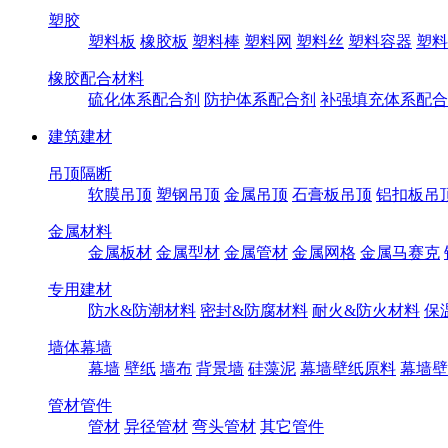
塑胶
塑料板
橡胶板
塑料棒
塑料网
塑料丝
塑料容器
塑料
橡胶配合材料
硫化体系配合剂
防护体系配合剂
补强填充体系配合
建筑建材
吊顶隔断
软膜吊顶
塑钢吊顶
金属吊顶
石膏板吊顶
铝扣板吊
金属材料
金属板材
金属型材
金属管材
金属网格
金属马赛克
专用建材
防水&防潮材料
密封&防腐材料
耐火&防火材料
保
墙体幕墙
幕墙
壁纸
墙布
背景墙
硅藻泥
幕墙壁纸原料
幕墙壁
管材管件
管材
异径管材
弯头管材
其它管件