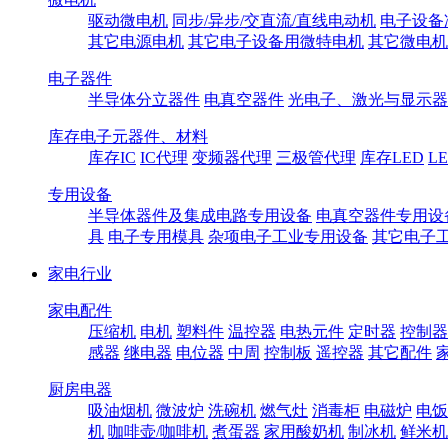
驱动微电机
同步/异步/交直流/直线电动机
电子设备
其它电源电机
其它电子设备用微特电机
其它微电机
电子器件
半导体分立器件
电真空器件
光电子、激光与显示器
库存电子元器件、材料
库存IC
IC代理
变频器代理
三极管代理
库存LED
L
专用设备
半导体器件及集成电路专用设备
电真空器件专用设
具
电子专用模具
杂项电子工业专用设备
其它电子
家电行业
家电配件
压缩机
电机
塑料件
温控器
电热元件
定时器
控制器
感器
继电器
电位器
中周
控制板
遥控器
其它配件
厨房电器
吸油烟机
微波炉
洗碗机
燃气灶
消毒柜
电磁炉
电饭
机
咖啡壶/咖啡机
煮蛋器
家用酸奶机
制冰机
鲜米机