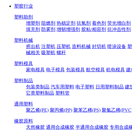
塑胶行业
塑料助剂
增塑剂
阻燃剂
热稳定剂
抗氧剂
着色剂
荧光增白剂
填充剂
防雾剂
增韧增强剂
胶粘/相容剂
抗冲击性剂
塑料机械
挤出机
注塑机
压塑机
造料机械
封切机
喷涂设备
塑
械相关
吸塑机
螺杆
塑料模具
家电模具
电子模具
包装模具
航空模具
机电模具
建
塑料制品
包装类制品
汽车用塑料
电子塑料
日用塑料制品
建
它类塑料制品
塑料管
通用塑料
聚乙烯(PE)
聚丙烯(PP)
聚苯乙稀(PS)
聚氯乙稀(PVC
橡胶原料
天然橡胶
通用合成橡胶
半通用合成橡胶
专用合成