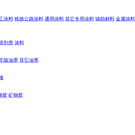
工涂料
铁路公路涂料
通用涂料
其它专用涂料
辅助材料
金属涂料
溶剂类
涂料
无版油墨
其它油墨
漆
物胶
矿物胶