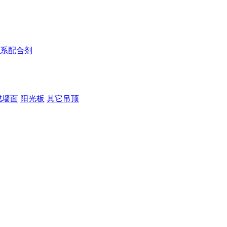
系配合剂
成墙面
阳光板
其它吊顶