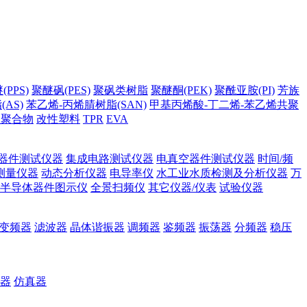
PPS)
聚醚砜(PES)
聚砜类树脂
聚醚酮(PEK)
聚酰亚胺(PI)
芳族
AS)
苯乙烯-丙烯腈树脂(SAN)
甲基丙烯酸-丁二烯-苯乙烯共聚
它聚合物
改性塑料
TPR
EVA
器件测试仪器
集成电路测试仪器
电真空器件测试仪器
时间/频
测量仪器
动态分析仪器
电导率仪
水工业水质检测及分析仪器
万
半导体器件图示仪
全景扫频仪
其它仪器/仪表
试验仪器
变频器
滤波器
晶体谐振器
调频器
鉴频器
振荡器
分频器
稳压
器
仿真器