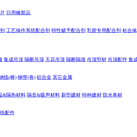
片
日用橡胶品
剂
工艺操作系统配合剂
特性赋予配合剂
乳胶专用配合剂
粘合体
顶
集成吊顶
隔断吊顶
天花吊顶
隔断隔墙
吊顶型材
吊顶配件
集
钢线(棒)
钢带(卷)
铝合金
其它金属
温&隔热材料
隔音&吸声材料
新型建材
特种建材
防水卷材
纸配件