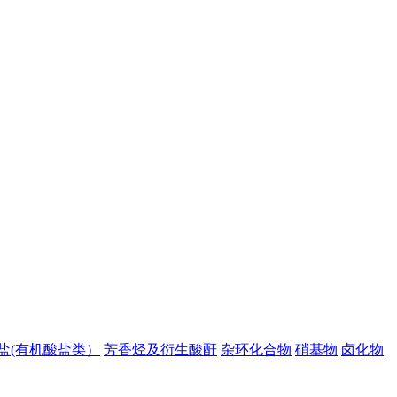
盐(有机酸盐类）
芳香烃及衍生酸酐
杂环化合物
硝基物
卤化物