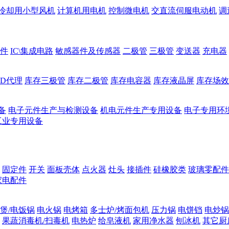
冷却用小型风机
计算机用电机
控制微电机
交直流伺服电动机
调
件
IC\集成电路
敏感器件及传感器
二极管
三极管
变送器
充电器
ED代理
库存三极管
库存二极管
库存电容器
库存液晶屏
库存场效
备
电子元件生产与检测设备
机电元件生产专用设备
电子专用环
工业专用设备
固定件
开关
面板壳体
点火器
灶头
接插件
硅橡胶类
玻璃零配件
家电配件
煲/电饭锅
电火锅
电烤箱
多士炉/烤面包机
压力锅
电饼铛
电炒锅
果蔬消毒机/扫毒机
电热炉
给皂液机
家用净水器
刨冰机
其它厨