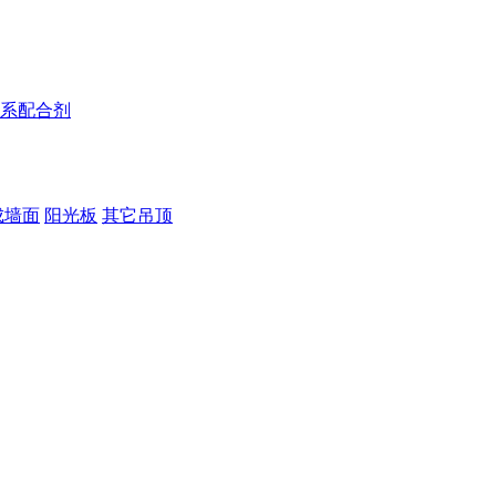
系配合剂
成墙面
阳光板
其它吊顶