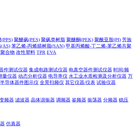
PPS)
聚醚砜(PES)
聚砜类树脂
聚醚酮(PEK)
聚酰亚胺(PI)
芳族
AS)
苯乙烯-丙烯腈树脂(SAN)
甲基丙烯酸-丁二烯-苯乙烯共聚
它聚合物
改性塑料
TPR
EVA
器件测试仪器
集成电路测试仪器
电真空器件测试仪器
时间/频
测量仪器
动态分析仪器
电导率仪
水工业水质检测及分析仪器
万
半导体器件图示仪
全景扫频仪
其它仪器/仪表
试验仪器
变频器
滤波器
晶体谐振器
调频器
鉴频器
振荡器
分频器
稳压
器
仿真器