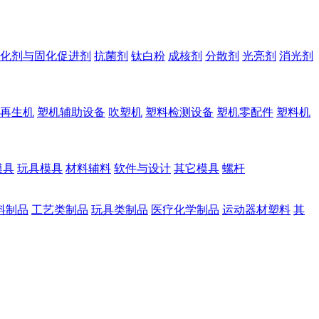
化剂与固化促进剂
抗菌剂
钛白粉
成核剂
分散剂
光亮剂
消光剂
再生机
塑机辅助设备
吹塑机
塑料检测设备
塑机零配件
塑料机
模具
玩具模具
材料辅料
软件与设计
其它模具
螺杆
料制品
工艺类制品
玩具类制品
医疗化学制品
运动器材塑料
其