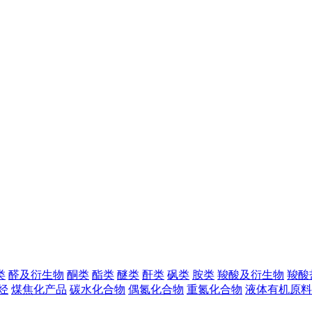
类
醛及衍生物
酮类
酯类
醚类
酐类
砜类
胺类
羧酸及衍生物
羧酸
烃
煤焦化产品
碳水化合物
偶氮化合物
重氮化合物
液体有机原料