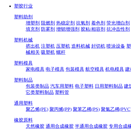
塑胶行业
塑料助剂
增塑剂
阻燃剂
热稳定剂
抗氧剂
着色剂
荧光增白剂
填充剂
防雾剂
增韧增强剂
胶粘/相容剂
抗冲击性剂
塑料机械
挤出机
注塑机
压塑机
造料机械
封切机
喷涂设备
塑
械相关
吸塑机
螺杆
塑料模具
家电模具
电子模具
包装模具
航空模具
机电模具
建
塑料制品
包装类制品
汽车用塑料
电子塑料
日用塑料制品
建
它类塑料制品
塑料管
通用塑料
聚乙烯(PE)
聚丙烯(PP)
聚苯乙稀(PS)
聚氯乙稀(PVC
橡胶原料
天然橡胶
通用合成橡胶
半通用合成橡胶
专用合成