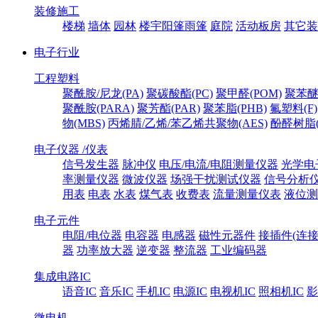
装修施工
楼梯
墙体
园林
楼宇阳篷雨篷
庭院
活动板房
其它装
电子行业
工程塑料
聚酰胺/尼龙(PA)
聚碳酸酯(PC)
聚甲醛(POM)
聚苯醚
聚酰胺(PARA)
聚芳酯(PAR)
聚苯脂(PHB)
氟塑料(F)
物(MBS)
丙烯腈/乙烯/苯乙烯共聚物(AES)
酚醛树脂(
电子仪器 /仪表
信号发生器
脉冲仪
电压/电流/电阻测量仪器
光学电
率测量仪器
微波仪器
场强干扰测试仪器
信号分析
用表
电表
水表
煤气表
收费表
流量测量仪表
液位测
电子元件
电阻/电位器
电容器
电感器
磁性元器件
接插件(连接
器
功率放大器
逆变器
整流器
工业编码器
集成电路IC
语音IC
音乐IC
手机IC
电源IC
电视机IC
照相机IC
影
微电机