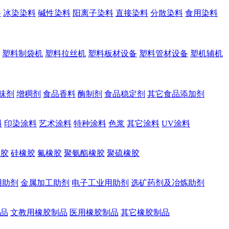
料
冰染染料
碱性染料
阳离子染料
直接染料
分散染料
食用染料
塑料制袋机
塑料拉丝机
塑料板材设备
塑料管材设备
塑机辅机
味剂
增稠剂
食品香料
酶制剂
食品稳定剂
其它食品添加剂
料
印染涂料
艺术涂料
特种涂料
色浆
其它涂料
UV涂料
橡胶
硅橡胶
氟橡胶
聚氨酯橡胶
聚硫橡胶
用助剂
金属加工助剂
电子工业用助剂
选矿药剂及冶炼助剂
品
文教用橡胶制品
医用橡胶制品
其它橡胶制品