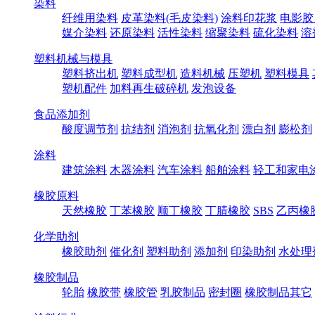
染料
纤维用染料
皮革染料(毛皮染料)
涂料印花浆
电影胶
媒介染料
还原染料
活性染料
缩聚染料
硫化染料
溶
塑料机械与模具
塑料挤出机
塑料成型机
造料机械
压塑机
塑料模具
塑机配件
加料再生破碎机
发泡设备
食品添加剂
酸度调节剂
抗结剂
消泡剂
抗氧化剂
漂白剂
膨松剂
涂料
建筑涂料
木器涂料
汽车涂料
船舶涂料
轻工和家电
橡胶原料
天然橡胶
丁苯橡胶
顺丁橡胶
丁腈橡胶
SBS
乙丙橡
化学助剂
橡胶助剂
催化剂
塑料助剂
添加剂
印染助剂
水处理
橡胶制品
轮胎
橡胶带
橡胶管
乳胶制品
密封圈
橡胶制品其它