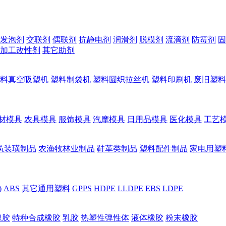
发泡剂
交联剂
偶联剂
抗静电剂
润滑剂
脱模剂
流滴剂
防霉剂
固
加工改性剂
其它助剂
料真空吸塑机
塑料制袋机
塑料圆织拉丝机
塑料印刷机
废旧塑料
材模具
农具模具
服饰模具
汽摩模具
日用品模具
医化模具
工艺
筑装璜制品
农渔牧林业制品
鞋革类制品
塑料配件制品
家电用塑
)
ABS
其它通用塑料
GPPS
HDPE
LLDPE
EBS
LDPE
橡胶
特种合成橡胶
乳胶
热塑性弹性体
液体橡胶
粉末橡胶