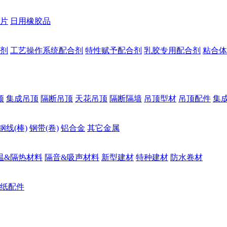
片
日用橡胶品
剂
工艺操作系统配合剂
特性赋予配合剂
乳胶专用配合剂
粘合体
顶
集成吊顶
隔断吊顶
天花吊顶
隔断隔墙
吊顶型材
吊顶配件
集
钢线(棒)
钢带(卷)
铝合金
其它金属
温&隔热材料
隔音&吸声材料
新型建材
特种建材
防水卷材
纸配件