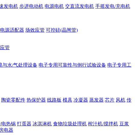
速发电机
步进电动机
电源电机
交直流发电机
手摇发电/充电机
电源适配器
场效应管
可控硅(晶闸管)
应管
境与水/气处理设备
电子专用可靠性与例行试验设备
电子专用工
陶瓷零配件
热保护器
线路板
模具
冷凝器
蒸发器
芯片
风机
传
/电热锅
打蛋器
冰淇淋机
食物垃圾处理机
榨汁机/搅拌机
豆浆
房电器