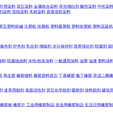
片用染料
其它染料
金属络合染料
荧光增白剂
酸性染料
中性染
剂染料
造纸染料
木材染料
直接混纺染料
其它塑料机械
注塑机
吹膜机
塑料吸塑机
塑料吹塑机
塑料压延机
着色剂
护色剂
乳化剂
增味剂
水分保持剂
营养强化剂
防腐剂
甜
涂料
防腐蚀涂料
水性/粉末涂料
一般通用涂料
油墨
油漆
塑料涂
胶
再生胶
橡胶辅料
橡胶原料其它
丁基橡胶
氯丁橡胶
异戊二烯
剂
皮革用助剂
表面活性剂
其它化学助剂
吸附剂
涂料助剂
建筑
橡胶板
橡胶片
工业用橡胶制品
农业用橡胶制品
生活日用橡胶制