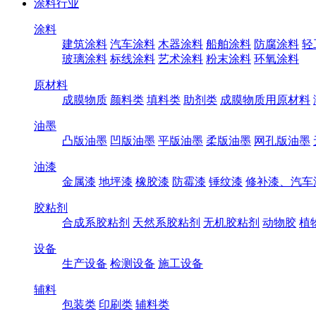
涂料行业
涂料
建筑涂料
汽车涂料
木器涂料
船舶涂料
防腐涂料
轻
玻璃涂料
标线涂料
艺术涂料
粉末涂料
环氧涂料
原材料
成膜物质
颜料类
填料类
助剂类
成膜物质用原材料
油墨
凸版油墨
凹版油墨
平版油墨
柔版油墨
网孔版油墨
油漆
金属漆
地坪漆
橡胶漆
防霉漆
锤纹漆
修补漆、汽车
胶粘剂
合成系胶粘剂
天然系胶粘剂
无机胶粘剂
动物胶
植
设备
生产设备
检测设备
施工设备
辅料
包装类
印刷类
辅料类