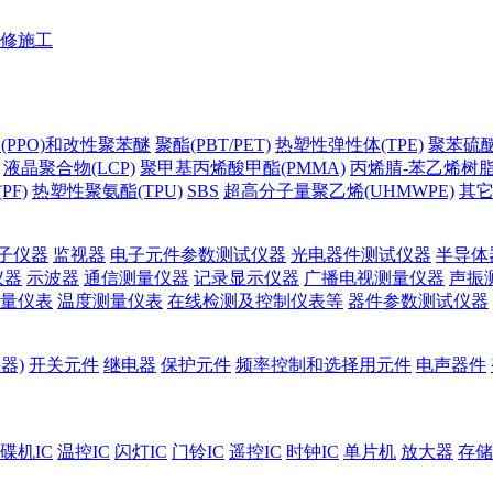
修施工
(PPO)和改性聚苯醚
聚酯(PBT/PET)
热塑性弹性体(TPE)
聚苯硫醚(
液晶聚合物(LCP)
聚甲基丙烯酸甲酯(PMMA)
丙烯腈-苯乙烯树脂(
PF)
热塑性聚氨酯(TPU)
SBS
超高分子量聚乙烯(UHMWPE)
其
子仪器
监视器
电子元件参数测试仪器
光电器件测试仪器
半导体
仪器
示波器
通信测量仪器
记录显示仪器
广播电视测量仪器
声振
量仪表
温度测量仪表
在线检测及控制仪表等
器件参数测试仪器
器)
开关元件
继电器
保护元件
频率控制和选择用元件
电声器件
碟机IC
温控IC
闪灯IC
门铃IC
遥控IC
时钟IC
单片机
放大器
存储