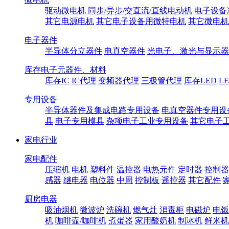
驱动微电机
同步/异步/交直流/直线电动机
电子设备
其它电源电机
其它电子设备用微特电机
其它微电机
电子器件
半导体分立器件
电真空器件
光电子、激光与显示器
库存电子元器件、材料
库存IC
IC代理
变频器代理
三极管代理
库存LED
L
专用设备
半导体器件及集成电路专用设备
电真空器件专用设
具
电子专用模具
杂项电子工业专用设备
其它电子
家电行业
家电配件
压缩机
电机
塑料件
温控器
电热元件
定时器
控制器
感器
继电器
电位器
中周
控制板
遥控器
其它配件
厨房电器
吸油烟机
微波炉
洗碗机
燃气灶
消毒柜
电磁炉
电饭
机
咖啡壶/咖啡机
煮蛋器
家用酸奶机
制冰机
鲜米机