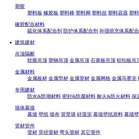
塑胶
塑料板
橡胶板
塑料棒
塑料网
塑料丝
塑料容器
塑料
橡胶配合材料
硫化体系配合剂
防护体系配合剂
补强填充体系配合
建筑建材
吊顶隔断
软膜吊顶
塑钢吊顶
金属吊顶
石膏板吊顶
铝扣板吊
金属材料
金属板材
金属型材
金属管材
金属网格
金属马赛克
专用建材
防水&防潮材料
密封&防腐材料
耐火&防火材料
保
墙体幕墙
幕墙
壁纸
墙布
背景墙
硅藻泥
幕墙壁纸原料
幕墙壁
管材管件
管材
异径管材
弯头管材
其它管件