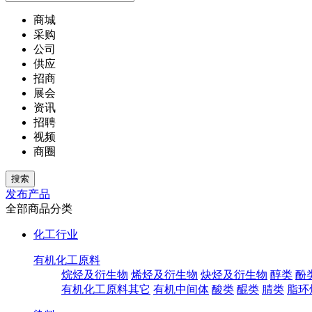
商城
采购
公司
供应
招商
展会
资讯
招聘
视频
商圈
发布产品
全部商品分类
化工行业
有机化工原料
烷烃及衍生物
烯烃及衍生物
炔烃及衍生物
醇类
酚
有机化工原料其它
有机中间体
酸类
醌类
腈类
脂环