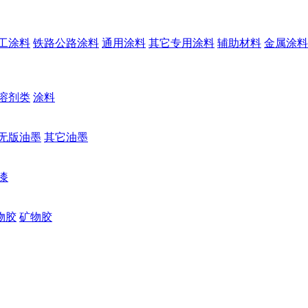
工涂料
铁路公路涂料
通用涂料
其它专用涂料
辅助材料
金属涂料
溶剂类
涂料
无版油墨
其它油墨
漆
物胶
矿物胶