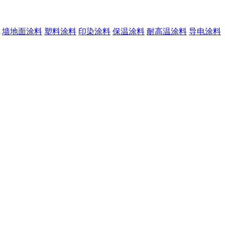
墙地面涂料
塑料涂料
印染涂料
保温涂料
耐高温涂料
导电涂料