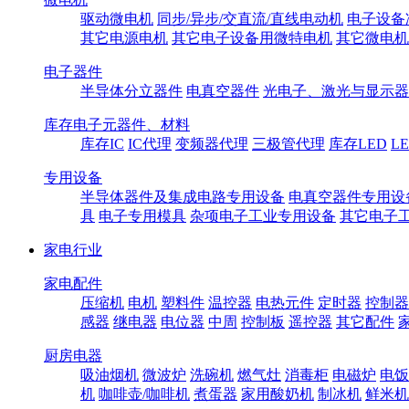
驱动微电机
同步/异步/交直流/直线电动机
电子设备
其它电源电机
其它电子设备用微特电机
其它微电机
电子器件
半导体分立器件
电真空器件
光电子、激光与显示器
库存电子元器件、材料
库存IC
IC代理
变频器代理
三极管代理
库存LED
L
专用设备
半导体器件及集成电路专用设备
电真空器件专用设
具
电子专用模具
杂项电子工业专用设备
其它电子
家电行业
家电配件
压缩机
电机
塑料件
温控器
电热元件
定时器
控制器
感器
继电器
电位器
中周
控制板
遥控器
其它配件
厨房电器
吸油烟机
微波炉
洗碗机
燃气灶
消毒柜
电磁炉
电饭
机
咖啡壶/咖啡机
煮蛋器
家用酸奶机
制冰机
鲜米机