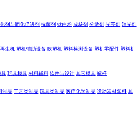
化剂与固化促进剂
抗菌剂
钛白粉
成核剂
分散剂
光亮剂
消光剂
再生机
塑机辅助设备
吹塑机
塑料检测设备
塑机零配件
塑料机
模具
玩具模具
材料辅料
软件与设计
其它模具
螺杆
料制品
工艺类制品
玩具类制品
医疗化学制品
运动器材塑料
其