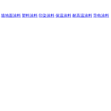
墙地面涂料
塑料涂料
印染涂料
保温涂料
耐高温涂料
导电涂料