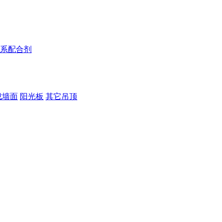
系配合剂
成墙面
阳光板
其它吊顶