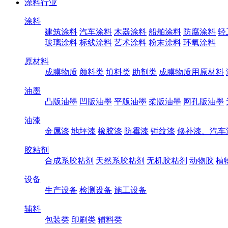
涂料行业
涂料
建筑涂料
汽车涂料
木器涂料
船舶涂料
防腐涂料
轻
玻璃涂料
标线涂料
艺术涂料
粉末涂料
环氧涂料
原材料
成膜物质
颜料类
填料类
助剂类
成膜物质用原材料
油墨
凸版油墨
凹版油墨
平版油墨
柔版油墨
网孔版油墨
油漆
金属漆
地坪漆
橡胶漆
防霉漆
锤纹漆
修补漆、汽车
胶粘剂
合成系胶粘剂
天然系胶粘剂
无机胶粘剂
动物胶
植
设备
生产设备
检测设备
施工设备
辅料
包装类
印刷类
辅料类