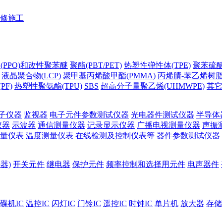
修施工
(PPO)和改性聚苯醚
聚酯(PBT/PET)
热塑性弹性体(TPE)
聚苯硫醚(
液晶聚合物(LCP)
聚甲基丙烯酸甲酯(PMMA)
丙烯腈-苯乙烯树脂(
PF)
热塑性聚氨酯(TPU)
SBS
超高分子量聚乙烯(UHMWPE)
其
子仪器
监视器
电子元件参数测试仪器
光电器件测试仪器
半导体
仪器
示波器
通信测量仪器
记录显示仪器
广播电视测量仪器
声振
量仪表
温度测量仪表
在线检测及控制仪表等
器件参数测试仪器
器)
开关元件
继电器
保护元件
频率控制和选择用元件
电声器件
碟机IC
温控IC
闪灯IC
门铃IC
遥控IC
时钟IC
单片机
放大器
存储