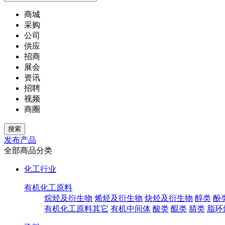
商城
采购
公司
供应
招商
展会
资讯
招聘
视频
商圈
发布产品
全部商品分类
化工行业
有机化工原料
烷烃及衍生物
烯烃及衍生物
炔烃及衍生物
醇类
酚
有机化工原料其它
有机中间体
酸类
醌类
腈类
脂环