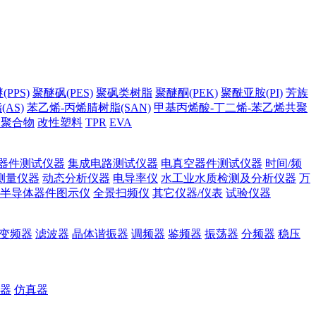
PPS)
聚醚砜(PES)
聚砜类树脂
聚醚酮(PEK)
聚酰亚胺(PI)
芳族
AS)
苯乙烯-丙烯腈树脂(SAN)
甲基丙烯酸-丁二烯-苯乙烯共聚
它聚合物
改性塑料
TPR
EVA
器件测试仪器
集成电路测试仪器
电真空器件测试仪器
时间/频
测量仪器
动态分析仪器
电导率仪
水工业水质检测及分析仪器
万
半导体器件图示仪
全景扫频仪
其它仪器/仪表
试验仪器
变频器
滤波器
晶体谐振器
调频器
鉴频器
振荡器
分频器
稳压
器
仿真器