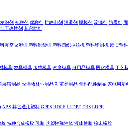
发泡剂
交联剂
偶联剂
抗静电剂
润滑剂
脱模剂
流滴剂
防霉剂
固
加工改性剂
其它助剂
料真空吸塑机
塑料制袋机
塑料圆织拉丝机
塑料印刷机
废旧塑料
材模具
农具模具
服饰模具
汽摩模具
日用品模具
医化模具
工艺
筑装璜制品
农渔牧林业制品
鞋革类制品
塑料配件制品
家电用塑
)
ABS
其它通用塑料
GPPS
HDPE
LLDPE
EBS
LDPE
橡胶
特种合成橡胶
乳胶
热塑性弹性体
液体橡胶
粉末橡胶