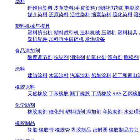
染料
纤维用染料
皮革染料(毛皮染料)
涂料印花浆
电影胶
媒介染料
还原染料
活性染料
缩聚染料
硫化染料
溶
塑料机械与模具
塑料挤出机
塑料成型机
造料机械
压塑机
塑料模具
塑机配件
加料再生破碎机
发泡设备
食品添加剂
酸度调节剂
抗结剂
消泡剂
抗氧化剂
漂白剂
膨松剂
涂料
建筑涂料
木器涂料
汽车涂料
船舶涂料
轻工和家电
橡胶原料
天然橡胶
丁苯橡胶
顺丁橡胶
丁腈橡胶
SBS
乙丙橡
化学助剂
橡胶助剂
催化剂
塑料助剂
添加剂
印染助剂
水处理
橡胶制品
轮胎
橡胶带
橡胶管
乳胶制品
密封圈
橡胶制品其它