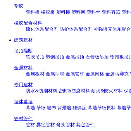
塑胶
塑料板
橡胶板
塑料棒
塑料网
塑料丝
塑料容器
塑料
橡胶配合材料
硫化体系配合剂
防护体系配合剂
补强填充体系配合
建筑建材
吊顶隔断
软膜吊顶
塑钢吊顶
金属吊顶
石膏板吊顶
铝扣板吊
金属材料
金属板材
金属型材
金属管材
金属网格
金属马赛克
专用建材
防水&防潮材料
密封&防腐材料
耐火&防火材料
保
墙体幕墙
幕墙
壁纸
墙布
背景墙
硅藻泥
幕墙壁纸原料
幕墙壁
管材管件
管材
异径管材
弯头管材
其它管件