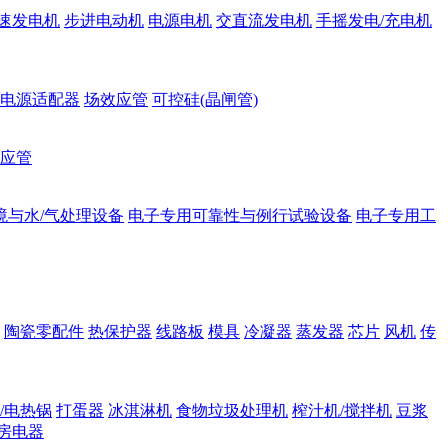
速发电机
步进电动机
电源电机
交直流发电机
手摇发电/充电机
电源适配器
场效应管
可控硅(晶闸管)
应管
境与水/气处理设备
电子专用可靠性与例行试验设备
电子专用工
陶瓷零配件
热保护器
线路板
模具
冷凝器
蒸发器
芯片
风机
传
/电热锅
打蛋器
冰淇淋机
食物垃圾处理机
榨汁机/搅拌机
豆浆
房电器