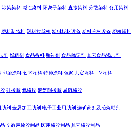
料
冰染染料
碱性染料
阳离子染料
直接染料
分散染料
食用染料
塑料制袋机
塑料拉丝机
塑料板材设备
塑料管材设备
塑机辅机
味剂
增稠剂
食品香料
酶制剂
食品稳定剂
其它食品添加剂
料
印染涂料
艺术涂料
特种涂料
色浆
其它涂料
UV涂料
橡胶
硅橡胶
氟橡胶
聚氨酯橡胶
聚硫橡胶
用助剂
金属加工助剂
电子工业用助剂
选矿药剂及冶炼助剂
品
文教用橡胶制品
医用橡胶制品
其它橡胶制品