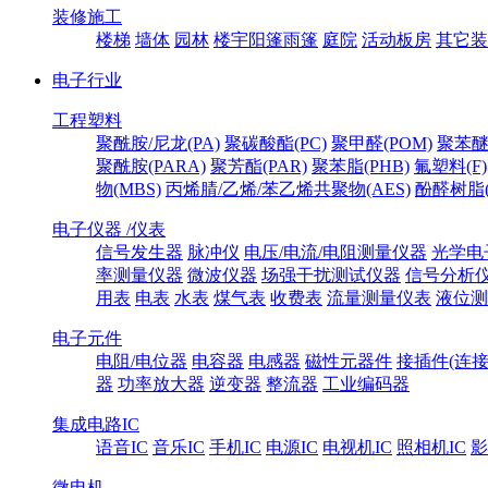
装修施工
楼梯
墙体
园林
楼宇阳篷雨篷
庭院
活动板房
其它装
电子行业
工程塑料
聚酰胺/尼龙(PA)
聚碳酸酯(PC)
聚甲醛(POM)
聚苯醚
聚酰胺(PARA)
聚芳酯(PAR)
聚苯脂(PHB)
氟塑料(F)
物(MBS)
丙烯腈/乙烯/苯乙烯共聚物(AES)
酚醛树脂(
电子仪器 /仪表
信号发生器
脉冲仪
电压/电流/电阻测量仪器
光学电
率测量仪器
微波仪器
场强干扰测试仪器
信号分析
用表
电表
水表
煤气表
收费表
流量测量仪表
液位测
电子元件
电阻/电位器
电容器
电感器
磁性元器件
接插件(连接
器
功率放大器
逆变器
整流器
工业编码器
集成电路IC
语音IC
音乐IC
手机IC
电源IC
电视机IC
照相机IC
影
微电机