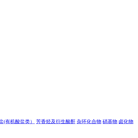
盐(有机酸盐类）
芳香烃及衍生酸酐
杂环化合物
硝基物
卤化物