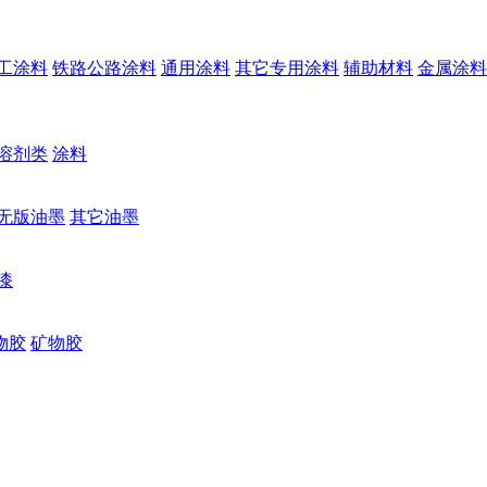
工涂料
铁路公路涂料
通用涂料
其它专用涂料
辅助材料
金属涂料
溶剂类
涂料
无版油墨
其它油墨
漆
物胶
矿物胶