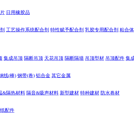
片
日用橡胶品
剂
工艺操作系统配合剂
特性赋予配合剂
乳胶专用配合剂
粘合体
顶
集成吊顶
隔断吊顶
天花吊顶
隔断隔墙
吊顶型材
吊顶配件
集
钢线(棒)
钢带(卷)
铝合金
其它金属
温&隔热材料
隔音&吸声材料
新型建材
特种建材
防水卷材
纸配件