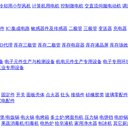
冷却用小型风机
计算机用电机
控制微电机
交直流伺服电动机
调
件
IC\集成电路
敏感器件及传感器
二极管
三极管
变送器
充电器
ED代理
库存三极管
库存二极管
库存电容器
库存液晶屏
库存场效
备
电子元件生产与检测设备
机电元件生产专用设备
电子专用环
工业专用设备
固定件
开关
面板壳体
点火器
灶头
接插件
硅橡胶类
玻璃零配件
家电配件
煲/电饭锅
电火锅
电烤箱
多士炉/烤面包机
压力锅
电饼铛
电炒锅
果蔬消毒机/扫毒机
电热炉
给皂液机
家用净水器
刨冰机
其它厨