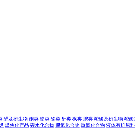
类
醛及衍生物
酮类
酯类
醚类
酐类
砜类
胺类
羧酸及衍生物
羧酸
烃
煤焦化产品
碳水化合物
偶氮化合物
重氮化合物
液体有机原料