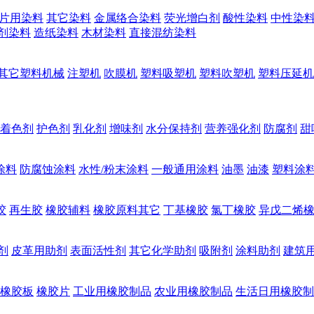
片用染料
其它染料
金属络合染料
荧光增白剂
酸性染料
中性染
剂染料
造纸染料
木材染料
直接混纺染料
其它塑料机械
注塑机
吹膜机
塑料吸塑机
塑料吹塑机
塑料压延机
着色剂
护色剂
乳化剂
增味剂
水分保持剂
营养强化剂
防腐剂
甜
涂料
防腐蚀涂料
水性/粉末涂料
一般通用涂料
油墨
油漆
塑料涂
胶
再生胶
橡胶辅料
橡胶原料其它
丁基橡胶
氯丁橡胶
异戊二烯
剂
皮革用助剂
表面活性剂
其它化学助剂
吸附剂
涂料助剂
建筑
橡胶板
橡胶片
工业用橡胶制品
农业用橡胶制品
生活日用橡胶制