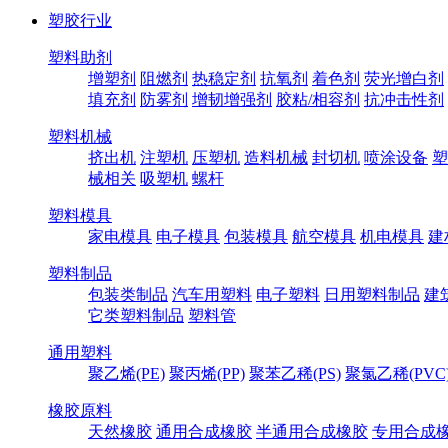
塑胶行业
塑料助剂
增塑剂
阻燃剂
热稳定剂
抗氧剂
着色剂
荧光增白剂
填充剂
防雾剂
增韧增强剂
胶粘/相容剂
抗冲击性剂
塑料机械
挤出机
注塑机
压塑机
造料机械
封切机
喷涂设备
塑
械相关
吸塑机
螺杆
塑料模具
家电模具
电子模具
包装模具
航空模具
机电模具
建
塑料制品
包装类制品
汽车用塑料
电子塑料
日用塑料制品
建
它类塑料制品
塑料管
通用塑料
聚乙烯(PE)
聚丙烯(PP)
聚苯乙稀(PS)
聚氯乙稀(PVC
橡胶原料
天然橡胶
通用合成橡胶
半通用合成橡胶
专用合成