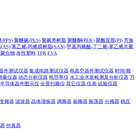
PPS)
聚醚砜(PES)
聚砜类树脂
聚醚酮(PEK)
聚酰亚胺(PI)
芳族
AS)
苯乙烯-丙烯腈树脂(SAN)
甲基丙烯酸-丁二烯-苯乙烯共聚
它聚合物
改性塑料
TPR
EVA
器件测试仪器
集成电路测试仪器
电真空器件测试仪器
时间/频
测量仪器
动态分析仪器
电导率仪
水工业水质检测及分析仪器
万
半导体器件图示仪
全景扫频仪
其它仪器/仪表
试验仪器
变频器
滤波器
晶体谐振器
调频器
鉴频器
振荡器
分频器
稳压
器
仿真器