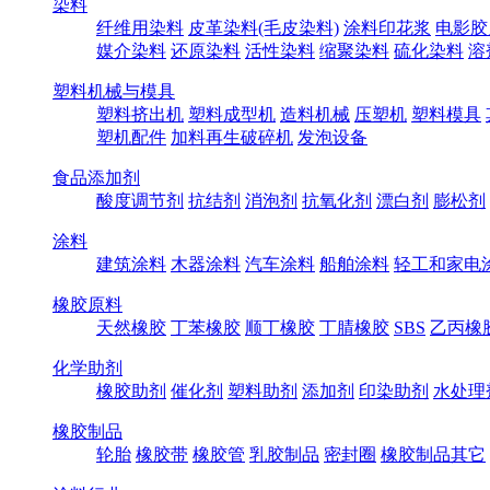
染料
纤维用染料
皮革染料(毛皮染料)
涂料印花浆
电影胶
媒介染料
还原染料
活性染料
缩聚染料
硫化染料
溶
塑料机械与模具
塑料挤出机
塑料成型机
造料机械
压塑机
塑料模具
塑机配件
加料再生破碎机
发泡设备
食品添加剂
酸度调节剂
抗结剂
消泡剂
抗氧化剂
漂白剂
膨松剂
涂料
建筑涂料
木器涂料
汽车涂料
船舶涂料
轻工和家电
橡胶原料
天然橡胶
丁苯橡胶
顺丁橡胶
丁腈橡胶
SBS
乙丙橡
化学助剂
橡胶助剂
催化剂
塑料助剂
添加剂
印染助剂
水处理
橡胶制品
轮胎
橡胶带
橡胶管
乳胶制品
密封圈
橡胶制品其它