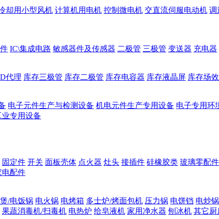
冷却用小型风机
计算机用电机
控制微电机
交直流伺服电动机
调
件
IC\集成电路
敏感器件及传感器
二极管
三极管
变送器
充电器
ED代理
库存三极管
库存二极管
库存电容器
库存液晶屏
库存场效
备
电子元件生产与检测设备
机电元件生产专用设备
电子专用环
工业专用设备
固定件
开关
面板壳体
点火器
灶头
接插件
硅橡胶类
玻璃零配件
家电配件
煲/电饭锅
电火锅
电烤箱
多士炉/烤面包机
压力锅
电饼铛
电炒锅
果蔬消毒机/扫毒机
电热炉
给皂液机
家用净水器
刨冰机
其它厨