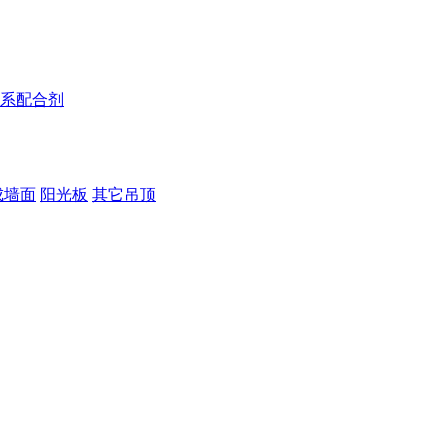
系配合剂
成墙面
阳光板
其它吊顶