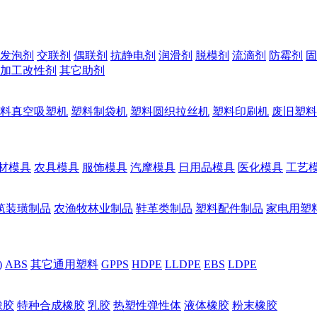
发泡剂
交联剂
偶联剂
抗静电剂
润滑剂
脱模剂
流滴剂
防霉剂
固
加工改性剂
其它助剂
料真空吸塑机
塑料制袋机
塑料圆织拉丝机
塑料印刷机
废旧塑料
材模具
农具模具
服饰模具
汽摩模具
日用品模具
医化模具
工艺
筑装璜制品
农渔牧林业制品
鞋革类制品
塑料配件制品
家电用塑
)
ABS
其它通用塑料
GPPS
HDPE
LLDPE
EBS
LDPE
橡胶
特种合成橡胶
乳胶
热塑性弹性体
液体橡胶
粉末橡胶