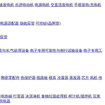
速发电机
步进电动机
电源电机
交直流发电机
手摇发电/充电机
电源适配器
场效应管
可控硅(晶闸管)
应管
境与水/气处理设备
电子专用可靠性与例行试验设备
电子专用工
陶瓷零配件
热保护器
线路板
模具
冷凝器
蒸发器
芯片
风机
传
/电热锅
打蛋器
冰淇淋机
食物垃圾处理机
榨汁机/搅拌机
豆浆
房电器