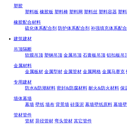
塑胶
塑料板
橡胶板
塑料棒
塑料网
塑料丝
塑料容器
塑料
橡胶配合材料
硫化体系配合剂
防护体系配合剂
补强填充体系配合
建筑建材
吊顶隔断
软膜吊顶
塑钢吊顶
金属吊顶
石膏板吊顶
铝扣板吊
金属材料
金属板材
金属型材
金属管材
金属网格
金属马赛克
专用建材
防水&防潮材料
密封&防腐材料
耐火&防火材料
保
墙体幕墙
幕墙
壁纸
墙布
背景墙
硅藻泥
幕墙壁纸原料
幕墙壁
管材管件
管材
异径管材
弯头管材
其它管件