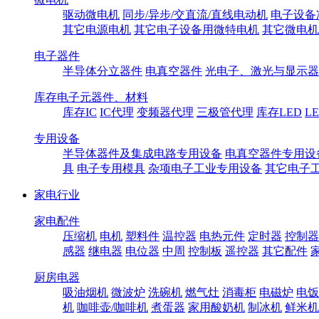
驱动微电机
同步/异步/交直流/直线电动机
电子设备
其它电源电机
其它电子设备用微特电机
其它微电机
电子器件
半导体分立器件
电真空器件
光电子、激光与显示器
库存电子元器件、材料
库存IC
IC代理
变频器代理
三极管代理
库存LED
L
专用设备
半导体器件及集成电路专用设备
电真空器件专用设
具
电子专用模具
杂项电子工业专用设备
其它电子
家电行业
家电配件
压缩机
电机
塑料件
温控器
电热元件
定时器
控制器
感器
继电器
电位器
中周
控制板
遥控器
其它配件
厨房电器
吸油烟机
微波炉
洗碗机
燃气灶
消毒柜
电磁炉
电饭
机
咖啡壶/咖啡机
煮蛋器
家用酸奶机
制冰机
鲜米机