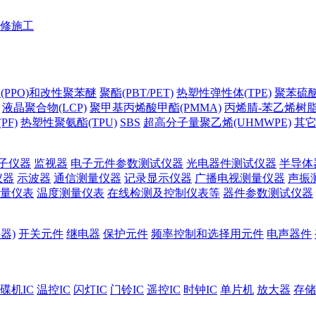
修施工
(PPO)和改性聚苯醚
聚酯(PBT/PET)
热塑性弹性体(TPE)
聚苯硫醚(
液晶聚合物(LCP)
聚甲基丙烯酸甲酯(PMMA)
丙烯腈-苯乙烯树脂(
PF)
热塑性聚氨酯(TPU)
SBS
超高分子量聚乙烯(UHMWPE)
其
子仪器
监视器
电子元件参数测试仪器
光电器件测试仪器
半导体
仪器
示波器
通信测量仪器
记录显示仪器
广播电视测量仪器
声振
量仪表
温度测量仪表
在线检测及控制仪表等
器件参数测试仪器
器)
开关元件
继电器
保护元件
频率控制和选择用元件
电声器件
碟机IC
温控IC
闪灯IC
门铃IC
遥控IC
时钟IC
单片机
放大器
存储