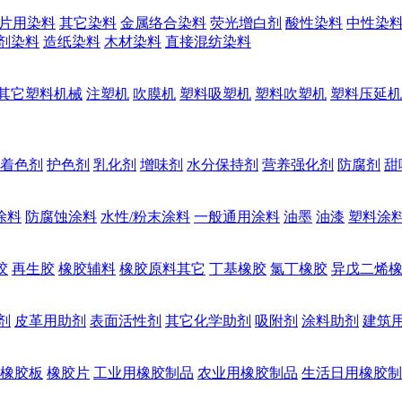
片用染料
其它染料
金属络合染料
荧光增白剂
酸性染料
中性染
剂染料
造纸染料
木材染料
直接混纺染料
其它塑料机械
注塑机
吹膜机
塑料吸塑机
塑料吹塑机
塑料压延机
着色剂
护色剂
乳化剂
增味剂
水分保持剂
营养强化剂
防腐剂
甜
涂料
防腐蚀涂料
水性/粉末涂料
一般通用涂料
油墨
油漆
塑料涂
胶
再生胶
橡胶辅料
橡胶原料其它
丁基橡胶
氯丁橡胶
异戊二烯
剂
皮革用助剂
表面活性剂
其它化学助剂
吸附剂
涂料助剂
建筑
橡胶板
橡胶片
工业用橡胶制品
农业用橡胶制品
生活日用橡胶制