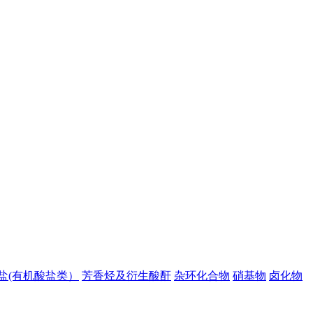
盐(有机酸盐类）
芳香烃及衍生酸酐
杂环化合物
硝基物
卤化物