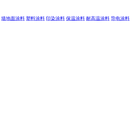
墙地面涂料
塑料涂料
印染涂料
保温涂料
耐高温涂料
导电涂料