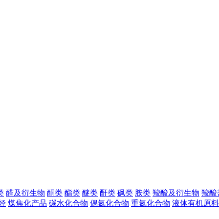
类
醛及衍生物
酮类
酯类
醚类
酐类
砜类
胺类
羧酸及衍生物
羧酸
烃
煤焦化产品
碳水化合物
偶氮化合物
重氮化合物
液体有机原料