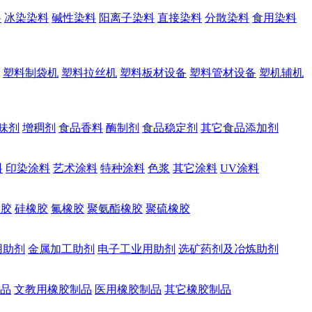
料
冰染染料
碱性染料
阳离子染料
直接染料
分散染料
食用染料
塑料制袋机
塑料拉丝机
塑料板材设备
塑料管材设备
塑机辅机
味剂
增稠剂
食品香料
酶制剂
食品稳定剂
其它食品添加剂
料
印染涂料
艺术涂料
特种涂料
色浆
其它涂料
UV涂料
橡胶
硅橡胶
氟橡胶
聚氨酯橡胶
聚硫橡胶
用助剂
金属加工助剂
电子工业用助剂
选矿药剂及冶炼助剂
品
文教用橡胶制品
医用橡胶制品
其它橡胶制品