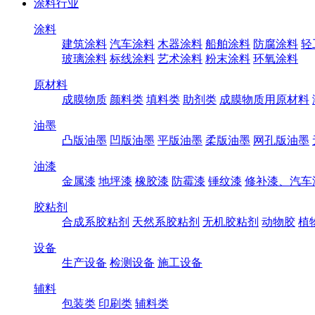
涂料行业
涂料
建筑涂料
汽车涂料
木器涂料
船舶涂料
防腐涂料
轻
玻璃涂料
标线涂料
艺术涂料
粉末涂料
环氧涂料
原材料
成膜物质
颜料类
填料类
助剂类
成膜物质用原材料
油墨
凸版油墨
凹版油墨
平版油墨
柔版油墨
网孔版油墨
油漆
金属漆
地坪漆
橡胶漆
防霉漆
锤纹漆
修补漆、汽车
胶粘剂
合成系胶粘剂
天然系胶粘剂
无机胶粘剂
动物胶
植
设备
生产设备
检测设备
施工设备
辅料
包装类
印刷类
辅料类