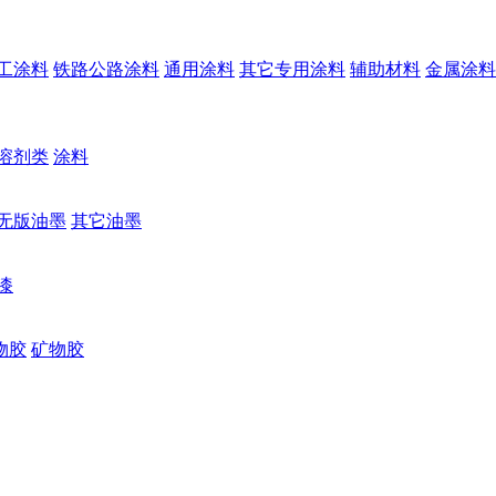
工涂料
铁路公路涂料
通用涂料
其它专用涂料
辅助材料
金属涂料
溶剂类
涂料
无版油墨
其它油墨
漆
物胶
矿物胶