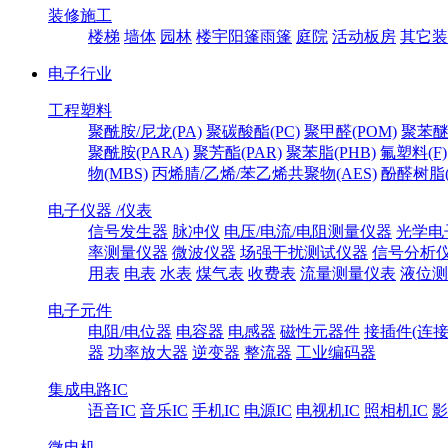
装修施工
楼梯
墙体
园林
楼宇阳篷雨篷
庭院
活动板房
其它装
电子行业
工程塑料
聚酰胺/尼龙(PA)
聚碳酸酯(PC)
聚甲醛(POM)
聚苯醚
聚酰胺(PARA)
聚芳酯(PAR)
聚苯脂(PHB)
氟塑料(F)
物(MBS)
丙烯腈/乙烯/苯乙烯共聚物(AES)
酚醛树脂(
电子仪器 /仪表
信号发生器
脉冲仪
电压/电流/电阻测量仪器
光学电
率测量仪器
微波仪器
场强干扰测试仪器
信号分析
用表
电表
水表
煤气表
收费表
流量测量仪表
液位测
电子元件
电阻/电位器
电容器
电感器
磁性元器件
接插件(连接
器
功率放大器
逆变器
整流器
工业编码器
集成电路IC
语音IC
音乐IC
手机IC
电源IC
电视机IC
照相机IC
影
微电机