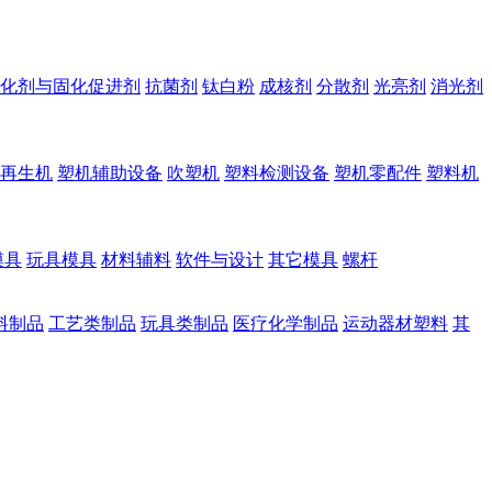
化剂与固化促进剂
抗菌剂
钛白粉
成核剂
分散剂
光亮剂
消光剂
再生机
塑机辅助设备
吹塑机
塑料检测设备
塑机零配件
塑料机
模具
玩具模具
材料辅料
软件与设计
其它模具
螺杆
料制品
工艺类制品
玩具类制品
医疗化学制品
运动器材塑料
其