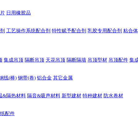
片
日用橡胶品
剂
工艺操作系统配合剂
特性赋予配合剂
乳胶专用配合剂
粘合体
顶
集成吊顶
隔断吊顶
天花吊顶
隔断隔墙
吊顶型材
吊顶配件
集
钢线(棒)
钢带(卷)
铝合金
其它金属
温&隔热材料
隔音&吸声材料
新型建材
特种建材
防水卷材
纸配件