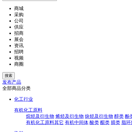
商城
采购
公司
供应
招商
展会
资讯
招聘
视频
商圈
发布产品
全部商品分类
化工行业
有机化工原料
烷烃及衍生物
烯烃及衍生物
炔烃及衍生物
醇类
酚
有机化工原料其它
有机中间体
酸类
醌类
腈类
脂环