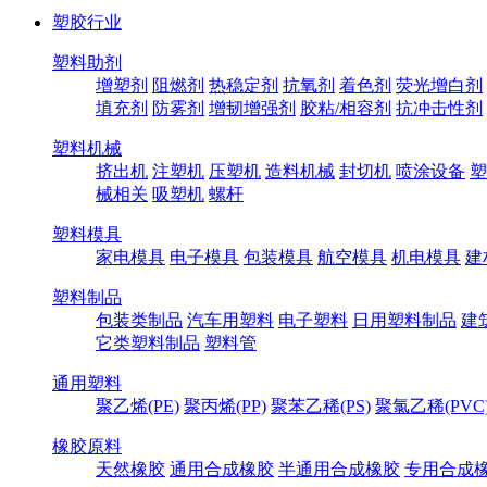
塑胶行业
塑料助剂
增塑剂
阻燃剂
热稳定剂
抗氧剂
着色剂
荧光增白剂
填充剂
防雾剂
增韧增强剂
胶粘/相容剂
抗冲击性剂
塑料机械
挤出机
注塑机
压塑机
造料机械
封切机
喷涂设备
塑
械相关
吸塑机
螺杆
塑料模具
家电模具
电子模具
包装模具
航空模具
机电模具
建
塑料制品
包装类制品
汽车用塑料
电子塑料
日用塑料制品
建
它类塑料制品
塑料管
通用塑料
聚乙烯(PE)
聚丙烯(PP)
聚苯乙稀(PS)
聚氯乙稀(PVC
橡胶原料
天然橡胶
通用合成橡胶
半通用合成橡胶
专用合成