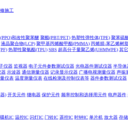
修施工
(PPO)和改性聚苯醚
聚酯(PBT/PET)
热塑性弹性体(TPE)
聚苯硫醚(
液晶聚合物(LCP)
聚甲基丙烯酸甲酯(PMMA)
丙烯腈-苯乙烯树脂(
PF)
热塑性聚氨酯(TPU)
SBS
超高分子量聚乙烯(UHMWPE)
其
子仪器
监视器
电子元件参数测试仪器
光电器件测试仪器
半导体
仪器
示波器
通信测量仪器
记录显示仪器
广播电视测量仪器
声振
量仪表
温度测量仪表
在线检测及控制仪表等
器件参数测试仪器
器)
开关元件
继电器
保护元件
频率控制和选择用元件
电声器件
碟机IC
温控IC
闪灯IC
门铃IC
遥控IC
时钟IC
单片机
放大器
存储