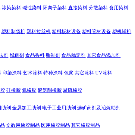
料
冰染染料
碱性染料
阳离子染料
直接染料
分散染料
食用染料
塑料制袋机
塑料拉丝机
塑料板材设备
塑料管材设备
塑机辅机
味剂
增稠剂
食品香料
酶制剂
食品稳定剂
其它食品添加剂
料
印染涂料
艺术涂料
特种涂料
色浆
其它涂料
UV涂料
橡胶
硅橡胶
氟橡胶
聚氨酯橡胶
聚硫橡胶
用助剂
金属加工助剂
电子工业用助剂
选矿药剂及冶炼助剂
品
文教用橡胶制品
医用橡胶制品
其它橡胶制品