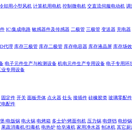
冷却用小型风机
计算机用电机
控制微电机
交直流伺服电动机
调
件
IC\集成电路
敏感器件及传感器
二极管
三极管
变送器
充电器
ED代理
库存三极管
库存二极管
库存电容器
库存液晶屏
库存场效
备
电子元件生产与检测设备
机电元件生产专用设备
电子专用环
工业专用设备
固定件
开关
面板壳体
点火器
灶头
接插件
硅橡胶类
玻璃零配件
家电配件
煲/电饭锅
电火锅
电烤箱
多士炉/烤面包机
压力锅
电饼铛
电炒锅
果蔬消毒机/扫毒机
电热炉
给皂液机
家用净水器
刨冰机
其它厨