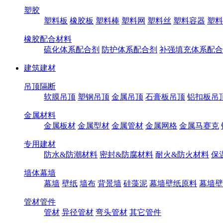
塑胶
塑料板
橡胶板
塑料棒
塑料网
塑料丝
塑料容器
塑料
橡胶配合材料
硫化体系配合剂
防护体系配合剂
补强填充体系配合
建筑建材
吊顶隔断
软膜吊顶
塑钢吊顶
金属吊顶
石膏板吊顶
铝扣板吊
金属材料
金属板材
金属型材
金属管材
金属网格
金属马赛克
专用建材
防水&防潮材料
密封&防腐材料
耐火&防火材料
保
墙体幕墙
幕墙
壁纸
墙布
背景墙
硅藻泥
幕墙壁纸原料
幕墙壁
管材管件
管材
异径管材
弯头管材
其它管件