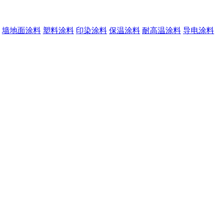
墙地面涂料
塑料涂料
印染涂料
保温涂料
耐高温涂料
导电涂料