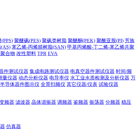
PPS)
聚醚砜(PES)
聚砜类树脂
聚醚酮(PEK)
聚酰亚胺(PI)
芳族
AS)
苯乙烯-丙烯腈树脂(SAN)
甲基丙烯酸-丁二烯-苯乙烯共聚
它聚合物
改性塑料
TPR
EVA
器件测试仪器
集成电路测试仪器
电真空器件测试仪器
时间/频
测量仪器
动态分析仪器
电导率仪
水工业水质检测及分析仪器
万
半导体器件图示仪
全景扫频仪
其它仪器/仪表
试验仪器
变频器
滤波器
晶体谐振器
调频器
鉴频器
振荡器
分频器
稳压
器
仿真器