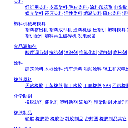
染料
纤维用染料
皮革染料(毛皮染料)
涂料印花浆
电影胶
媒介染料
还原染料
活性染料
缩聚染料
硫化染料
溶
塑料机械与模具
塑料挤出机
塑料成型机
造料机械
压塑机
塑料模具
塑机配件
加料再生破碎机
发泡设备
食品添加剂
酸度调节剂
抗结剂
消泡剂
抗氧化剂
漂白剂
膨松剂
涂料
建筑涂料
木器涂料
汽车涂料
船舶涂料
轻工和家电
橡胶原料
天然橡胶
丁苯橡胶
顺丁橡胶
丁腈橡胶
SBS
乙丙橡
化学助剂
橡胶助剂
催化剂
塑料助剂
添加剂
印染助剂
水处理
橡胶制品
轮胎
橡胶带
橡胶管
乳胶制品
密封圈
橡胶制品其它