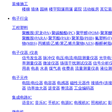
装修施工
楼梯
墙体
园林
楼宇阳篷雨篷
庭院
活动板房
其它装
电子行业
工程塑料
聚酰胺/尼龙(PA)
聚碳酸酯(PC)
聚甲醛(POM)
聚苯醚
聚酰胺(PARA)
聚芳酯(PAR)
聚苯脂(PHB)
氟塑料(F)
物(MBS)
丙烯腈/乙烯/苯乙烯共聚物(AES)
酚醛树脂(
电子仪器 /仪表
信号发生器
脉冲仪
电压/电流/电阻测量仪器
光学电
率测量仪器
微波仪器
场强干扰测试仪器
信号分析
用表
电表
水表
煤气表
收费表
流量测量仪表
液位测
电子元件
电阻/电位器
电容器
电感器
磁性元器件
接插件(连接
器
功率放大器
逆变器
整流器
工业编码器
集成电路IC
语音IC
音乐IC
手机IC
电源IC
电视机IC
照相机IC
影
微电机