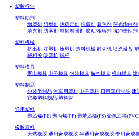
塑胶行业
塑料助剂
增塑剂
阻燃剂
热稳定剂
抗氧剂
着色剂
荧光增白剂
填充剂
防雾剂
增韧增强剂
胶粘/相容剂
抗冲击性剂
塑料机械
挤出机
注塑机
压塑机
造料机械
封切机
喷涂设备
塑
械相关
吸塑机
螺杆
塑料模具
家电模具
电子模具
包装模具
航空模具
机电模具
建
塑料制品
包装类制品
汽车用塑料
电子塑料
日用塑料制品
建
它类塑料制品
塑料管
通用塑料
聚乙烯(PE)
聚丙烯(PP)
聚苯乙稀(PS)
聚氯乙稀(PVC
橡胶原料
天然橡胶
通用合成橡胶
半通用合成橡胶
专用合成