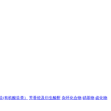
盐(有机酸盐类）
芳香烃及衍生酸酐
杂环化合物
硝基物
卤化物