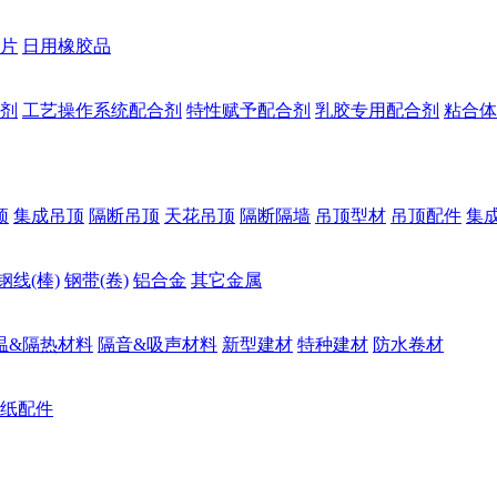
片
日用橡胶品
剂
工艺操作系统配合剂
特性赋予配合剂
乳胶专用配合剂
粘合体
顶
集成吊顶
隔断吊顶
天花吊顶
隔断隔墙
吊顶型材
吊顶配件
集
钢线(棒)
钢带(卷)
铝合金
其它金属
温&隔热材料
隔音&吸声材料
新型建材
特种建材
防水卷材
纸配件