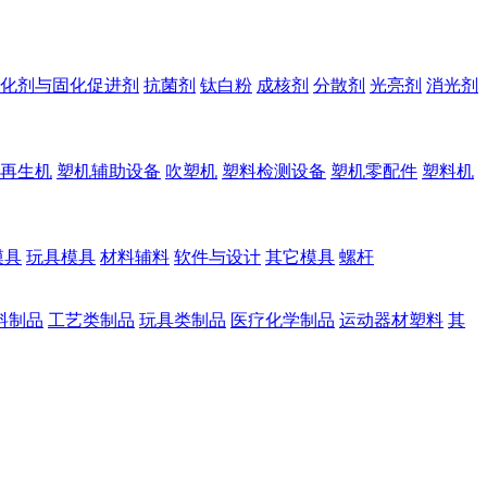
化剂与固化促进剂
抗菌剂
钛白粉
成核剂
分散剂
光亮剂
消光剂
再生机
塑机辅助设备
吹塑机
塑料检测设备
塑机零配件
塑料机
模具
玩具模具
材料辅料
软件与设计
其它模具
螺杆
料制品
工艺类制品
玩具类制品
医疗化学制品
运动器材塑料
其