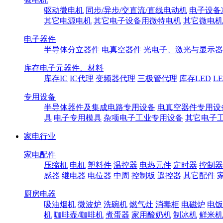
驱动微电机
同步/异步/交直流/直线电动机
电子设备
其它电源电机
其它电子设备用微特电机
其它微电机
电子器件
半导体分立器件
电真空器件
光电子、激光与显示器
库存电子元器件、材料
库存IC
IC代理
变频器代理
三极管代理
库存LED
L
专用设备
半导体器件及集成电路专用设备
电真空器件专用设
具
电子专用模具
杂项电子工业专用设备
其它电子
家电行业
家电配件
压缩机
电机
塑料件
温控器
电热元件
定时器
控制器
感器
继电器
电位器
中周
控制板
遥控器
其它配件
厨房电器
吸油烟机
微波炉
洗碗机
燃气灶
消毒柜
电磁炉
电饭
机
咖啡壶/咖啡机
煮蛋器
家用酸奶机
制冰机
鲜米机