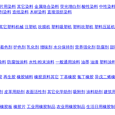
片用染料
其它染料
金属络合染料
荧光增白剂
酸性染料
中性染
剂染料
造纸染料
木材染料
直接混纺染料
其它塑料机械
注塑机
吹膜机
塑料吸塑机
塑料吹塑机
塑料压延机
着色剂
护色剂
乳化剂
增味剂
水分保持剂
营养强化剂
防腐剂
甜
涂料
防腐蚀涂料
水性/粉末涂料
一般通用涂料
油墨
油漆
塑料涂
胶
再生胶
橡胶辅料
橡胶原料其它
丁基橡胶
氯丁橡胶
异戊二烯
剂
皮革用助剂
表面活性剂
其它化学助剂
吸附剂
涂料助剂
建筑
橡胶板
橡胶片
工业用橡胶制品
农业用橡胶制品
生活日用橡胶制