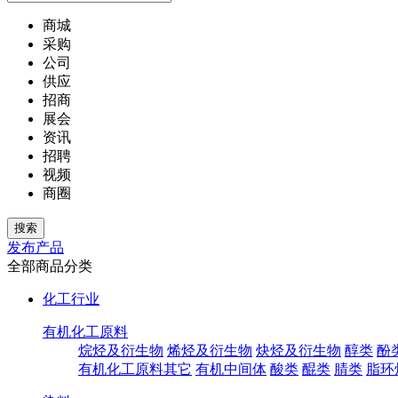
商城
采购
公司
供应
招商
展会
资讯
招聘
视频
商圈
发布产品
全部商品分类
化工行业
有机化工原料
烷烃及衍生物
烯烃及衍生物
炔烃及衍生物
醇类
酚
有机化工原料其它
有机中间体
酸类
醌类
腈类
脂环