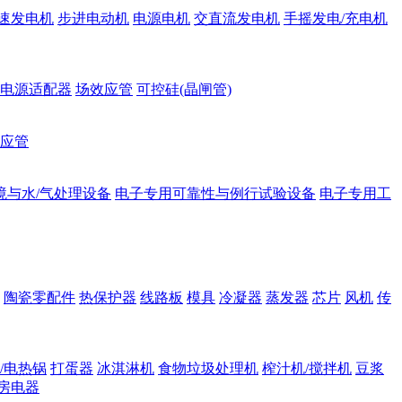
速发电机
步进电动机
电源电机
交直流发电机
手摇发电/充电机
电源适配器
场效应管
可控硅(晶闸管)
应管
境与水/气处理设备
电子专用可靠性与例行试验设备
电子专用工
陶瓷零配件
热保护器
线路板
模具
冷凝器
蒸发器
芯片
风机
传
/电热锅
打蛋器
冰淇淋机
食物垃圾处理机
榨汁机/搅拌机
豆浆
房电器