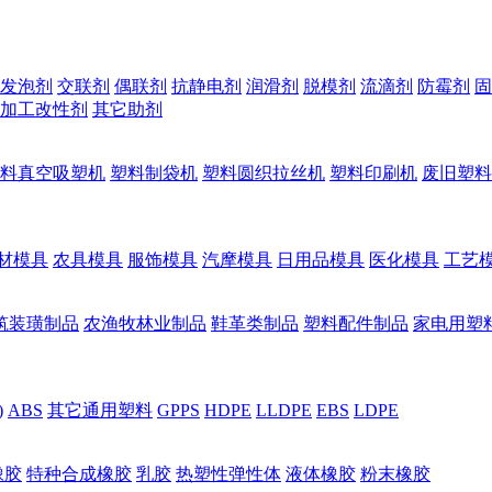
发泡剂
交联剂
偶联剂
抗静电剂
润滑剂
脱模剂
流滴剂
防霉剂
固
加工改性剂
其它助剂
料真空吸塑机
塑料制袋机
塑料圆织拉丝机
塑料印刷机
废旧塑料
材模具
农具模具
服饰模具
汽摩模具
日用品模具
医化模具
工艺
筑装璜制品
农渔牧林业制品
鞋革类制品
塑料配件制品
家电用塑
)
ABS
其它通用塑料
GPPS
HDPE
LLDPE
EBS
LDPE
橡胶
特种合成橡胶
乳胶
热塑性弹性体
液体橡胶
粉末橡胶