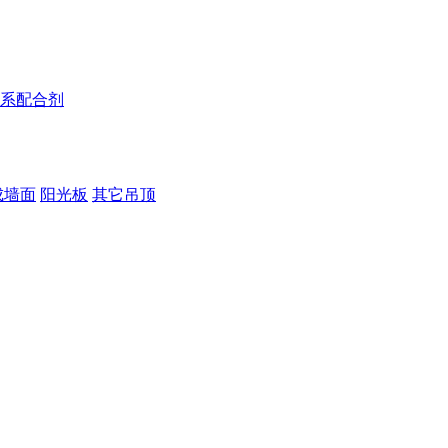
系配合剂
成墙面
阳光板
其它吊顶