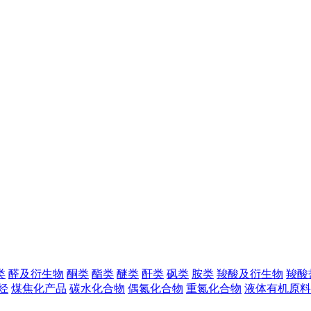
类
醛及衍生物
酮类
酯类
醚类
酐类
砜类
胺类
羧酸及衍生物
羧酸
烃
煤焦化产品
碳水化合物
偶氮化合物
重氮化合物
液体有机原料