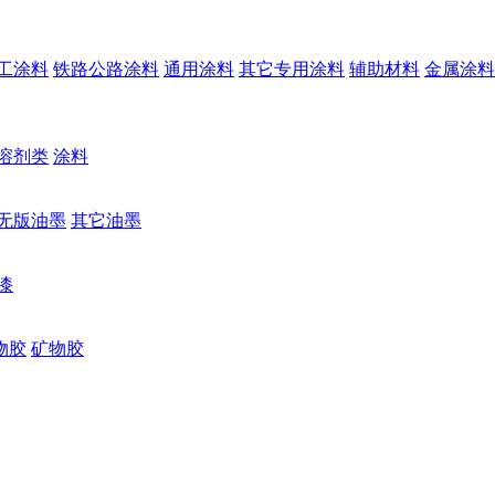
工涂料
铁路公路涂料
通用涂料
其它专用涂料
辅助材料
金属涂料
溶剂类
涂料
无版油墨
其它油墨
漆
物胶
矿物胶