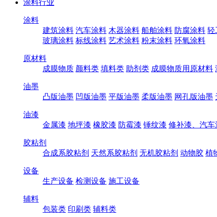
涂料行业
涂料
建筑涂料
汽车涂料
木器涂料
船舶涂料
防腐涂料
轻
玻璃涂料
标线涂料
艺术涂料
粉末涂料
环氧涂料
原材料
成膜物质
颜料类
填料类
助剂类
成膜物质用原材料
油墨
凸版油墨
凹版油墨
平版油墨
柔版油墨
网孔版油墨
油漆
金属漆
地坪漆
橡胶漆
防霉漆
锤纹漆
修补漆、汽车
胶粘剂
合成系胶粘剂
天然系胶粘剂
无机胶粘剂
动物胶
植
设备
生产设备
检测设备
施工设备
辅料
包装类
印刷类
辅料类