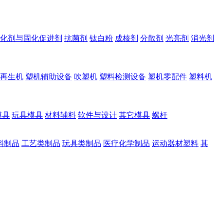
化剂与固化促进剂
抗菌剂
钛白粉
成核剂
分散剂
光亮剂
消光剂
再生机
塑机辅助设备
吹塑机
塑料检测设备
塑机零配件
塑料机
模具
玩具模具
材料辅料
软件与设计
其它模具
螺杆
料制品
工艺类制品
玩具类制品
医疗化学制品
运动器材塑料
其