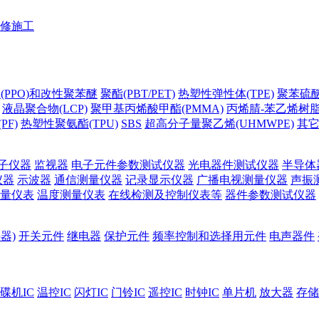
修施工
(PPO)和改性聚苯醚
聚酯(PBT/PET)
热塑性弹性体(TPE)
聚苯硫醚(
液晶聚合物(LCP)
聚甲基丙烯酸甲酯(PMMA)
丙烯腈-苯乙烯树脂(
PF)
热塑性聚氨酯(TPU)
SBS
超高分子量聚乙烯(UHMWPE)
其
子仪器
监视器
电子元件参数测试仪器
光电器件测试仪器
半导体
仪器
示波器
通信测量仪器
记录显示仪器
广播电视测量仪器
声振
量仪表
温度测量仪表
在线检测及控制仪表等
器件参数测试仪器
器)
开关元件
继电器
保护元件
频率控制和选择用元件
电声器件
碟机IC
温控IC
闪灯IC
门铃IC
遥控IC
时钟IC
单片机
放大器
存储