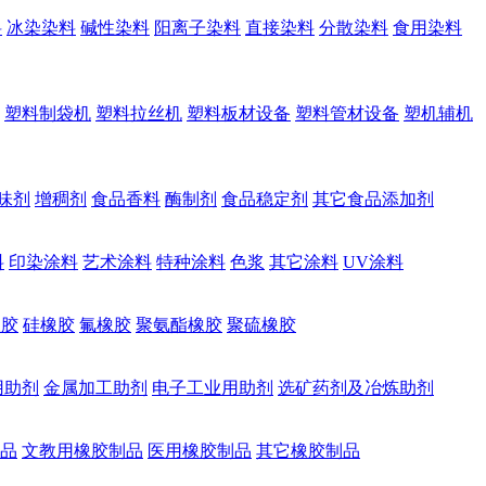
料
冰染染料
碱性染料
阳离子染料
直接染料
分散染料
食用染料
塑料制袋机
塑料拉丝机
塑料板材设备
塑料管材设备
塑机辅机
味剂
增稠剂
食品香料
酶制剂
食品稳定剂
其它食品添加剂
料
印染涂料
艺术涂料
特种涂料
色浆
其它涂料
UV涂料
橡胶
硅橡胶
氟橡胶
聚氨酯橡胶
聚硫橡胶
用助剂
金属加工助剂
电子工业用助剂
选矿药剂及冶炼助剂
品
文教用橡胶制品
医用橡胶制品
其它橡胶制品