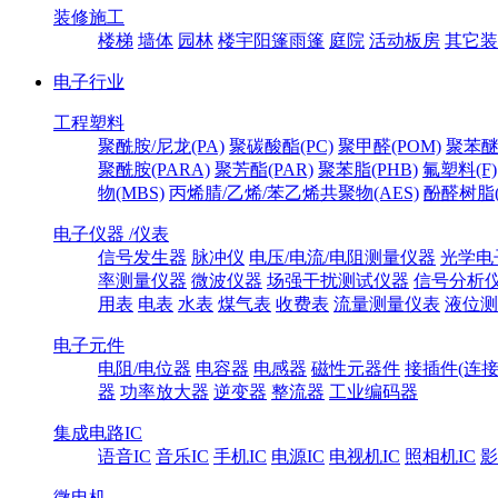
装修施工
楼梯
墙体
园林
楼宇阳篷雨篷
庭院
活动板房
其它装
电子行业
工程塑料
聚酰胺/尼龙(PA)
聚碳酸酯(PC)
聚甲醛(POM)
聚苯醚
聚酰胺(PARA)
聚芳酯(PAR)
聚苯脂(PHB)
氟塑料(F)
物(MBS)
丙烯腈/乙烯/苯乙烯共聚物(AES)
酚醛树脂(
电子仪器 /仪表
信号发生器
脉冲仪
电压/电流/电阻测量仪器
光学电
率测量仪器
微波仪器
场强干扰测试仪器
信号分析
用表
电表
水表
煤气表
收费表
流量测量仪表
液位测
电子元件
电阻/电位器
电容器
电感器
磁性元器件
接插件(连接
器
功率放大器
逆变器
整流器
工业编码器
集成电路IC
语音IC
音乐IC
手机IC
电源IC
电视机IC
照相机IC
影
微电机