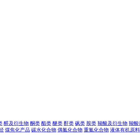
类
醛及衍生物
酮类
酯类
醚类
酐类
砜类
胺类
羧酸及衍生物
羧酸
烃
煤焦化产品
碳水化合物
偶氮化合物
重氮化合物
液体有机原料