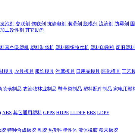
发泡剂
交联剂
偶联剂
抗静电剂
润滑剂
脱模剂
流滴剂
防霉剂
固
加工改性剂
其它助剂
料真空吸塑机
塑料制袋机
塑料圆织拉丝机
塑料印刷机
废旧塑料
材模具
农具模具
服饰模具
汽摩模具
日用品模具
医化模具
工艺
筑装璜制品
农渔牧林业制品
鞋革类制品
塑料配件制品
家电用塑
)
ABS
其它通用塑料
GPPS
HDPE
LLDPE
EBS
LDPE
橡胶
特种合成橡胶
乳胶
热塑性弹性体
液体橡胶
粉末橡胶