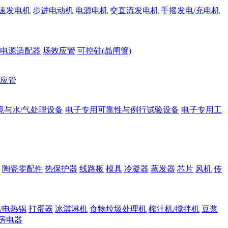
速发电机
步进电动机
电源电机
交直流发电机
手摇发电/充电机
电源适配器
场效应管
可控硅(晶闸管)
应管
境与水/气处理设备
电子专用可靠性与例行试验设备
电子专用工
陶瓷零配件
热保护器
线路板
模具
冷凝器
蒸发器
芯片
风机
传
/电热锅
打蛋器
冰淇淋机
食物垃圾处理机
榨汁机/搅拌机
豆浆
房电器