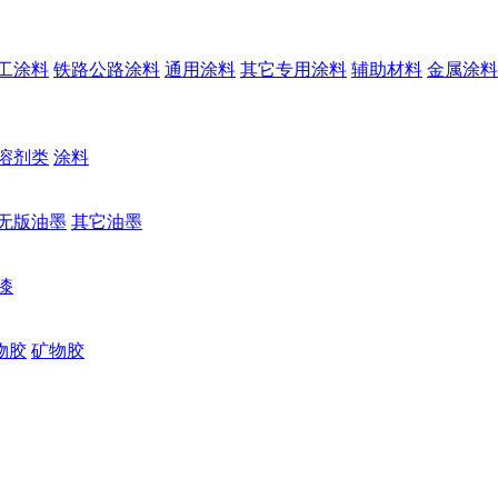
工涂料
铁路公路涂料
通用涂料
其它专用涂料
辅助材料
金属涂料
溶剂类
涂料
无版油墨
其它油墨
漆
物胶
矿物胶