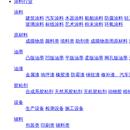
涂料行业
涂料
建筑涂料
汽车涂料
木器涂料
船舶涂料
防腐涂料
轻
玻璃涂料
标线涂料
艺术涂料
粉末涂料
环氧涂料
原材料
成膜物质
颜料类
填料类
助剂类
成膜物质用原材料
油墨
凸版油墨
凹版油墨
平版油墨
柔版油墨
网孔版油墨
油漆
金属漆
地坪漆
橡胶漆
防霉漆
锤纹漆
修补漆、汽车
胶粘剂
合成系胶粘剂
天然系胶粘剂
无机胶粘剂
动物胶
植
设备
生产设备
检测设备
施工设备
辅料
包装类
印刷类
辅料类