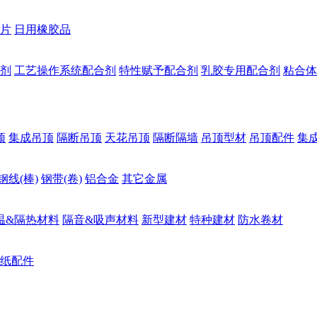
片
日用橡胶品
剂
工艺操作系统配合剂
特性赋予配合剂
乳胶专用配合剂
粘合体
顶
集成吊顶
隔断吊顶
天花吊顶
隔断隔墙
吊顶型材
吊顶配件
集
钢线(棒)
钢带(卷)
铝合金
其它金属
温&隔热材料
隔音&吸声材料
新型建材
特种建材
防水卷材
纸配件