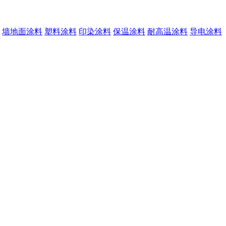
墙地面涂料
塑料涂料
印染涂料
保温涂料
耐高温涂料
导电涂料