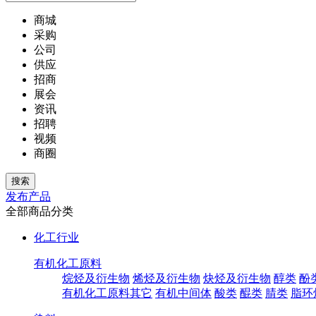
商城
采购
公司
供应
招商
展会
资讯
招聘
视频
商圈
发布产品
全部商品分类
化工行业
有机化工原料
烷烃及衍生物
烯烃及衍生物
炔烃及衍生物
醇类
酚
有机化工原料其它
有机中间体
酸类
醌类
腈类
脂环