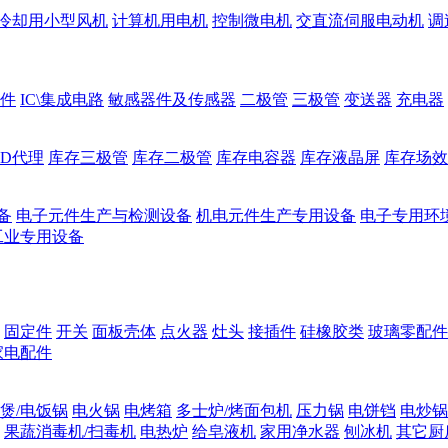
冷却用小型风机
计算机用电机
控制微电机
交直流伺服电动机
调
件
IC\集成电路
敏感器件及传感器
二极管
三极管
变送器
充电器
ED代理
库存三极管
库存二极管
库存电容器
库存液晶屏
库存场效
备
电子元件生产与检测设备
机电元件生产专用设备
电子专用环
工业专用设备
固定件
开关
面板壳体
点火器
灶头
接插件
硅橡胶类
玻璃零配件
家电配件
煲/电饭锅
电火锅
电烤箱
多士炉/烤面包机
压力锅
电饼铛
电炒锅
果蔬消毒机/扫毒机
电热炉
给皂液机
家用净水器
刨冰机
其它厨