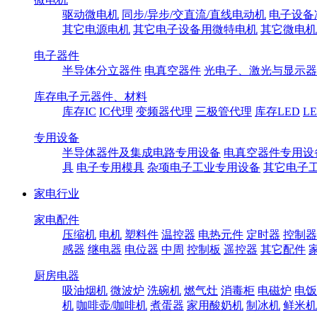
驱动微电机
同步/异步/交直流/直线电动机
电子设备
其它电源电机
其它电子设备用微特电机
其它微电机
电子器件
半导体分立器件
电真空器件
光电子、激光与显示器
库存电子元器件、材料
库存IC
IC代理
变频器代理
三极管代理
库存LED
L
专用设备
半导体器件及集成电路专用设备
电真空器件专用设
具
电子专用模具
杂项电子工业专用设备
其它电子
家电行业
家电配件
压缩机
电机
塑料件
温控器
电热元件
定时器
控制器
感器
继电器
电位器
中周
控制板
遥控器
其它配件
厨房电器
吸油烟机
微波炉
洗碗机
燃气灶
消毒柜
电磁炉
电饭
机
咖啡壶/咖啡机
煮蛋器
家用酸奶机
制冰机
鲜米机