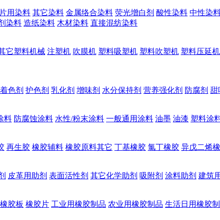
片用染料
其它染料
金属络合染料
荧光增白剂
酸性染料
中性染
剂染料
造纸染料
木材染料
直接混纺染料
其它塑料机械
注塑机
吹膜机
塑料吸塑机
塑料吹塑机
塑料压延机
着色剂
护色剂
乳化剂
增味剂
水分保持剂
营养强化剂
防腐剂
甜
涂料
防腐蚀涂料
水性/粉末涂料
一般通用涂料
油墨
油漆
塑料涂
胶
再生胶
橡胶辅料
橡胶原料其它
丁基橡胶
氯丁橡胶
异戊二烯
剂
皮革用助剂
表面活性剂
其它化学助剂
吸附剂
涂料助剂
建筑
橡胶板
橡胶片
工业用橡胶制品
农业用橡胶制品
生活日用橡胶制