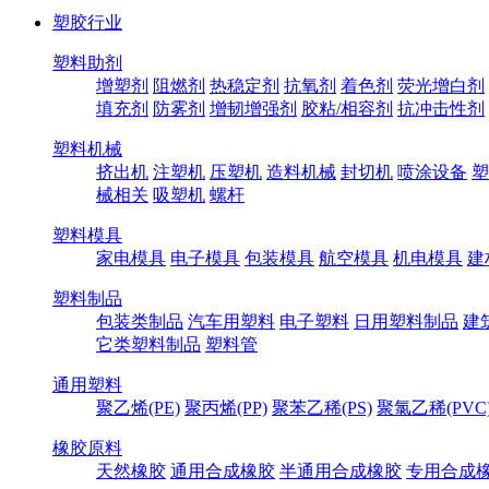
塑胶行业
塑料助剂
增塑剂
阻燃剂
热稳定剂
抗氧剂
着色剂
荧光增白剂
填充剂
防雾剂
增韧增强剂
胶粘/相容剂
抗冲击性剂
塑料机械
挤出机
注塑机
压塑机
造料机械
封切机
喷涂设备
塑
械相关
吸塑机
螺杆
塑料模具
家电模具
电子模具
包装模具
航空模具
机电模具
建
塑料制品
包装类制品
汽车用塑料
电子塑料
日用塑料制品
建
它类塑料制品
塑料管
通用塑料
聚乙烯(PE)
聚丙烯(PP)
聚苯乙稀(PS)
聚氯乙稀(PVC
橡胶原料
天然橡胶
通用合成橡胶
半通用合成橡胶
专用合成