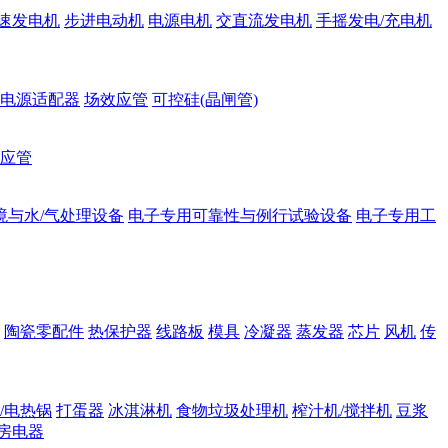
速发电机
步进电动机
电源电机
交直流发电机
手摇发电/充电机
电源适配器
场效应管
可控硅(晶闸管)
应管
境与水/气处理设备
电子专用可靠性与例行试验设备
电子专用工
陶瓷零配件
热保护器
线路板
模具
冷凝器
蒸发器
芯片
风机
传
/电热锅
打蛋器
冰淇淋机
食物垃圾处理机
榨汁机/搅拌机
豆浆
房电器