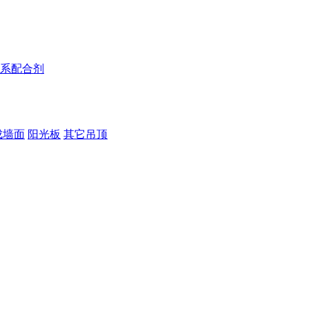
系配合剂
成墙面
阳光板
其它吊顶