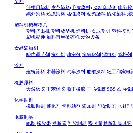
染料
纤维用染料
皮革染料(毛皮染料)
涂料印花浆
电影胶
媒介染料
还原染料
活性染料
缩聚染料
硫化染料
溶
塑料机械与模具
塑料挤出机
塑料成型机
造料机械
压塑机
塑料模具
塑机配件
加料再生破碎机
发泡设备
食品添加剂
酸度调节剂
抗结剂
消泡剂
抗氧化剂
漂白剂
膨松剂
涂料
建筑涂料
木器涂料
汽车涂料
船舶涂料
轻工和家电
橡胶原料
天然橡胶
丁苯橡胶
顺丁橡胶
丁腈橡胶
SBS
乙丙橡
化学助剂
橡胶助剂
催化剂
塑料助剂
添加剂
印染助剂
水处理
橡胶制品
轮胎
橡胶带
橡胶管
乳胶制品
密封圈
橡胶制品其它