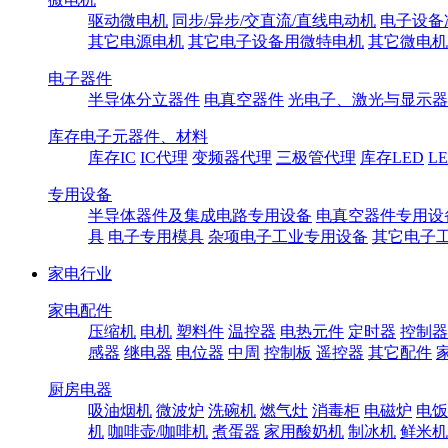
驱动微电机
同步/异步/交直流/直线电动机
电子设备
其它电源电机
其它电子设备用微特电机
其它微电机
电子器件
半导体分立器件
电真空器件
光电子、激光与显示器
库存电子元器件、材料
库存IC
IC代理
变频器代理
三极管代理
库存LED
L
专用设备
半导体器件及集成电路专用设备
电真空器件专用设
具
电子专用模具
杂项电子工业专用设备
其它电子
家电行业
家电配件
压缩机
电机
塑料件
温控器
电热元件
定时器
控制器
感器
继电器
电位器
中周
控制板
遥控器
其它配件
厨房电器
吸油烟机
微波炉
洗碗机
燃气灶
消毒柜
电磁炉
电饭
机
咖啡壶/咖啡机
煮蛋器
家用酸奶机
制冰机
鲜米机