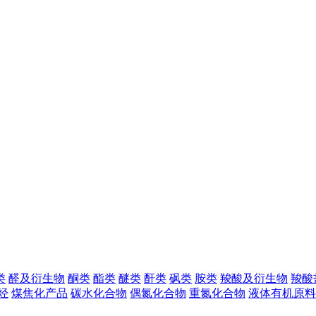
类
醛及衍生物
酮类
酯类
醚类
酐类
砜类
胺类
羧酸及衍生物
羧酸
烃
煤焦化产品
碳水化合物
偶氮化合物
重氮化合物
液体有机原料