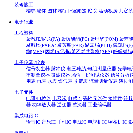
装修施工
楼梯
墙体
园林
楼宇阳篷雨篷
庭院
活动板房
其它装
电子行业
工程塑料
聚酰胺/尼龙(PA)
聚碳酸酯(PC)
聚甲醛(POM)
聚苯醚
聚酰胺(PARA)
聚芳酯(PAR)
聚苯脂(PHB)
氟塑料(F)
物(MBS)
丙烯腈/乙烯/苯乙烯共聚物(AES)
酚醛树脂(
电子仪器 /仪表
信号发生器
脉冲仪
电压/电流/电阻测量仪器
光学电
率测量仪器
微波仪器
场强干扰测试仪器
信号分析
用表
电表
水表
煤气表
收费表
流量测量仪表
液位测
电子元件
电阻/电位器
电容器
电感器
磁性元器件
接插件(连接
器
功率放大器
逆变器
整流器
工业编码器
集成电路IC
语音IC
音乐IC
手机IC
电源IC
电视机IC
照相机IC
影
微电机