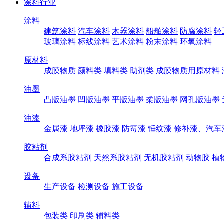
涂料行业
涂料
建筑涂料
汽车涂料
木器涂料
船舶涂料
防腐涂料
轻
玻璃涂料
标线涂料
艺术涂料
粉末涂料
环氧涂料
原材料
成膜物质
颜料类
填料类
助剂类
成膜物质用原材料
油墨
凸版油墨
凹版油墨
平版油墨
柔版油墨
网孔版油墨
油漆
金属漆
地坪漆
橡胶漆
防霉漆
锤纹漆
修补漆、汽车
胶粘剂
合成系胶粘剂
天然系胶粘剂
无机胶粘剂
动物胶
植
设备
生产设备
检测设备
施工设备
辅料
包装类
印刷类
辅料类