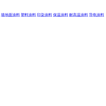
墙地面涂料
塑料涂料
印染涂料
保温涂料
耐高温涂料
导电涂料