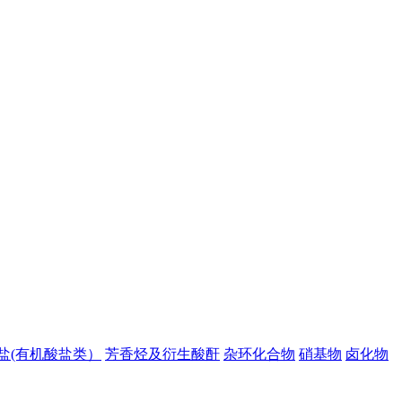
盐(有机酸盐类）
芳香烃及衍生酸酐
杂环化合物
硝基物
卤化物