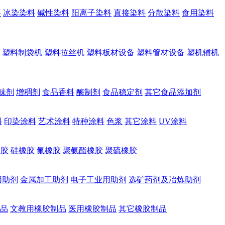
料
冰染染料
碱性染料
阳离子染料
直接染料
分散染料
食用染料
塑料制袋机
塑料拉丝机
塑料板材设备
塑料管材设备
塑机辅机
味剂
增稠剂
食品香料
酶制剂
食品稳定剂
其它食品添加剂
料
印染涂料
艺术涂料
特种涂料
色浆
其它涂料
UV涂料
橡胶
硅橡胶
氟橡胶
聚氨酯橡胶
聚硫橡胶
用助剂
金属加工助剂
电子工业用助剂
选矿药剂及冶炼助剂
品
文教用橡胶制品
医用橡胶制品
其它橡胶制品