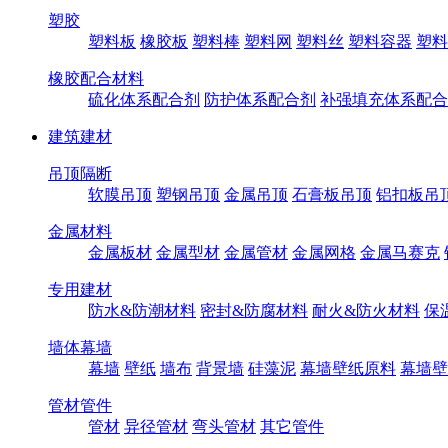
塑胶
塑料板
橡胶板
塑料棒
塑料网
塑料丝
塑料容器
塑料
橡胶配合材料
硫化体系配合剂
防护体系配合剂
补强填充体系配合
建筑建材
吊顶隔断
软膜吊顶
塑钢吊顶
金属吊顶
石膏板吊顶
铝扣板吊
金属材料
金属板材
金属型材
金属管材
金属网格
金属马赛克
专用建材
防水&防潮材料
密封&防腐材料
耐火&防火材料
保
墙体幕墙
幕墙
壁纸
墙布
背景墙
硅藻泥
幕墙壁纸原料
幕墙壁
管材管件
管材
异径管材
弯头管材
其它管件