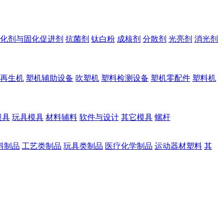
化剂与固化促进剂
抗菌剂
钛白粉
成核剂
分散剂
光亮剂
消光剂
再生机
塑机辅助设备
吹塑机
塑料检测设备
塑机零配件
塑料机
模具
玩具模具
材料辅料
软件与设计
其它模具
螺杆
料制品
工艺类制品
玩具类制品
医疗化学制品
运动器材塑料
其