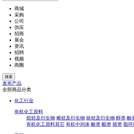
商城
采购
公司
供应
招商
展会
资讯
招聘
视频
商圈
发布产品
全部商品分类
化工行业
有机化工原料
烷烃及衍生物
烯烃及衍生物
炔烃及衍生物
醇类
酚
有机化工原料其它
有机中间体
酸类
醌类
腈类
脂环