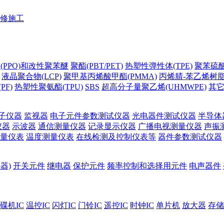
修施工
(PPO)和改性聚苯醚
聚酯(PBT/PET)
热塑性弹性体(TPE)
聚苯硫醚(
液晶聚合物(LCP)
聚甲基丙烯酸甲酯(PMMA)
丙烯腈-苯乙烯树脂(
PF)
热塑性聚氨酯(TPU)
SBS
超高分子量聚乙烯(UHMWPE)
其
子仪器
监视器
电子元件参数测试仪器
光电器件测试仪器
半导体
仪器
示波器
通信测量仪器
记录显示仪器
广播电视测量仪器
声振
量仪表
温度测量仪表
在线检测及控制仪表等
器件参数测试仪器
器)
开关元件
继电器
保护元件
频率控制和选择用元件
电声器件
碟机IC
温控IC
闪灯IC
门铃IC
遥控IC
时钟IC
单片机
放大器
存储