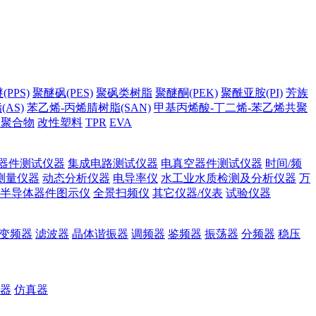
PPS)
聚醚砜(PES)
聚砜类树脂
聚醚酮(PEK)
聚酰亚胺(PI)
芳族
AS)
苯乙烯-丙烯腈树脂(SAN)
甲基丙烯酸-丁二烯-苯乙烯共聚
它聚合物
改性塑料
TPR
EVA
器件测试仪器
集成电路测试仪器
电真空器件测试仪器
时间/频
测量仪器
动态分析仪器
电导率仪
水工业水质检测及分析仪器
万
半导体器件图示仪
全景扫频仪
其它仪器/仪表
试验仪器
变频器
滤波器
晶体谐振器
调频器
鉴频器
振荡器
分频器
稳压
器
仿真器