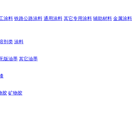
工涂料
铁路公路涂料
通用涂料
其它专用涂料
辅助材料
金属涂料
溶剂类
涂料
无版油墨
其它油墨
漆
物胶
矿物胶