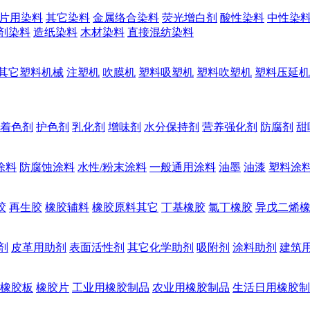
片用染料
其它染料
金属络合染料
荧光增白剂
酸性染料
中性染
剂染料
造纸染料
木材染料
直接混纺染料
其它塑料机械
注塑机
吹膜机
塑料吸塑机
塑料吹塑机
塑料压延机
着色剂
护色剂
乳化剂
增味剂
水分保持剂
营养强化剂
防腐剂
甜
涂料
防腐蚀涂料
水性/粉末涂料
一般通用涂料
油墨
油漆
塑料涂
胶
再生胶
橡胶辅料
橡胶原料其它
丁基橡胶
氯丁橡胶
异戊二烯
剂
皮革用助剂
表面活性剂
其它化学助剂
吸附剂
涂料助剂
建筑
橡胶板
橡胶片
工业用橡胶制品
农业用橡胶制品
生活日用橡胶制