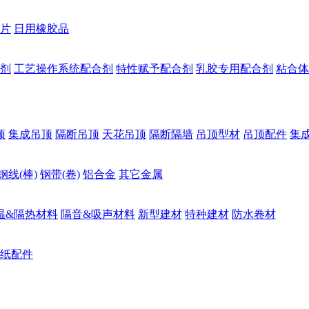
片
日用橡胶品
剂
工艺操作系统配合剂
特性赋予配合剂
乳胶专用配合剂
粘合体
顶
集成吊顶
隔断吊顶
天花吊顶
隔断隔墙
吊顶型材
吊顶配件
集
钢线(棒)
钢带(卷)
铝合金
其它金属
温&隔热材料
隔音&吸声材料
新型建材
特种建材
防水卷材
纸配件