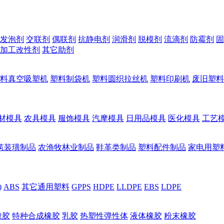
发泡剂
交联剂
偶联剂
抗静电剂
润滑剂
脱模剂
流滴剂
防霉剂
固
加工改性剂
其它助剂
料真空吸塑机
塑料制袋机
塑料圆织拉丝机
塑料印刷机
废旧塑料
材模具
农具模具
服饰模具
汽摩模具
日用品模具
医化模具
工艺
筑装璜制品
农渔牧林业制品
鞋革类制品
塑料配件制品
家电用塑
)
ABS
其它通用塑料
GPPS
HDPE
LLDPE
EBS
LDPE
橡胶
特种合成橡胶
乳胶
热塑性弹性体
液体橡胶
粉末橡胶