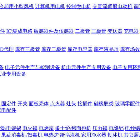
冷却用小型风机
计算机用电机
控制微电机
交直流伺服电动机
调
件
IC\集成电路
敏感器件及传感器
二极管
三极管
变送器
充电器
ED代理
库存三极管
库存二极管
库存电容器
库存液晶屏
库存场效
备
电子元件生产与检测设备
机电元件生产专用设备
电子专用环
工业专用设备
固定件
开关
面板壳体
点火器
灶头
接插件
硅橡胶类
玻璃零配件
家电配件
煲/电饭锅
电火锅
电烤箱
多士炉/烤面包机
压力锅
电饼铛
电炒锅
果蔬消毒机/扫毒机
电热炉
给皂液机
家用净水器
刨冰机
其它厨